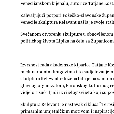
Venecijanskom bijenalu, autorice Tatjane Kosta
Zahvaljujući potpori Požeško-slavonske župani
Venecije skulptura Relavant našla je svoje sta
Svečanom otvorenju skulpture u obnovljenom p
političkog života Lipika na čelu sa Županicom
Izvrsnost rada akademske kiparice Tatjane Kos
međunarodnim krugovima i to sudjelovanjem n
skulptura Relevant izložena bila je na samom 
glavnog organizatora, Europskog kulturnog cen
vidjelo tisuće ljudi iz cijelog svijeta koji su po
Skulptura Relevant je nastavak ciklusa “Terps
primarnim umjetničkim motivom i inspiracij