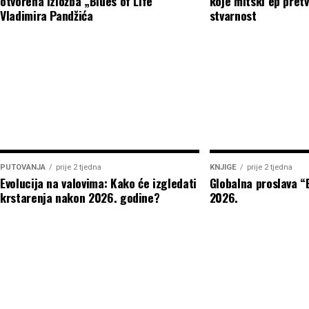
otvorena izložba „Blues of Life“
koje mitski ep pretv
Vladimira Pandžića
stvarnost
PUTOVANJA
prije 2 tjedna
KNJIGE
prije 2 tjedna
Evolucija na valovima: Kako će izgledati
Globalna proslava 
krstarenja nakon 2026. godine?
2026.