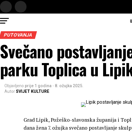
U
PUTOVANJA
Svečano postavljanj
parku Toplica u Lipi
Objavljeno
prije 1 godina
-
8. ožujka 2025.
Autor
SVIJET KULTURE
Grad Lipik, Požeško-slavonska županija i Topl
dana žena 7. ožujka svečano postavljanje skulpt