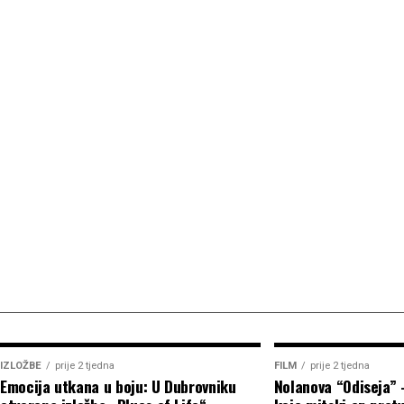
IZLOŽBE
prije 2 tjedna
FILM
prije 2 tjedna
Emocija utkana u boju: U Dubrovniku
Nolanova “Odiseja” 