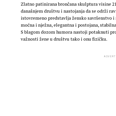
Zlatno patinirana brončana skulptura visine 
današnjem društvu i nastojanja da se održi rav
istovremeno predstavlja žensko savršenstvo i sn
moćna i nježna, elegantna i postojana, stabilna
S blagom dozom humora nastoji potaknuti pro
važnosti žene u društvu tako i onu fizičku.
ADVERT