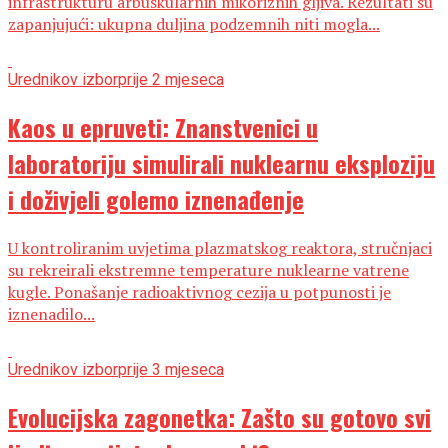
infrastrukturu arbuskularnih mikoriznih gljiva. Rezultati su
zapanjujući: ukupna duljina podzemnih niti mogla...
Urednikov izbor
prije 2 mjeseca
Kaos u epruveti: Znanstvenici u
laboratoriju simulirali nuklearnu eksploziju
i doživjeli golemo iznenađenje
U kontroliranim uvjetima plazmatskog reaktora, stručnjaci
su rekreirali ekstremne temperature nuklearne vatrene
kugle. Ponašanje radioaktivnog cezija u potpunosti je
iznenadilo...
Urednikov izbor
prije 3 mjeseca
Evolucijska zagonetka: Zašto su gotovo svi