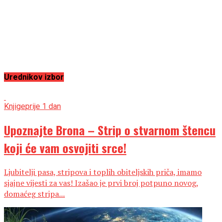
Urednikov izbor
Knjige
prije 1 dan
Upoznajte Brona – Strip o stvarnom štencu
koji će vam osvojiti srce!
Ljubitelji pasa, stripova i toplih obiteljskih priča, imamo
sjajne vijesti za vas! Izašao je prvi broj potpuno novog,
domaćeg stripa...