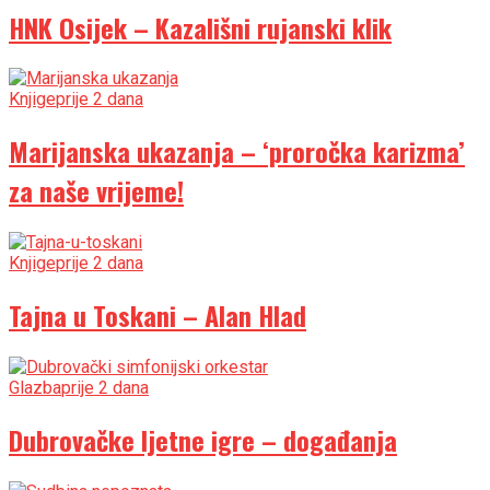
HNK Osijek – Kazališni rujanski klik
Knjige
prije 2 dana
Marijanska ukazanja – ‘proročka karizma’
za naše vrijeme!
Knjige
prije 2 dana
Tajna u Toskani – Alan Hlad
Glazba
prije 2 dana
Dubrovačke ljetne igre – događanja