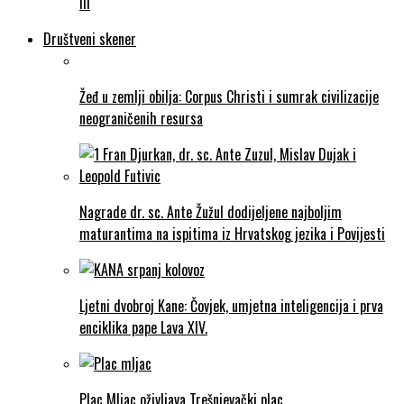
III
Društveni skener
Žeđ u zemlji obilja: Corpus Christi i sumrak civilizacije
neograničenih resursa
Nagrade dr. sc. Ante Žužul dodijeljene najboljim
maturantima na ispitima iz Hrvatskog jezika i Povijesti
Ljetni dvobroj Kane: Čovjek, umjetna inteligencija i prva
enciklika pape Lava XIV.
Plac Mljac oživljava Trešnjevački plac