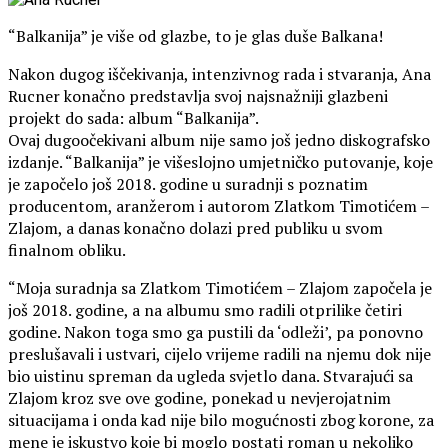
“Balkanija” je više od glazbe, to je glas duše Balkana!
Nakon dugog iščekivanja, intenzivnog rada i stvaranja, Ana
Rucner konačno predstavlja svoj najsnažniji glazbeni
projekt do sada: album “Balkanija”.
Ovaj dugoočekivani album nije samo još jedno diskografsko
izdanje. “Balkanija” je višeslojno umjetničko putovanje, koje
je započelo još 2018. godine u suradnji s poznatim
producentom, aranžerom i autorom Zlatkom Timotićem –
Zlajom, a danas konačno dolazi pred publiku u svom
finalnom obliku.
“Moja suradnja sa Zlatkom Timotićem – Zlajom započela je
još 2018. godine, a na albumu smo radili otprilike četiri
godine. Nakon toga smo ga pustili da ‘odleži’, pa ponovno
preslušavali i ustvari, cijelo vrijeme radili na njemu dok nije
bio uistinu spreman da ugleda svjetlo dana. Stvarajući sa
Zlajom kroz sve ove godine, ponekad u nevjerojatnim
situacijama i onda kad nije bilo mogućnosti zbog korone, za
mene je iskustvo koje bi moglo postati roman u nekoliko