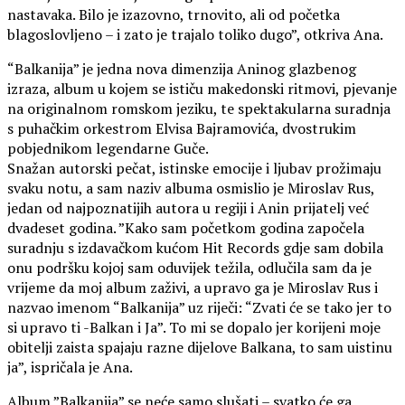
nastavaka. Bilo je izazovno, trnovito, ali od početka
blagoslovljeno – i zato je trajalo toliko dugo”, otkriva Ana.
“Balkanija” je jedna nova dimenzija Aninog glazbenog
izraza, album u kojem se ističu makedonski ritmovi, pjevanje
na originalnom romskom jeziku, te spektakularna suradnja
s puhačkim orkestrom Elvisa Bajramovića, dvostrukim
pobjednikom legendarne Guče.
Snažan autorski pečat, istinske emocije i ljubav prožimaju
svaku notu, a sam naziv albuma osmislio je Miroslav Rus,
jedan od najpoznatijih autora u regiji i Anin prijatelj već
dvadeset godina. ”Kako sam početkom godina započela
suradnju s izdavačkom kućom Hit Records gdje sam dobila
onu podršku kojoj sam oduvijek težila, odlučila sam da je
vrijeme da moj album zaživi, a upravo ga je Miroslav Rus i
nazvao imenom “Balkanija” uz riječi: “Zvati će se tako jer to
si upravo ti -Balkan i Ja”. To mi se dopalo jer korijeni moje
obitelji zaista spajaju razne dijelove Balkana, to sam uistinu
ja”, ispričala je Ana.
Album ”Balkanija” se neće samo slušati – svatko će ga