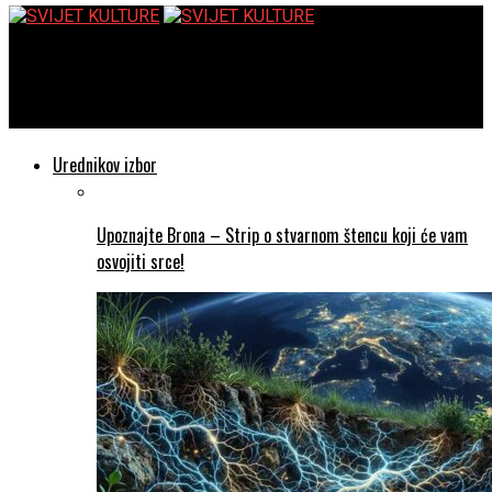
SVIJET KULTURE
“Balkanija” – Novi album Ane Rucner
Urednikov izbor
Upoznajte Brona – Strip o stvarnom štencu koji će vam
osvojiti srce!