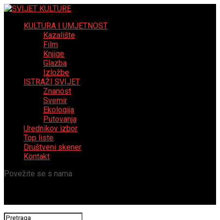
KULTURA I UMJETNOST
Kazalište
Film
Knjige
Glazba
Izložbe
ISTRAŽI SVIJET
Znanost
Svemir
Ekologija
Putovanja
Urednikov izbor
Top liste
Društveni skener
Kontakt
Povežite se s nama