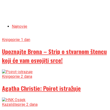
Najnovije
Knjige
prije 1 dan
Upoznajte Brona – Strip o stvarnom štencu
koji će vam osvojiti srce!
Knjige
prije 2 dana
Agatha Christie: Poirot istražuje
Kazalište
prije 2 dana