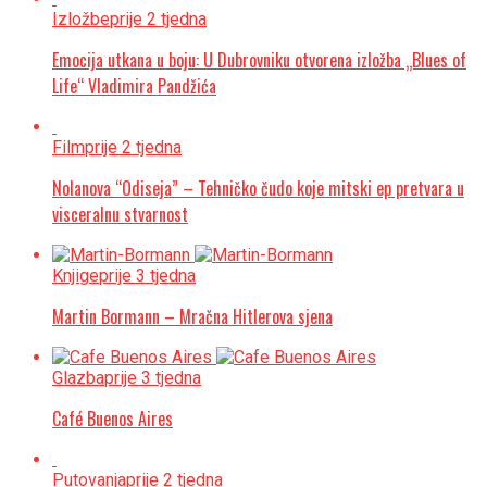
Izložbe
prije 2 tjedna
Emocija utkana u boju: U Dubrovniku otvorena izložba „Blues of
Life“ Vladimira Pandžića
Film
prije 2 tjedna
Nolanova “Odiseja” – Tehničko čudo koje mitski ep pretvara u
visceralnu stvarnost
Knjige
prije 3 tjedna
Martin Bormann – Mračna Hitlerova sjena
Glazba
prije 3 tjedna
Café Buenos Aires
Putovanja
prije 2 tjedna