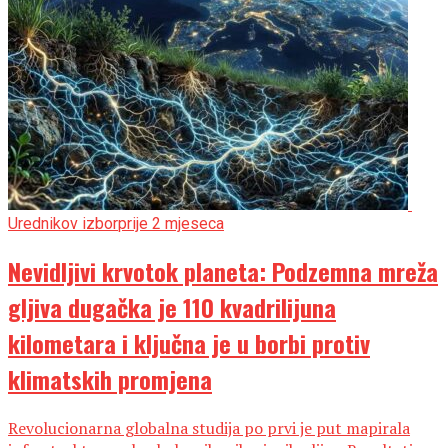
Urednikov izbor
prije 2 mjeseca
Nevidljivi krvotok planeta: Podzemna mreža
gljiva dugačka je 110 kvadrilijuna
kilometara i ključna je u borbi protiv
klimatskih promjena
Revolucionarna globalna studija po prvi je put mapirala