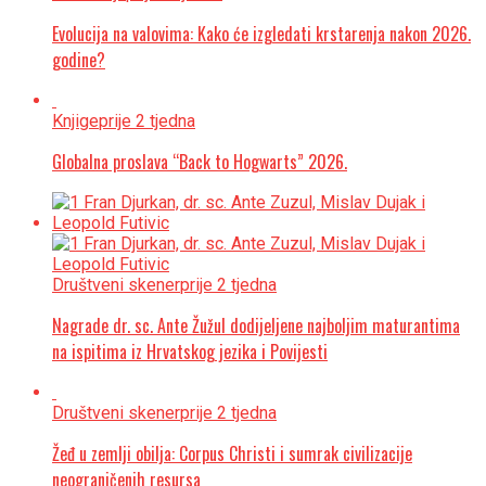
Evolucija na valovima: Kako će izgledati krstarenja nakon 2026.
godine?
Knjige
prije 2 tjedna
Globalna proslava “Back to Hogwarts” 2026.
Društveni skener
prije 2 tjedna
Nagrade dr. sc. Ante Žužul dodijeljene najboljim maturantima
na ispitima iz Hrvatskog jezika i Povijesti
Društveni skener
prije 2 tjedna
Žeđ u zemlji obilja: Corpus Christi i sumrak civilizacije
neograničenih resursa