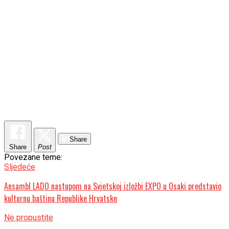
Share
Share
Post
Povezane teme:
Sljedeće
Ansambl LADO nastupom na Svjetskoj izložbi EXPO u Osaki predstavio
kulturnu baštinu Republike Hrvatske
Ne propustite