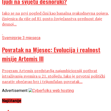
ljudi na svijetu desnoruki?
Iako se na prvi pogled čini kao banalna svakodnevna pojava,
činjenica da više od 85 posto čovječanstva prednost daje
desnoj...
Svemir
prije 3 mjeseca
Povratak na Mjesec: Evolucija i realnost
misije Artemis III
Program Artemis predstavlja najambiciozniji pothvat
istraživanja svemira u 21. stoljeću. Iako je prvotni politički
narativ obećavao brz i trijumfalan povratak...
Advertisement
Najčitanije