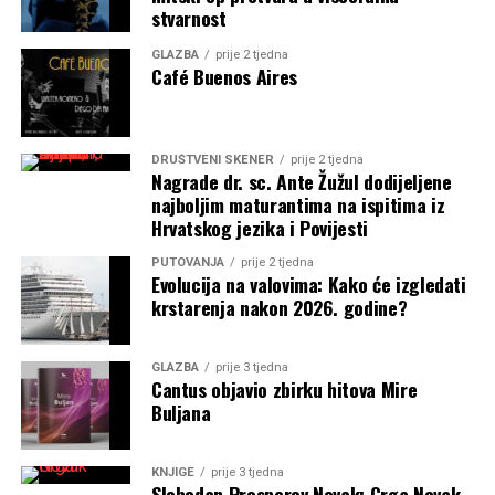
stvarnost
GLAZBA
prije 2 tjedna
Café Buenos Aires
DRUŠTVENI SKENER
prije 2 tjedna
Nagrade dr. sc. Ante Žužul dodijeljene
najboljim maturantima na ispitima iz
Hrvatskog jezika i Povijesti
PUTOVANJA
prije 2 tjedna
Evolucija na valovima: Kako će izgledati
krstarenja nakon 2026. godine?
GLAZBA
prije 3 tjedna
Cantus objavio zbirku hitova Mire
Buljana
KNJIGE
prije 3 tjedna
Slobodan Prosperov Novak: Grga Novak