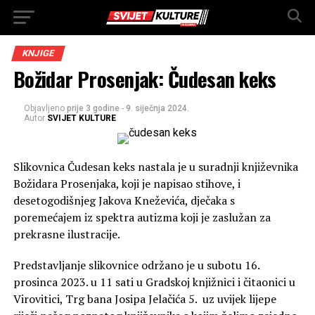
KNJIGE
Božidar Prosenjak: Čudesan keks
Objavljeno
prije 3 godine
-
9. siječnja 2024.
Autor
SVIJET KULTURE
Slikovnica Čudesan keks nastala je u suradnji književnika
Božidara Prosenjaka, koji je napisao stihove, i
desetogodišnjeg Jakova Kneževića, dječaka s
poremećajem iz spektra autizma koji je zaslužan za
prekrasne ilustracije.
Predstavljanje slikovnice održano je u subotu 16.
prosinca 2023. u 11 sati u Gradskoj knjižnici i čitaonici u
Virovitici, Trg bana Josipa Jelačića 5. uz uvijek lijepe