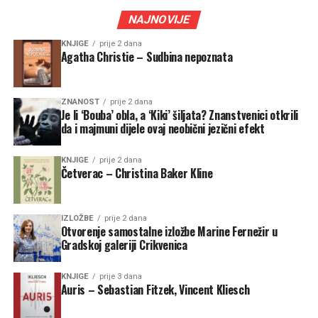
NAJNOVIJE
KNJIGE
prije 2 dana
Agatha Christie – Sudbina nepoznata
ZNANOST
prije 2 dana
Je li ‘Bouba’ obla, a ‘Kiki’ šiljata? Znanstvenici otkrili
da i majmuni dijele ovaj neobični jezični efekt
KNJIGE
prije 2 dana
Četverac – Christina Baker Kline
IZLOŽBE
prije 2 dana
Otvorenje samostalne izložbe Marine Fernežir u
Gradskoj galeriji Crikvenica
KNJIGE
prije 3 dana
Auris – Sebastian Fitzek, Vincent Kliesch