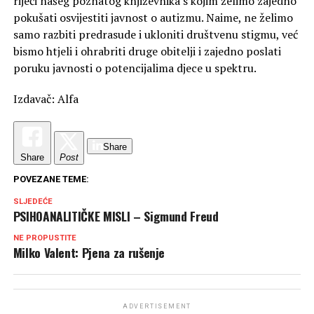
riječi našeg poznatog književnika s kojim želimo zajedno
pokušati osvijestiti javnost o autizmu. Naime, ne želimo
samo razbiti predrasude i ukloniti društvenu stigmu, već
bismo htjeli i ohrabriti druge obitelji i zajedno poslati
poruku javnosti o potencijalima djece u spektru.
Izdavač: Alfa
Share
Share
Post
POVEZANE TEME:
SLJEDEĆE
PSIHOANALITIČKE MISLI – Sigmund Freud
NE PROPUSTITE
Milko Valent: Pjena za rušenje
ADVERTISEMENT