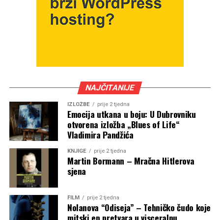
NAJČITANIJE
IZLOŽBE
prije 2 tjedna
Emocija utkana u boju: U Dubrovniku
otvorena izložba „Blues of Life“
Vladimira Pandžića
KNJIGE
prije 2 tjedna
Martin Bormann – Mračna Hitlerova
sjena
FILM
prije 2 tjedna
Nolanova “Odiseja” – Tehničko čudo koje
mitski ep pretvara u visceralnu