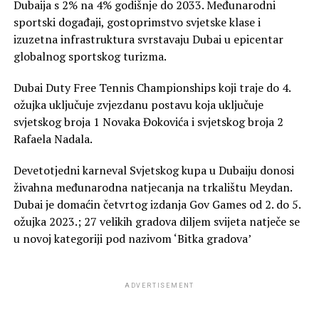
Dubaija s 2% na 4% godišnje do 2033. Međunarodni
sportski događaji, gostoprimstvo svjetske klase i
izuzetna infrastruktura svrstavaju Dubai u epicentar
globalnog sportskog turizma.
Dubai Duty Free Tennis Championships koji traje do 4.
ožujka uključuje zvjezdanu postavu koja uključuje
svjetskog broja 1 Novaka Đokovića i svjetskog broja 2
Rafaela Nadala.
Devetotjedni karneval Svjetskog kupa u Dubaiju donosi
živahna međunarodna natjecanja na trkalištu Meydan.
Dubai je domaćin četvrtog izdanja Gov Games od 2. do 5.
ožujka 2023.; 27 velikih gradova diljem svijeta natječe se
u novoj kategoriji pod nazivom ‘Bitka gradova’
ADVERTISEMENT