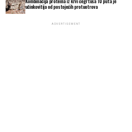
Kombinacija proteina iz krvi čegrtuša 10 puta je
učinkovitija od postojećih protuotrova
ADVERTISEMENT