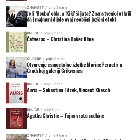
ZNANOST
prije 2 dana
Je li ‘Bouba’ obla, a ‘Kiki’ šiljata? Znanstvenici otkrili
da i majmuni dijele ovaj neobični jezični efekt
KNJIGE
prije 2 dana
Četverac – Christina Baker Kline
IZLOŽBE
prije 2 dana
Otvorenje samostalne izložbe Marine Fernežir u
Gradskoj galeriji Crikvenica
KNJIGE
prije 3 dana
Auris – Sebastian Fitzek, Vincent Kliesch
KNJIGE
prije 3 dana
Agatha Christie – Tajna vrata sudbine
ZNANOST
prije 4 dana