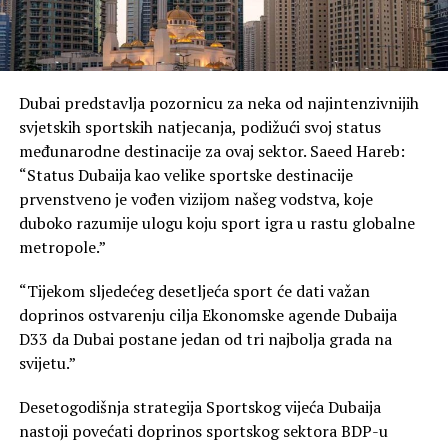
Dubai predstavlja pozornicu za neka od najintenzivnijih
svjetskih sportskih natjecanja, podižući svoj status
međunarodne destinacije za ovaj sektor. Saeed Hareb:
“Status Dubaija kao velike sportske destinacije
prvenstveno je vođen vizijom našeg vodstva, koje
duboko razumije ulogu koju sport igra u rastu globalne
metropole.”
“Tijekom sljedećeg desetljeća sport će dati važan
doprinos ostvarenju cilja Ekonomske agende Dubaija
D33 da Dubai postane jedan od tri najbolja grada na
svijetu.”
Desetogodišnja strategija Sportskog vijeća Dubaija
nastoji povećati doprinos sportskog sektora BDP-u