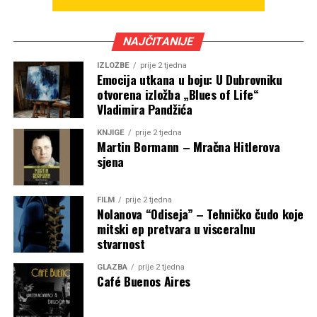
NAJČITANIJE
IZLOŽBE
prije 2 tjedna
Emocija utkana u boju: U Dubrovniku
otvorena izložba „Blues of Life“
Vladimira Pandžića
KNJIGE
prije 2 tjedna
Martin Bormann – Mračna Hitlerova
sjena
FILM
prije 2 tjedna
Nolanova “Odiseja” – Tehničko čudo koje
mitski ep pretvara u visceralnu
stvarnost
GLAZBA
prije 2 tjedna
Café Buenos Aires