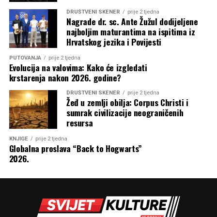
DRUŠTVENI SKENER
prije 2 tjedna
Nagrade dr. sc. Ante Žužul dodijeljene
najboljim maturantima na ispitima iz
Hrvatskog jezika i Povijesti
PUTOVANJA
prije 2 tjedna
Evolucija na valovima: Kako će izgledati
krstarenja nakon 2026. godine?
DRUŠTVENI SKENER
prije 2 tjedna
Žeđ u zemlji obilja: Corpus Christi i
sumrak civilizacije neograničenih
resursa
KNJIGE
prije 2 tjedna
Globalna proslava “Back to Hogwarts”
2026.