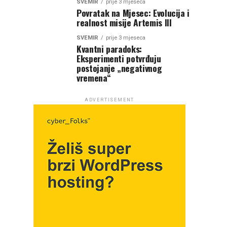
SVEMIR
prije 3 mjeseca
Povratak na Mjesec: Evolucija i
realnost misije Artemis III
SVEMIR
prije 3 mjeseca
Kvantni paradoks:
Eksperimenti potvrđuju
postojanje „negativnog
vremena“
ADVERTISEMENT