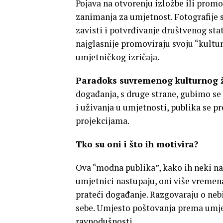
Pojava na otvorenju izložbe ili promoc
zanimanja za umjetnost. Fotografije s
zavisti i potvrđivanje društvenog st
najglasnije promoviraju svoju “kultur
umjetničkog izričaja.
Paradoks suvremenog kulturnog ž
događanja, s druge strane, gubimo se 
i uživanja u umjetnosti, publika se 
projekcijama.
Tko su oni i što ih motivira?
Ova “modna publika”, kako ih neki na
umjetnici nastupaju, oni više vremena
prateći događanje. Razgovaraju o neb
sebe. Umjesto poštovanja prema umjet
ravnodušnosti.