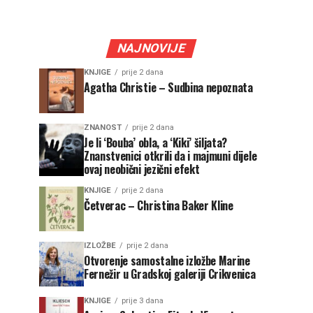
NAJNOVIJE
KNJIGE
prije 2 dana
Agatha Christie – Sudbina nepoznata
ZNANOST
prije 2 dana
Je li ‘Bouba’ obla, a ‘Kiki’ šiljata?
Znanstvenici otkrili da i majmuni dijele
ovaj neobični jezični efekt
KNJIGE
prije 2 dana
Četverac – Christina Baker Kline
IZLOŽBE
prije 2 dana
Otvorenje samostalne izložbe Marine
Fernežir u Gradskoj galeriji Crikvenica
KNJIGE
prije 3 dana