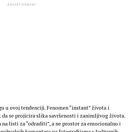
ADVERTISEMENT
u u ovoj tendenciji. Fenomen “instant” života i
 da se projicira slika savršenosti i zanimljivog života.
na listi za “odraditi”, a ne prostor za emocionalno i
i pohvalnih komentara na fotografijama s kulturnih