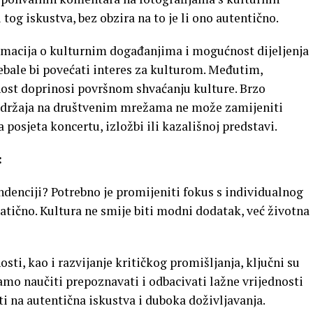
tog iskustva, bez obzira na to je li ono autentično.
rmacija o kulturnim događanjima i mogućnost dijeljenja
bale bi povećati interes za kulturom. Međutim,
nost doprinosi površnom shvaćanju kulture. Brzo
adržaja na društvenim mrežama ne može zamijeniti
a posjeta koncertu, izložbi ili kazališnoj predstavi.
:
ndenciji? Potrebno je promijeniti fokus s individualnog
atično. Kultura ne smije biti modni dodatak, već životna
sti, kao i razvijanje kritičkog promišljanja, ključni su
amo naučiti prepoznavati i odbacivati lažne vrijednosti
i na autentična iskustva i duboka doživljavanja.