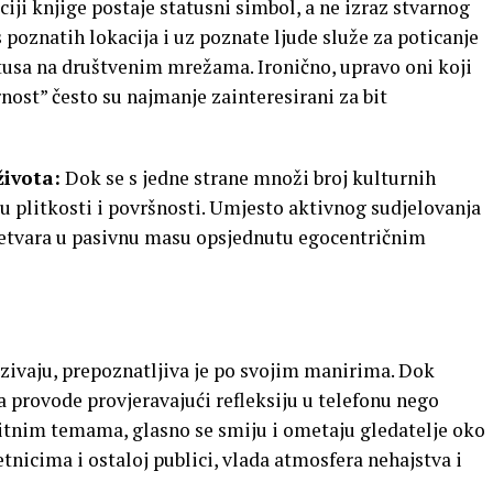
iji knjige postaje statusni simbol, a ne izraz stvarnog
 poznatih lokacija i uz poznate ljude služe za poticanje
atusa na društvenim mrežama. Ironično, upravo oni koji
nost” često su najmanje zainteresirani za bit
ivota:
Dok se s jedne strane množi broj kulturnih
u plitkosti i površnosti. Umjesto aktivnog sudjelovanja
pretvara u pasivnu masu opsjednutu egocentričnim
zivaju, prepoznatljiva je po svojim manirima. Dok
 provode provjeravajući refleksiju u telefonu nego
itnim temama, glasno se smiju i ometaju gledatelje oko
nicima i ostaloj publici, vlada atmosfera nehajstva i