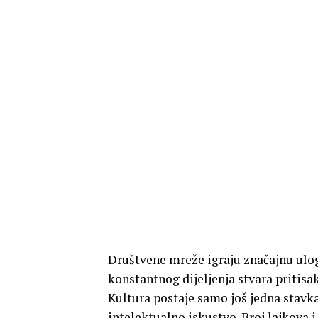
Društvene mreže igraju značajnu ulog
konstantnog dijeljenja stvara pritisak
Kultura postaje samo još jedna stavka 
intelektualno iskustvo. Broj lajkova 