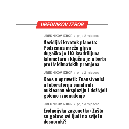
UREDNIKOV IZBOR
UREDNIKOV IZBOR
prije 2 mjeseca
Nevidljivi krvotok planeta:
Podzemna mreža gljiva
dugačka je 110 kvadrilijuna
kilometara i ključna je u borbi
protiv klimatskih promjena
UREDNIKOV IZBOR
prije 2 mjeseca
Kaos u epruveti: Znanstvenici
u laboratoriju simulirali
nuklearnu eksploziju i doživjeli
golemo iznenađenje
UREDNIKOV IZBOR
prije 3 mjeseca
Evolucijska zagonetka: Zašto
su gotovo svi ljudi na svijetu
desnoruki?