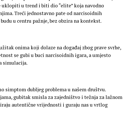
 uklopiti u trend i biti dio “elite” koja navodno
jima. Treći jednostavno pate od narcisoidnih
 budu u centru pažnje, bez obzira na kontekst.
žitak onima koji dolaze na događaj zbog prave svrhe,
etnost se gubi u buci narcisoidnih igara, a umjesto
a simulacija.
amo simptom dubljeg problema u našem društvu.
ama, gubitak smisla za zajedništvo i težnja za lažnom
ju autentične vrijednosti i guraju nas u vrtlog