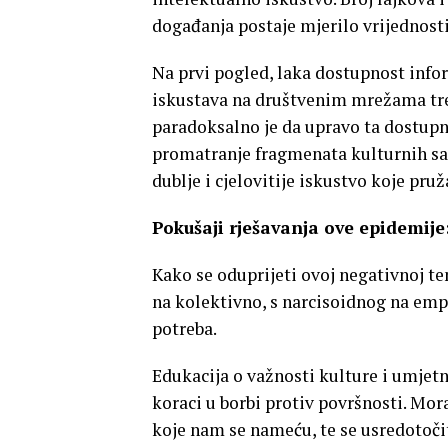
događanja postaje mjerilo vrijednosti 
Na prvi pogled, laka dostupnost info
iskustava na društvenim mrežama tre
paradoksalno je da upravo ta dostup
promatranje fragmenata kulturnih s
dublje i cjelovitije iskustvo koje pruž
Pokušaji rješavanja ove epidemije
Kako se oduprijeti ovoj negativnoj te
na kolektivno, s narcisoidnog na emp
potreba.
Edukacija o važnosti kulture i umjetno
koraci u borbi protiv površnosti. Mor
koje nam se nameću, te se usredotočit