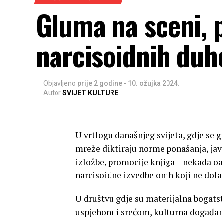
Gluma na sceni, 
narcisoidnih duh
Objavljeno
prije 2 godine
-
10. ožujka 2024.
Autor
SVIJET KULTURE
U vrtlogu današnjeg svijeta, gdje se g
mreže diktiraju norme ponašanja, javl
izložbe, promocije knjiga – nekada oa
narcisoidne izvedbe onih koji ne dola
U društvu gdje su materijalna bogatst
uspjehom i srećom, kulturna događanj