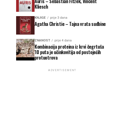
Auris – Sebastian Fitzek, Vincent
Kliesch
KNJIGE
prije 3 dana
Agatha Christie – Tajna vrata sudbine
ZNANOST
prije 4 dana
Kombinacija proteina iz krvi čegrtuša
10 puta je učinkovitija od postojećih
protuotrova
ADVERTISEMENT