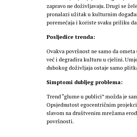
zapravo ne doživljavaju. Drugi se žele
pronalazi užitak u kulturnim događan
poremećaja i koriste svaku priliku da
Posljedice trenda:
Ovakva površnost ne samo da ometa u
već i degradira kulturu u cjelini. Umj
dubokog doživljaja ostaje samo plitk
Simptomi dubljeg problema:
Trend “glume u publici” možda je s
Opsjednutost egocentričnim projekcij
slavom na društvenim mrežama erodira
površnosti.