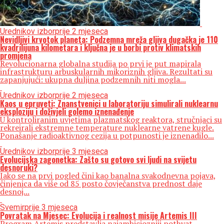
Urednikov izbor
prije 2 mjeseca
Nevidljivi krvotok planeta: Podzemna mreža gljiva dugačka je 110
kvadrilijuna kilometara i ključna je u borbi protiv klimatskih
promjena
Revolucionarna globalna studija po prvi je put mapirala
infrastrukturu arbuskularnih mikoriznih gljiva. Rezultati su
zapanjujući: ukupna duljina podzemnih niti mogla...
Urednikov izbor
prije 2 mjeseca
Kaos u epruveti: Znanstvenici u laboratoriju simulirali nuklearnu
eksploziju i doživjeli golemo iznenađenje
U kontroliranim uvjetima plazmatskog reaktora, stručnjaci su
rekreirali ekstremne temperature nuklearne vatrene kugle.
Ponašanje radioaktivnog cezija u potpunosti je iznenadilo...
Urednikov izbor
prije 3 mjeseca
Evolucijska zagonetka: Zašto su gotovo svi ljudi na svijetu
desnoruki?
Iako se na prvi pogled čini kao banalna svakodnevna pojava,
činjenica da više od 85 posto čovječanstva prednost daje
desnoj...
Svemir
prije 3 mjeseca
Povratak na Mjesec: Evolucija i realnost misije Artemis III
Program Artemis predstavlja najambiciozniji pothvat