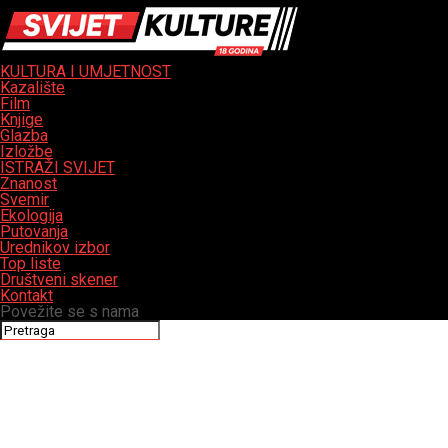
KULTURA I UMJETNOST
Kazalište
Film
Knjige
Glazba
Izložbe
ISTRAŽI SVIJET
Znanost
Svemir
Ekologija
Putovanja
Urednikov izbor
Top liste
Društveni skener
Kontakt
Povežite se s nama