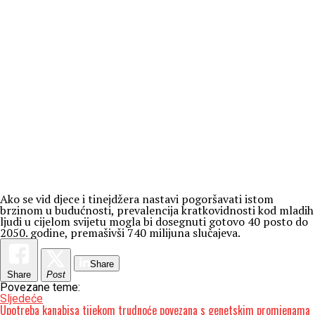
Ako se vid djece i tinejdžera nastavi pogoršavati istom
brzinom u budućnosti, prevalencija kratkovidnosti kod mladih
ljudi u cijelom svijetu mogla bi dosegnuti gotovo 40 posto do
2050. godine, premašivši 740 milijuna slučajeva.
Share
Share
Post
Povezane teme:
Sljedeće
Upotreba kanabisa tijekom trudnoće povezana s genetskim promjenama