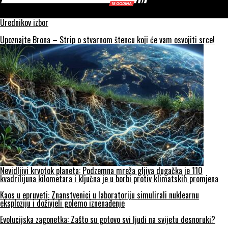
SVIJET KULTURE
Urednikov izbor
Upoznajte Brona – Strip o stvarnom štencu koji će vam osvojiti srce!
Nevidljivi krvotok planeta: Podzemna mreža gljiva dugačka je 110
kvadrilijuna kilometara i ključna je u borbi protiv klimatskih promjena
Kaos u epruveti: Znanstvenici u laboratoriju simulirali nuklearnu
eksploziju i doživjeli golemo iznenađenje
Evolucijska zagonetka: Zašto su gotovo svi ljudi na svijetu desnoruki?