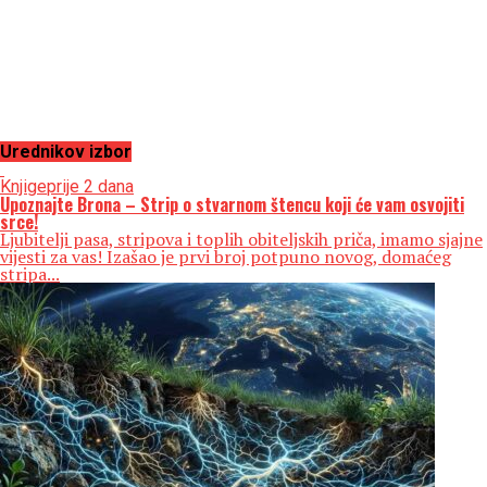
Urednikov izbor
Knjige
prije 2 dana
Upoznajte Brona – Strip o stvarnom štencu koji će vam osvojiti
srce!
Ljubitelji pasa, stripova i toplih obiteljskih priča, imamo sjajne
vijesti za vas! Izašao je prvi broj potpuno novog, domaćeg
stripa...