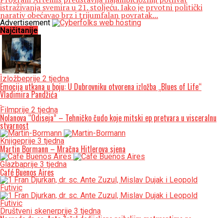
istraživanja svemira u 21. stoljeću. Iako je prvotni politički
narativ obećavao brz i trijumfalan povratak...
Advertisement
Najčitanije
Izložbe
prije 2 tjedna
Emocija utkana u boju: U Dubrovniku otvorena izložba „Blues of Life“
Vladimira Pandžića
Film
prije 2 tjedna
Nolanova “Odiseja” – Tehničko čudo koje mitski ep pretvara u visceralnu
stvarnost
Knjige
prije 3 tjedna
Martin Bormann – Mračna Hitlerova sjena
Glazba
prije 3 tjedna
Café Buenos Aires
Društveni skener
prije 3 tjedna