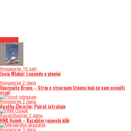
Najnovije
Knjige
prije 13 sati
Josip Mlakić: Legenda o planini
Knjige
prije 2 dana
Upoznajte Brona – Strip o stvarnom štencu koji će vam osvojiti
srce!
Knjige
prije 2 dana
Agatha Christie: Poirot istražuje
Kazalište
prije 2 dana
HNK Osijek – Kazališni rujanski klik
Knjige
prije 3 dana