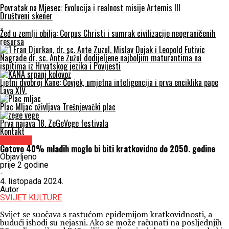
Povratak na Mjesec: Evolucija i realnost misije Artemis III
Društveni skener
Žeđ u zemlji obilja: Corpus Christi i sumrak civilizacije neograničenih
resursa
Nagrade dr. sc. Ante Žužul dodijeljene najboljim maturantima na
ispitima iz Hrvatskog jezika i Povijesti
Ljetni dvobroj Kane: Čovjek, umjetna inteligencija i prva enciklika pape
Lava XIV.
Plac Mljac oživljava Trešnjevački plac
Prva najava 18. ZeGeVege festivala
Kontakt
Znanost
Gotovo 40% mladih moglo bi biti kratkovidno do 2050. godine
Objavljeno
prije 2 godine
-
4. listopada 2024.
Autor
SVIJET KULTURE
Svijet se suočava s rastućom epidemijom kratkovidnosti, a
budući ishodi su nejasni. Ako se može računati na posljednjih