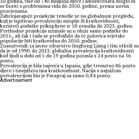
30 godina, više od 740 milijuna djece i adolescenata moglo bi
se boriti s problemima vida do 2050. godine, prema novim
procjenama.
Zabrinjavajuće projekcije temelje se na globalnom pregledu,
koji je ispitivao prevalenciju miopije ili kratkovidnosti,
koristeći podatke prikupljene iz 50 zemalja do 2023. godine.
Prethodne projekcije uzimale su u obzir samo podatke do
2015., ali čak i tada se predviđalo da će polovica svjetske
populacije biti kratkovidna do 2050. godine.
Znanstvenik za javno zdravstvo Jinghong Liang i tim otkrili su
da je od 1990. do 2023. globalna prevalencija kratkovidnosti
kod ljudi u dobi od 5 do 19 godina porasla s 24 posto na 36
posto.
Prevalencija je bila najveća u Japanu, gdje trenutno 86 posto
djece i tinejdžera ima kratkovidnost. Nacija s najnižom
prevalencijom bio je Paragvaj sa samo 0,84 posto.
Advertisement