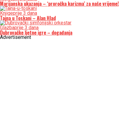
Marijanska ukazanja – ‘proročka karizma’ za naše vrijeme!
Knjige
prije 3 dana
Tajna u Toskani – Alan Hlad
Glazba
prije 3 dana
Dubrovačke ljetne igre – događanja
Advertisement