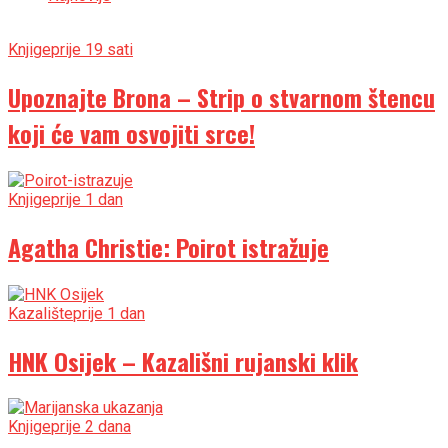
Knjige
prije 19 sati
Upoznajte Brona – Strip o stvarnom štencu
koji će vam osvojiti srce!
Knjige
prije 1 dan
Agatha Christie: Poirot istražuje
Kazalište
prije 1 dan
HNK Osijek – Kazališni rujanski klik
Knjige
prije 2 dana