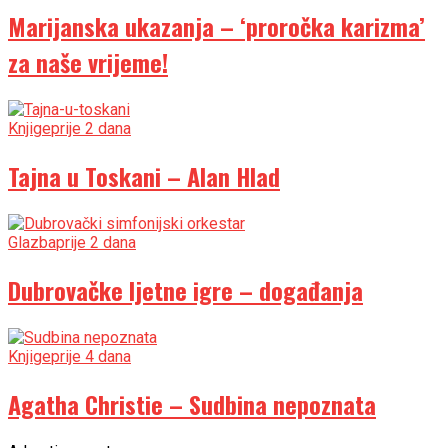
Marijanska ukazanja – ‘proročka karizma’
za naše vrijeme!
Knjige
prije 2 dana
Tajna u Toskani – Alan Hlad
Glazba
prije 2 dana
Dubrovačke ljetne igre – događanja
Knjige
prije 4 dana
Agatha Christie – Sudbina nepoznata