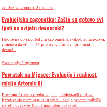
Urednikov izbor
prije 3 mjeseca
Evolucijska zagonetka: Zašto su gotovo svi
ljudi na svijetu desnoruki?
Iako se na prvi pogled čini kao banalna svakodnevna pojava,
činjenica da više od 85 posto čovječanstva prednost daje
desnoj...
Svemir
prije 3 mjeseca
Povratak na Mjesec: Evolucija i realnost
misije Artemis III
Program Artemis predstavlja najambiciozniji pothvat
istraživanja svemira u 21. stoljeću. Iako je prvotni politički
narativ obećavao brz i trijumfalan povratak...