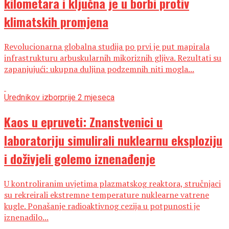
kilometara i ključna je u borbi protiv
klimatskih promjena
Revolucionarna globalna studija po prvi je put mapirala
infrastrukturu arbuskularnih mikoriznih gljiva. Rezultati su
zapanjujući: ukupna duljina podzemnih niti mogla...
Urednikov izbor
prije 2 mjeseca
Kaos u epruveti: Znanstvenici u
laboratoriju simulirali nuklearnu eksploziju
i doživjeli golemo iznenađenje
U kontroliranim uvjetima plazmatskog reaktora, stručnjaci
su rekreirali ekstremne temperature nuklearne vatrene
kugle. Ponašanje radioaktivnog cezija u potpunosti je
iznenadilo...