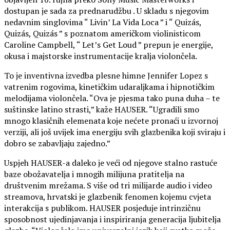
dostupan je sada za prednarudžbu . U skladu s njegovim
nedavnim singlovima “ Livin’ La Vida Loca ” i “ Quizás,
Quizás, Quizás ” s poznatom američkom violinisticom
Caroline Campbell, “ Let’s Get Loud ” prepun je energije,
okusa i majstorske instrumentacije kralja violončela.
To je inventivna izvedba plesne himne Jennifer Lopez s
vatrenim rogovima, kinetičkim udaraljkama i hipnotičkim
melodijama violončela. “Ova je pjesma tako puna duha – te
suštinske latino strasti,” kaže HAUSER. “Ugradili smo
mnogo klasičnih elemenata koje nećete pronaći u izvornoj
verziji, ali još uvijek ima energiju svih glazbenika koji sviraju i
dobro se zabavljaju zajedno.”
Uspjeh HAUSER-a daleko je veći od njegove stalno rastuće
baze obožavatelja i mnogih milijuna pratitelja na
društvenim mrežama. S više od tri milijarde audio i video
streamova, hrvatski je glazbenik fenomen kojemu cvjeta
interakcija s publikom. HAUSER posjeduje intrinzičnu
sposobnost ujedinjavanja i inspiriranja generacija ljubitelja