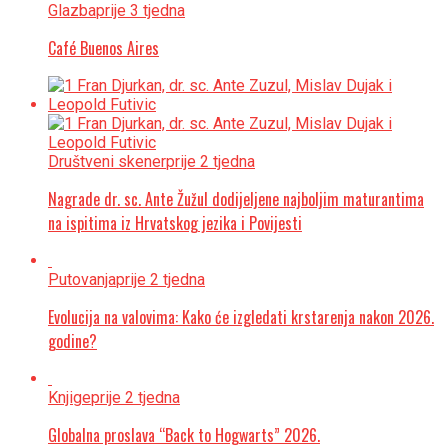
Glazba
prije 3 tjedna
Café Buenos Aires
Društveni skener
prije 2 tjedna
Nagrade dr. sc. Ante Žužul dodijeljene najboljim maturantima
na ispitima iz Hrvatskog jezika i Povijesti
Putovanja
prije 2 tjedna
Evolucija na valovima: Kako će izgledati krstarenja nakon 2026.
godine?
Knjige
prije 2 tjedna
Globalna proslava “Back to Hogwarts” 2026.