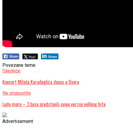
Post
Share
Share
Povezane teme:
Sljedeće
Koncert Miloša Karadaglića danas u Dvoru
Ne propustite
Ludo more – 3 basa predstavili svoju verziju velikog hita
Advertisement