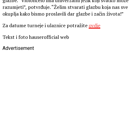
glazbe. “Violončelo ima univerzalni jezik koji svatko može
razumjeti”, potvrđuje. “Želim stvarati glazbu koja nas sve
okuplja kako bismo proslavili dar glazbe i začin života!”
Za datume turneje i ulaznice potražite
ovdje
Tekst i foto hauserofficial web
Advertisement