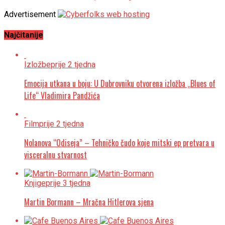
Advertisement
Najčitanije
Izložbe
prije 2 tjedna
Emocija utkana u boju: U Dubrovniku otvorena izložba „Blues of
Life“ Vladimira Pandžića
Film
prije 2 tjedna
Nolanova “Odiseja” – Tehničko čudo koje mitski ep pretvara u
visceralnu stvarnost
Knjige
prije 3 tjedna
Martin Bormann – Mračna Hitlerova sjena