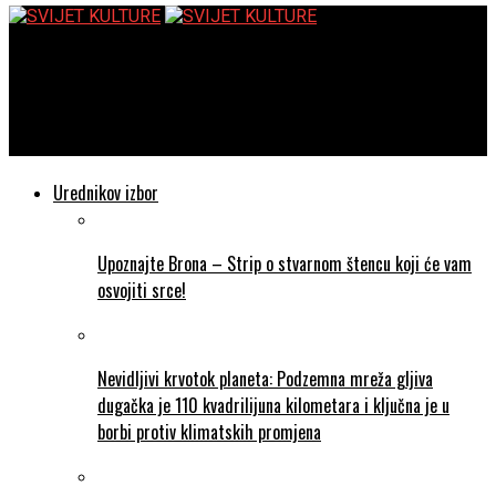
SVIJET KULTURE
HAUSER debitira sa svojim dinamičnim novim singlom i
videospotom za Let’s Get Loud
Urednikov izbor
Upoznajte Brona – Strip o stvarnom štencu koji će vam
osvojiti srce!
Nevidljivi krvotok planeta: Podzemna mreža gljiva
dugačka je 110 kvadrilijuna kilometara i ključna je u
borbi protiv klimatskih promjena