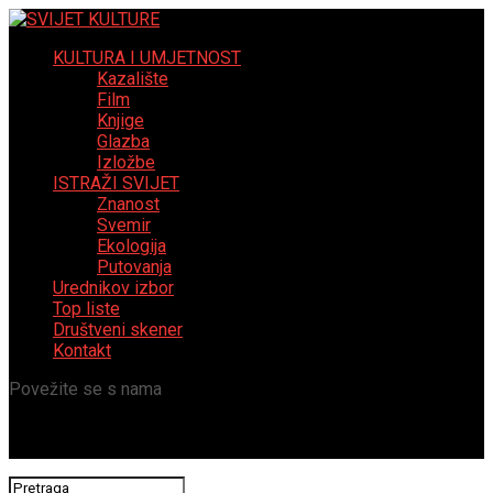
KULTURA I UMJETNOST
Kazalište
Film
Knjige
Glazba
Izložbe
ISTRAŽI SVIJET
Znanost
Svemir
Ekologija
Putovanja
Urednikov izbor
Top liste
Društveni skener
Kontakt
Povežite se s nama