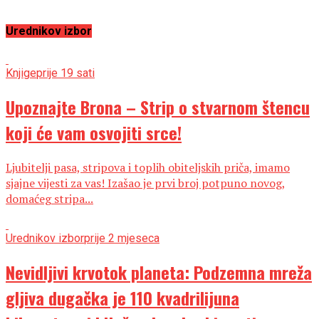
Urednikov izbor
Knjige
prije 19 sati
Upoznajte Brona – Strip o stvarnom štencu
koji će vam osvojiti srce!
Ljubitelji pasa, stripova i toplih obiteljskih priča, imamo
sjajne vijesti za vas! Izašao je prvi broj potpuno novog,
domaćeg stripa...
Urednikov izbor
prije 2 mjeseca
Nevidljivi krvotok planeta: Podzemna mreža
gljiva dugačka je 110 kvadrilijuna