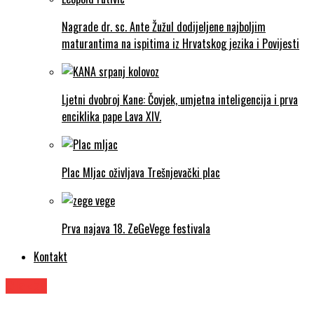
Nagrade dr. sc. Ante Žužul dodijeljene najboljim
maturantima na ispitima iz Hrvatskog jezika i Povijesti
Ljetni dvobroj Kane: Čovjek, umjetna inteligencija i prva
enciklika pape Lava XIV.
Plac Mljac oživljava Trešnjevački plac
Prva najava 18. ZeGeVege festivala
Kontakt
Glazba