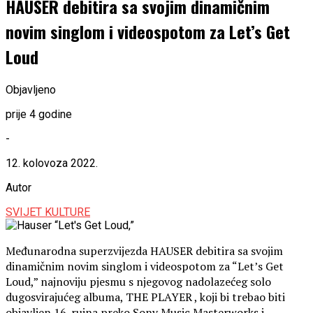
HAUSER debitira sa svojim dinamičnim
novim singlom i videospotom za Let’s Get
Loud
Objavljeno
prije 4 godine
-
12. kolovoza 2022.
Autor
SVIJET KULTURE
Međunarodna superzvijezda HAUSER debitira sa svojim
dinamičnim novim singlom i videospotom za “Let’s Get
Loud,” najnoviju pjesmu s njegovog nadolazećeg solo
dugosvirajućeg albuma, THE PLAYER , koji bi trebao biti
objavljen 16. rujna preko Sony Music Masterworks i