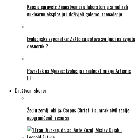
Kaos u epruveti: Znanstvenici u laboratoriju simulirali
nuklearnu eksploziju i doživjeli golemo iznenađenje
Evolucijska zagonetka: Zašto su gotovo svi ljudi na svijetu
desnoruki?
Povratak na Mjesec: Evolucija i realnost misije Artemis
III
Društveni skener
Žeđ u zemlji obilja: Corpus Christi i sumrak civilizacije
neograničenih resursa