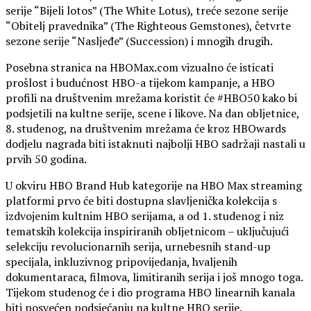
serije “Bijeli lotos” (The White Lotus), treće sezone serije
“Obitelj pravednika” (The Righteous Gemstones), četvrte
sezone serije “Nasljeđe” (Succession) i mnogih drugih.
Posebna stranica na HBOMax.com vizualno će isticati
prošlost i budućnost HBO-a tijekom kampanje, a HBO
profili na društvenim mrežama koristit će #HBO50 kako bi
podsjetili na kultne serije, scene i likove. Na dan obljetnice,
8. studenog, na društvenim mrežama će kroz HBOwards
dodjelu nagrada biti istaknuti najbolji HBO sadržaji nastali u
prvih 50 godina.
U okviru HBO Brand Hub kategorije na HBO Max streaming
platformi prvo će biti dostupna slavljenička kolekcija s
izdvojenim kultnim HBO serijama, a od 1. studenog i niz
tematskih kolekcija inspiriranih obljetnicom – uključujući
selekciju revolucionarnih serija, urnebesnih stand-up
specijala, inkluzivnog pripovijedanja, hvaljenih
dokumentaraca, filmova, limitiranih serija i još mnogo toga.
Tijekom studenog će i dio programa HBO linearnih kanala
biti posvećen podsjećanju na kultne HBO serije.