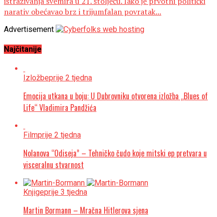
istraživanja svemira u 21. stoljeću. Iako je prvotni politički
narativ obećavao brz i trijumfalan povratak...
Advertisement
Najčitanije
Izložbe
prije 2 tjedna
Emocija utkana u boju: U Dubrovniku otvorena izložba „Blues of
Life“ Vladimira Pandžića
Film
prije 2 tjedna
Nolanova “Odiseja” – Tehničko čudo koje mitski ep pretvara u
visceralnu stvarnost
Knjige
prije 3 tjedna
Martin Bormann – Mračna Hitlerova sjena