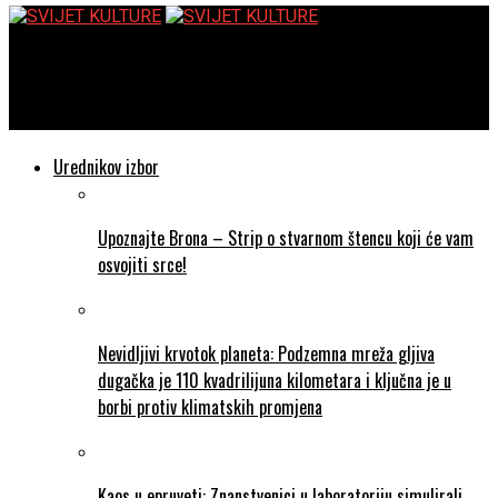
SVIJET KULTURE
HBO slavi 50. obljetnicu
Urednikov izbor
Upoznajte Brona – Strip o stvarnom štencu koji će vam
osvojiti srce!
Nevidljivi krvotok planeta: Podzemna mreža gljiva
dugačka je 110 kvadrilijuna kilometara i ključna je u
borbi protiv klimatskih promjena
Kaos u epruveti: Znanstvenici u laboratoriju simulirali