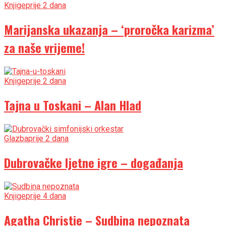
Knjige
prije 2 dana
Marijanska ukazanja – ‘proročka karizma’
za naše vrijeme!
Knjige
prije 2 dana
Tajna u Toskani – Alan Hlad
Glazba
prije 2 dana
Dubrovačke ljetne igre – događanja
Knjige
prije 4 dana
Agatha Christie – Sudbina nepoznata