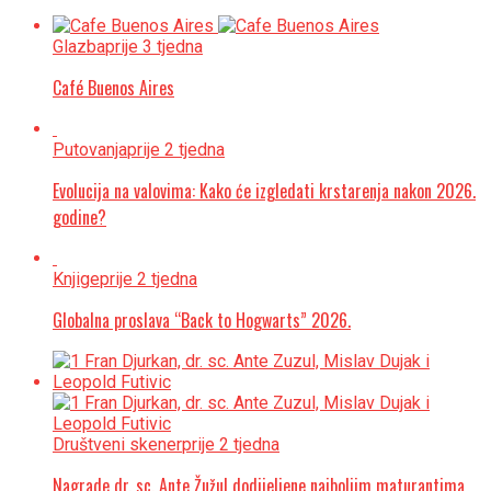
Glazba
prije 3 tjedna
Café Buenos Aires
Putovanja
prije 2 tjedna
Evolucija na valovima: Kako će izgledati krstarenja nakon 2026.
godine?
Knjige
prije 2 tjedna
Globalna proslava “Back to Hogwarts” 2026.
Društveni skener
prije 2 tjedna
Nagrade dr. sc. Ante Žužul dodijeljene najboljim maturantima