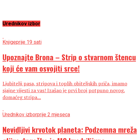
Urednikov izbor
Knjige
prije 19 sati
Upoznajte Brona – Strip o stvarnom štencu
koji će vam osvojiti srce!
Ljubitelji pasa, stripova i toplih obiteljskih priča, imamo
sjajne vijesti za vas! Izašao je prvi broj potpuno novog,
domaćeg stripa...
Urednikov izbor
prije 2 mjeseca
Nevidljivi krvotok planeta: Podzemna mreža