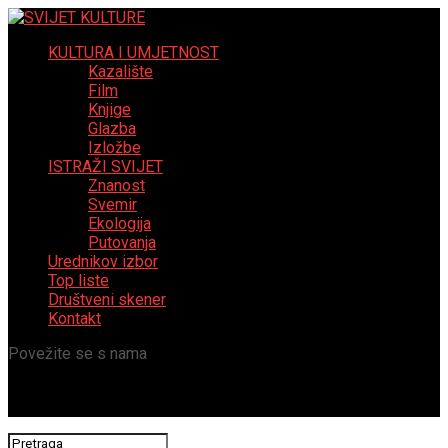
KULTURA I UMJETNOST
Kazalište
Film
Knjige
Glazba
Izložbe
ISTRAŽI SVIJET
Znanost
Svemir
Ekologija
Putovanja
Urednikov izbor
Top liste
Društveni skener
Kontakt
Povežite se s nama