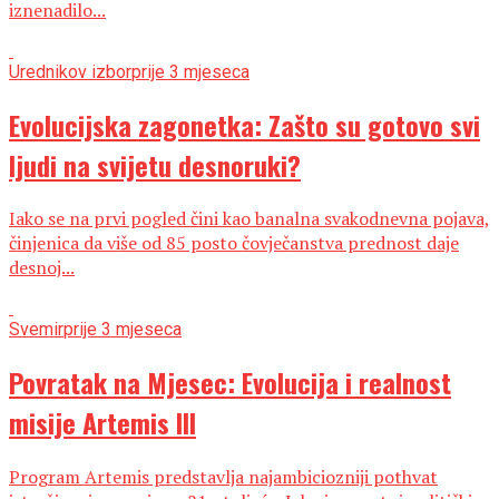
iznenadilo...
Urednikov izbor
prije 3 mjeseca
Evolucijska zagonetka: Zašto su gotovo svi
ljudi na svijetu desnoruki?
Iako se na prvi pogled čini kao banalna svakodnevna pojava,
činjenica da više od 85 posto čovječanstva prednost daje
desnoj...
Svemir
prije 3 mjeseca
Povratak na Mjesec: Evolucija i realnost
misije Artemis III
Program Artemis predstavlja najambiciozniji pothvat