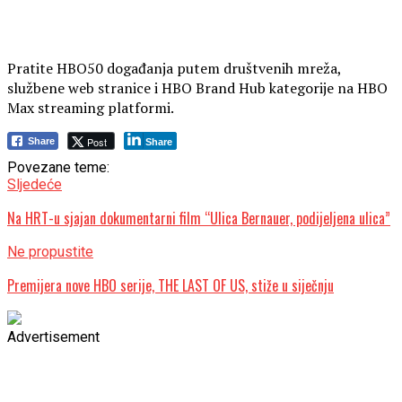
Pratite HBO50 događanja putem društvenih mreža,
službene web stranice i HBO Brand Hub kategorije na HBO
Max streaming platformi.
Post
Share
Share
Povezane teme:
Sljedeće
Na HRT-u sjajan dokumentarni film “Ulica Bernauer, podijeljena ulica”
Ne propustite
Premijera nove HBO serije, THE LAST OF US, stiže u siječnju
Advertisement