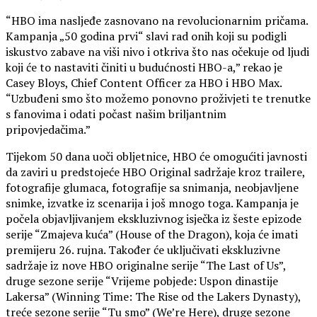
“HBO ima nasljeđe zasnovano na revolucionarnim pričama.
Kampanja „50 godina prvi“ slavi rad onih koji su podigli
iskustvo zabave na viši nivo i otkriva što nas očekuje od ljudi
koji će to nastaviti činiti u budućnosti HBO-a,” rekao je
Casey Bloys, Chief Content Officer za HBO i HBO Max.
“Uzbuđeni smo što možemo ponovno proživjeti te trenutke
s fanovima i odati počast našim briljantnim
pripovjedačima.”
Tijekom 50 dana uoči obljetnice, HBO će omogućiti javnosti
da zaviri u predstojeće HBO Original sadržaje kroz trailere,
fotografije glumaca, fotografije sa snimanja, neobjavljene
snimke, izvatke iz scenarija i još mnogo toga. Kampanja je
počela objavljivanjem ekskluzivnog isječka iz šeste epizode
serije “Zmajeva kuća” (House of the Dragon), koja će imati
premijeru 26. rujna. Također će uključivati ekskluzivne
sadržaje iz nove HBO originalne serije “The Last of Us”,
druge sezone serije “Vrijeme pobjede: Uspon dinastije
Lakersa” (Winning Time: The Rise od the Lakers Dynasty),
treće sezone serije “Tu smo” (We’re Here), druge sezone