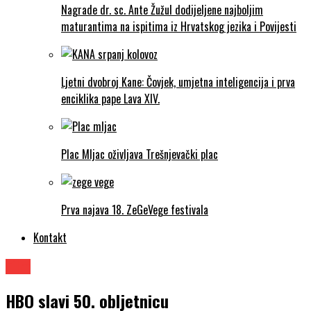
Nagrade dr. sc. Ante Žužul dodijeljene najboljim
maturantima na ispitima iz Hrvatskog jezika i Povijesti
Ljetni dvobroj Kane: Čovjek, umjetna inteligencija i prva
enciklika pape Lava XIV.
Plac Mljac oživljava Trešnjevački plac
Prva najava 18. ZeGeVege festivala
Kontakt
Film
HBO slavi 50. obljetnicu