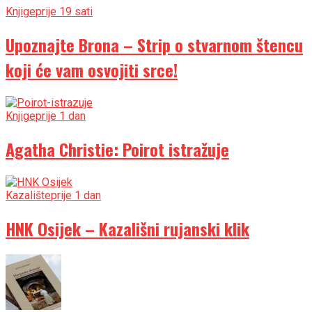
Knjige
prije 19 sati
Upoznajte Brona – Strip o stvarnom štencu
koji će vam osvojiti srce!
Knjige
prije 1 dan
Agatha Christie: Poirot istražuje
Kazalište
prije 1 dan
HNK Osijek – Kazališni rujanski klik