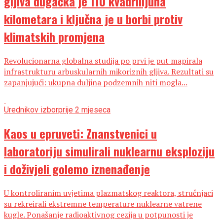
gljiva dugačka je 110 kvadrilijuna
kilometara i ključna je u borbi protiv
klimatskih promjena
Revolucionarna globalna studija po prvi je put mapirala
infrastrukturu arbuskularnih mikoriznih gljiva. Rezultati su
zapanjujući: ukupna duljina podzemnih niti mogla...
Urednikov izbor
prije 2 mjeseca
Kaos u epruveti: Znanstvenici u
laboratoriju simulirali nuklearnu eksploziju
i doživjeli golemo iznenađenje
U kontroliranim uvjetima plazmatskog reaktora, stručnjaci
su rekreirali ekstremne temperature nuklearne vatrene
kugle. Ponašanje radioaktivnog cezija u potpunosti je