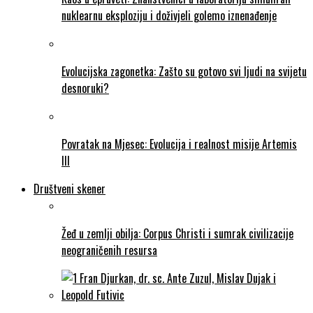
nuklearnu eksploziju i doživjeli golemo iznenađenje
Evolucijska zagonetka: Zašto su gotovo svi ljudi na svijetu
desnoruki?
Povratak na Mjesec: Evolucija i realnost misije Artemis
III
Društveni skener
Žeđ u zemlji obilja: Corpus Christi i sumrak civilizacije
neograničenih resursa