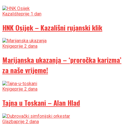
Kazalište
prije 1 dan
HNK Osijek – Kazališni rujanski klik
Knjige
prije 2 dana
Marijanska ukazanja – ‘proročka karizma’
za naše vrijeme!
Knjige
prije 2 dana
Tajna u Toskani – Alan Hlad
Glazba
prije 2 dana