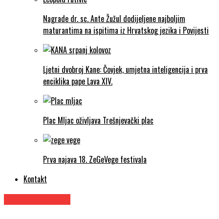
Nagrade dr. sc. Ante Žužul dodijeljene najboljim
maturantima na ispitima iz Hrvatskog jezika i Povijesti
Ljetni dvobroj Kane: Čovjek, umjetna inteligencija i prva
enciklika pape Lava XIV.
Plac Mljac oživljava Trešnjevački plac
Prva najava 18. ZeGeVege festivala
Kontakt
Urednikov izbor