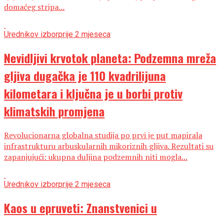
domaćeg stripa...
Urednikov izbor
prije 2 mjeseca
Nevidljivi krvotok planeta: Podzemna mreža
gljiva dugačka je 110 kvadrilijuna
kilometara i ključna je u borbi protiv
klimatskih promjena
Revolucionarna globalna studija po prvi je put mapirala
infrastrukturu arbuskularnih mikoriznih gljiva. Rezultati su
zapanjujući: ukupna duljina podzemnih niti mogla...
Urednikov izbor
prije 2 mjeseca
Kaos u epruveti: Znanstvenici u