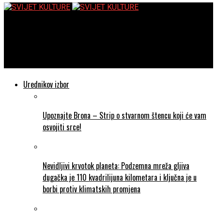
SVIJET KULTURE
Marquee TV: Premium streaming servis za umjetnost i kulturu
od sada u EON Video klubu
Urednikov izbor
Upoznajte Brona – Strip o stvarnom štencu koji će vam
osvojiti srce!
Nevidljivi krvotok planeta: Podzemna mreža gljiva
dugačka je 110 kvadrilijuna kilometara i ključna je u
borbi protiv klimatskih promjena