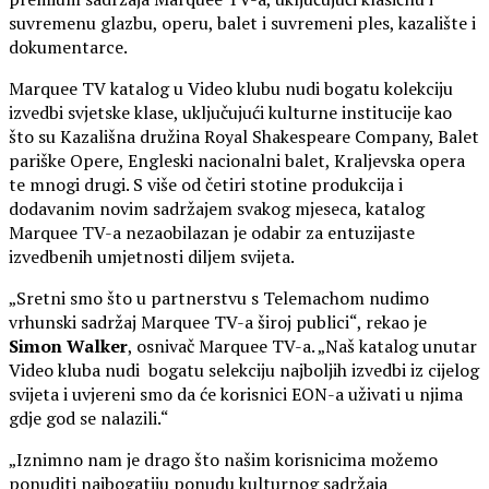
suvremenu glazbu, operu, balet i suvremeni ples, kazalište i
dokumentarce.
Marquee TV katalog u Video klubu nudi bogatu kolekciju
izvedbi svjetske klase, uključujući kulturne institucije kao
što su Kazališna družina Royal Shakespeare Company, Balet
pariške Opere, Engleski nacionalni balet, Kraljevska opera
te mnogi drugi. S više od četiri stotine produkcija i
dodavanim novim sadržajem svakog mjeseca, katalog
Marquee TV-a nezaobilazan je odabir za entuzijaste
izvedbenih umjetnosti diljem svijeta.
„Sretni smo što u partnerstvu s Telemachom nudimo
vrhunski sadržaj Marquee TV-a široj publici“, rekao je
Simon Walker
, osnivač Marquee TV-a. „Naš katalog unutar
Video kluba nudi bogatu selekciju najboljih izvedbi iz cijelog
svijeta i uvjereni smo da će korisnici EON-a uživati u njima
gdje god se nalazili.“
„Iznimno nam je drago što našim korisnicima možemo
ponuditi najbogatiju ponudu kulturnog sadržaja