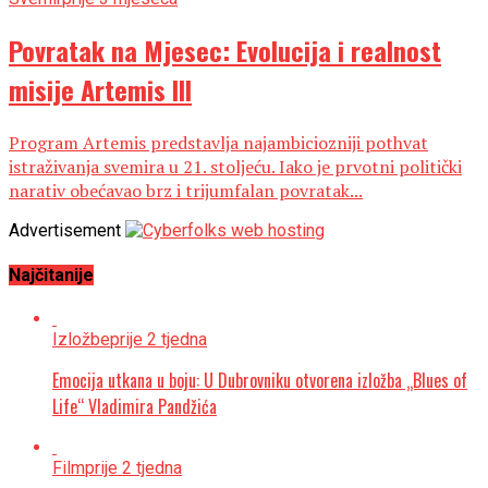
Povratak na Mjesec: Evolucija i realnost
misije Artemis III
Program Artemis predstavlja najambiciozniji pothvat
istraživanja svemira u 21. stoljeću. Iako je prvotni politički
narativ obećavao brz i trijumfalan povratak...
Advertisement
Najčitanije
Izložbe
prije 2 tjedna
Emocija utkana u boju: U Dubrovniku otvorena izložba „Blues of
Life“ Vladimira Pandžića
Film
prije 2 tjedna