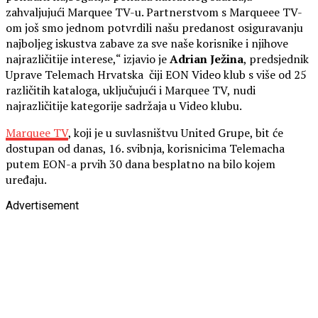
zahvaljujući Marquee TV-u. Partnerstvom s Marqueee TV-
om još smo jednom potvrdili našu predanost osiguravanju
najboljeg iskustva zabave za sve naše korisnike i njihove
najrazličitije interese,“ izjavio je
Adrian Ježina
, predsjednik
Uprave Telemach Hrvatska čiji EON Video klub s više od 25
različitih kataloga, uključujući i Marquee TV, nudi
najrazličitije kategorije sadržaja u Video klubu.
Marquee TV
, koji je u suvlasništvu United Grupe, bit će
dostupan od danas, 16. svibnja, korisnicima Telemacha
putem EON-a prvih 30 dana besplatno na bilo kojem
uređaju.
Advertisement