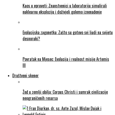
Kaos u epruveti: Znanstvenici u laboratoriju simulirali
nuklearnu eksploziju i doživjeli golemo iznenađenje
Evolucijska zagonetka: Zašto su gotovo svi ljudi na svijetu
desnoruki?
Povratak na Mjesec: Evolucija i realnost misije Artemis
III
Društveni skener
Žeđ u zemlji obilja: Corpus Christi i sumrak civilizacije
neograničenih resursa