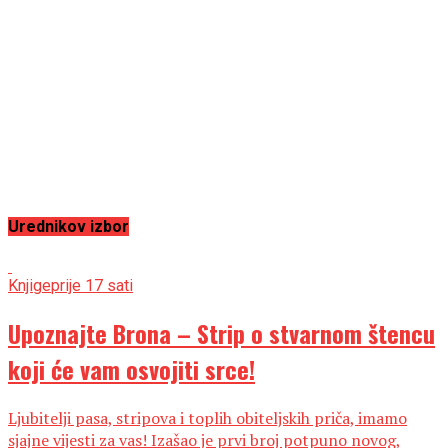
Urednikov izbor
Knjige
prije 17 sati
Upoznajte Brona – Strip o stvarnom štencu
koji će vam osvojiti srce!
Ljubitelji pasa, stripova i toplih obiteljskih priča, imamo
sjajne vijesti za vas! Izašao je prvi broj potpuno novog,