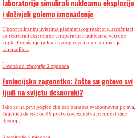
laboratoriju simulirali nuklearnu eksploziju
i doživjeli golemo iznenađenje
U kontroliranim uvjetima plazmatskog reaktora, stručnjaci
su rekreirali ekstremne temperature nuklearne vatrene
kugle. Ponašanje radioaktivnog cezija u potpunosti je
iznenadilo...
Urednikov izbor
prije 3 mjeseca
Evolucijska zagonetka: Zašto su gotovo svi
ljudi na svijetu desnoruki?
Iako se na prvi pogled čini kao banalna svakodnevna pojava,
činjenica da više od 85 posto čovječanstva prednost daje
desnoj...
Svemir
prije 3 mjeseca