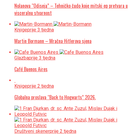
Nolanova “Odiseja” – Tehničko čudo koje mitski ep pretvara u
visceralnu stvarnost
Knjige
prije 3 tjedna
Martin Bormann – Mračna Hitlerova sjena
Glazba
prije 3 tjedna
Café Buenos Aires
Knjige
prije 2 tjedna
Globalna proslava “Back to Hogwarts” 2026.
Društveni skener
prije 2 tjedna