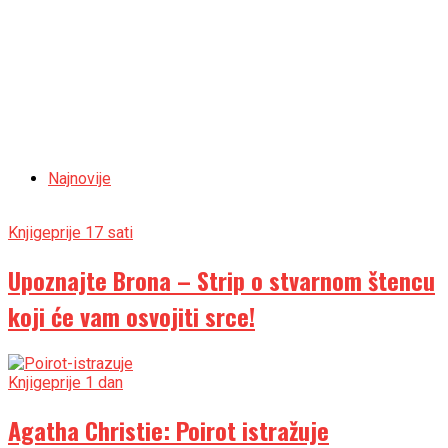
Najnovije
Knjige
prije 17 sati
Upoznajte Brona – Strip o stvarnom štencu
koji će vam osvojiti srce!
Knjige
prije 1 dan
Agatha Christie: Poirot istražuje