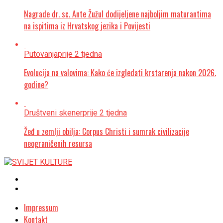
Nagrade dr. sc. Ante Žužul dodijeljene najboljim maturantima
na ispitima iz Hrvatskog jezika i Povijesti
Putovanja
prije 2 tjedna
Evolucija na valovima: Kako će izgledati krstarenja nakon 2026.
godine?
Društveni skener
prije 2 tjedna
Žeđ u zemlji obilja: Corpus Christi i sumrak civilizacije
neograničenih resursa
Impressum
Kontakt