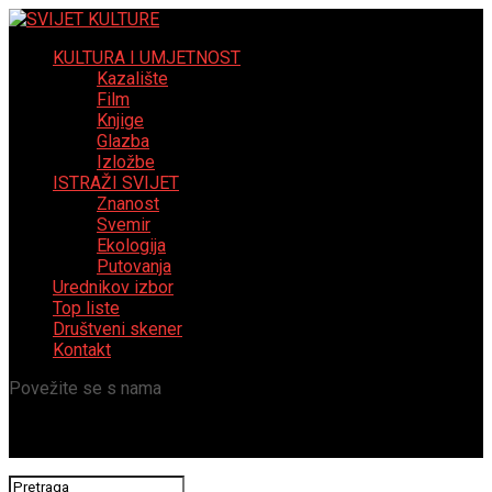
KULTURA I UMJETNOST
Kazalište
Film
Knjige
Glazba
Izložbe
ISTRAŽI SVIJET
Znanost
Svemir
Ekologija
Putovanja
Urednikov izbor
Top liste
Društveni skener
Kontakt
Povežite se s nama