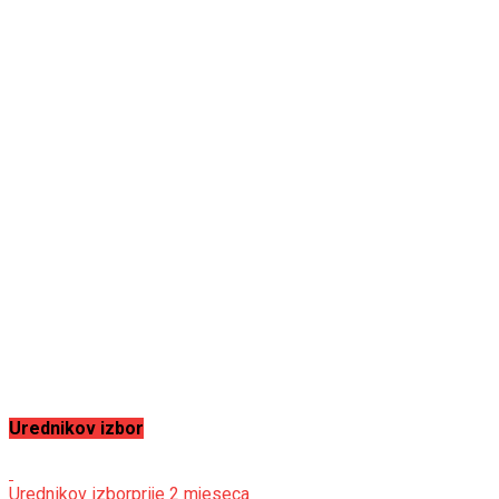
Urednikov izbor
Urednikov izbor
prije 2 mjeseca