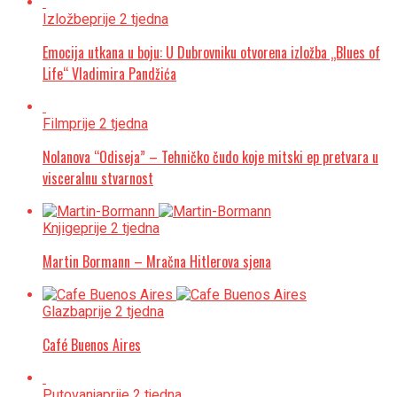
Izložbe
prije 2 tjedna
Emocija utkana u boju: U Dubrovniku otvorena izložba „Blues of
Life“ Vladimira Pandžića
Film
prije 2 tjedna
Nolanova “Odiseja” – Tehničko čudo koje mitski ep pretvara u
visceralnu stvarnost
Knjige
prije 2 tjedna
Martin Bormann – Mračna Hitlerova sjena
Glazba
prije 2 tjedna
Café Buenos Aires
Putovanja
prije 2 tjedna