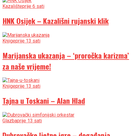
Kazalište
prije 6 sati
HNK Osijek – Kazališni rujanski klik
Knjige
prije 13 sati
Marijanska ukazanja – ‘proročka karizma’
za naše vrijeme!
Knjige
prije 13 sati
Tajna u Toskani – Alan Hlad
Glazba
prije 13 sati
Dubrovačke ljetne igre – događanja