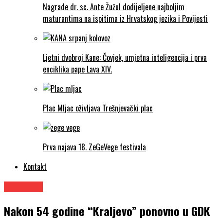
Nagrade dr. sc. Ante Žužul dodijeljene najboljim
maturantima na ispitima iz Hrvatskog jezika i Povijesti
Ljetni dvobroj Kane: Čovjek, umjetna inteligencija i prva
enciklika pape Lava XIV.
Plac Mljac oživljava Trešnjevački plac
Prva najava 18. ZeGeVege festivala
Kontakt
Kazalište
Nakon 54 godine “Kraljevo” ponovno u GDK