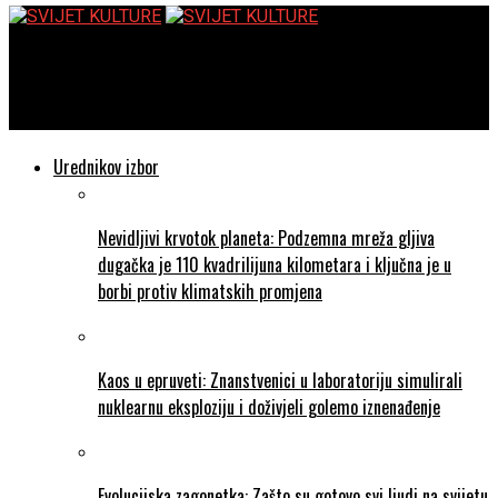
SVIJET KULTURE
Nakon 54 godine “Kraljevo” ponovno u GDK “Gavella”!
Urednikov izbor
Nevidljivi krvotok planeta: Podzemna mreža gljiva
dugačka je 110 kvadrilijuna kilometara i ključna je u
borbi protiv klimatskih promjena
Kaos u epruveti: Znanstvenici u laboratoriju simulirali
nuklearnu eksploziju i doživjeli golemo iznenađenje
Evolucijska zagonetka: Zašto su gotovo svi ljudi na svijetu