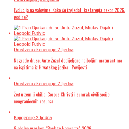
Evolucija na valovima: Kako će izgledati krstarenja nakon 2026.
godine?
Društveni skener
prije 2 tjedna
Nagrade dr. sc. Ante Žužul dodijeljene najboljim maturantima
na ispitima iz Hrvatskog jezika i Povijesti
Društveni skener
prije 2 tjedna
Žeđ u zemlji obilja: Corpus Christi i sumrak civilizacije
neograničenih resursa
Knjige
prije 2 tjedna
Globalna proslava “Back to Hogwarts” 2026.