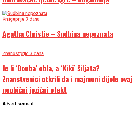
Knjige
prije 3 dana
Agatha Christie – Sudbina nepoznata
Znanost
prije 3 dana
Je li ‘Bouba’ obla, a ‘Kiki’ šiljata?
Znanstvenici otkrili da i majmuni dijele ovaj
neobični jezični efekt
Advertisement