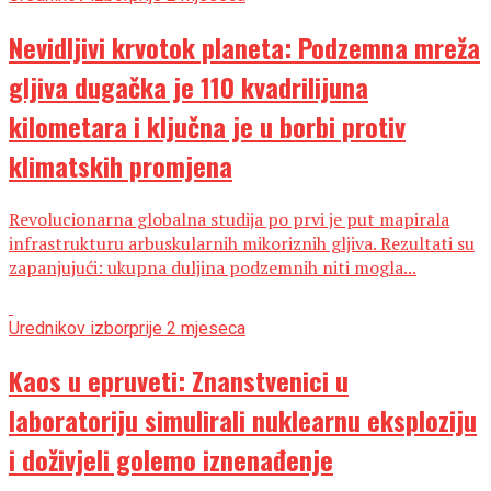
Nevidljivi krvotok planeta: Podzemna mreža
gljiva dugačka je 110 kvadrilijuna
kilometara i ključna je u borbi protiv
klimatskih promjena
Revolucionarna globalna studija po prvi je put mapirala
infrastrukturu arbuskularnih mikoriznih gljiva. Rezultati su
zapanjujući: ukupna duljina podzemnih niti mogla...
Urednikov izbor
prije 2 mjeseca
Kaos u epruveti: Znanstvenici u
laboratoriju simulirali nuklearnu eksploziju
i doživjeli golemo iznenađenje