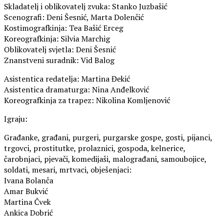
Skladatelj i oblikovatelj zvuka: Stanko Juzbašić
Scenografi: Deni Šesnić, Marta Dolenčić
Kostimografkinja: Tea Bašić Erceg
Koreografkinja: Silvia Marchig
Oblikovatelj svjetla: Deni Šesnić
Znanstveni suradnik: Vid Balog
Asistentica redatelja: Martina Đekić
Asistentica dramaturga: Nina Anđelković
Koreografkinja za trapez: Nikolina Komljenović
Igraju:
Građanke, građani, purgeri, purgarske gospe, gosti, pijanci,
trgovci, prostitutke, prolaznici, gospoda, kelnerice,
čarobnjaci, pjevači, komedijaši, malograđani, samoubojice,
soldati, mesari, mrtvaci, obješenjaci:
Ivana Bolanča
Amar Bukvić
Martina Čvek
Ankica Dobrić