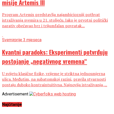
misije Artemis III
Program Artemis predstavlja najambiciozniji pothvat
istraživanja svemira u 21. stoljeću. Iako je prvotni politički
narativ obećavao brz i trijumfalan povratak...
Svemir
prije 3 mjeseca
Kvantni paradoks: Eksperimenti potvrđuju
postojanje „negativnog vremena“
U svijetu klasične fizike, vrijeme je striktna jednosmjerna
ulica. Međutim, na subatomskoj razini, pravila stvarnosti
postaju duboko kontraintuitivna. Najnovija istraživanja,...
Advertisement
Najčitanije