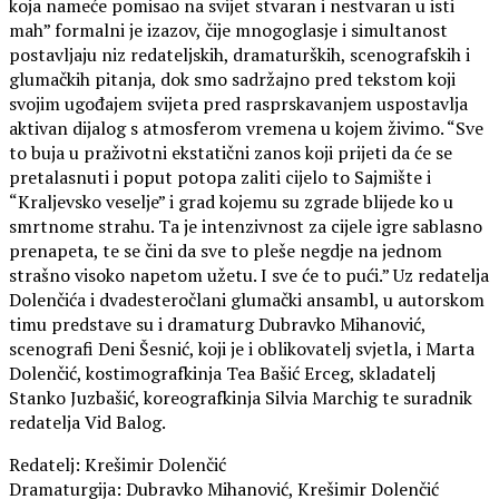
koja nameće pomisao na svijet stvaran i nestvaran u isti
mah” formalni je izazov, čije mnogoglasje i simultanost
postavljaju niz redateljskih, dramaturških, scenografskih i
glumačkih pitanja, dok smo sadržajno pred tekstom koji
svojim ugođajem svijeta pred rasprskavanjem uspostavlja
aktivan dijalog s atmosferom vremena u kojem živimo. “Sve
to buja u praživotni ekstatični zanos koji prijeti da će se
pretalasnuti i poput potopa zaliti cijelo to Sajmište i
“Kraljevsko veselje” i grad kojemu su zgrade blijede ko u
smrtnome strahu. Ta je intenzivnost za cijele igre sablasno
prenapeta, te se čini da sve to pleše negdje na jednom
strašno visoko napetom užetu. I sve će to pući.” Uz redatelja
Dolenčića i dvadesteročlani glumački ansambl, u autorskom
timu predstave su i dramaturg Dubravko Mihanović,
scenografi Deni Šesnić, koji je i oblikovatelj svjetla, i Marta
Dolenčić, kostimografkinja Tea Bašić Erceg, skladatelj
Stanko Juzbašić, koreografkinja Silvia Marchig te suradnik
redatelja Vid Balog.
Redatelj: Krešimir Dolenčić
Dramaturgija: Dubravko Mihanović, Krešimir Dolenčić