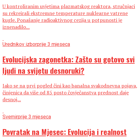
U kontroliranim uvjetima plazmatskog reaktora, stručnjaci
su rekreirali ekstremne temperature nuklearne vatrene
kugle. Ponašanje radioaktivnog cezija u potpunosti je
iznenadilo...
Urednikov izbor
prije 3 mjeseca
Evolucijska zagonetka: Zašto su gotovo svi
ljudi na svijetu desnoruki?
Iako se na prvi pogled čini kao banalna svakodnevna pojava,
činjenica da više od 85 posto čovječanstva prednost daje
desnoj...
Svemir
prije 3 mjeseca
Povratak na Mjesec: Evolucija i realnost