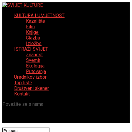
KULTURA I UMJETNOST
Kazalište
Film
Knjige
Glazba
Izložbe
ISTRAŽI SVIJET
Znanost
Svemir
Ekologija
Putovanja
Urednikov izbor
Top liste
Društveni skener
Kontakt
Povežite se s nama