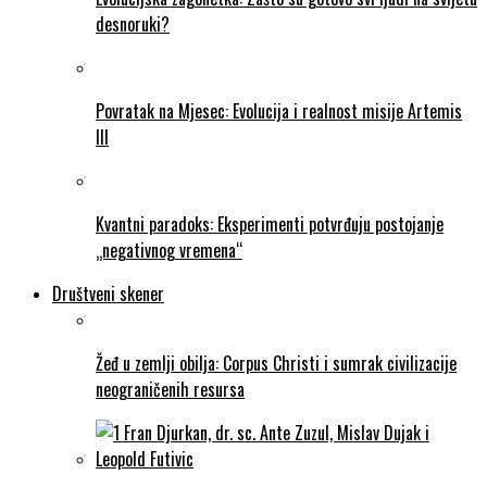
desnoruki?
Povratak na Mjesec: Evolucija i realnost misije Artemis
III
Kvantni paradoks: Eksperimenti potvrđuju postojanje
„negativnog vremena“
Društveni skener
Žeđ u zemlji obilja: Corpus Christi i sumrak civilizacije
neograničenih resursa