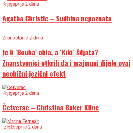
Knjige
prije 2 dana
Agatha Christie – Sudbina nepoznata
Znanost
prije 2 dana
Je li ‘Bouba’ obla, a ‘Kiki’ šiljata?
Znanstvenici otkrili da i majmuni dijele ovaj
neobični jezični efekt
Knjige
prije 2 dana
Četverac – Christina Baker Kline
Izložbe
prije 2 dana