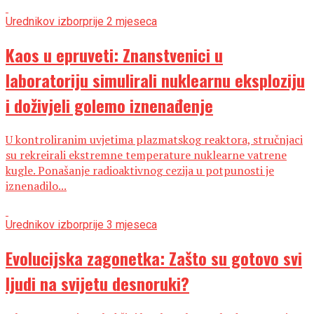
Urednikov izbor
prije 2 mjeseca
Kaos u epruveti: Znanstvenici u
laboratoriju simulirali nuklearnu eksploziju
i doživjeli golemo iznenađenje
U kontroliranim uvjetima plazmatskog reaktora, stručnjaci
su rekreirali ekstremne temperature nuklearne vatrene
kugle. Ponašanje radioaktivnog cezija u potpunosti je
iznenadilo...
Urednikov izbor
prije 3 mjeseca
Evolucijska zagonetka: Zašto su gotovo svi
ljudi na svijetu desnoruki?