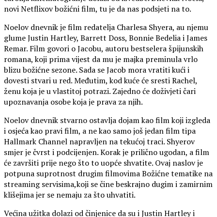
novi Netflixov božićni film, tu je da nas podsjeti na to.
Noelov dnevnik je film redatelja Charlesa Shyera, au njemu
glume Justin Hartley, Barrett Doss, Bonnie Bedelia i James
Remar. Film govori o Jacobu, autoru bestselera špijunskih
romana, koji prima vijest da mu je majka preminula vrlo
blizu božićne sezone. Sada se Jacob mora vratiti kući i
dovesti stvari u red. Međutim, kod kuće će sresti Rachel,
ženu koja je u vlastitoj potrazi. Zajedno će doživjeti čari
upoznavanja osobe koja je prava za njih.
Noelov dnevnik stvarno ostavlja dojam kao film koji izgleda
i osjeća kao pravi film, a ne kao samo još jedan film tipa
Hallmark Channel napravljen na tekućoj traci. Shyerov
smjer je čvrst i podcijenjen. Korak je prilično ugodan, a film
će završiti prije nego što to uopće shvatite. Ovaj naslov je
potpuna suprotnost drugim filmovima Božićne tematike na
streaming servisima,koji se čine beskrajno dugim i zamirnim
klišejima jer se nemaju za što uhvatiti.
Većina užitka dolazi od činjenice da su i Justin Hartley i