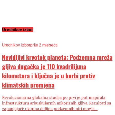
Urednikov izbor
Urednikov izbor
prije 2 mjeseca
Nevidljivi krvotok planeta: Podzemna mreža
gljiva dugačka je 110 kvadrilijuna
kilometara i ključna je u borbi protiv
klimatskih promjena
Revolucionarna globalna studija po prvi je put mapirala
infrastrukturu arbuskularnih mikoriznih gljiva. Rezultati su
zapanjujući: ukupna duljina podzemnih niti mogla...