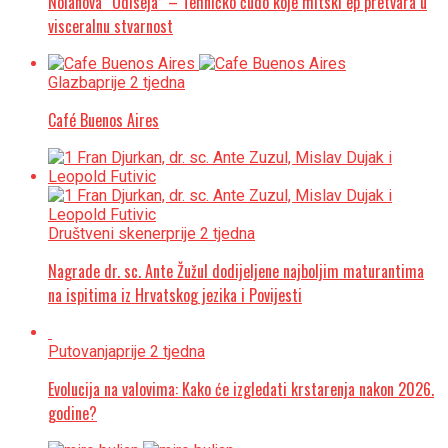
Nolanova “Odiseja” – Tehničko čudo koje mitski ep pretvara u
visceralnu stvarnost
Glazba
prije 2 tjedna
Café Buenos Aires
Društveni skener
prije 2 tjedna
Nagrade dr. sc. Ante Žužul dodijeljene najboljim maturantima
na ispitima iz Hrvatskog jezika i Povijesti
Putovanja
prije 2 tjedna
Evolucija na valovima: Kako će izgledati krstarenja nakon 2026.
godine?