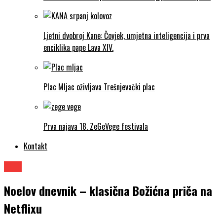
Ljetni dvobroj Kane: Čovjek, umjetna inteligencija i prva
enciklika pape Lava XIV.
Plac Mljac oživljava Trešnjevački plac
Prva najava 18. ZeGeVege festivala
Kontakt
Film
Noelov dnevnik – klasična Božićna priča na
Netflixu