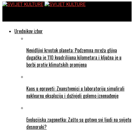
SVIJET KULTURE
Urednikov izbor
Nevidljivi krvotok planeta: Podzemna mreža gljiva
dugačka je 110 kvadrilijuna kilometara i ključna je u
borbi protiv klimatskih promjena
Kaos u epruveti: Znanstvenici u laboratoriju simulirali
nuklearnu eksploziju i doživjeli golemo iznenađenje
Evolucijska zagonetka: Zašto su gotovo svi ljudi na svijetu
desnoruki?