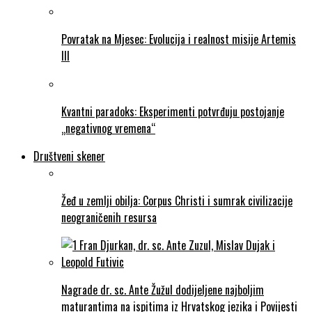
Povratak na Mjesec: Evolucija i realnost misije Artemis
III
Kvantni paradoks: Eksperimenti potvrđuju postojanje
„negativnog vremena“
Društveni skener
Žeđ u zemlji obilja: Corpus Christi i sumrak civilizacije
neograničenih resursa
Nagrade dr. sc. Ante Žužul dodijeljene najboljim
maturantima na ispitima iz Hrvatskog jezika i Povijesti