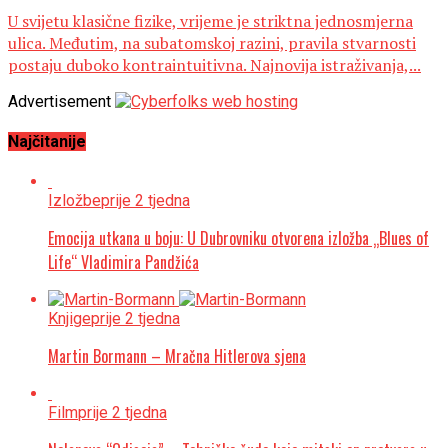
U svijetu klasične fizike, vrijeme je striktna jednosmjerna
ulica. Međutim, na subatomskoj razini, pravila stvarnosti
postaju duboko kontraintuitivna. Najnovija istraživanja,...
Advertisement
Najčitanije
Izložbe
prije 2 tjedna
Emocija utkana u boju: U Dubrovniku otvorena izložba „Blues of
Life“ Vladimira Pandžića
Knjige
prije 2 tjedna
Martin Bormann – Mračna Hitlerova sjena
Film
prije 2 tjedna