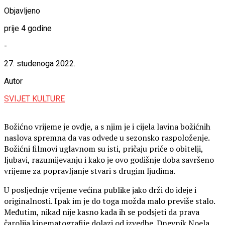
Objavljeno
prije 4 godine
-
27. studenoga 2022.
Autor
SVIJET KULTURE
Božićno vrijeme je ovdje, a s njim je i cijela lavina božićnih
naslova spremna da vas odvede u sezonsko raspoloženje.
Božićni filmovi uglavnom su isti, pričaju priče o obitelji,
ljubavi, razumijevanju i kako je ovo godišnje doba savršeno
vrijeme za popravljanje stvari s drugim ljudima.
U posljednje vrijeme većina publike jako drži do ideje i
originalnosti. Ipak im je do toga možda malo previše stalo.
Međutim, nikad nije kasno kada ih se podsjeti da prava
čarolija kinematografije dolazi od izvedbe. Dnevnik Noela,