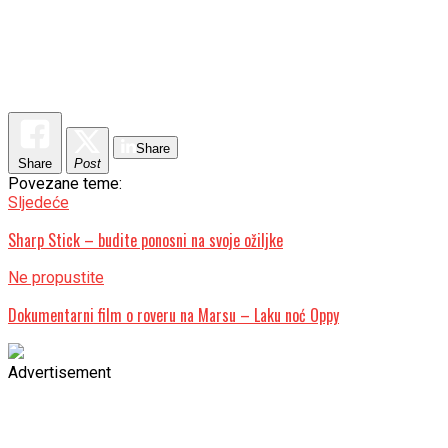
Share
Share
Post
Povezane teme:
Sljedeće
Sharp Stick – budite ponosni na svoje ožiljke
Ne propustite
Dokumentarni film o roveru na Marsu – Laku noć Oppy
Advertisement