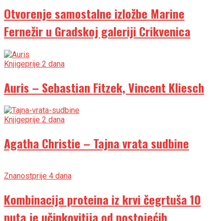
Otvorenje samostalne izložbe Marine
Fernežir u Gradskoj galeriji Crikvenica
Knjige
prije 2 dana
Auris – Sebastian Fitzek, Vincent Kliesch
Knjige
prije 2 dana
Agatha Christie – Tajna vrata sudbine
Znanost
prije 4 dana
Kombinacija proteina iz krvi čegrtuša 10
puta je učinkovitija od postojećih