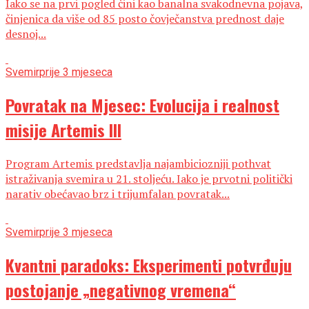
Iako se na prvi pogled čini kao banalna svakodnevna pojava,
činjenica da više od 85 posto čovječanstva prednost daje
desnoj...
Svemir
prije 3 mjeseca
Povratak na Mjesec: Evolucija i realnost
misije Artemis III
Program Artemis predstavlja najambiciozniji pothvat
istraživanja svemira u 21. stoljeću. Iako je prvotni politički
narativ obećavao brz i trijumfalan povratak...
Svemir
prije 3 mjeseca
Kvantni paradoks: Eksperimenti potvrđuju
postojanje „negativnog vremena“