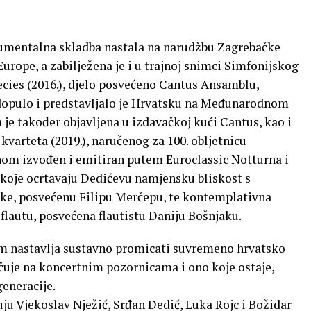
onumentalna skladba nastala na narudžbu Zagrebačke
Europe, a zabilježena je i u trajnoj snimci Simfonijskog
ecies (2016.), djelo posvećeno Cantus Ansamblu,
opulo i predstavljalo je Hrvatsku na Međunarodnom
je također objavljena u izdavačkoj kući Cantus, kao i
varteta (2019.), naručenog za 100. obljetnicu
ehom izvođen i emitiran putem Euroclassic Notturna i
e koje ocrtavaju Dedićevu namjensku bliskost s
ljke, posvećenu Filipu Merčepu, te kontemplativna
flautu, posvećena flautistu Daniju Bošnjaku.
m nastavlja sustavno promicati suvremeno hrvatsko
 čuje na koncertnim pozornicama i ono koje ostaje,
generacije.
u Vjekoslav Nježić, Srđan Dedić, Luka Rojc i Božidar