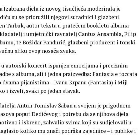
 Izabrana djela iz novog tisućljeća moderirala je
iću su se pridružili njegovi suradnici i glazbeni
aden Tarbuk, autor teksta u pratećem bookletu albuma
kladatelj i umjetnički ravnatelj Cantus Ansambla, Filip
albumu, te Božidar Pandurić, glazbeni producent i tonski
vučnu sliku ovog nosača zvuka.
d u autorski koncert ispunjen emocijama i preciznim
adbe s albuma, ali i jedna praizvedba: Fantasia e toccata
io dvama pijanistima – Ivanu Krpanu (Fantasia) i Miji
o i izveli, svaki po jedan stavak.
adatelja Antun Tomislav Šaban u svojem je prigodnom
asova poput Dedićevog i potrebu da se njihova djela
emotivno i iskreno, zahvalio svima koji su sudjelovali u
lasio koliko mu znači podrška zajednice – i publike i