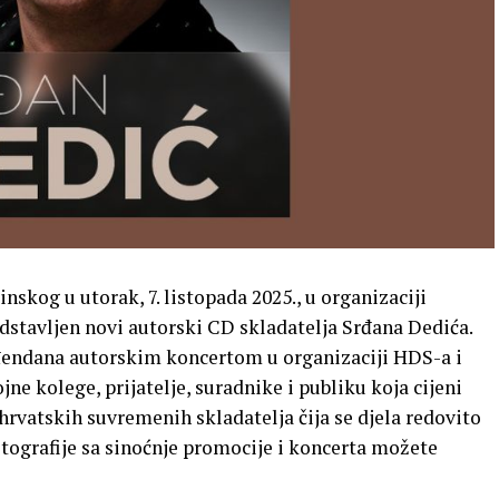
nskog u utorak, 7. listopada 2025., u organizaciji
dstavljen novi autorski CD skladatelja Srđana Dedića.
ođendana autorskim koncertom u organizaciji HDS-a i
e kolege, prijatelje, suradnike i publiku koja cijeni
rvatskih suvremenih skladatelja čija se djela redovito
tografije sa sinoćnje promocije i koncerta možete