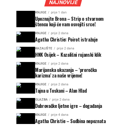
NAJNOVIJE
KNJIGE
prije 1 dan
Upoznajte Brona – Strip o stvarnom
štencu koji će vam osvojiti srce!
KNJIGE
prije 2 dana
Agatha Christie: Poirot istražuje
KAZALIŠTE
prije 2 dana
HNK Osijek – Kazališni rujanski klik
KNJIGE
prije 2 dana
Marijanska ukazanja – ‘proročka
karizma’ za naše vrijeme!
KNJIGE
prije 2 dana
Tajna u Toskani – Alan Hlad
GLAZBA
prije 2 dana
Dubrovačke ljetne igre – događanja
KNJIGE
prije 4 dana
Agatha Christie – Sudbina nepoznata