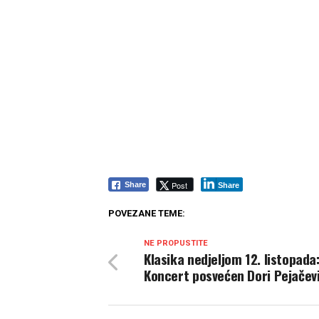
Post
Share
Share
POVEZANE TEME:
NE PROPUSTITE
Klasika nedjeljom 12. listopada
Koncert posvećen Dori Pejačev