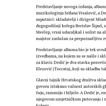
Predstavljanje novoga izdanja, albuma
muzikologinja Srđana Vrsalović, a Ded
suputnici: skladatelji i dirigent Ml
dugogodišnji kolega Berislav Šipuš, s
Merčep, vrsni udaraljkaš i solist na 
majstor zaslužan za prepoznatljivu z
Predstavljanje albuma bio je tek uvo
izvedbama, na kojem su se našle i skl
za klavir. Dedić je dva stavka posvet
Elezović (Toccata), koji su skladbu tak
Glavni tajnik Hrvatskog društva skl
govoru istaknuo važnost autorskih gl
čuju, razumiju i bilježe. A Dedić je, 
njegovom umjetničkom putovanju i nag
kolega.