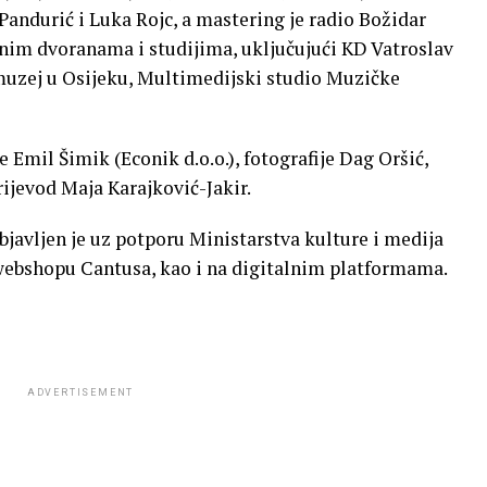
Pandurić i Luka Rojc, a mastering je radio Božidar
znim dvoranama i studijima, uključujući KD Vatroslav
muzej u Osijeku, Multimedijski studio Muzičke
Emil Šimik (Econik d.o.o.), fotografije Dag Oršić,
rijevod Maja Karajković-Jakir.
javljen je uz potporu Ministarstva kulture i medija
 webshopu Cantusa, kao i na digitalnim platformama.
ADVERTISEMENT