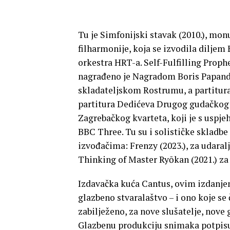
Tu je Simfonijski stavak (2010.), m
filharmonije, koja se izvodila diljem 
orkestra HRT-a. Self-Fulfilling Proph
nagrađeno je Nagradom Boris Papand
skladateljskom Rostrumu, a partitura 
partitura Dedićeva Drugog gudačkog k
Zagrebačkog kvarteta, koji je s uspj
BBC Three. Tu su i solističke skladb
izvođačima: Frenzy (2023.), za udara
Thinking of Master Ryōkan (2021.) za 
Izdavačka kuća Cantus, ovim izdanje
glazbeno stvaralaštvo – i ono koje se
zabilježeno, za nove slušatelje, nove 
Glazbenu produkciju snimaka potpisuj