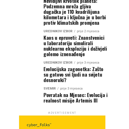
Nevidljivi krvotok planeta:
Podzemna mreža gljiva
dugačka je 110 kvadrilijuna
kilometara i ključna je u borbi
protiv klimatskih promjena
UREDNIKOV IZBOR
prije 2 mjeseca
Kaos u epruveti: Znanstvenici
u laboratoriju simulirali
nuklearnu eksploziju i doživjeli
golemo iznenađenje
UREDNIKOV IZBOR
prije 3 mjeseca
Evolucijska zagonetka: Zašto
su gotovo svi ljudi na svijetu
desnoruki?
SVEMIR
prije 3 mjeseca
Povratak na Mjesec: Evolucija i
realnost misije Artemis III
ADVERTISEMENT