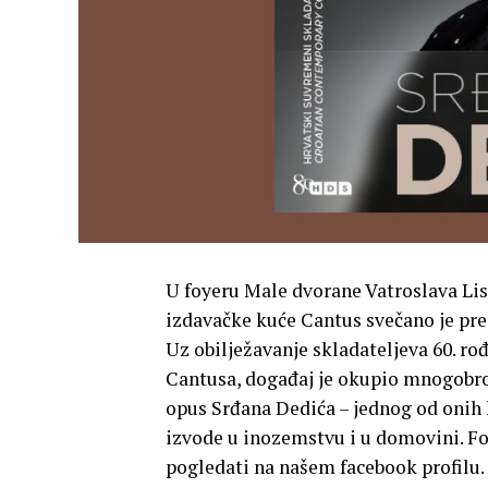
U foyeru Male dvorane Vatroslava Lisi
izdavačke kuće Cantus svečano je pre
Uz obilježavanje skladateljeva 60. r
Cantusa, događaj je okupio mnogobrojn
opus Srđana Dedića – jednog od onih h
izvode u inozemstvu i u domovini. Fo
pogledati na našem facebook profilu.