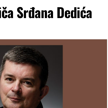
iča Srđana Dedića