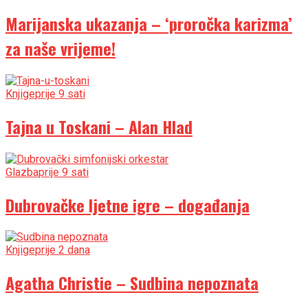
Marijanska ukazanja – ‘proročka karizma’
za naše vrijeme!
Knjige
prije 9 sati
Tajna u Toskani – Alan Hlad
Glazba
prije 9 sati
Dubrovačke ljetne igre – događanja
Knjige
prije 2 dana
Agatha Christie – Sudbina nepoznata