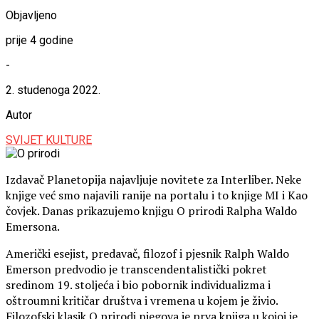
Objavljeno
prije 4 godine
-
2. studenoga 2022.
Autor
SVIJET KULTURE
Izdavač Planetopija najavljuje novitete za Interliber. Neke
knjige već smo najavili ranije na portalu i to knjige MI i Kao
čovjek. Danas prikazujemo knjigu O prirodi Ralpha Waldo
Emersona.
Američki esejist, predavač, filozof i pjesnik Ralph Waldo
Emerson predvodio je transcendentalistički pokret
sredinom 19. stoljeća i bio pobornik individualizma i
oštroumni kritičar društva i vremena u kojem je živio.
Filozofski klasik O prirodi njegova je prva knjiga u kojoj je