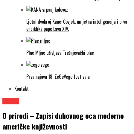
Ljetni dvobroj Kane: Čovjek, umjetna inteligencija i prva
enciklika pape Lava XIV.
Plac Mljac oživljava Trešnjevački plac
Prva najava 18. ZeGeVege festivala
Kontakt
Knjige
O prirodi – Zapisi duhovnog oca moderne
američke književnosti