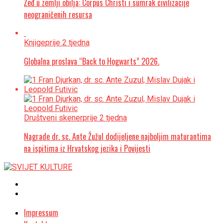
Žeđ u zemlji obilja: Corpus Christi i sumrak civilizacije
neograničenih resursa
Knjige
prije 2 tjedna
Globalna proslava “Back to Hogwarts” 2026.
Društveni skener
prije 2 tjedna
Nagrade dr. sc. Ante Žužul dodijeljene najboljim maturantima
na ispitima iz Hrvatskog jezika i Povijesti
Impressum