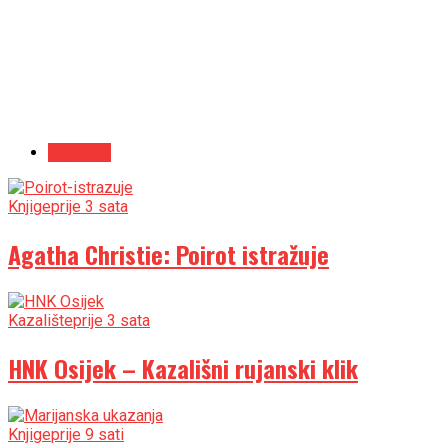
Najnovije
Knjige
prije 3 sata
Agatha Christie: Poirot istražuje
Kazalište
prije 3 sata
HNK Osijek – Kazališni rujanski klik
Knjige
prije 9 sati