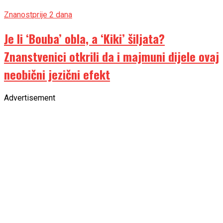
Znanost
prije 2 dana
Je li ‘Bouba’ obla, a ‘Kiki’ šiljata?
Znanstvenici otkrili da i majmuni dijele ovaj
neobični jezični efekt
Advertisement