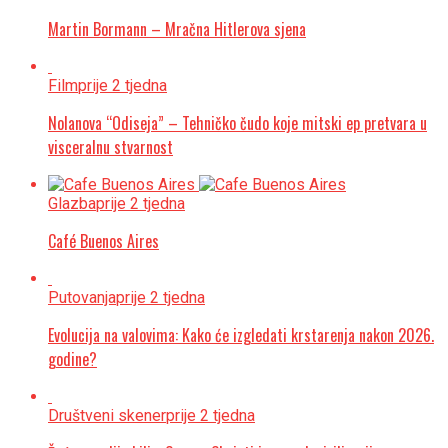
Martin Bormann – Mračna Hitlerova sjena
Film
prije 2 tjedna
Nolanova “Odiseja” – Tehničko čudo koje mitski ep pretvara u
visceralnu stvarnost
Glazba
prije 2 tjedna
Café Buenos Aires
Putovanja
prije 2 tjedna
Evolucija na valovima: Kako će izgledati krstarenja nakon 2026.
godine?
Društveni skener
prije 2 tjedna