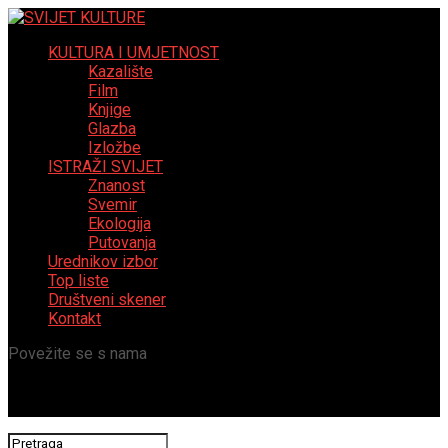
KULTURA I UMJETNOST
Kazalište
Film
Knjige
Glazba
Izložbe
ISTRAŽI SVIJET
Znanost
Svemir
Ekologija
Putovanja
Urednikov izbor
Top liste
Društveni skener
Kontakt
Povežite se s nama