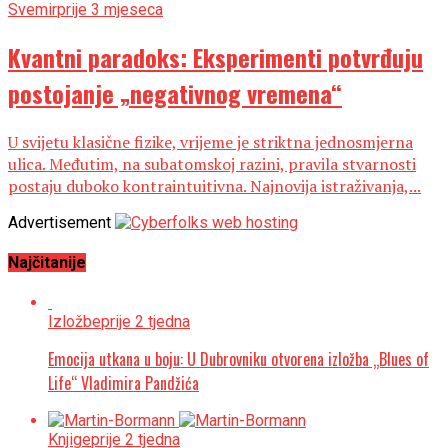
Svemir
prije 3 mjeseca
Kvantni paradoks: Eksperimenti potvrđuju
postojanje „negativnog vremena“
U svijetu klasične fizike, vrijeme je striktna jednosmjerna
ulica. Međutim, na subatomskoj razini, pravila stvarnosti
postaju duboko kontraintuitivna. Najnovija istraživanja,...
Advertisement
Najčitanije
Izložbe
prije 2 tjedna
Emocija utkana u boju: U Dubrovniku otvorena izložba „Blues of
Life“ Vladimira Pandžića
Knjige
prije 2 tjedna