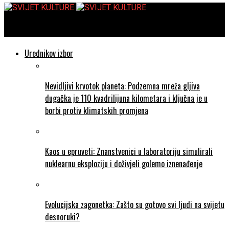
SVIJET KULTURE
Urednikov izbor
Nevidljivi krvotok planeta: Podzemna mreža gljiva
dugačka je 110 kvadrilijuna kilometara i ključna je u
borbi protiv klimatskih promjena
Kaos u epruveti: Znanstvenici u laboratoriju simulirali
nuklearnu eksploziju i doživjeli golemo iznenađenje
Evolucijska zagonetka: Zašto su gotovo svi ljudi na svijetu
desnoruki?