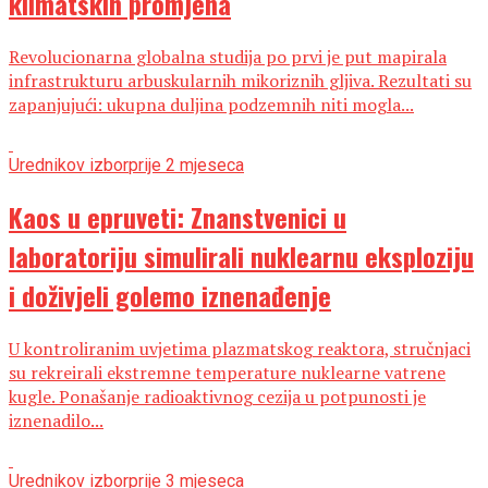
klimatskih promjena
Revolucionarna globalna studija po prvi je put mapirala
infrastrukturu arbuskularnih mikoriznih gljiva. Rezultati su
zapanjujući: ukupna duljina podzemnih niti mogla...
Urednikov izbor
prije 2 mjeseca
Kaos u epruveti: Znanstvenici u
laboratoriju simulirali nuklearnu eksploziju
i doživjeli golemo iznenađenje
U kontroliranim uvjetima plazmatskog reaktora, stručnjaci
su rekreirali ekstremne temperature nuklearne vatrene
kugle. Ponašanje radioaktivnog cezija u potpunosti je
iznenadilo...
Urednikov izbor
prije 3 mjeseca