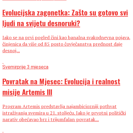
Evolucijska zagonetka: Zašto su gotovo svi
ljudi na svijetu desnoruki?
Iako se na prvi pogled čini kao banalna svakodnevna pojava,
činjenica da više od 85 posto čovječanstva prednost daje
desnoj...
Svemir
prije 3 mjeseca
Povratak na Mjesec: Evolucija i realnost
misije Artemis III
Program Artemis predstavlja najambiciozniji pothvat
istraživanja svemira u 21. stoljeću. Iako je prvotni politički
narativ obećavao brz i trijumfalan povratak...