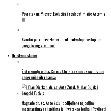
Povratak na Mjesec: Evolucija i realnost misije Artemis
III
Kvantni paradoks: Eksperimenti potvrđuju postojanje
„negativnog vremena“
Društveni skener
Žeđ u zemlji obilja: Corpus Christi i sumrak civilizacije
neograničenih resursa
Nagrade dr. sc. Ante Žužul dodijeljene najboljim
maturantima na ispitima iz Hrvatskog jezika i Povijesti