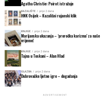
Agatha Christie: Poirot istražuje
KAZALIŠTE
prije 2 dana
HNK Osijek – Kazališni rujanski klik
KNJIGE
prije 2 dana
Marijanska ukazanja – ‘proročka karizma’ za naše
vrijeme!
KNJIGE
prije 2 dana
Tajna u Toskani – Alan Hlad
GLAZBA
prije 2 dana
Dubrovačke ljetne igre – događanja
ADVERTISEMENT