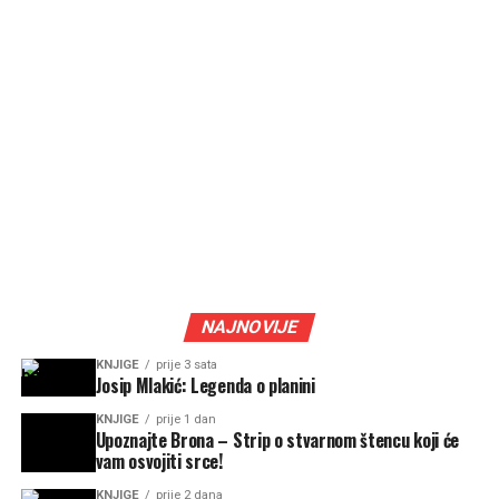
NAJNOVIJE
KNJIGE
prije 3 sata
Josip Mlakić: Legenda o planini
KNJIGE
prije 1 dan
Upoznajte Brona – Strip o stvarnom štencu koji će
vam osvojiti srce!
KNJIGE
prije 2 dana