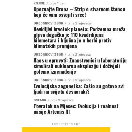
KNJIGE
prije 1 dan
Upoznajte Brona – Strip o stvarnom štencu
koji će vam osvojiti srce!
UREDNIKOV IZBOR
prije 2 mjeseca
Nevidljivi krvotok planeta: Podzemna mreža
gljiva dugačka je 110 kvadrilijuna
kilometara i ključna je u borbi protiv
klimatskih promjena
UREDNIKOV IZBOR
prije 2 mjeseca
Kaos u epruveti: Znanstvenici u laboratoriju
simulirali nuklearnu eksploziju i doživjeli
golemo iznenađenje
UREDNIKOV IZBOR
prije 3 mjeseca
Evolucijska zagonetka: Zašto su gotovo svi
ljudi na svijetu desnoruki?
SVEMIR
prije 3 mjeseca
Povratak na Mjesec: Evolucija i realnost
misije Artemis III
ADVERTISEMENT