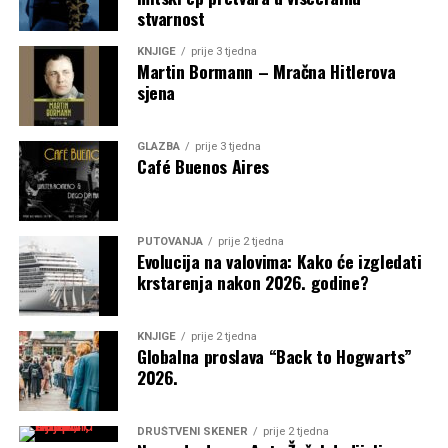
stvarnost
KNJIGE
prije 3 tjedna
Martin Bormann – Mračna Hitlerova
sjena
GLAZBA
prije 3 tjedna
Café Buenos Aires
PUTOVANJA
prije 2 tjedna
Evolucija na valovima: Kako će izgledati
krstarenja nakon 2026. godine?
KNJIGE
prije 2 tjedna
Globalna proslava “Back to Hogwarts”
2026.
DRUŠTVENI SKENER
prije 2 tjedna