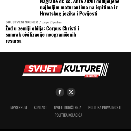
Nagrade dr. sc. Ante Žužul dodijeljene
najboljim maturantima na ispitima iz
Hrvatskog jezika i Povijesti
DRUŠTVENI SKENER
prije 2 tjedna
Žeđ u zemlji obilja: Corpus Christi i
sumrak civilizacije neograničenih
resursa
IMPRESSUM
KONTAKT
UVJETI KORIŠTENJA
POLITIKA PRIVATNOSTI
POLITIKA KOLAČIĆA