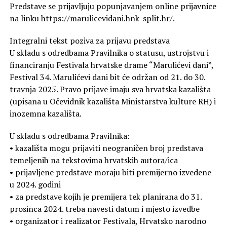
Predstave se prijavljuju popunjavanjem online prijavnice
na linku https://marulicevidani.hnk-split.hr/.
Integralni tekst poziva za prijavu predstava
U skladu s odredbama Pravilnika o statusu, ustrojstvu i
financiranju Festivala hrvatske drame “Marulićevi dani”,
Festival 34. Marulićevi dani bit će održan od 21. do 30.
travnja 2025. Pravo prijave imaju sva hrvatska kazališta
(upisana u Očevidnik kazališta Ministarstva kulture RH) i
inozemna kazališta.
U skladu s odredbama Pravilnika:
• kazališta mogu prijaviti neograničen broj predstava
temeljenih na tekstovima hrvatskih autora/ica
• prijavljene predstave moraju biti premijerno izvedene
u 2024. godini
• za predstave kojih je premijera tek planirana do 31.
prosinca 2024. treba navesti datum i mjesto izvedbe
• organizator i realizator Festivala, Hrvatsko narodno