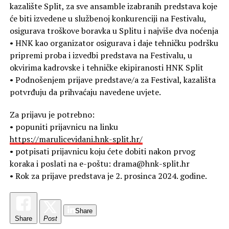
kazalište Split, za sve ansamble izabranih predstava koje
će biti izvedene u službenoj konkurenciji na Festivalu,
osigurava troškove boravka u Splitu i najviše dva noćenja
• HNK kao organizator osigurava i daje tehničku podršku
pripremi proba i izvedbi predstava na Festivalu, u
okvirima kadrovske i tehničke ekipiranosti HNK Split
• Podnošenjem prijave predstave/a za Festival, kazališta
potvrđuju da prihvaćaju navedene uvjete.
Za prijavu je potrebno:
• popuniti prijavnicu na linku
https://marulicevidani.hnk-split.hr/
• potpisati prijavnicu koju ćete dobiti nakon prvog
koraka i poslati na e-poštu: drama@hnk-split.hr
• Rok za prijave predstava je 2. prosinca 2024. godine.
Share
Share
Post