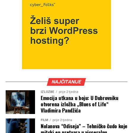
NAJČITANIJE
IZLOŽBE
prije 2 tjedna
Emocija utkana u boju: U Dubrovniku
otvorena izložba „Blues of Life“
Vladimira Pandžića
FILM
prije 2 tjedna
Nolanova “Odiseja” – Tehničko čudo koje
mitski ep pretvara u visceralnu