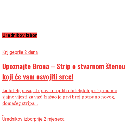
Urednikov izbor
Knjige
prije 2 dana
Upoznajte Brona – Strip o stvarnom štencu
koji će vam osvojiti srce!
Ljubitelji pasa, stripova i toplih obiteljskih priča, imamo
sjajne vijesti za vas! Izašao je prvi broj potpuno novog,
domaćeg stripa...
Urednikov izbor
prije 2 mjeseca