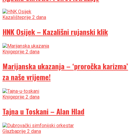
Kazalište
prije 2 dana
HNK Osijek – Kazališni rujanski klik
Knjige
prije 2 dana
Marijanska ukazanja – ‘proročka karizma’
za naše vrijeme!
Knjige
prije 2 dana
Tajna u Toskani – Alan Hlad
Glazba
prije 2 dana