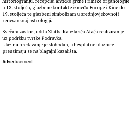
historiografiju, recepciju antičke grčke i rimske organologije
u 18. stoljeću, glazbene kontakte između Europe i Kine do
19. stoljeća te glazbeni simbolizam u srednjovjekovnoj i
renesansnoj astrologiji.
Svečani zastor Judita Zlatka Kauzlarića Atača realiziran je
uz podršku tvrtke Podravka.
Ulaz na predavanje je slobodan, a besplatne ulaznice
preuzimaju se na blagajni kazališta.
Advertisement