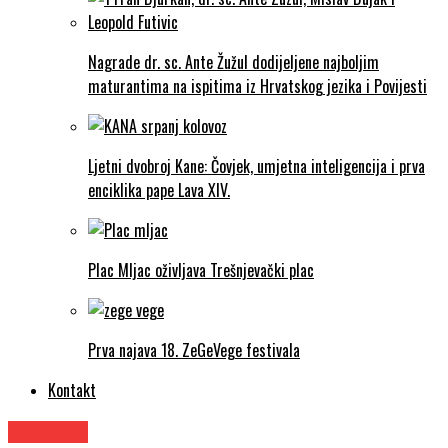
Nagrade dr. sc. Ante Žužul dodijeljene najboljim
maturantima na ispitima iz Hrvatskog jezika i Povijesti
Ljetni dvobroj Kane: Čovjek, umjetna inteligencija i prva
enciklika pape Lava XIV.
Plac Mljac oživljava Trešnjevački plac
Prva najava 18. ZeGeVege festivala
Kontakt
Kazalište