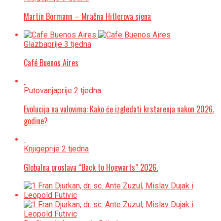
Martin Bormann – Mračna Hitlerova sjena
Glazba
prije 3 tjedna
Café Buenos Aires
Putovanja
prije 2 tjedna
Evolucija na valovima: Kako će izgledati krstarenja nakon 2026.
godine?
Knjige
prije 2 tjedna
Globalna proslava “Back to Hogwarts” 2026.