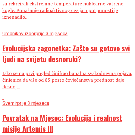
su rekreirali ekstremne temperature nuklearne vatrene
kugle. Ponašanje radioaktivnog cezija u potpunosti je
iznenadilo...
Urednikov izbor
prije 3 mjeseca
Evolucijska zagonetka: Zašto su gotovo svi
ljudi na svijetu desnoruki?
Iako se na prvi pogled čini kao banalna svakodnevna pojava,
činjenica da više od 85 posto čovječanstva prednost daje
desnoj...
Svemir
prije 3 mjeseca
Povratak na Mjesec: Evolucija i realnost
misije Artemis III