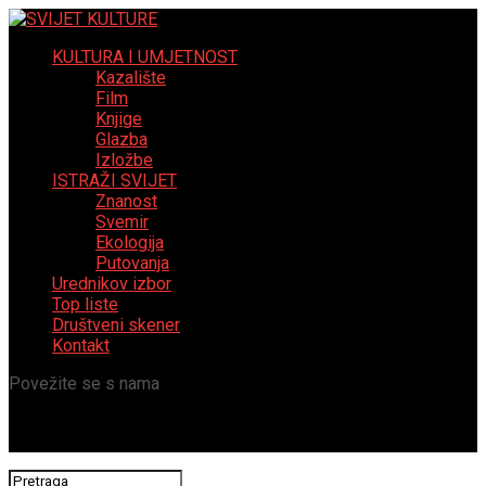
KULTURA I UMJETNOST
Kazalište
Film
Knjige
Glazba
Izložbe
ISTRAŽI SVIJET
Znanost
Svemir
Ekologija
Putovanja
Urednikov izbor
Top liste
Društveni skener
Kontakt
Povežite se s nama