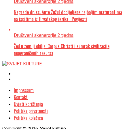
Društveni skener
prije 2 tjedna
Nagrade dr. sc. Ante Žužul dodijeljene najboljim maturantima
na ispitima iz Hrvatskog jezika i Povijesti
Društveni skener
prije 2 tjedna
Žeđ u zemlji obilja: Corpus Christi i sumrak civilizacije
neograničenih resursa
Impressum
Kontakt
Uvjeti korištenja
Politika privatnosti
Politika kolačića
Copyright © 2026. Svijet kulture