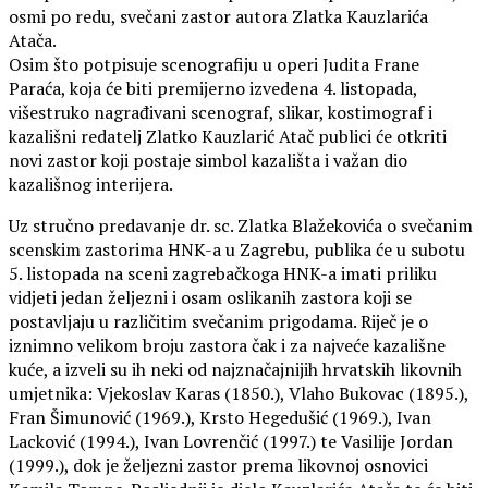
osmi po redu, svečani zastor autora Zlatka Kauzlarića
Atača.
Osim što potpisuje scenografiju u operi Judita Frane
Paraća, koja će biti premijerno izvedena 4. listopada,
višestruko nagrađivani scenograf, slikar, kostimograf i
kazališni redatelj Zlatko Kauzlarić Atač publici će otkriti
novi zastor koji postaje simbol kazališta i važan dio
kazališnog interijera.
Uz stručno predavanje dr. sc. Zlatka Blažekovića o svečanim
scenskim zastorima HNK-a u Zagrebu, publika će u subotu
5. listopada na sceni zagrebačkoga HNK-a imati priliku
vidjeti jedan željezni i osam oslikanih zastora koji se
postavljaju u različitim svečanim prigodama. Riječ je o
iznimno velikom broju zastora čak i za najveće kazališne
kuće, a izveli su ih neki od najznačajnijih hrvatskih likovnih
umjetnika: Vjekoslav Karas (1850.), Vlaho Bukovac (1895.),
Fran Šimunović (1969.), Krsto Hegedušić (1969.), Ivan
Lacković (1994.), Ivan Lovrenčić (1997.) te Vasilije Jordan
(1999.), dok je željezni zastor prema likovnoj osnovici