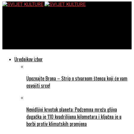
SVIJET KULTURE
Svečani zastori Hrvatskoga narodnog kazališta u Zagrebu –
Predstavljanje novoga svečanog zastora autora Zlatka
Kauzlarića Atača
Urednikov izbor
Upoznajte Brona – Strip o stvarnom štencu koji će vam
osvojiti srce!
Nevidljivi krvotok planeta: Podzemna mreža gljiva
dugačka je 110 kvadrilijuna kilometara i ključna je u
borbi protiv klimatskih promjena