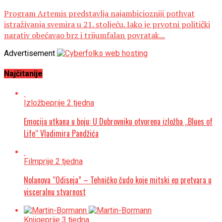
Program Artemis predstavlja najambiciozniji pothvat
istraživanja svemira u 21. stoljeću. Iako je prvotni politički
narativ obećavao brz i trijumfalan povratak...
Advertisement
Najčitanije
Izložbe
prije 2 tjedna
Emocija utkana u boju: U Dubrovniku otvorena izložba „Blues of
Life“ Vladimira Pandžića
Film
prije 2 tjedna
Nolanova “Odiseja” – Tehničko čudo koje mitski ep pretvara u
visceralnu stvarnost
Knjige
prije 3 tjedna