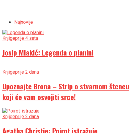
Najnovije
Knjige
prije 4 sata
Josip Mlakić: Legenda o planini
Knjige
prije 2 dana
Upoznajte Brona – Strip o stvarnom štencu
koji će vam osvojiti srce!
Knjige
prije 2 dana
Agatha Christie: Poirot istražuje