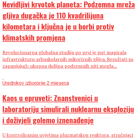
Nevidljivi krvotok planeta: Podzemna mreža
gljiva dugačka je 110 kvadrilijuna
kilometara i ključna je u borbi protiv
klimatskih promjena
Revolucionarna globalna studija po prvi je put mapirala
infrastrukturu arbuskularnih mikoriznih gljiva. Rezultati su
zapanjujući: ukupna duljina podzemnih niti mogla...
Urednikov izbor
prije 2 mjeseca
Kaos u epruveti: Znanstvenici u
laboratoriju simulirali nuklearnu eksploziju
i doživjeli golemo iznenađenje
U kontroliranim uvjetima plazmatskog reaktora, stručnjaci