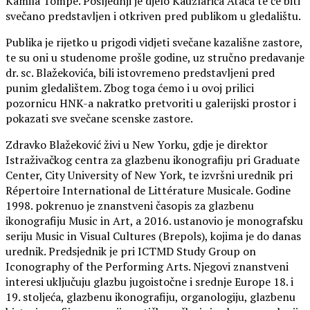
Kamila Tompe. Posljednji je djelo Kauzlarića Atača te će biti
svečano predstavljen i otkriven pred publikom u gledalištu.
Publika je rijetko u prigodi vidjeti svečane kazališne zastore,
te su oni u studenome prošle godine, uz stručno predavanje
dr. sc. Blažekovića, bili istovremeno predstavljeni pred
punim gledalištem. Zbog toga ćemo i u ovoj prilici
pozornicu HNK-a nakratko pretvoriti u galerijski prostor i
pokazati sve svečane scenske zastore.
Zdravko Blažeković živi u New Yorku, gdje je direktor
Istraživačkog centra za glazbenu ikonografiju pri Graduate
Center, City University of New York, te izvršni urednik pri
Répertoire International de Littérature Musicale. Godine
1998. pokrenuo je znanstveni časopis za glazbenu
ikonografiju Music in Art, a 2016. ustanovio je monografsku
seriju Music in Visual Cultures (Brepols), kojima je do danas
urednik. Predsjednik je pri ICTMD Study Group on
Iconography of the Performing Arts. Njegovi znanstveni
interesi uključuju glazbu jugoistočne i srednje Europe 18. i
19. stoljeća, glazbenu ikonografiju, organologiju, glazbenu