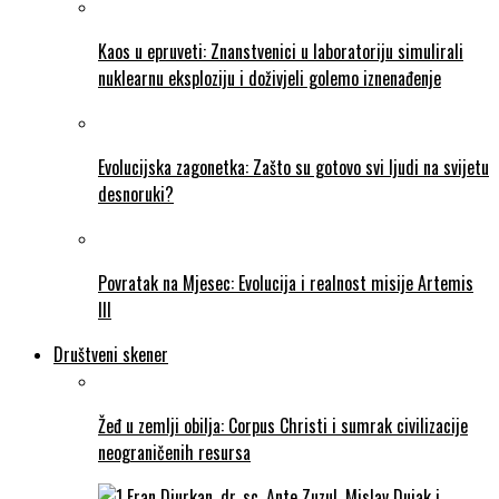
Kaos u epruveti: Znanstvenici u laboratoriju simulirali
nuklearnu eksploziju i doživjeli golemo iznenađenje
Evolucijska zagonetka: Zašto su gotovo svi ljudi na svijetu
desnoruki?
Povratak na Mjesec: Evolucija i realnost misije Artemis
III
Društveni skener
Žeđ u zemlji obilja: Corpus Christi i sumrak civilizacije
neograničenih resursa