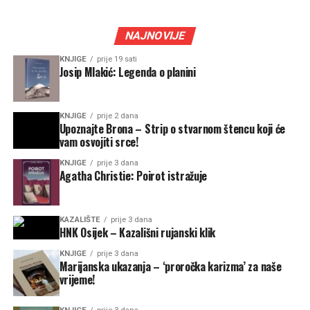
NAJNOVIJE
KNJIGE
prije 19 sati
Josip Mlakić: Legenda o planini
KNJIGE
prije 2 dana
Upoznajte Brona – Strip o stvarnom štencu koji će
vam osvojiti srce!
KNJIGE
prije 3 dana
Agatha Christie: Poirot istražuje
KAZALIŠTE
prije 3 dana
HNK Osijek – Kazališni rujanski klik
KNJIGE
prije 3 dana
Marijanska ukazanja – ‘proročka karizma’ za naše
vrijeme!