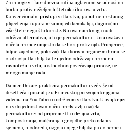
Za mnoge vrtlare dnevna rutina uglavnom se odnosi na
borbu protiv neželjenih štetnika i korova u vrtu.
Konvencionalni pristupi vrtlarstvu, poput neprestanog
plijevljenja i uporabe sumnjivih kemikalija, dugoročno
više štete nego što koriste. No ova nam knjiga nudi
održivu alternativu, a to je permakultura – koja uvažava
načela prirode umjesto da se bori protiv njih. Primjerice,
biljne zajednice, pokrivači tla i korisni organizmi brinu se
o zdravlju tla i biljaka te ujedno održavaju prirodnu
ravnotežu u vrtu, a istodobno povećavaju prinose, uz
mnogo manje rada.
Damien Dekarz prakticira permakulturu već više od
desetljeća i poznat je u Francuskoj po svojim knjigama i
videima na YouTubeu o održivom vrtlarstvu. U ovoj knjizi
na vrlo jednostavan način predstavlja načela
permakulture: od pripreme tla i dizajna vrta,
kompostiranja, malčiranja i gnojidbe preko odabira
sjemena, plodoreda, uzgoja i njege biljaka pa do berbe i