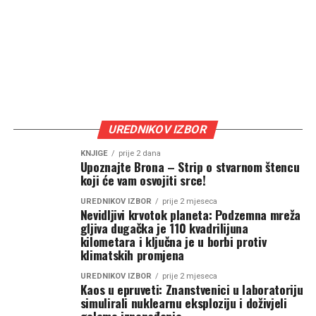
UREDNIKOV IZBOR
KNJIGE
prije 2 dana
Upoznajte Brona – Strip o stvarnom štencu
koji će vam osvojiti srce!
UREDNIKOV IZBOR
prije 2 mjeseca
Nevidljivi krvotok planeta: Podzemna mreža
gljiva dugačka je 110 kvadrilijuna
kilometara i ključna je u borbi protiv
klimatskih promjena
UREDNIKOV IZBOR
prije 2 mjeseca
Kaos u epruveti: Znanstvenici u laboratoriju
simulirali nuklearnu eksploziju i doživjeli
golemo iznenađenje