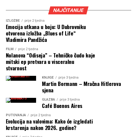
NAJČITANIJE
IZLOŽBE
prije 2 tjedna
Emocija utkana u boju: U Dubrovniku
otvorena izložba „Blues of Life“
Vladimira Pandžića
FILM
prije 2 tjedna
Nolanova “Odiseja” – Tehničko čudo koje
mitski ep pretvara u visceralnu
stvarnost
KNJIGE
prije 3 tjedna
Martin Bormann – Mračna Hitlerova
sjena
GLAZBA
prije 3 tjedna
Café Buenos Aires
PUTOVANJA
prije 2 tjedna
Evolucija na valovima: Kako će izgledati
krstarenja nakon 2026. godine?