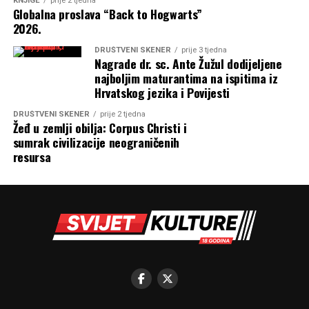
KNJIGE
prije 2 tjedna
Globalna proslava “Back to Hogwarts”
2026.
DRUŠTVENI SKENER
prije 3 tjedna
Nagrade dr. sc. Ante Žužul dodijeljene
najboljim maturantima na ispitima iz
Hrvatskog jezika i Povijesti
DRUŠTVENI SKENER
prije 2 tjedna
Žeđ u zemlji obilja: Corpus Christi i
sumrak civilizacije neograničenih
resursa