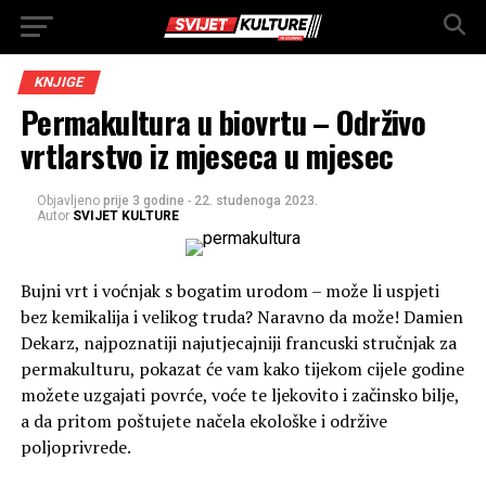
KNJIGE
Permakultura u biovrtu – Održivo
vrtlarstvo iz mjeseca u mjesec
Objavljeno
prije 3 godine
-
22. studenoga 2023.
Autor
SVIJET KULTURE
Bujni vrt i voćnjak s bogatim urodom – može li uspjeti
bez kemikalija i velikog truda? Naravno da može! Damien
Dekarz, najpoznatiji najutjecajniji francuski stručnjak za
permakulturu, pokazat će vam kako tijekom cijele godine
možete uzgajati povrće, voće te ljekovito i začinsko bilje,
a da pritom poštujete načela ekološke i održive
poljoprivrede.