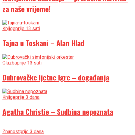
za naše vrijeme!
Knjige
prije 13 sati
Tajna u Toskani – Alan Hlad
Glazba
prije 13 sati
Dubrovačke ljetne igre – događanja
Knjige
prije 3 dana
Agatha Christie – Sudbina nepoznata
Znanost
prije 3 dana