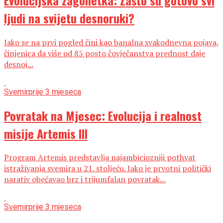
ljudi na svijetu desnoruki?
Iako se na prvi pogled čini kao banalna svakodnevna pojava,
činjenica da više od 85 posto čovječanstva prednost daje
desnoj...
Svemir
prije 3 mjeseca
Povratak na Mjesec: Evolucija i realnost
misije Artemis III
Program Artemis predstavlja najambiciozniji pothvat
istraživanja svemira u 21. stoljeću. Iako je prvotni politički
narativ obećavao brz i trijumfalan povratak...
Svemir
prije 3 mjeseca