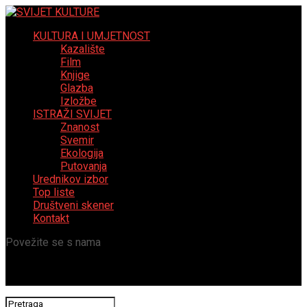
KULTURA I UMJETNOST
Kazalište
Film
Knjige
Glazba
Izložbe
ISTRAŽI SVIJET
Znanost
Svemir
Ekologija
Putovanja
Urednikov izbor
Top liste
Društveni skener
Kontakt
Povežite se s nama