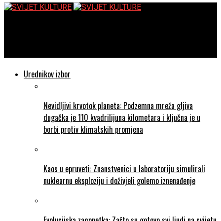
SVIJET KULTURE
Pojedinac i povijest – Građanin Daniel Ivin
Urednikov izbor
Nevidljivi krvotok planeta: Podzemna mreža gljiva
dugačka je 110 kvadrilijuna kilometara i ključna je u
borbi protiv klimatskih promjena
Kaos u epruveti: Znanstvenici u laboratoriju simulirali
nuklearnu eksploziju i doživjeli golemo iznenađenje
Evolucijska zagonetka: Zašto su gotovo svi ljudi na svijetu