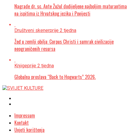
Nagrade dr. sc. Ante Žužul dodijeljene najboljim maturantima
na ispitima iz Hrvatskog jezika i Povijesti
Društveni skener
prije 2 tjedna
Žeđ u zemlji obilja: Corpus Christi i sumrak civilizacije
neograničenih resursa
Knjige
prije 2 tjedna
Globalna proslava “Back to Hogwarts” 2026.
Impressum
Kontakt
Uvjeti korištenja