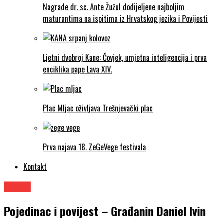
Nagrade dr. sc. Ante Žužul dodijeljene najboljim
maturantima na ispitima iz Hrvatskog jezika i Povijesti
Ljetni dvobroj Kane: Čovjek, umjetna inteligencija i prva
enciklika pape Lava XIV.
Plac Mljac oživljava Trešnjevački plac
Prva najava 18. ZeGeVege festivala
Kontakt
Knjige
Pojedinac i povijest – Građanin Daniel Ivin