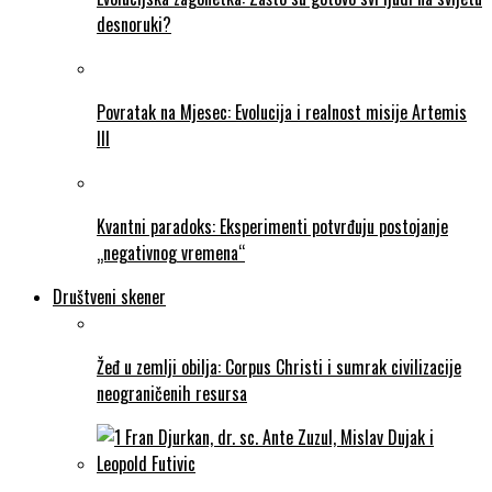
desnoruki?
Povratak na Mjesec: Evolucija i realnost misije Artemis
III
Kvantni paradoks: Eksperimenti potvrđuju postojanje
„negativnog vremena“
Društveni skener
Žeđ u zemlji obilja: Corpus Christi i sumrak civilizacije
neograničenih resursa