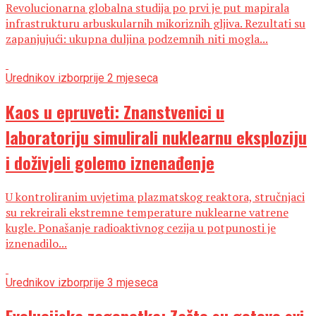
Revolucionarna globalna studija po prvi je put mapirala
infrastrukturu arbuskularnih mikoriznih gljiva. Rezultati su
zapanjujući: ukupna duljina podzemnih niti mogla...
Urednikov izbor
prije 2 mjeseca
Kaos u epruveti: Znanstvenici u
laboratoriju simulirali nuklearnu eksploziju
i doživjeli golemo iznenađenje
U kontroliranim uvjetima plazmatskog reaktora, stručnjaci
su rekreirali ekstremne temperature nuklearne vatrene
kugle. Ponašanje radioaktivnog cezija u potpunosti je
iznenadilo...
Urednikov izbor
prije 3 mjeseca
Evolucijska zagonetka: Zašto su gotovo svi