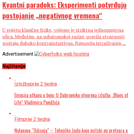
Kvantni paradoks: Eksperimenti potvrđuju
postojanje „negativnog vremena“
U svijetu klasične fizike, vrijeme je striktna jednosmjerna
ulica. Međutim, na subatomskoj razini, pravila stvarnosti
postaju duboko kontraintuitivna. Najnovija istraživanja,...
Advertisement
Najčitanije
Izložbe
prije 2 tjedna
Emocija utkana u boju: U Dubrovniku otvorena izložba „Blues of
Life“ Vladimira Pandžića
Film
prije 2 tjedna
Nolanova “Odiseja” – Tehničko čudo koje mitski ep pretvara u