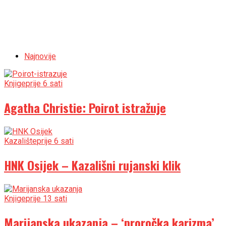
Najnovije
Knjige
prije 6 sati
Agatha Christie: Poirot istražuje
Kazalište
prije 6 sati
HNK Osijek – Kazališni rujanski klik
Knjige
prije 13 sati
Marijanska ukazanja – ‘proročka karizma’