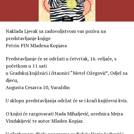
Naklada Ljevak sa zadovoljstvom vas poziva na
predstavljanje knjige
Petrin PIN Mladena Kopjara
Predstavljanje će se održati u četvrtak, 16. veljače, s
početkom u 11 sati
u Gradskoj knjižnici i čitaonici “Metel Ožegović”, Odjel za
djecu,
Augusta Cesarca 10, Varaždin
U sklopu predstavljanja održat će se i kraći književni kviz.
O knjizi će razgovarati Nada Mihaljević, urednica Mejra
Vindakijević te autor Mladen Kopjar.
U glazbenom dijelu programa sudjeluju Vanja Jerković i