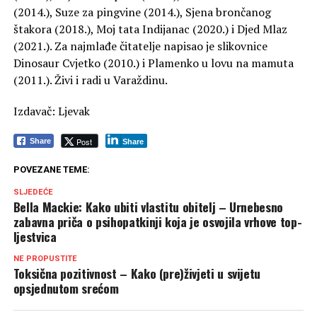
(2014.), Suze za pingvine (2014.), Sjena brončanog
štakora (2018.), Moj tata Indijanac (2020.) i Djed Mlaz
(2021.). Za najmlađe čitatelje napisao je slikovnice
Dinosaur Cvjetko (2010.) i Plamenko u lovu na mamuta
(2011.). Živi i radi u Varaždinu.
Izdavač: Ljevak
Post
Share
Share
POVEZANE TEME:
SLJEDEĆE
Bella Mackie: Kako ubiti vlastitu obitelj – Urnebesno
zabavna priča o psihopatkinji koja je osvojila vrhove top-
ljestvica
NE PROPUSTITE
Toksična pozitivnost – Kako (pre)živjeti u svijetu
opsjednutom srećom