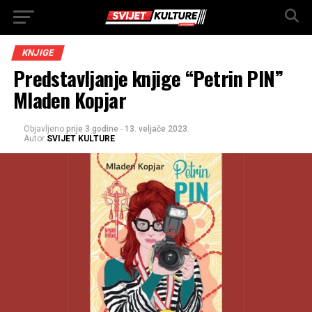
KNJIGE
Predstavljanje knjige “Petrin PIN”
Mladen Kopjar
Objavljeno
prije 3 godine
-
13. veljače 2023.
Autor
SVIJET KULTURE