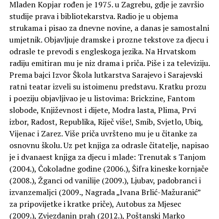
Mladen Kopjar rođen je 1975. u Zagrebu, gdje je završio
studije prava i bibliotekarstva. Radio je u objema
strukama i pisao za dnevne novine, a danas je samostalni
umjetnik. Objavljuje dramske i prozne tekstove za djecu i
odrasle te prevodi s engleskoga jezika. Na Hrvatskom
radiju emitiran mu je niz drama i priča. Piše i za televiziju.
Prema bajci Izvor Škola lutkarstva Sarajevo i Sarajevski
ratni teatar izveli su istoimenu predstavu. Kratku prozu
i poeziju objavljivao je u listovima: Brickzine, Fantom
slobode, Književnost i dijete, Modra lasta, Plima, Prvi
izbor, Radost, Republika, Riječ više!, Smib, Svjetlo, Ubiq,
Vijenac i Zarez. Više priča uvršteno mu je u čitanke za
osnovnu školu. Uz pet knjiga za odrasle čitatelje, napisao
je i dvanaest knjiga za djecu i mlade: Trenutak s Tanjom
(2004.), Čokoladne godine (2006.), Šifra kineske kornjače
(2008.), Žganci od vanilije (2009.), Ljubav, padobranci i
izvanzemaljci (2009., Nagrada „Ivana Brlić-Mažuranić”
za pripovijetke i kratke priče), Autobus za Mjesec
(2009.), Zvjezdanin prah (2012.), Poštanski Marko