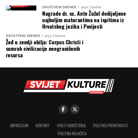
DRUŠTVENI SKENER
prije 2 tjedna
Nagrade dr. sc. Ante Žužul dodijeljene
najboljim maturantima na ispitima iz
Hrvatskog jezika i Povijesti
DRUŠTVENI SKENER
prije 2 tjedna
Žeđ u zemlji obilja: Corpus Christi i
sumrak civilizacije neograničenih
resursa
IMPRESSUM
KONTAKT
UVJETI KORIŠTENJA
POLITIKA PRIVATNOSTI
POLITIKA KOLAČIĆA