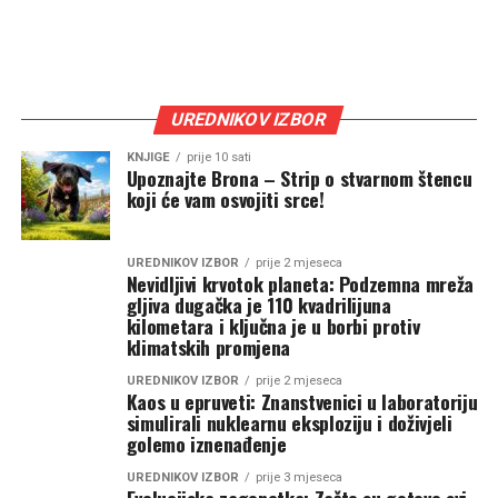
UREDNIKOV IZBOR
KNJIGE
prije 10 sati
Upoznajte Brona – Strip o stvarnom štencu
koji će vam osvojiti srce!
UREDNIKOV IZBOR
prije 2 mjeseca
Nevidljivi krvotok planeta: Podzemna mreža
gljiva dugačka je 110 kvadrilijuna
kilometara i ključna je u borbi protiv
klimatskih promjena
UREDNIKOV IZBOR
prije 2 mjeseca
Kaos u epruveti: Znanstvenici u laboratoriju
simulirali nuklearnu eksploziju i doživjeli
golemo iznenađenje
UREDNIKOV IZBOR
prije 3 mjeseca
Evolucijska zagonetka: Zašto su gotovo svi