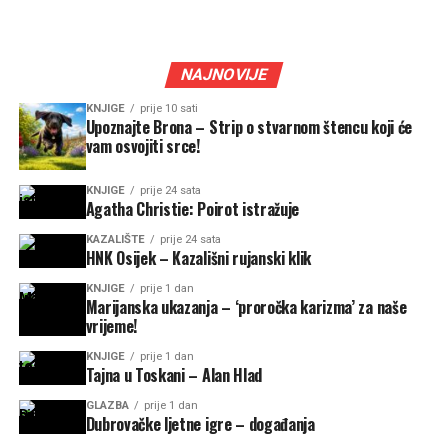
NAJNOVIJE
KNJIGE
prije 10 sati
Upoznajte Brona – Strip o stvarnom štencu koji će
vam osvojiti srce!
KNJIGE
prije 24 sata
Agatha Christie: Poirot istražuje
KAZALIŠTE
prije 24 sata
HNK Osijek – Kazališni rujanski klik
KNJIGE
prije 1 dan
Marijanska ukazanja – ‘proročka karizma’ za naše
vrijeme!
KNJIGE
prije 1 dan
Tajna u Toskani – Alan Hlad
GLAZBA
prije 1 dan
Dubrovačke ljetne igre – događanja