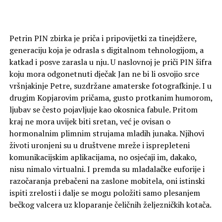
Petrin PIN zbirka je priča i pripovijetki za tinejdžere,
generaciju koja je odrasla s digitalnom tehnologijom, a
katkad i posve zarasla u nju. U naslovnoj je priči PIN šifra
koju mora odgonetnuti dječak Jan ne bi li osvojio srce
vršnjakinje Petre, suzdržane amaterske fotografkinje. I u
drugim Kopjarovim pričama, gusto protkanim humorom,
ljubav se često pojavljuje kao okosnica fabule. Pritom
kraj ne mora uvijek biti sretan, već je ovisan o
hormonalnim plimnim strujama mladih junaka. Njihovi
životi uronjeni su u društvene mreže i isprepleteni
komunikacijskim aplikacijama, no osjećaji im, dakako,
nisu nimalo virtualni. I premda su mladalačke euforije i
razočaranja prebačeni na zaslone mobitela, oni istinski
ispiti zrelosti i dalje se mogu položiti samo plesanjem
bečkog valcera uz kloparanje čeličnih željezničkih kotača.