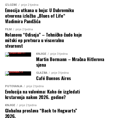
IZLOŽBE
prije 2 tjedna
Emocija utkana u boju: U Dubrovniku
otvorena izložba „Blues of Life“
Vladimira Pandžića
FILM
prije 2 tjedna
Nolanova “Odiseja” – Tehničko čudo koje
mitski ep pretvara u visceralnu
stvarnost
KNJIGE
prije 3 tjedna
Martin Bormann – Mračna Hitlerova
sjena
GLAZBA
prije 3 tjedna
Café Buenos Aires
PUTOVANJA
prije 2 tjedna
Evolucija na valovima: Kako će izgledati
krstarenja nakon 2026. godine?
KNJIGE
prije 2 tjedna
Globalna proslava “Back to Hogwarts”
2026.