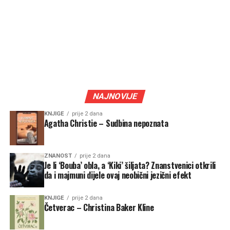
NAJNOVIJE
KNJIGE
prije 2 dana
Agatha Christie – Sudbina nepoznata
ZNANOST
prije 2 dana
Je li ‘Bouba’ obla, a ‘Kiki’ šiljata? Znanstvenici otkrili
da i majmuni dijele ovaj neobični jezični efekt
KNJIGE
prije 2 dana
Četverac – Christina Baker Kline