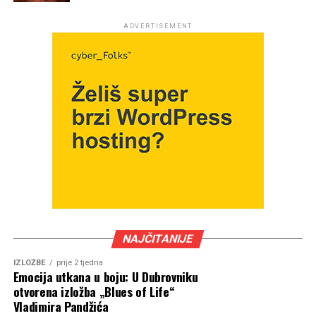
ADVERTISEMENT
NAJČITANIJE
IZLOŽBE
prije 2 tjedna
Emocija utkana u boju: U Dubrovniku
otvorena izložba „Blues of Life“
Vladimira Pandžića