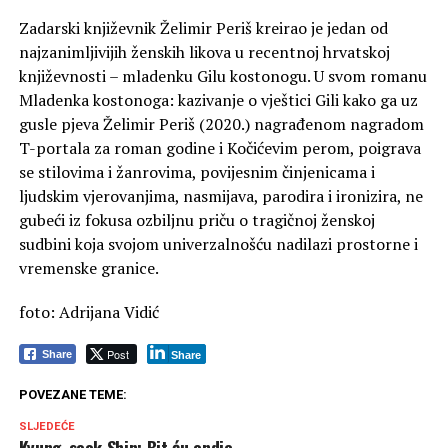
Zadarski književnik Želimir Periš kreirao je jedan od
najzanimljivijih ženskih likova u recentnoj hrvatskoj
književnosti – mladenku Gilu kostonogu. U svom romanu
Mladenka kostonoga: kazivanje o vještici Gili kako ga uz
gusle pjeva Želimir Periš (2020.) nagrađenom nagradom
T-portala za roman godine i Kočićevim perom, poigrava
se stilovima i žanrovima, povijesnim činjenicama i
ljudskim vjerovanjima, nasmijava, parodira i ironizira, ne
gubeći iz fokusa ozbiljnu priču o tragičnoj ženskoj
sudbini koja svojom univerzalnošću nadilazi prostorne i
vremenske granice.
foto: Adrijana Vidić
Post
Share
Share
POVEZANE TEME:
SLJEDEĆE
Kyung-sook Shin: Bit ću ondje