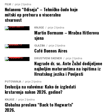
FILM
prije 2 tjedna
Nolanova “Odiseja” – Tehničko čudo koje
mitski ep pretvara u visceralnu
stvarnost
KNJIGE
prije 2 tjedna
Martin Bormann – Mračna Hitlerova
sjena
GLAZBA
prije 2 tjedna
Café Buenos Aires
DRUŠTVENI SKENER
prije 2 tjedna
Nagrade dr. sc. Ante Žužul dodijeljene
najboljim maturantima na ispitima iz
Hrvatskog jezika i Povijesti
PUTOVANJA
prije 2 tjedna
Evolucija na valovima: Kako će izgledati
krstarenja nakon 2026. godine?
KNJIGE
prije 2 tjedna
Globalna proslava “Back to Hogwarts”
2026.