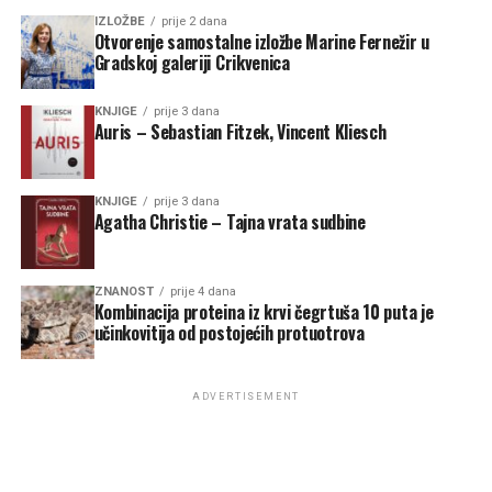
IZLOŽBE
prije 2 dana
Otvorenje samostalne izložbe Marine Fernežir u
Gradskoj galeriji Crikvenica
KNJIGE
prije 3 dana
Auris – Sebastian Fitzek, Vincent Kliesch
KNJIGE
prije 3 dana
Agatha Christie – Tajna vrata sudbine
ZNANOST
prije 4 dana
Kombinacija proteina iz krvi čegrtuša 10 puta je
učinkovitija od postojećih protuotrova
ADVERTISEMENT