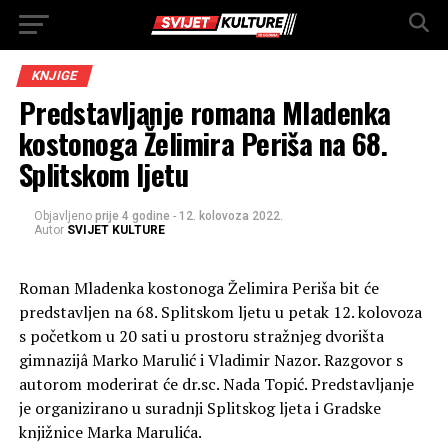
KNJIGE
Predstavljanje romana Mladenka
kostonoga Želimira Periša na 68.
Splitskom ljetu
Objavljeno
prije 4 godine
-
12. kolovoza 2022.
Autor
SVIJET KULTURE
Roman Mladenka kostonoga Želimira Periša bit će
predstavljen na 68. Splitskom ljetu u petak 12. kolovoza
s početkom u 20 sati u prostoru stražnjeg dvorišta
gimnazijâ Marko Marulić i Vladimir Nazor. Razgovor s
autorom moderirat će dr.sc. Nada Topić. Predstavljanje
je organizirano u suradnji Splitskog ljeta i Gradske
knjižnice Marka Marulića.