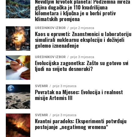
Nevidljivi krvotok planeta: Podzemna mreža
gljiva dugačka je 110 kvadrilijuna
kilometara i ključna je u borbi protiv
klimatskih promjena
UREDNIKOV IZBOR
prije 2 mjeseca
Kaos u epruveti: Znanstvenici u laboratoriju
simulirali nuklearnu eksploziju i doživjeli
golemo iznenađenje
UREDNIKOV IZBOR
prije 3 mjeseca
Evolucijska zagonetka: Zašto su gotovo svi
ljudi na svijetu desnoruki?
SVEMIR
prije 3 mjeseca
Povratak na Mjesec: Evolucija i realnost
misije Artemis III
SVEMIR
prije 3 mjeseca
Kvantni paradoks: Eksperimenti potvrđuju
postojanje „negativnog vremena“