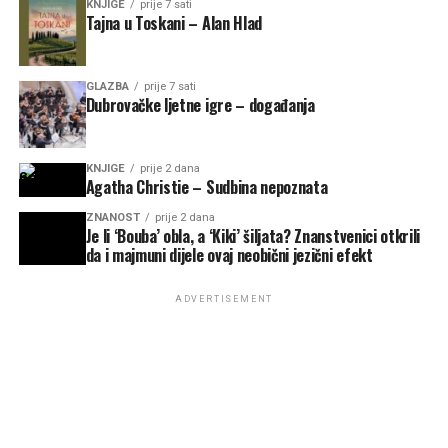
KNJIGE
prije 7 sati
Tajna u Toskani – Alan Hlad
GLAZBA
prije 7 sati
Dubrovačke ljetne igre – događanja
KNJIGE
prije 2 dana
Agatha Christie – Sudbina nepoznata
ZNANOST
prije 2 dana
Je li ‘Bouba’ obla, a ‘Kiki’ šiljata? Znanstvenici otkrili
da i majmuni dijele ovaj neobični jezični efekt
ADVERTISEMENT