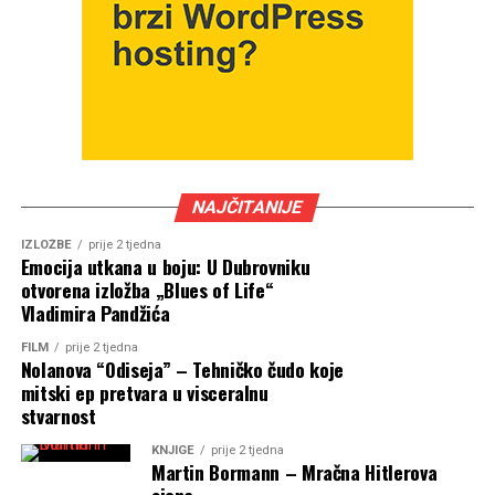
NAJČITANIJE
IZLOŽBE
prije 2 tjedna
Emocija utkana u boju: U Dubrovniku
otvorena izložba „Blues of Life“
Vladimira Pandžića
FILM
prije 2 tjedna
Nolanova “Odiseja” – Tehničko čudo koje
mitski ep pretvara u visceralnu
stvarnost
KNJIGE
prije 2 tjedna
Martin Bormann – Mračna Hitlerova
sjena