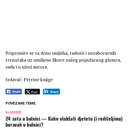
Pripremite se za dozu smijeha, radosti i nezaboravnih
trenutaka uz omiljene likove našeg popularnog glumca,
sada i u ulozi autora.
Izdavač: Petrine knjige
Post
Share
Share
POVEZANE TEME:
SLJEDEĆE
24 sata u bolnici ― Kako olakšati djetetu (i roditeljima)
boravak u bolnici?