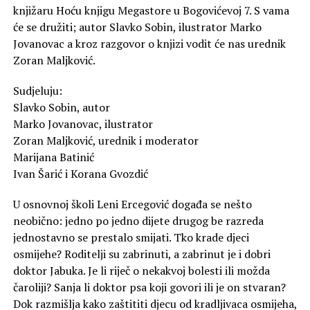
knjižaru Hoću knjigu Megastore u Bogovićevoj 7. S vama
će se družiti; autor Slavko Sobin, ilustrator Marko
Jovanovac a kroz razgovor o knjizi vodit će nas urednik
Zoran Maljković.
Sudjeluju:
Slavko Sobin, autor
Marko Jovanovac, ilustrator
Zoran Maljković, urednik i moderator
Marijana Batinić
Ivan Šarić i Korana Gvozdić
U osnovnoj školi Leni Ercegović događa se nešto
neobično: jedno po jedno dijete drugog be razreda
jednostavno se prestalo smijati. Tko krade djeci
osmijehe? Roditelji su zabrinuti, a zabrinut je i dobri
doktor Jabuka. Je li riječ o nekakvoj bolesti ili možda
čaroliji? Sanja li doktor psa koji govori ili je on stvaran?
Dok razmišlja kako zaštititi djecu od kradljivaca osmijeha,