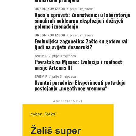
UREDNIKOV IZBOR
prije 2 mjeseca
Kaos u epruveti: Znanstvenici u laboratoriju
simulirali nuklearnu eksploziju i doživjeli
golemo iznenađenje
UREDNIKOV IZBOR
prije 3 mjeseca
Evolucijska zagonetka: Zašto su gotovo svi
ljudi na svijetu desnoruki?
SVEMIR
prije 3 mjeseca
Povratak na Mjesec: Evolucija i realnost
misije Artemis III
SVEMIR
prije 3 mjeseca
Kvantni paradoks: Eksperimenti potvrđuju
postojanje „negativnog vremena“
ADVERTISEMENT