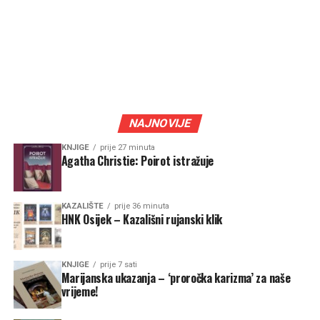
NAJNOVIJE
KNJIGE
prije 27 minuta
Agatha Christie: Poirot istražuje
KAZALIŠTE
prije 36 minuta
HNK Osijek – Kazališni rujanski klik
KNJIGE
prije 7 sati
Marijanska ukazanja – ‘proročka karizma’ za naše
vrijeme!