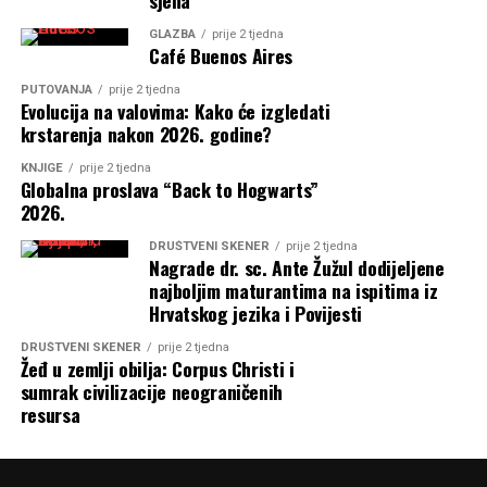
GLAZBA
prije 2 tjedna
Café Buenos Aires
PUTOVANJA
prije 2 tjedna
Evolucija na valovima: Kako će izgledati
krstarenja nakon 2026. godine?
KNJIGE
prije 2 tjedna
Globalna proslava “Back to Hogwarts”
2026.
DRUŠTVENI SKENER
prije 2 tjedna
Nagrade dr. sc. Ante Žužul dodijeljene
najboljim maturantima na ispitima iz
Hrvatskog jezika i Povijesti
DRUŠTVENI SKENER
prije 2 tjedna
Žeđ u zemlji obilja: Corpus Christi i
sumrak civilizacije neograničenih
resursa