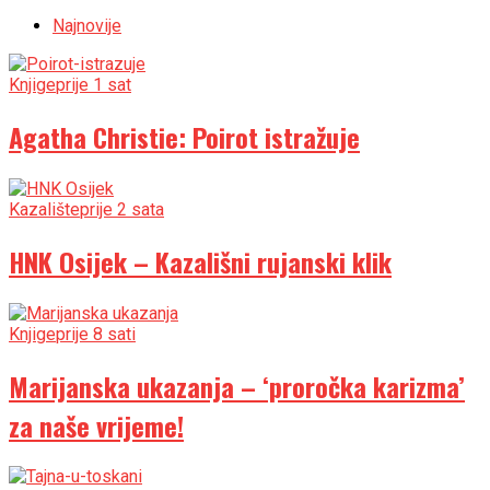
Najnovije
Knjige
prije 1 sat
Agatha Christie: Poirot istražuje
Kazalište
prije 2 sata
HNK Osijek – Kazališni rujanski klik
Knjige
prije 8 sati
Marijanska ukazanja – ‘proročka karizma’
za naše vrijeme!