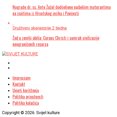
Nagrade dr. sc. Ante Žužul dodijeljene najboljim maturantima
na ispitima iz Hrvatskog jezika i Povijesti
Društveni skener
prije 2 tjedna
Žeđ u zemlji obilja: Corpus Christi i sumrak civilizacije
neograničenih resursa
Impressum
Kontakt
Uvjeti korištenja
Politika privatnosti
Politika kolačića
Copyright © 2026. Svijet kulture