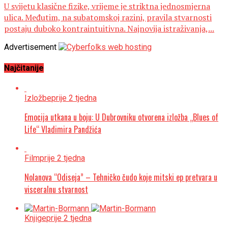
U svijetu klasične fizike, vrijeme je striktna jednosmjerna
ulica. Međutim, na subatomskoj razini, pravila stvarnosti
postaju duboko kontraintuitivna. Najnovija istraživanja,...
Advertisement
Najčitanije
Izložbe
prije 2 tjedna
Emocija utkana u boju: U Dubrovniku otvorena izložba „Blues of
Life“ Vladimira Pandžića
Film
prije 2 tjedna
Nolanova “Odiseja” – Tehničko čudo koje mitski ep pretvara u
visceralnu stvarnost
Knjige
prije 2 tjedna