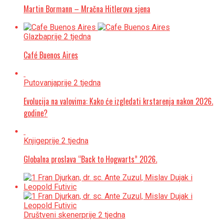
Martin Bormann – Mračna Hitlerova sjena
Glazba
prije 2 tjedna
Café Buenos Aires
Putovanja
prije 2 tjedna
Evolucija na valovima: Kako će izgledati krstarenja nakon 2026.
godine?
Knjige
prije 2 tjedna
Globalna proslava “Back to Hogwarts” 2026.
Društveni skener
prije 2 tjedna