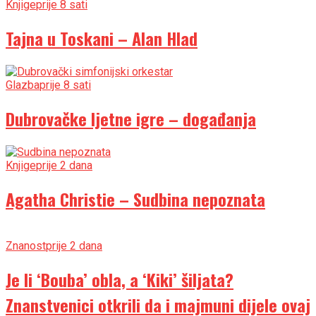
Knjige
prije 8 sati
Tajna u Toskani – Alan Hlad
Glazba
prije 8 sati
Dubrovačke ljetne igre – događanja
Knjige
prije 2 dana
Agatha Christie – Sudbina nepoznata
Znanost
prije 2 dana
Je li ‘Bouba’ obla, a ‘Kiki’ šiljata?
Znanstvenici otkrili da i majmuni dijele ovaj