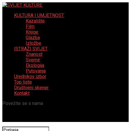
KULTURA I UMJETNOST
Kazalište
Film
Knjige
Glazba
Izložbe
ISTRAŽI SVIJET
Znanost
Svemir
Ekologija
Putovanja
Urednikov izbor
Top liste
Društveni skener
Kontakt
Povežite se s nama