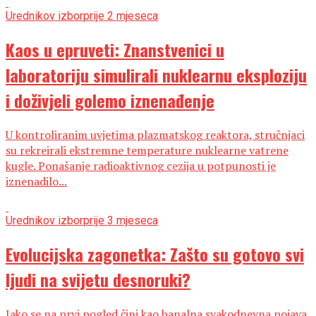
Urednikov izbor
prije 2 mjeseca
Kaos u epruveti: Znanstvenici u
laboratoriju simulirali nuklearnu eksploziju
i doživjeli golemo iznenađenje
U kontroliranim uvjetima plazmatskog reaktora, stručnjaci
su rekreirali ekstremne temperature nuklearne vatrene
kugle. Ponašanje radioaktivnog cezija u potpunosti je
iznenadilo...
Urednikov izbor
prije 3 mjeseca
Evolucijska zagonetka: Zašto su gotovo svi
ljudi na svijetu desnoruki?
Iako se na prvi pogled čini kao banalna svakodnevna pojava,