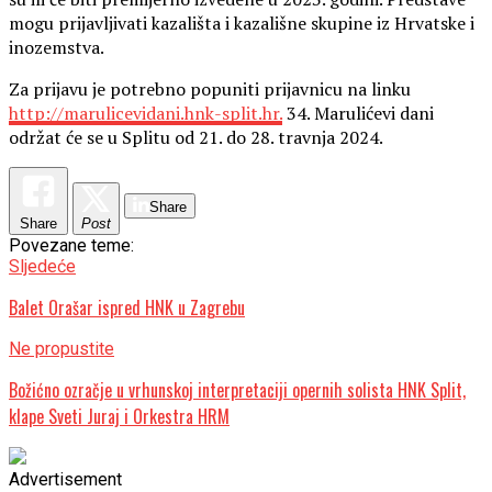
mogu prijavljivati kazališta i kazališne skupine iz Hrvatske i
inozemstva.
Za prijavu je potrebno popuniti prijavnicu na linku
http://marulicevidani.hnk-split.hr.
34. Marulićevi dani
održat će se u Splitu od 21. do 28. travnja 2024.
Share
Share
Post
Povezane teme:
Sljedeće
Balet Orašar ispred HNK u Zagrebu
Ne propustite
Božićno ozračje u vrhunskoj interpretaciji opernih solista HNK Split,
klape Sveti Juraj i Orkestra HRM
Advertisement