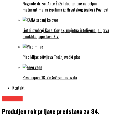
Nagrade dr. sc. Ante Žužul dodijeljene najboljim
maturantima na ispitima iz Hrvatskog jezika i Povijesti
Ljetni dvobroj Kane: Čovjek, umjetna inteligencija i prva
enciklika pape Lava XIV.
Plac Mljac oživljava Trešnjevački plac
Prva najava 18. ZeGeVege festivala
Kontakt
Kazalište
Produljen rok prijave predstava za 34.