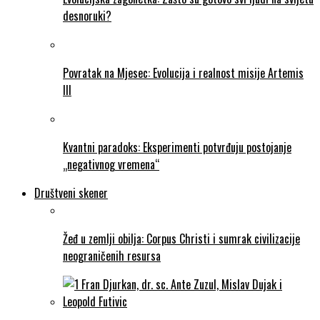
desnoruki?
Povratak na Mjesec: Evolucija i realnost misije Artemis
III
Kvantni paradoks: Eksperimenti potvrđuju postojanje
„negativnog vremena“
Društveni skener
Žeđ u zemlji obilja: Corpus Christi i sumrak civilizacije
neograničenih resursa