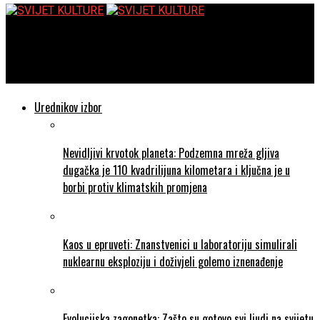
SVIJET KULTURE
Produljen rok prijave predstava za 34. Marulićeve dane
Urednikov izbor
Nevidljivi krvotok planeta: Podzemna mreža gljiva
dugačka je 110 kvadrilijuna kilometara i ključna je u
borbi protiv klimatskih promjena
Kaos u epruveti: Znanstvenici u laboratoriju simulirali
nuklearnu eksploziju i doživjeli golemo iznenađenje
Evolucijska zagonetka: Zašto su gotovo svi ljudi na svijetu