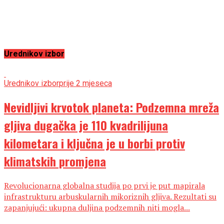
Urednikov izbor
Urednikov izbor
prije 2 mjeseca
Nevidljivi krvotok planeta: Podzemna mreža
gljiva dugačka je 110 kvadrilijuna
kilometara i ključna je u borbi protiv
klimatskih promjena
Revolucionarna globalna studija po prvi je put mapirala
infrastrukturu arbuskularnih mikoriznih gljiva. Rezultati su
zapanjujući: ukupna duljina podzemnih niti mogla...