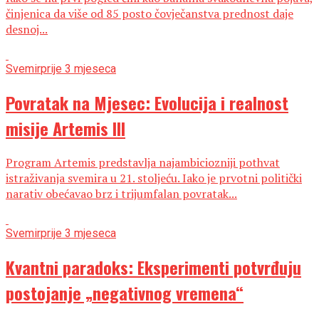
činjenica da više od 85 posto čovječanstva prednost daje
desnoj...
Svemir
prije 3 mjeseca
Povratak na Mjesec: Evolucija i realnost
misije Artemis III
Program Artemis predstavlja najambiciozniji pothvat
istraživanja svemira u 21. stoljeću. Iako je prvotni politički
narativ obećavao brz i trijumfalan povratak...
Svemir
prije 3 mjeseca
Kvantni paradoks: Eksperimenti potvrđuju
postojanje „negativnog vremena“