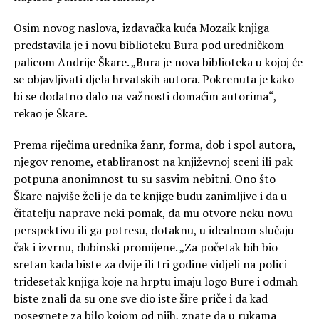
Osim novog naslova, izdavačka kuća Mozaik knjiga
predstavila je i novu biblioteku Bura pod uredničkom
palicom Andrije Škare. „Bura je nova biblioteka u kojoj će
se objavljivati djela hrvatskih autora. Pokrenuta je kako
bi se dodatno dalo na važnosti domaćim autorima“,
rekao je Škare.
Prema riječima urednika žanr, forma, dob i spol autora,
njegov renome, etabliranost na književnoj sceni ili pak
potpuna anonimnost tu su sasvim nebitni. Ono što
Škare najviše želi je da te knjige budu zanimljive i da u
čitatelju naprave neki pomak, da mu otvore neku novu
perspektivu ili ga potresu, dotaknu, u idealnom slučaju
čak i izvrnu, dubinski promijene. „Za početak bih bio
sretan kada biste za dvije ili tri godine vidjeli na polici
tridesetak knjiga koje na hrptu imaju logo Bure i odmah
biste znali da su one sve dio iste šire priče i da kad
posegnete za bilo kojom od njih, znate da u rukama