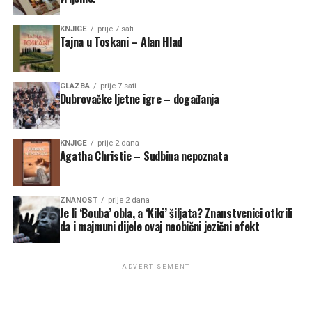
KNJIGE
prije 7 sati
Tajna u Toskani – Alan Hlad
GLAZBA
prije 7 sati
Dubrovačke ljetne igre – događanja
KNJIGE
prije 2 dana
Agatha Christie – Sudbina nepoznata
ZNANOST
prije 2 dana
Je li ‘Bouba’ obla, a ‘Kiki’ šiljata? Znanstvenici otkrili
da i majmuni dijele ovaj neobični jezični efekt
ADVERTISEMENT