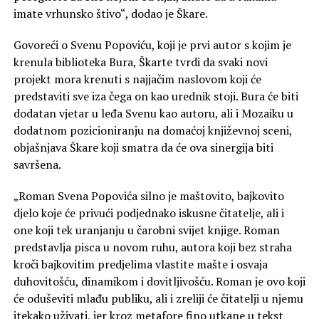
imate vrhunsko štivo“, dodao je Škare.
Govoreći o Svenu Popoviću, koji je prvi autor s kojim je
krenula biblioteka Bura, Škarte tvrdi da svaki novi
projekt mora krenuti s najjačim naslovom koji će
predstaviti sve iza čega on kao urednik stoji. Bura će biti
dodatan vjetar u leđa Svenu kao autoru, ali i Mozaiku u
dodatnom pozicioniranju na domaćoj književnoj sceni,
objašnjava Škare koji smatra da će ova sinergija biti
savršena.
„Roman Svena Popovića silno je maštovito, bajkovito
djelo koje će privući podjednako iskusne čitatelje, ali i
one koji tek uranjanju u čarobni svijet knjige. Roman
predstavlja pisca u novom ruhu, autora koji bez straha
kroči bajkovitim predjelima vlastite mašte i osvaja
duhovitošću, dinamikom i dovitljivošću. Roman je ovo koji
će oduševiti mlađu publiku, ali i zreliji će čitatelji u njemu
itekako uživati, jer kroz metafore fino utkane u tekst