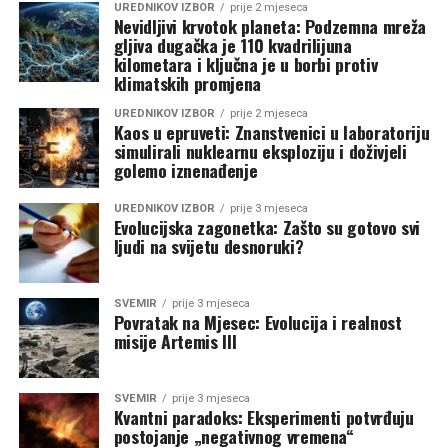
UREDNIKOV IZBOR
prije 2 mjeseca
Nevidljivi krvotok planeta: Podzemna mreža
gljiva dugačka je 110 kvadrilijuna
kilometara i ključna je u borbi protiv
klimatskih promjena
UREDNIKOV IZBOR
prije 2 mjeseca
Kaos u epruveti: Znanstvenici u laboratoriju
simulirali nuklearnu eksploziju i doživjeli
golemo iznenađenje
UREDNIKOV IZBOR
prije 3 mjeseca
Evolucijska zagonetka: Zašto su gotovo svi
ljudi na svijetu desnoruki?
SVEMIR
prije 3 mjeseca
Povratak na Mjesec: Evolucija i realnost
misije Artemis III
SVEMIR
prije 3 mjeseca
Kvantni paradoks: Eksperimenti potvrđuju
postojanje „negativnog vremena“