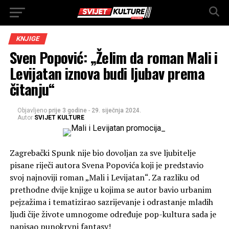
KNJIGE
Sven Popović: „Želim da roman Mali i
Levijatan iznova budi ljubav prema
čitanju“
Objavljeno
prije 3 godine
-
29. siječnja 2024.
Autor
SVIJET KULTURE
Zagrebački Spunk nije bio dovoljan za sve ljubitelje
pisane riječi autora Svena Popovića koji je predstavio
svoj najnoviji roman „Mali i Levijatan“. Za razliku od
prethodne dvije knjige u kojima se autor bavio urbanim
pejzažima i tematizirao sazrijevanje i odrastanje mladih
ljudi čije živote umnogome određuje pop-kultura sada je
napisao punokrvni fantasy!