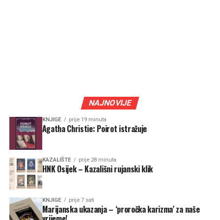
NAJNOVIJE
KNJIGE
prije 19 minuta
Agatha Christie: Poirot istražuje
KAZALIŠTE
prije 28 minuta
HNK Osijek – Kazališni rujanski klik
KNJIGE
prije 7 sati
Marijanska ukazanja – ‘proročka karizma’ za naše
vrijeme!