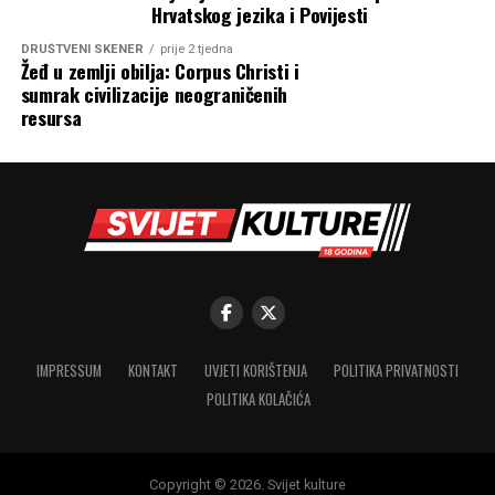
Hrvatskog jezika i Povijesti
DRUŠTVENI SKENER
prije 2 tjedna
Žeđ u zemlji obilja: Corpus Christi i
sumrak civilizacije neograničenih
resursa
IMPRESSUM
KONTAKT
UVJETI KORIŠTENJA
POLITIKA PRIVATNOSTI
POLITIKA KOLAČIĆA
Copyright © 2026. Svijet kulture