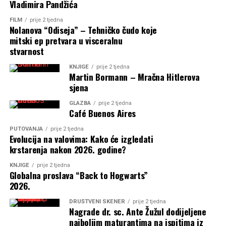
Vladimira Pandžića
FILM
prije 2 tjedna
Nolanova “Odiseja” – Tehničko čudo koje
mitski ep pretvara u visceralnu
stvarnost
KNJIGE
prije 2 tjedna
Martin Bormann – Mračna Hitlerova
sjena
GLAZBA
prije 2 tjedna
Café Buenos Aires
PUTOVANJA
prije 2 tjedna
Evolucija na valovima: Kako će izgledati
krstarenja nakon 2026. godine?
KNJIGE
prije 2 tjedna
Globalna proslava “Back to Hogwarts”
2026.
DRUŠTVENI SKENER
prije 2 tjedna
Nagrade dr. sc. Ante Žužul dodijeljene
najboljim maturantima na ispitima iz