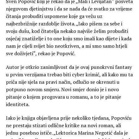
Sven Popović koji je rekao da je „Mali i Levijatan“ posveta
njegovom djetinjstvu i da se nada da će svatko za vrijeme
čitanja probuditi uspomene koje ga vežu uz
najbezbrižnije razdoblje života. „Iako pišem za sebe i
svoju dušu, kod čitatelja nekako najviše želim probuditi
osjećaj znatiželje i to one koju smo imali kao dijete i kada
nam je cijeli svijet bio neotkriven, a mi smo samo htjeli
sve doživjeti“, rekao je Popović.
Autor je otkrio zanimljivost da je ovaj punokrvni fantasy
u prvim verzijama trebao biti cyber krimić, ali kako mu ta
priča nije sjela na pravi način, odlučio se okrenuti u
potpuno novom smjeru. Novi smjer donio je i novo
pitanje o kojem progovara u romanu, a to je pitanje
identiteta.
Iako je knjiga objavljena prije nekoliko tjedana, Popoviću
ne prestaju stizati odlične kritike na novi roman, ali
jednu posebno ističe. „Lektorica Marina Negotić dala je