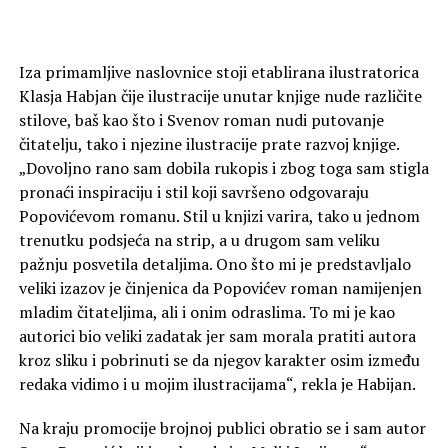
Iza primamljive naslovnice stoji etablirana ilustratorica
Klasja Habjan čije ilustracije unutar knjige nude različite
stilove, baš kao što i Svenov roman nudi putovanje
čitatelju, tako i njezine ilustracije prate razvoj knjige.
„Dovoljno rano sam dobila rukopis i zbog toga sam stigla
pronaći inspiraciju i stil koji savršeno odgovaraju
Popovićevom romanu. Stil u knjizi varira, tako u jednom
trenutku podsjeća na strip, a u drugom sam veliku
pažnju posvetila detaljima. Ono što mi je predstavljalo
veliki izazov je činjenica da Popovićev roman namijenjen
mladim čitateljima, ali i onim odraslima. To mi je kao
autorici bio veliki zadatak jer sam morala pratiti autora
kroz sliku i pobrinuti se da njegov karakter osim između
redaka vidimo i u mojim ilustracijama“, rekla je Habijan.
Na kraju promocije brojnoj publici obratio se i sam autor