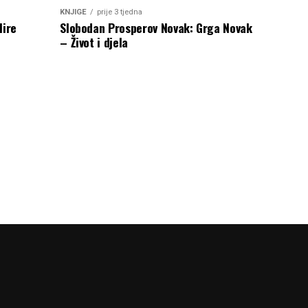
KNJIGE
prije 3 tjedna
Mire
Slobodan Prosperov Novak: Grga Novak
– Život i djela