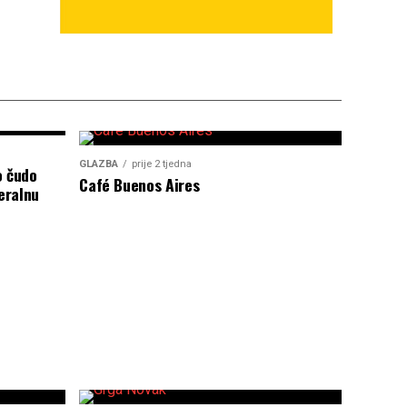
GLAZBA
prije 2 tjedna
o čudo
Café Buenos Aires
eralnu