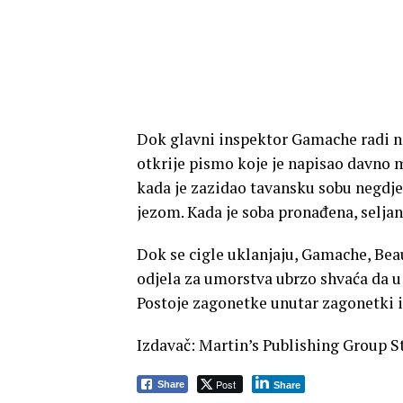
Dok glavni inspektor Gamache radi na
otkrije pismo koje je napisao davno 
kada je zazidao tavansku sobu negdje 
jezom. Kada je soba pronađena, seljani
Dok se cigle uklanjaju, Gamache, Beauv
odjela za umorstva ubrzo shvaća da u t
Postoje zagonetke unutar zagonetki i
Izdavač: Martin’s Publishing Group S
Post
Share
Share