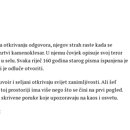
 otkrivanju odgovora, njegov strah raste kada se
mrtvi kamenoklesar. U njemu čovjek opisuje svoj teror
u selu. Svaka riječ 160 godina starog pisma ispunjena je
 je odluče otvoriti.
oir i seljani otkrivaju svijet zanimljivosti. Ali šef
oj prostoriji ima više nego što se čini na prvi pogled.
 skrivene poruke koje upozoravaju na kaos i osvetu.
t