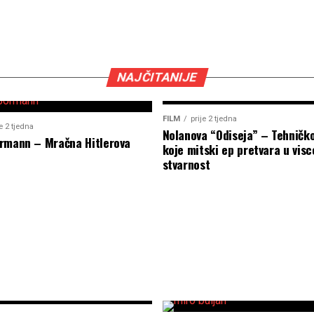
NAJČITANIJE
FILM
prije 2 tjedna
je 2 tjedna
Nolanova “Odiseja” – Tehničk
rmann – Mračna Hitlerova
koje mitski ep pretvara u visc
stvarnost