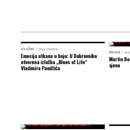
IZLOŽBE
prije 2 tjedna
KNJIGE
pri
Emocija utkana u boju: U Dubrovniku
Martin Bo
otvorena izložba „Blues of Life“
sjena
Vladimira Pandžića