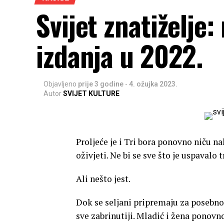
Svijet znatiželje
izdanja u 2022.
Objavljeno
prije 3 godine
-
4. ožujka 2023.
Autor
SVIJET KULTURE
Proljeće je i Tri bora ponovno niču n
oživjeti. Ne bi se sve što je uspavalo
Ali nešto jest.
Dok se seljani pripremaju za posebn
sve zabrinutiji. Mladić i žena ponovno