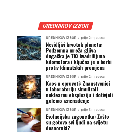
UREDNIKOV IZBOR
UREDNIKOV IZBOR
prije 2 mjeseca
Nevidljivi krvotok planeta:
Podzemna mreža gljiva
dugačka je 110 kvadrilijuna
kilometara i ključna je u borbi
protiv klimatskih promjena
UREDNIKOV IZBOR
prije 2 mjeseca
Kaos u epruveti: Znanstvenici
u laboratoriju simulirali
nuklearnu eksploziju i doživjeli
golemo iznenađenje
UREDNIKOV IZBOR
prije 3 mjeseca
Evolucijska zagonetka: Zašto
su gotovo svi ljudi na svijetu
desnoruki?