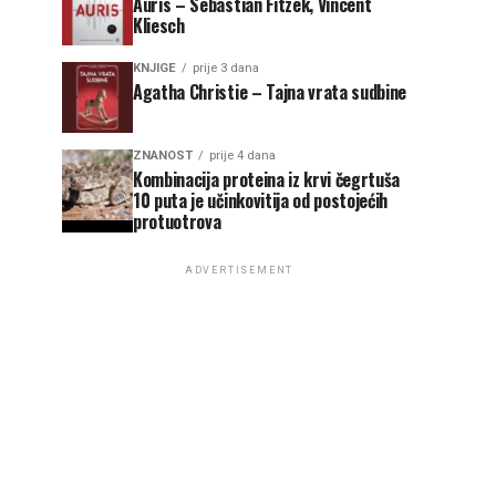
Auris – Sebastian Fitzek, Vincent
Kliesch
KNJIGE
prije 3 dana
Agatha Christie – Tajna vrata sudbine
ZNANOST
prije 4 dana
Kombinacija proteina iz krvi čegrtuša
10 puta je učinkovitija od postojećih
protuotrova
ADVERTISEMENT