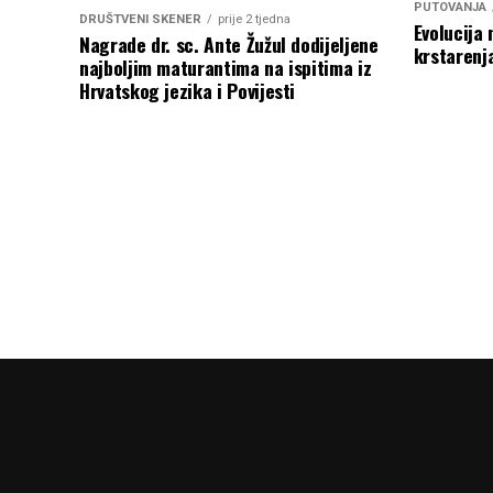
PUTOVANJA
DRUŠTVENI SKENER
prije 2 tjedna
Evolucija 
Nagrade dr. sc. Ante Žužul dodijeljene
krstarenj
najboljim maturantima na ispitima iz
Hrvatskog jezika i Povijesti