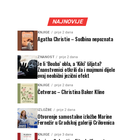
NAJNOVIJE
KNJIGE
prije 2 dana
Agatha Christie – Sudbina nepoznata
ZNANOST
prije 2 dana
Je li ‘Bouba’ obla, a ‘Kiki’ šiljata?
Znanstvenici otkrili da i majmuni dijele
ovaj neobični jezični efekt
KNJIGE
prije 2 dana
Četverac – Christina Baker Kline
IZLOŽBE
prije 2 dana
Otvorenje samostalne izložbe Marine
Fernežir u Gradskoj galeriji Crikvenica
KNJIGE
prije 3 dana