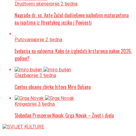
Društveni skener
prije 2 tjedna
Nagrade dr. sc. Ante Žužul dodijeljene najboljim maturantima
na ispitima iz Hrvatskog jezika i Povijesti
Putovanja
prije 2 tjedna
Evolucija na valovima: Kako će izgledati krstarenja nakon 2026.
godine?
Glazba
prije 3 tjedna
Cantus objavio zbirku hitova Mire Buljana
Knjige
prije 3 tjedna
Slobodan Prosperov Novak: Grga Novak – Život i djela