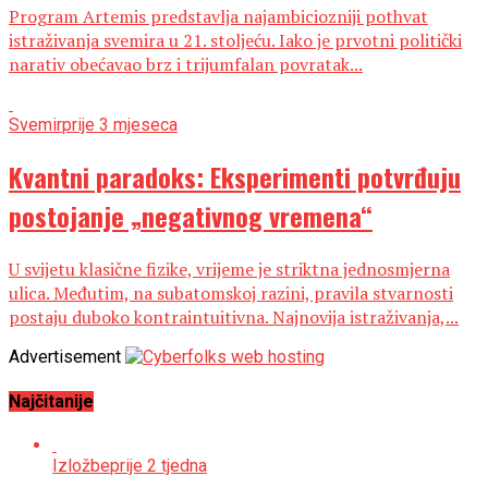
Program Artemis predstavlja najambiciozniji pothvat
istraživanja svemira u 21. stoljeću. Iako je prvotni politički
narativ obećavao brz i trijumfalan povratak...
Svemir
prije 3 mjeseca
Kvantni paradoks: Eksperimenti potvrđuju
postojanje „negativnog vremena“
U svijetu klasične fizike, vrijeme je striktna jednosmjerna
ulica. Međutim, na subatomskoj razini, pravila stvarnosti
postaju duboko kontraintuitivna. Najnovija istraživanja,...
Advertisement
Najčitanije
Izložbe
prije 2 tjedna