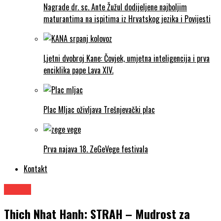
Nagrade dr. sc. Ante Žužul dodijeljene najboljim
maturantima na ispitima iz Hrvatskog jezika i Povijesti
Ljetni dvobroj Kane: Čovjek, umjetna inteligencija i prva
enciklika pape Lava XIV.
Plac Mljac oživljava Trešnjevački plac
Prva najava 18. ZeGeVege festivala
Kontakt
Knjige
Thich Nhat Hanh: STRAH – Mudrost za