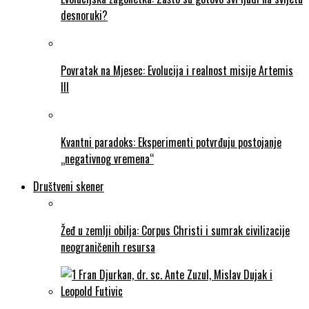
desnoruki?
Povratak na Mjesec: Evolucija i realnost misije Artemis
III
Kvantni paradoks: Eksperimenti potvrđuju postojanje
„negativnog vremena“
Društveni skener
Žeđ u zemlji obilja: Corpus Christi i sumrak civilizacije
neograničenih resursa