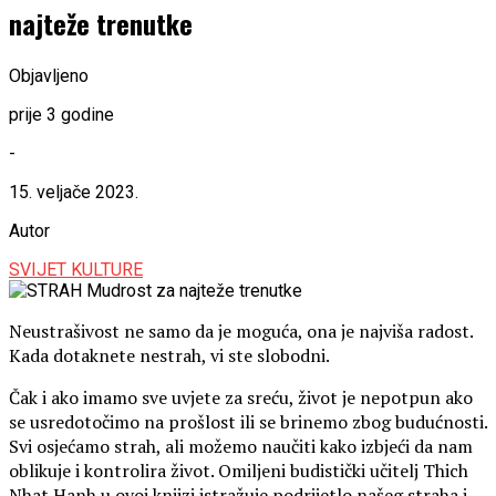
najteže trenutke
Objavljeno
prije 3 godine
-
15. veljače 2023.
Autor
SVIJET KULTURE
Neustrašivost ne samo da je moguća, ona je najviša radost.
Kada dotaknete nestrah, vi ste slobodni.
Čak i ako imamo sve uvjete za sreću, život je nepotpun ako
se usredotočimo na prošlost ili se brinemo zbog budućnosti.
Svi osjećamo strah, ali možemo naučiti kako izbjeći da nam
oblikuje i kontrolira život. Omiljeni budistički učitelj Thich
Nhat Hanh u ovoj knjizi istražuje podrijetlo našeg straha i