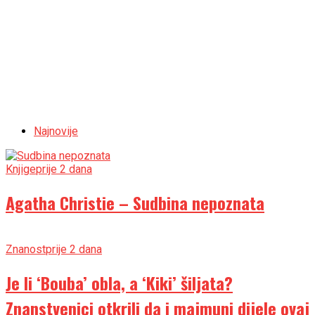
Najnovije
Knjige
prije 2 dana
Agatha Christie – Sudbina nepoznata
Znanost
prije 2 dana
Je li ‘Bouba’ obla, a ‘Kiki’ šiljata?
Znanstvenici otkrili da i majmuni dijele ovaj