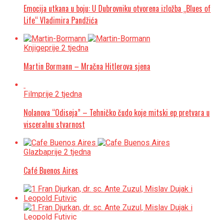
Emocija utkana u boju: U Dubrovniku otvorena izložba „Blues of
Life“ Vladimira Pandžića
Knjige
prije 2 tjedna
Martin Bormann – Mračna Hitlerova sjena
Film
prije 2 tjedna
Nolanova “Odiseja” – Tehničko čudo koje mitski ep pretvara u
visceralnu stvarnost
Glazba
prije 2 tjedna
Café Buenos Aires