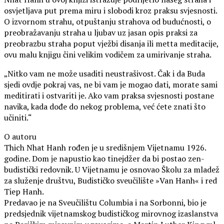
osvjetljava put prema miru i slobodi kroz praksu svjesnosti.
O izvornom strahu, otpuštanju strahova od budućnosti, o
preobražavanju straha u ljubav uz jasan opis praksi za
preobrazbu straha poput vježbi disanja ili metta meditacije,
ovu malu knjigu čini velikim vodičem za umirivanje straha.
„Nitko vam ne može usaditi neustrašivost. Čak i da Buda
sjedi ovdje pokraj vas, ne bi vam je mogao dati, morate sami
meditirati i ostvariti je. Ako vam praksa svjesnosti postane
navika, kada dođe do nekog problema, već ćete znati što
učiniti.“
O autoru
Thich Nhat Hanh rođen je u središnjem Vijetnamu 1926.
godine. Dom je napustio kao tinejdžer da bi postao zen-
budistički redovnik. U Vijetnamu je osnovao Školu za mladež
za služenje društvu, Budističko sveučilište »Van Hanh« i red
Tiep Hanh.
Predavao je na Sveučilištu Columbia i na Sorbonni, bio je
predsjednik vijetnamskog budističkog mirovnog izaslanstva