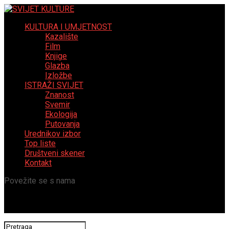
KULTURA I UMJETNOST
Kazalište
Film
Knjige
Glazba
Izložbe
ISTRAŽI SVIJET
Znanost
Svemir
Ekologija
Putovanja
Urednikov izbor
Top liste
Društveni skener
Kontakt
Povežite se s nama