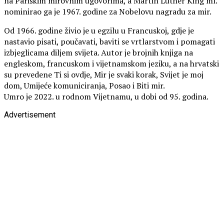
na Pariškim mirovnim ugovorima, a Martin Luther King ml.
nominirao ga je 1967. godine za Nobelovu nagradu za mir.
Od 1966. godine živio je u egzilu u Francuskoj, gdje je
nastavio pisati, poučavati, baviti se vrtlarstvom i pomagati
izbjeglicama diljem svijeta. Autor je brojnih knjiga na
engleskom, francuskom i vijetnamskom jeziku, a na hrvatski
su prevedene Ti si ovdje, Mir je svaki korak, Svijet je moj
dom, Umijeće komuniciranja, Posao i Biti mir.
Umro je 2022. u rodnom Vijetnamu, u dobi od 95. godina.
Advertisement