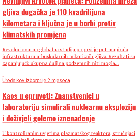
Nevidljivi krvotok planeta: Podzemna mreža
gljiva dugačka je 110 kvadrilijuna
kilometara i ključna je u borbi protiv
klimatskih promjena
Revolucionarna globalna studija po prvi je put mapirala
infrastrukturu arbuskularnih mikoriznih gljiva. Rezultati su
zapanjujući: ukupna duljina podzemnih niti mogla...
Urednikov izbor
prije 2 mjeseca
Kaos u epruveti: Znanstvenici u
laboratoriju simulirali nuklearnu eksploziju
i doživjeli golemo iznenađenje
U kontroliranim uvjetima plazmatskog reaktora, stručnjaci
su rekreirali ekstremne temperature nuklearne vatrene