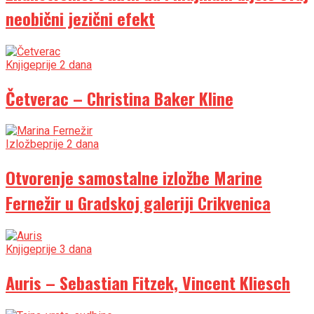
neobični jezični efekt
Knjige
prije 2 dana
Četverac – Christina Baker Kline
Izložbe
prije 2 dana
Otvorenje samostalne izložbe Marine
Fernežir u Gradskoj galeriji Crikvenica
Knjige
prije 3 dana
Auris – Sebastian Fitzek, Vincent Kliesch