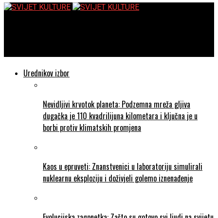
SVIJET KULTURE
Thich Nhat Hanh: STRAH – Mudrost za najteže trenutke
Urednikov izbor
Nevidljivi krvotok planeta: Podzemna mreža gljiva
dugačka je 110 kvadrilijuna kilometara i ključna je u
borbi protiv klimatskih promjena
Kaos u epruveti: Znanstvenici u laboratoriju simulirali
nuklearnu eksploziju i doživjeli golemo iznenađenje
Evolucijska zagonetka: Zašto su gotovo svi ljudi na svijetu