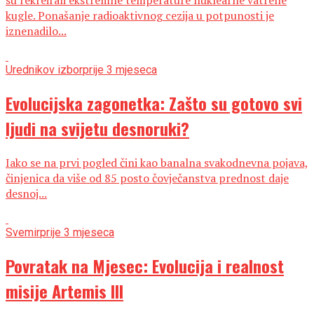
kugle. Ponašanje radioaktivnog cezija u potpunosti je
iznenadilo...
Urednikov izbor
prije 3 mjeseca
Evolucijska zagonetka: Zašto su gotovo svi
ljudi na svijetu desnoruki?
Iako se na prvi pogled čini kao banalna svakodnevna pojava,
činjenica da više od 85 posto čovječanstva prednost daje
desnoj...
Svemir
prije 3 mjeseca
Povratak na Mjesec: Evolucija i realnost
misije Artemis III