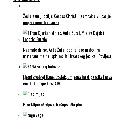
Žeđ u zemlji obilja: Corpus Christi i sumrak civilizacije
neograničenih resursa
Nagrade dr. sc. Ante Žužul dodijeljene najboljim
maturantima na ispitima iz Hrvatskog jezika i Povijesti
Ljetni dvobroj Kane: Čovjek, umjetna inteligencija i prva
enciklika pape Lava XIV.
Plac Mljac oživljava Trešnjevački plac