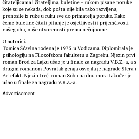
čitateljicama i čitateljima, buletine – rukom pisane poruke
koje su se nekada, dok pošta nije bila tako razvijena,
prenosile iz ruke u ruku sve do primatelja poruke. Kako
ćemo buletine čitati pitanje je osjetljivosti i prijemčivosti
našeg uha, naše otvorenosti prema nečujnome.
O autorici:
Tomica Šćavina rođena je 1975. u Vodicama. Diplomirala je
psihologiju na Filozofskom fakultetu u Zagrebu. Njezin prvi
roman Brod za Lajku ušao je u finale za nagradu V.B.Z.-a, a s
drugim romanom Povratak genija osvojila je nagrade Sfera i
Artefakt. Njezin treći roman Soba na dnu mora također je
ušao u finale za nagradu V.B.Z.-a.
Advertisement