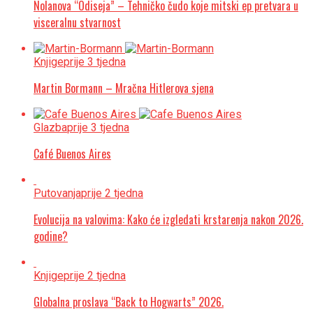
Nolanova “Odiseja” – Tehničko čudo koje mitski ep pretvara u
visceralnu stvarnost
Knjige
prije 3 tjedna
Martin Bormann – Mračna Hitlerova sjena
Glazba
prije 3 tjedna
Café Buenos Aires
Putovanja
prije 2 tjedna
Evolucija na valovima: Kako će izgledati krstarenja nakon 2026.
godine?
Knjige
prije 2 tjedna
Globalna proslava “Back to Hogwarts” 2026.