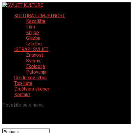
KULTURA I UMJETNOST
Kazalište
Film
Knjige
Glazba
Izložbe
ISTRAŽI SVIJET
Znanost
Svemir
Ekologija
Putovanja
Urednikov izbor
Top liste
Društveni skener
Kontakt
Povežite se s nama