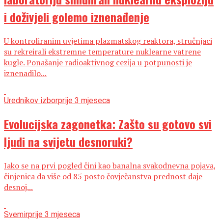
i doživjeli golemo iznenađenje
U kontroliranim uvjetima plazmatskog reaktora, stručnjaci
su rekreirali ekstremne temperature nuklearne vatrene
kugle. Ponašanje radioaktivnog cezija u potpunosti je
iznenadilo...
Urednikov izbor
prije 3 mjeseca
Evolucijska zagonetka: Zašto su gotovo svi
ljudi na svijetu desnoruki?
Iako se na prvi pogled čini kao banalna svakodnevna pojava,
činjenica da više od 85 posto čovječanstva prednost daje
desnoj...
Svemir
prije 3 mjeseca