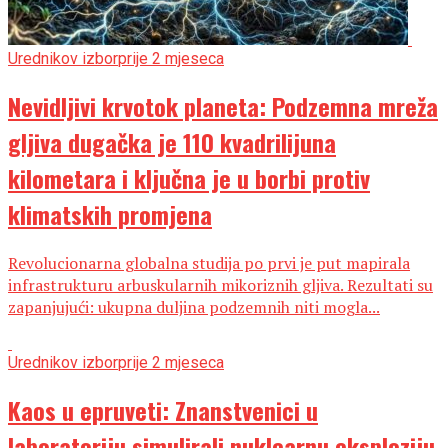
Urednikov izbor
prije 2 mjeseca
Nevidljivi krvotok planeta: Podzemna mreža
gljiva dugačka je 110 kvadrilijuna
kilometara i ključna je u borbi protiv
klimatskih promjena
Revolucionarna globalna studija po prvi je put mapirala
infrastrukturu arbuskularnih mikoriznih gljiva. Rezultati su
zapanjujući: ukupna duljina podzemnih niti mogla...
Urednikov izbor
prije 2 mjeseca
Kaos u epruveti: Znanstvenici u
laboratoriju simulirali nuklearnu eksploziju