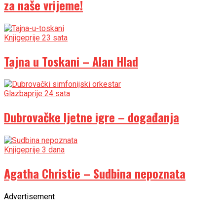
za naše vrijeme!
Knjige
prije 23 sata
Tajna u Toskani – Alan Hlad
Glazba
prije 24 sata
Dubrovačke ljetne igre – događanja
Knjige
prije 3 dana
Agatha Christie – Sudbina nepoznata
Advertisement