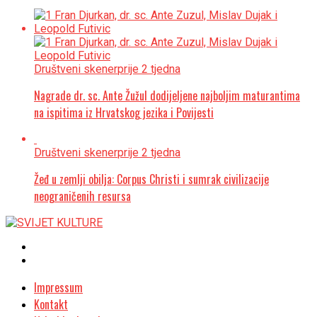
Društveni skener
prije 2 tjedna
Nagrade dr. sc. Ante Žužul dodijeljene najboljim maturantima
na ispitima iz Hrvatskog jezika i Povijesti
Društveni skener
prije 2 tjedna
Žeđ u zemlji obilja: Corpus Christi i sumrak civilizacije
neograničenih resursa
Impressum
Kontakt