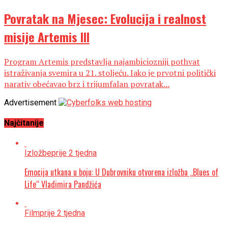
Povratak na Mjesec: Evolucija i realnost
misije Artemis III
Program Artemis predstavlja najambiciozniji pothvat
istraživanja svemira u 21. stoljeću. Iako je prvotni politički
narativ obećavao brz i trijumfalan povratak...
Advertisement
Najčitanije
Izložbe
prije 2 tjedna
Emocija utkana u boju: U Dubrovniku otvorena izložba „Blues of
Life“ Vladimira Pandžića
Film
prije 2 tjedna