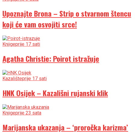
Upoznajte Brona – Strip o stvarnom štencu
koji će vam osvojiti srce!
Knjige
prije 17 sati
Agatha Christie: Poirot istražuje
Kazalište
prije 17 sati
HNK Osijek – Kazališni rujanski klik
Knjige
prije 23 sata
Marijanska ukazanja – ‘proročka karizma’