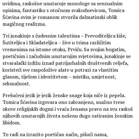
uvidima, raskošne unutarnje monologe sa senzualnim
opisima, fantastiku s otočnom svakodnevicom, Tomica
Šćavina ovim je romanom stvorila dalmatinski oblik
magičnog realizma.
Tri junakinje s čudesnim talentima – Prevoditeljica kiše,
Šutiteljica i Skladateljica – žive u trima različitim
vremenima na istome otoku, Prviću. Sa svojim bogatim,
poetičnim i začudnim unutarnjim svjetovima, junakinje se
stvaralački izdižu iznad patrijarhalnih društvenih reljefa,
koristeći sve raspoložive alate u potrazi za vlastitim
glasom, tijelom i identitetom – mistiku, umjetnost,
seksualnost.
Prešućeni jezik je jezik ženske snage koja niče iz pepela.
Tomica Šćavina izgovara ono zabranjeno, snažno trese
okove religijskih dogmi i vraća ženama pravo na svu raskoš
njihovih unutarnjih života nošenu dugo zatiranim ženskim
libidom.
To radi na izrazito poetičan način, pišući nama,