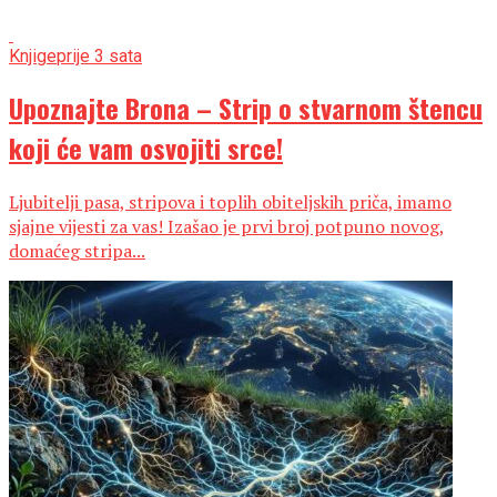
Knjige
prije 3 sata
Upoznajte Brona – Strip o stvarnom štencu
koji će vam osvojiti srce!
Ljubitelji pasa, stripova i toplih obiteljskih priča, imamo
sjajne vijesti za vas! Izašao je prvi broj potpuno novog,
domaćeg stripa...