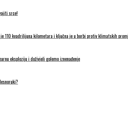
jiti srce!
je 110 kvadrilijuna kilometara i ključna je u borbi protiv klimatskih prom
earnu eksploziju i doživjeli golemo iznenađenje
 desnoruki?