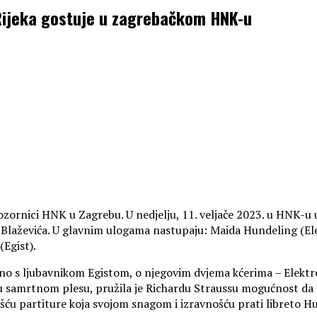
 Rijeka gostuje u zagrebačkom HNK-u
zornici HNK u Zagrebu. U nedjelju, 11. veljače 2023. u HNK-u 
a Blaževića. U glavnim ulogama nastupaju: Maida Hundeling (E
(Egist).
no s ljubavnikom Egistom, o njegovim dvjema kćerima – Elekt
nu samrtnom plesu, pružila je Richardu Straussu mogućnost da s
ću partiture koja svojom snagom i izravnošću prati libreto 