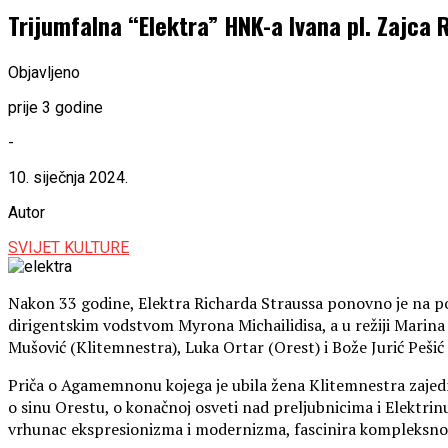
Trijumfalna “Elektra” HNK-a Ivana pl. Zajca
Objavljeno
prije 3 godine
-
10. siječnja 2024.
Autor
SVIJET KULTURE
Nakon 33 godine, Elektra Richarda Straussa ponovno je na po
dirigentskim vodstvom Myrona Michailidisa, a u režiji Marin
Mušović (Klitemnestra), Luka Ortar (Orest) i Bože Jurić Pešić 
Priča o Agamemnonu kojega je ubila žena Klitemnestra zajed
o sinu Orestu, o konačnoj osveti nad preljubnicima i Elektri
vrhunac ekspresionizma i modernizma, fascinira kompleksnoš