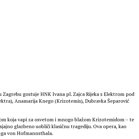
u Zagrebu gostuje HNK Ivana pl. Zajca Rijeka s Elektrom pod
lektra), Anamarija Knego (Krizotemis), Dubravka Šeparović
rom koja vapi za osvetom i mnogo blažom Krizotemidom – te
jajno glazbeno uobliči klasičnu tragediju. Ova opera, kao
Huga von Hofmannsthala.