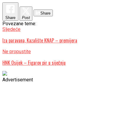
Share
Share
Post
Povezane teme:
Sljedeće
Iza paravana, Kazalište KNAP – premijera
Ne propustite
HNK Osijek – Figarov pir u siječnju
Advertisement