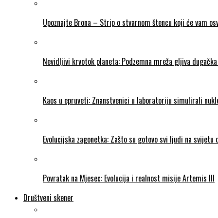
Upoznajte Brona – Strip o stvarnom štencu koji će vam osvo
Nevidljivi krvotok planeta: Podzemna mreža gljiva dugačka 
Kaos u epruveti: Znanstvenici u laboratoriju simulirali nukl
Evolucijska zagonetka: Zašto su gotovo svi ljudi na svijetu
Povratak na Mjesec: Evolucija i realnost misije Artemis III
Društveni skener