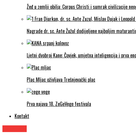
Žeđ u zemlji obilja: Corpus Christi i sumrak civilizacije ne
Nagrade dr. sc. Ante Žužul dodijeljene najboljim maturantim
Ljetni dvobroj Kane: Čovjek, umjetna inteligencija i prva enc
Plac Mljac oživljava Trešnjevački plac
Prva najava 18. ZeGeVege festivala
Kontakt
Kazalište