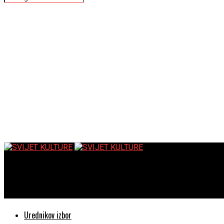
SVIJET KULTURE
Trijumfalna “Elektra” HNK-a Ivana pl. Zajca Rijeka gostuje u z
Urednikov izbor