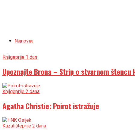
Najnovije
Knjige
prije 1 dan
Upoznajte Brona – Strip o stvarnom štencu ko
Knjige
prije 2 dana
Agatha Christie: Poirot istražuje
Kazalište
prije 2 dana