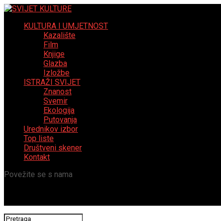
KULTURA I UMJETNOST
Kazalište
Film
Knjige
Glazba
Izložbe
ISTRAŽI SVIJET
Znanost
Svemir
Ekologija
Putovanja
Urednikov izbor
Top liste
Društveni skener
Kontakt
Povežite se s nama