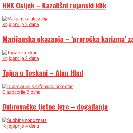
HNK Osijek – Kazališni rujanski klik
Knjige
prije 2 dana
Marijanska ukazanja – ‘proročka karizma’ za
Knjige
prije 2 dana
Tajna u Toskani – Alan Hlad
Glazba
prije 2 dana
Dubrovačke ljetne igre – događanja
Knjige
prije 4 dana