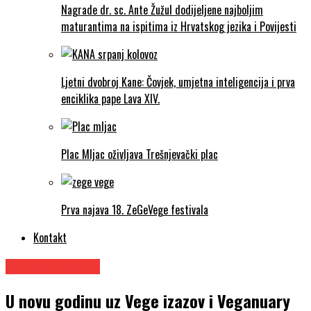
Nagrade dr. sc. Ante Žužul dodijeljene najboljim
maturantima na ispitima iz Hrvatskog jezika i Povijesti
Ljetni dvobroj Kane: Čovjek, umjetna inteligencija i prva
enciklika pape Lava XIV.
Plac Mljac oživljava Trešnjevački plac
Prva najava 18. ZeGeVege festivala
Kontakt
Urednikov izbor
U novu godinu uz Vege izazov i Veganuary