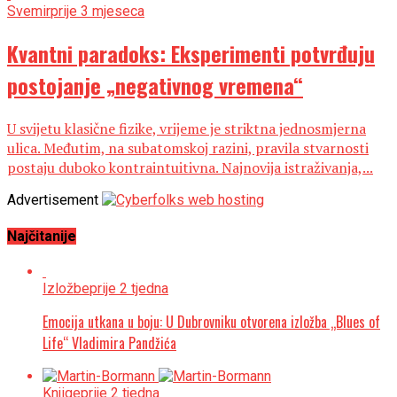
Svemir
prije 3 mjeseca
Kvantni paradoks: Eksperimenti potvrđuju
postojanje „negativnog vremena“
U svijetu klasične fizike, vrijeme je striktna jednosmjerna
ulica. Međutim, na subatomskoj razini, pravila stvarnosti
postaju duboko kontraintuitivna. Najnovija istraživanja,...
Advertisement
Najčitanije
Izložbe
prije 2 tjedna
Emocija utkana u boju: U Dubrovniku otvorena izložba „Blues of
Life“ Vladimira Pandžića
Knjige
prije 2 tjedna