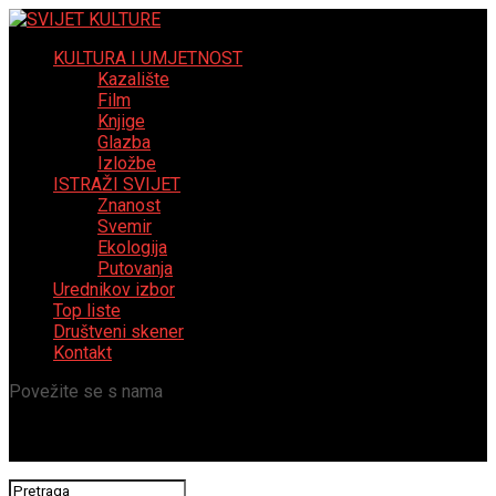
KULTURA I UMJETNOST
Kazalište
Film
Knjige
Glazba
Izložbe
ISTRAŽI SVIJET
Znanost
Svemir
Ekologija
Putovanja
Urednikov izbor
Top liste
Društveni skener
Kontakt
Povežite se s nama