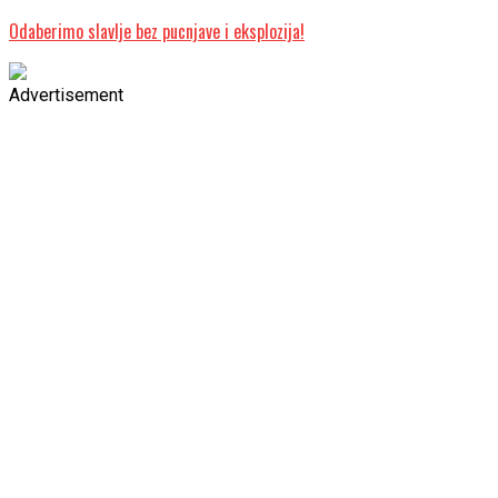
Odaberimo slavlje bez pucnjave i eksplozija!
Advertisement