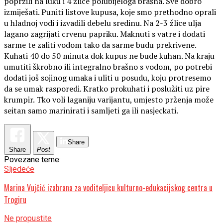
popržili na luku i 4 žlice polubijeloga brašna. Sve dobro
izmiješati. Puniti listove kupusa, koje smo prethodno oprali
u hladnoj vodi i izvadili debelu sredinu. Na 2-3 žlice ulja
lagano zagrijati crvenu papriku. Maknuti s vatre i dodati
sarme te zaliti vodom tako da sarme budu prekrivene.
Kuhati 40 do 50 minuta dok kupus ne bude kuhan. Na kraju
umutiti škrobno ili integralno brašno s vodom, po potrebi
dodati još sojinog umaka i uliti u posudu, koju protresemo
da se umak rasporedi. Kratko prokuhati i poslužiti uz pire
krumpir. Tko voli laganiju varijantu, umjesto prženja može
seitan samo marinirati i samljeti ga ili nasjeckati.
Share
Share
Post
Povezane teme:
Sljedeće
Marina Vujčić izabrana za voditeljicu kulturno-edukacijskog centra u
Trogiru
Ne propustite