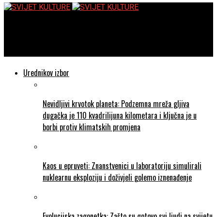
SVIJET KULTURE
U novu godinu uz Vege izazov i Veganuary
Urednikov izbor
Nevidljivi krvotok planeta: Podzemna mreža gljiva
dugačka je 110 kvadrilijuna kilometara i ključna je u
borbi protiv klimatskih promjena
Kaos u epruveti: Znanstvenici u laboratoriju simulirali
nuklearnu eksploziju i doživjeli golemo iznenađenje
Evolucijska zagonetka: Zašto su gotovo svi ljudi na svijetu