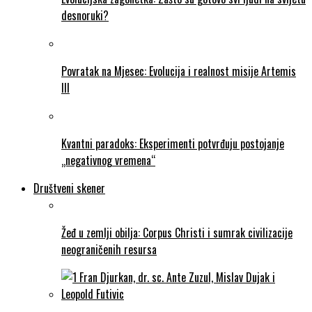
desnoruki?
Povratak na Mjesec: Evolucija i realnost misije Artemis
III
Kvantni paradoks: Eksperimenti potvrđuju postojanje
„negativnog vremena“
Društveni skener
Žeđ u zemlji obilja: Corpus Christi i sumrak civilizacije
neograničenih resursa