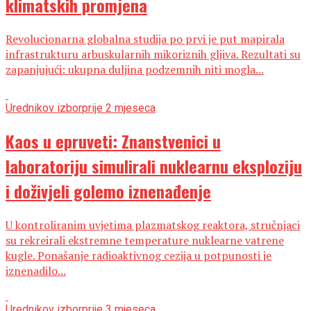
klimatskih promjena
Revolucionarna globalna studija po prvi je put mapirala
infrastrukturu arbuskularnih mikoriznih gljiva. Rezultati su
zapanjujući: ukupna duljina podzemnih niti mogla...
Urednikov izbor
prije 2 mjeseca
Kaos u epruveti: Znanstvenici u
laboratoriju simulirali nuklearnu eksploziju
i doživjeli golemo iznenađenje
U kontroliranim uvjetima plazmatskog reaktora, stručnjaci
su rekreirali ekstremne temperature nuklearne vatrene
kugle. Ponašanje radioaktivnog cezija u potpunosti je
iznenadilo...
Urednikov izbor
prije 3 mjeseca