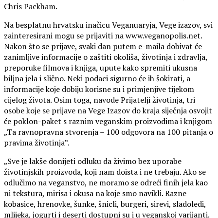
Chris Packham.
Na besplatnu hrvatsku inačicu Veganuaryja, Vege izazov, svi
zainteresirani mogu se prijaviti na www.veganopolis.net.
Nakon što se prijave, svaki dan putem e-maila dobivat će
zanimljive informacije o zaštiti okoliša, životinja i zdravlja,
preporuke filmova i knjiga, upute kako spremiti ukusna
biljna jela i slično. Neki podaci sigurno će ih šokirati, a
informacije koje dobiju korisne su i primjenjive tijekom
cijelog života. Osim toga, navode Prijatelji životinja, tri
osobe koje se prijave na Vege Izazov do kraja siječnja osvojit
će poklon-paket s raznim veganskim proizvodima i knjigom
„Ta ravnopravna stvorenja – 100 odgovora na 100 pitanja o
pravima životinja”.
„Sve je lakše donijeti odluku da živimo bez uporabe
životinjskih proizvoda, koji nam doista i ne trebaju. Ako se
odlučimo na veganstvo, ne moramo se odreći finih jela kao
ni tekstura, mirisa i okusa na koje smo navikli. Razne
kobasice, hrenovke, šunke, šnicli, burgeri, sirevi, sladoledi,
mlijeka, jogurti i deserti dostupni su i u veganskoj varijanti.