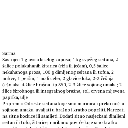
Sarma
Sastojci: 1 glavica kiselog kupusa; 1 kg svježeg seitana, 2
šalice polukuhanih žitarica (riža ili ječam), 0,5 šalice
nekuhanoga prosa, 100 g dimljenog seitana ili tofua, 2
mrkve, 1 peršin, 1 mali celer, 2 glavice luka, 2-3 češnja
češnjaka, 4 žlice brašna tip 850, 2-3 žlice sojinog umaka; 2
žlice škrobnoga ili integralnog brašna, sol, crvena mljevena
paprika, ulje
Priprema: Odreske seitana koje smo marinirali preko noći u
sojinom umaku, uvaljati u brašno i kratko popržiti. Narezati
na sitne kockice ili samljeti. Dodati sitno nasjeckani dimljeni
seitan ili tofu, žitarice, naribano povrće koje smo kratko