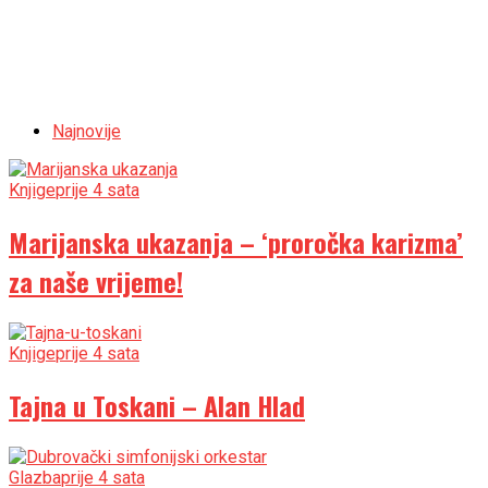
Najnovije
Knjige
prije 4 sata
Marijanska ukazanja – ‘proročka karizma’
za naše vrijeme!
Knjige
prije 4 sata
Tajna u Toskani – Alan Hlad
Glazba
prije 4 sata