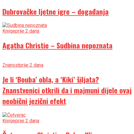
Dubrovačke ljetne igre – događanja
Knjige
prije 2 dana
Agatha Christie – Sudbina nepoznata
Znanost
prije 2 dana
Je li ‘Bouba’ obla, a ‘Kiki’ šiljata?
Znanstvenici otkrili da i majmuni dijele ovaj
neobični jezični efekt
Knjige
prije 2 dana