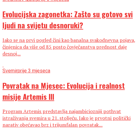
Evolucijska zagonetka: Zašto su gotovo svi
ljudi na svijetu desnoruki?
Iako se na prvi pogled čini kao banalna svakodnevna pojava,
činjenica da više od 85 posto čovječanstva prednost daje
desnoj...
Svemir
prije 3 mjeseca
Povratak na Mjesec: Evolucija i realnost
misije Artemis III
Program Artemis predstavlja najambiciozniji pothvat
istraživanja svemira u 21. stoljeću. Iako je prvotni politički
narativ obećavao brz i trijumfalan povratak...