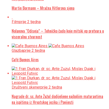
Martin Bormann – Mračna Hitlerova sjena
Film
prije 2 tjedna
Nolanova “Odiseja” – Tehničko čudo koje mitski ep pretvara u
visceralnu stvarnost
Glazba
prije 2 tjedna
Café Buenos Aires
Društveni skener
prije 2 tjedna
Nagrade dr. sc. Ante Žužul dodijeljene najboljim maturantima
na ispitima iz Hrvatskog jezika i Povijesti