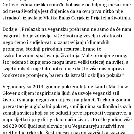
Gotovo jedina razlika između kobasice od biljnog mesa i one
od mesa životinja jest činjenica da za ovu prvu nitko nije
stradao”, izjavila je Vlatka Balaš Cerjak iz Prijatelja životinja.
Dodaje: „Prelazak na vegansku prehranu ne samo da će nam
osigurati bolje zdravlje, više životnog veselja i vitalnosti
nego ćemo i sudjelovati u zaustavljanju klimatskih
promjena, štednji prirodnih resursa i hrane te
svakodnevnom spašavanju životinja. Male promjene onoga
što jedemo i kupujemo mogu imati veliki utjecaj na svijet, a
svijetu nikada nije bilo potrebnije da što više nas napravi
konkretne promjene, barem da istraži i ozbiljno pokuša.”
Veganuary su 2014. godine pokrenuli Jane Land i Matthew
Glover s ciljem inspiriranja ljudi da usvoje veganski stil
života i smanje negativan utjecaj na planet. Tijekom godina
prerastao je u globalni pokret, s milijunima sudionika iz svih
zemalja svijeta koji su se odlučili prvo isprobati veganstvo, a
naposljetku i prigrliti ga kao način života. Prošle godine više
od 629 000 ljudi sudjelovalo je u Veganuaryju srušivši sve
prethodne rekorde. Šest mjeseci nakon završetka izazova,