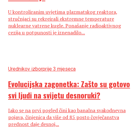
U kontroliranim uvjetima plazmatskog reaktora,
stručnjaci su rekreirali ekstremne temperature
nuklearne vatrene kugle. Ponašanje radioaktivnog
cezija u potpunosti je iznenadilo...
Urednikov izbor
prije 3 mjeseca
Evolucijska zagonetka: Zašto su gotovo
svi ljudi na svijetu desnoruki?
Iako se na prvi pogled čini kao banalna svakodnevna
pojava, činjenica da više od 85 posto čovječanstva
prednost daje desnoj...