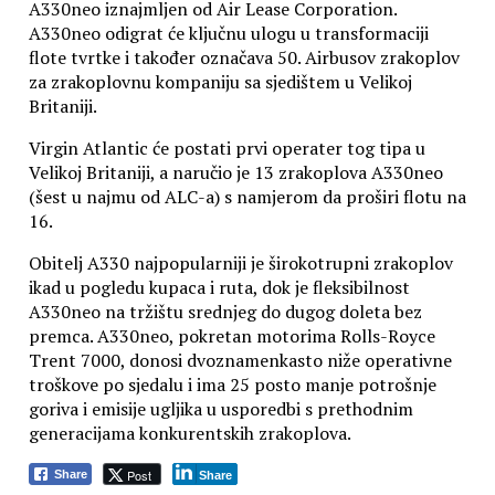
A330neo iznajmljen od Air Lease Corporation.
A330neo odigrat će ključnu ulogu u transformaciji
flote tvrtke i također označava 50. Airbusov zrakoplov
za zrakoplovnu kompaniju sa sjedištem u Velikoj
Britaniji.
Virgin Atlantic će postati prvi operater tog tipa u
Velikoj Britaniji, a naručio je 13 zrakoplova A330neo
(šest u najmu od ALC-a) s namjerom da proširi flotu na
16.
Obitelj A330 najpopularniji je širokotrupni zrakoplov
ikad u pogledu kupaca i ruta, dok je fleksibilnost
A330neo na tržištu srednjeg do dugog doleta bez
premca. A330neo, pokretan motorima Rolls-Royce
Trent 7000, donosi dvoznamenkasto niže operativne
troškove po sjedalu i ima 25 posto manje potrošnje
goriva i emisije ugljika u usporedbi s prethodnim
generacijama konkurentskih zrakoplova.
Post
Share
Share