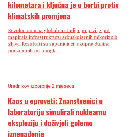
kilometara i ključna je u borbi protiv
klimatskih promjena
Revolucionarna globalna studija po prvi je put
mapirala infrastrukturu arbuskularnih mikoriznih
gljiva. Rezultati su zapanjujući: ukupna duljina
podzemnih niti mogla...
Urednikov izbor
prije 2 mjeseca
Kaos u epruveti: Znanstvenici u
laboratoriju simulirali nuklearnu
eksploziju i doživjeli golemo
iznenađenje