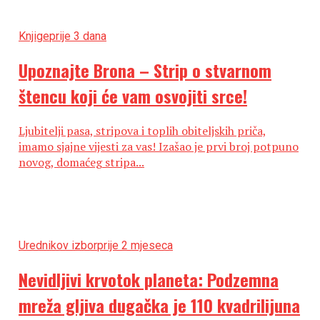
Knjige
prije 3 dana
Upoznajte Brona – Strip o stvarnom
štencu koji će vam osvojiti srce!
Ljubitelji pasa, stripova i toplih obiteljskih priča,
imamo sjajne vijesti za vas! Izašao je prvi broj potpuno
novog, domaćeg stripa...
Urednikov izbor
prije 2 mjeseca
Nevidljivi krvotok planeta: Podzemna
mreža gljiva dugačka je 110 kvadrilijuna