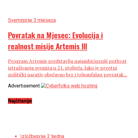
Svemir
prije 3 mjeseca
Povratak na Mjesec: Evolucija i
realnost misije Artemis III
Program Artemis predstavlja najambiciozniji pothvat
istraživanja svemira u 21. stoljeću. Iako je prvotni
politički narativ obećavao brz i trijumfalan povratak...
Advertisement
Najčitanije
Izložbe
prije 2 tjedna