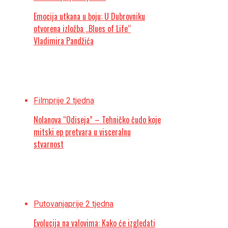
Emocija utkana u boju: U Dubrovniku
otvorena izložba „Blues of Life“
Vladimira Pandžića
Film
prije 2 tjedna
Nolanova “Odiseja” – Tehničko čudo koje
mitski ep pretvara u visceralnu
stvarnost
Putovanja
prije 2 tjedna
Evolucija na valovima: Kako će izgledati