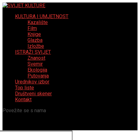
KULTURA I UMJETNOST
Kazalište
Film
Knjige
Glazba
Izložbe
ISTRAŽI SVIJET
Znanost
Svemir
Ekologija
Putovanja
Urednikov izbor
Top liste
Društveni skener
Kontakt
Povežite se s nama