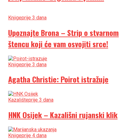
Knjige
prije 3 dana
Upoznajte Brona – Strip o stvarnom
štencu koji će vam osvojiti srce!
Knjige
prije 3 dana
Agatha Christie: Poirot istražuje
Kazalište
prije 3 dana
HNK Osijek – Kazališni rujanski klik
Knjige
prije 4 dana