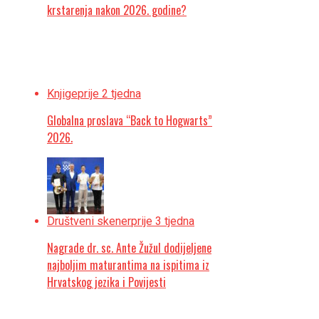
krstarenja nakon 2026. godine?
Knjige
prije 2 tjedna
Globalna proslava “Back to Hogwarts”
2026.
Društveni skener
prije 3 tjedna
Nagrade dr. sc. Ante Žužul dodijeljene
najboljim maturantima na ispitima iz
Hrvatskog jezika i Povijesti