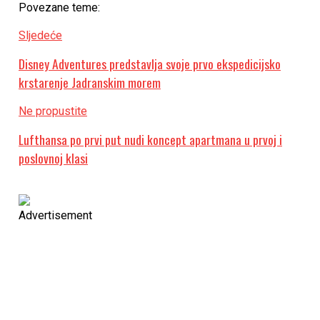
Povezane teme:
Sljedeće
Disney Adventures predstavlja svoje prvo ekspedicijsko
krstarenje Jadranskim morem
Ne propustite
Lufthansa po prvi put nudi koncept apartmana u prvoj i
poslovnoj klasi
Advertisement