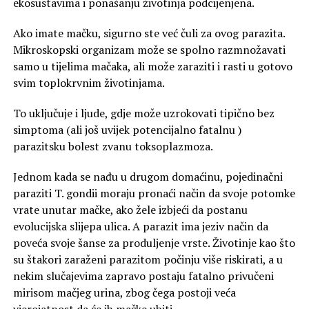
ekosustavima i ponašanju životinja podcijenjena.
Ako imate mačku, sigurno ste već čuli za ovog parazita.
Mikroskopski organizam može se spolno razmnožavati
samo u tijelima mačaka, ali može zaraziti i rasti u gotovo
svim toplokrvnim životinjama.
To uključuje i ljude, gdje može uzrokovati tipično bez
simptoma (ali još uvijek potencijalno fatalnu )
parazitsku bolest zvanu toksoplazmoza.
Jednom kada se nađu u drugom domaćinu, pojedinačni
paraziti T. gondii moraju pronaći način da svoje potomke
vrate unutar mačke, ako žele izbjeći da postanu
evolucijska slijepa ulica. A parazit ima jeziv način da
poveća svoje šanse za produljenje vrste. Životinje kao što
su štakori zaraženi parazitom počinju više riskirati, a u
nekim slučajevima zapravo postaju fatalno privučeni
mirisom mačjeg urina, zbog čega postoji veća