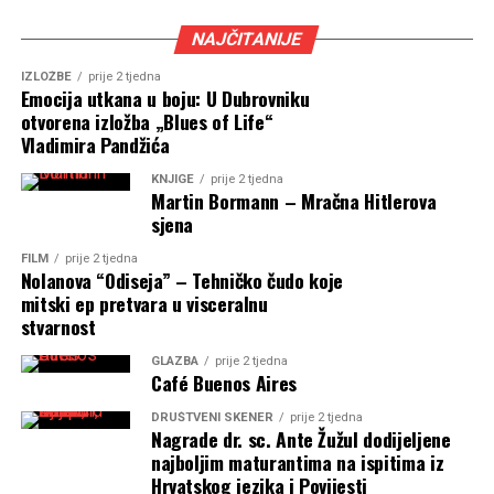
NAJČITANIJE
IZLOŽBE
prije 2 tjedna
Emocija utkana u boju: U Dubrovniku
otvorena izložba „Blues of Life“
Vladimira Pandžića
KNJIGE
prije 2 tjedna
Martin Bormann – Mračna Hitlerova
sjena
FILM
prije 2 tjedna
Nolanova “Odiseja” – Tehničko čudo koje
mitski ep pretvara u visceralnu
stvarnost
GLAZBA
prije 2 tjedna
Café Buenos Aires
DRUŠTVENI SKENER
prije 2 tjedna
Nagrade dr. sc. Ante Žužul dodijeljene
najboljim maturantima na ispitima iz
Hrvatskog jezika i Povijesti