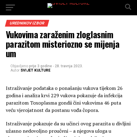
UREDNIKOV IZBOR
Vukovima zaraženim zloglasnim
parazitom misteriozno se mijenja
um
Objavljeno
prije 3 godine
-
28. travnja 2023.
Autor
SVIJET KULTURE
Istraživanje podataka o ponašanju vukova tijekom 26
godina i analiza krvi 229 vukova pokazuje da infekcija
parazitom Toxoplasma gondii čini vukovima 46 puta
veću vjerojatnost da postanu vođa čopora.
Istraživanje pokazuje da su učinci ovog parazita u divljini
užasno nedovoljno proučeni – a njegova uloga u