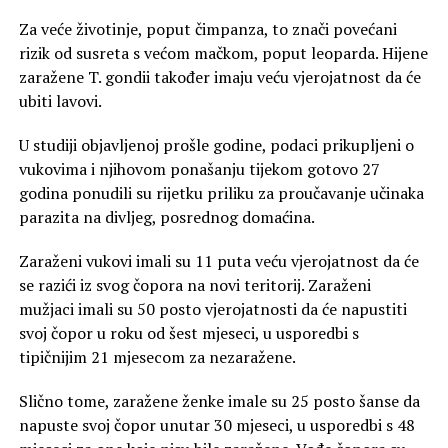
Za veće životinje, poput čimpanza, to znači povećani
rizik od susreta s većom mačkom, poput leoparda. Hijene
zaražene T. gondii također imaju veću vjerojatnost da će
ubiti lavovi.
U studiji objavljenoj prošle godine, podaci prikupljeni o
vukovima i njihovom ponašanju tijekom gotovo 27
godina ponudili su rijetku priliku za proučavanje učinaka
parazita na divljeg, posrednog domaćina.
Zaraženi vukovi imali su 11 puta veću vjerojatnost da će
se razići iz svog čopora na novi teritorij. Zaraženi
mužjaci imali su 50 posto vjerojatnosti da će napustiti
svoj čopor u roku od šest mjeseci, u usporedbi s
tipičnijim 21 mjesecom za nezaražene.
Slično tome, zaražene ženke imale su 25 posto šanse da
napuste svoj čopor unutar 30 mjeseci, u usporedbi s 48