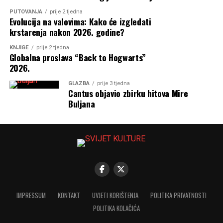
PUTOVANJA
prije 2 tjedna
Evolucija na valovima: Kako će izgledati
krstarenja nakon 2026. godine?
KNJIGE
prije 2 tjedna
Globalna proslava “Back to Hogwarts”
2026.
GLAZBA
prije 3 tjedna
Cantus objavio zbirku hitova Mire
Buljana
IMPRESSUM
KONTAKT
UVJETI KORIŠTENJA
POLITIKA PRIVATNOSTI
POLITIKA KOLAČIĆA