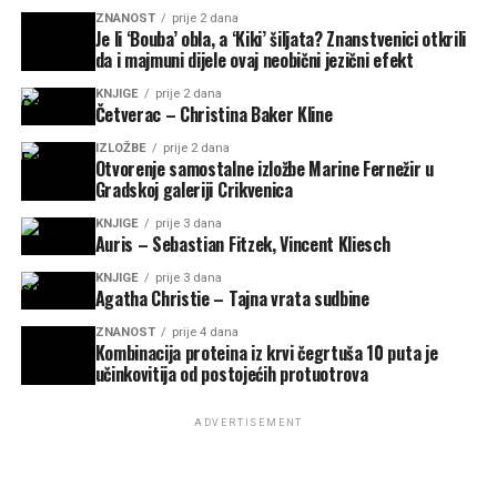
ZNANOST
prije 2 dana
Je li ‘Bouba’ obla, a ‘Kiki’ šiljata? Znanstvenici otkrili
da i majmuni dijele ovaj neobični jezični efekt
KNJIGE
prije 2 dana
Četverac – Christina Baker Kline
IZLOŽBE
prije 2 dana
Otvorenje samostalne izložbe Marine Fernežir u
Gradskoj galeriji Crikvenica
KNJIGE
prije 3 dana
Auris – Sebastian Fitzek, Vincent Kliesch
KNJIGE
prije 3 dana
Agatha Christie – Tajna vrata sudbine
ZNANOST
prije 4 dana
Kombinacija proteina iz krvi čegrtuša 10 puta je
učinkovitija od postojećih protuotrova
ADVERTISEMENT