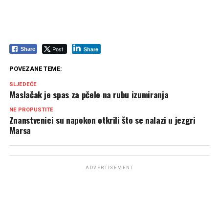
Post
Share
Share
POVEZANE TEME:
SLJEDEĆE
Maslačak je spas za pčele na rubu izumiranja
NE PROPUSTITE
Znanstvenici su napokon otkrili što se nalazi u jezgri
Marsa
ADVERTISEMENT