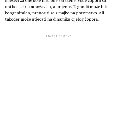
mjeseci za one koje nisu bile zaražene. Vođe čopora su
oni koji se razmnožavaju, a prijenos T. gondii može biti
kongenitalan, prenositi se s majke na potomstvo. Ali
također može utjecati na dinamiku cijelog čopora.
ADVERTISEMENT