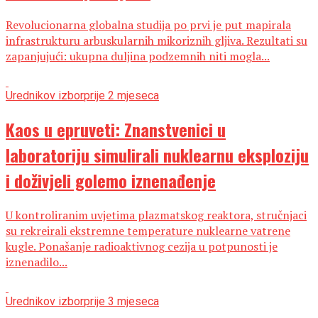
Revolucionarna globalna studija po prvi je put mapirala
infrastrukturu arbuskularnih mikoriznih gljiva. Rezultati su
zapanjujući: ukupna duljina podzemnih niti mogla...
Urednikov izbor
prije 2 mjeseca
Kaos u epruveti: Znanstvenici u
laboratoriju simulirali nuklearnu eksploziju
i doživjeli golemo iznenađenje
U kontroliranim uvjetima plazmatskog reaktora, stručnjaci
su rekreirali ekstremne temperature nuklearne vatrene
kugle. Ponašanje radioaktivnog cezija u potpunosti je
iznenadilo...
Urednikov izbor
prije 3 mjeseca