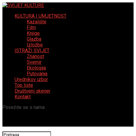
KULTURA I UMJETNOST
Kazalište
Film
Knjige
Glazba
Izložbe
ISTRAŽI SVIJET
Znanost
Svemir
Ekologija
Putovanja
Urednikov izbor
Top liste
Društveni skener
Kontakt
Povežite se s nama