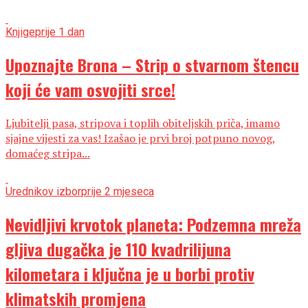
Knjige
prije 1 dan
Upoznajte Brona – Strip o stvarnom štencu
koji će vam osvojiti srce!
Ljubitelji pasa, stripova i toplih obiteljskih priča, imamo
sjajne vijesti za vas! Izašao je prvi broj potpuno novog,
domaćeg stripa...
Urednikov izbor
prije 2 mjeseca
Nevidljivi krvotok planeta: Podzemna mreža
gljiva dugačka je 110 kvadrilijuna
kilometara i ključna je u borbi protiv
klimatskih promjena