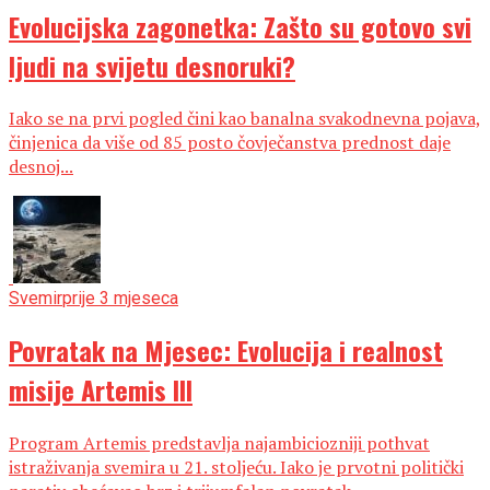
Evolucijska zagonetka: Zašto su gotovo svi
ljudi na svijetu desnoruki?
Iako se na prvi pogled čini kao banalna svakodnevna pojava,
činjenica da više od 85 posto čovječanstva prednost daje
desnoj...
Svemir
prije 3 mjeseca
Povratak na Mjesec: Evolucija i realnost
misije Artemis III
Program Artemis predstavlja najambiciozniji pothvat
istraživanja svemira u 21. stoljeću. Iako je prvotni politički