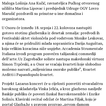
Maloga Lošinja Ana Kučić, ravnateljica Pučkog otvorenog
učilišta Martina Lipovac i predsjednik Udruge OGV Lovro
Marušić pozdravili su prisutne u ime domaćina i
organizatora.
U Osoru će između 18. srpnja i 22. kolovoza nastupiti
gotovo stotinu glazbenika iz desetak zemalja: predvodi ih
Festivalski oktet violončela pod vodstvom Monike Leskovar,
a njima će se pridružiti mlada sopranistica Darija Auguštan,
koja velikim koracima niže uspjehe. Accademia Strumentale
Italiana izvodi program posvećen talijanskoj commediji
dell’arte. Uz Zagrebačke soliste nastupa makedonski virtuoz
Simon Trpčeski, a u Osor se vraćaju kvarteti koje slobodno
možemo nazvati „miljenicima osorske publike“, Kvartet
Arditti i Papandopulo kvartet.
Projekt Lazarus koncert će u cijelosti posvetiti stvaralaštvu
baroknog skladatelja Vinka Jelića, a kroz glazbeno nasljeđe
Baskije publiku će povesti Euskal Barrokensemble i Enrike
Solinís. Klavirski recital održat će Martina Filjak, koju je
portal Glazba.hr s pravom prozvao „prvom damom