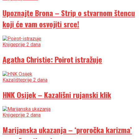
Upoznajte Brona – Strip o stvarnom štencu
koji će vam osvojiti srce!
Knjige
prije 2 dana
Agatha Christie: Poirot istražuje
Kazalište
prije 2 dana
HNK Osijek – Kazališni rujanski klik
Knjige
prije 2 dana
Marijanska ukazanja – ‘proročka karizma’