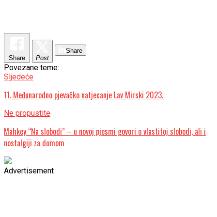
Share
Share
Post
Povezane teme:
Sljedeće
11. Međunarodno pjevačko natjecanje Lav Mirski 2023.
Ne propustite
Mahkey “Na slobodi” – u novoj pjesmi govori o vlastitoj slobodi, ali i
nostalgiji za domom
Advertisement