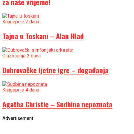
za naše vrijeme!
Knjige
prije 2 dana
Tajna u Toskani – Alan Hlad
Glazba
prije 2 dana
Dubrovačke ljetne igre – događanja
Knjige
prije 4 dana
Agatha Christie – Sudbina nepoznata
Advertisement