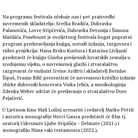
Na programu festivala očekuje nas i pet praizvedbi
suvremenih skladatelja: Srećka Bradića, Dubravka
Palanovića, Lovre Stipčevića, Dubravka Detonija i Šimuna
Matišića. Posebnost je ovoljetnog festivala bogat popratni
program predstavljanja knjiga, notnih izdanja, razgovora i
video projekcija: Hana Breko Kustura i Katarina Livljanić
predstavit će knjigu Glazba povijesnih hrvatskih zemalja u
srednjemu vijeku, o suvremenoj glazbi i stvaralaštvu
razgovarat će violinist Irvine Arditti i skladatelj Berislav
Šipuš, Franjo Bilić prezentirat će suvremeno kritičko izdanje
zbirke duhovnih koncerata Vinka Jelića, a muzikologinja
Zdenka Weber održat će predavanje o stvaralaštvu Dore
Pejačević.
U Ljetnom kinu Mali Lošinj scenarist i redatelj Matko Petrić
i autorica monografije Herci Ganza predstavit će film tj.
oratorij Uskrsnuće Ljube Stipišića – Delmate (2021.) i
monografiju Nima vaki testamenta (2022.).