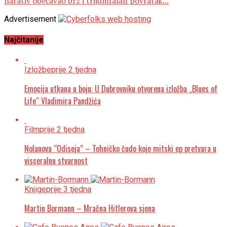
narativ obećavao brz i trijumfalan povratak...
Advertisement
Najčitanije
Izložbe
prije 2 tjedna
Emocija utkana u boju: U Dubrovniku otvorena izložba „Blues of
Life“ Vladimira Pandžića
Film
prije 2 tjedna
Nolanova “Odiseja” – Tehničko čudo koje mitski ep pretvara u
visceralnu stvarnost
Knjige
prije 3 tjedna
Martin Bormann – Mračna Hitlerova sjena