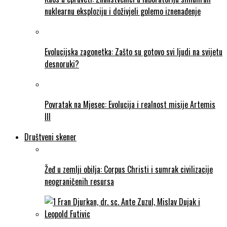
nuklearnu eksploziju i doživjeli golemo iznenađenje
Evolucijska zagonetka: Zašto su gotovo svi ljudi na svijetu
desnoruki?
Povratak na Mjesec: Evolucija i realnost misije Artemis
III
Društveni skener
Žeđ u zemlji obilja: Corpus Christi i sumrak civilizacije
neograničenih resursa