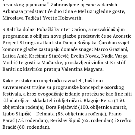
hrvatskog pijanizma“. Zaboravljene pjesme zadarskih
Arbanasa predstavit će duo Dina e Mel uz ugledne goste,
Miroslava Tadića i Yvette Holzwarth.
S Baltika dolazi Puhački kvintet Carion, a nesvakidašnjim
programom s obiljem nove glazbe predstavit će se Acoustic
Project Strings uz flautista Danija Bošnjaka. Čaroban svijet
komorne glazbe zastupaju domaće snage: Marco Graziani,
Latica Anić, Krešimir Starčević, Evelin Novak, Nadia Varga
Modrić te gosti iz Mađarske, proslavljeni violinist Kristóf
Baráti uz klavirsku pratnju Valentina Magyara.
Kako je istaknuo umjetnički ravnatelj, baština i
suvremenost trajne su programske koncepcije osorskog
festivala, a kroz ovogodišnje izdanje protežu se kao fine niti
skladateljice i skladatelji obljetničari: Blagoje Bersa (150.
obljetnica rođenja), Dora Pejačević (100. obljetnica smrti),
Ljubo Stipišić – Delmata (85. obljetnica rođenja), Frano
Parać (75. rođendan), Berislav Šipuš (65. rođendan) i Srećko
Bradić (60. rođendan).