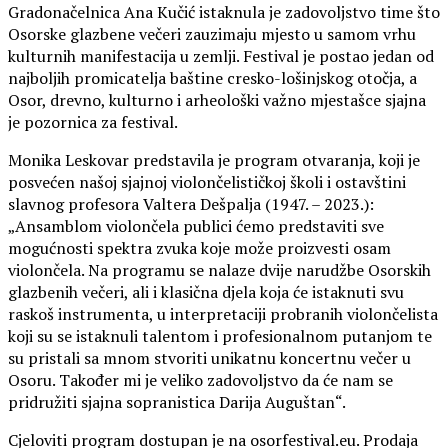
Gradonačelnica Ana Kučić istaknula je zadovoljstvo time što
Osorske glazbene večeri zauzimaju mjesto u samom vrhu
kulturnih manifestacija u zemlji. Festival je postao jedan od
najboljih promicatelja baštine cresko-lošinjskog otočja, a
Osor, drevno, kulturno i arheološki važno mjestašce sjajna
je pozornica za festival.
Monika Leskovar predstavila je program otvaranja, koji je
posvećen našoj sjajnoj violončelističkoj školi i ostavštini
slavnog profesora Valtera Dešpalja (1947. – 2023.):
„Ansamblom violončela publici ćemo predstaviti sve
mogućnosti spektra zvuka koje može proizvesti osam
violončela. Na programu se nalaze dvije narudžbe Osorskih
glazbenih večeri, ali i klasična djela koja će istaknuti svu
raskoš instrumenta, u interpretaciji probranih violončelista
koji su se istaknuli talentom i profesionalnom putanjom te
su pristali sa mnom stvoriti unikatnu koncertnu večer u
Osoru. Također mi je veliko zadovoljstvo da će nam se
pridružiti sjajna sopranistica Darija Auguštan“.
Cjeloviti program dostupan je na osorfestival.eu. Prodaja