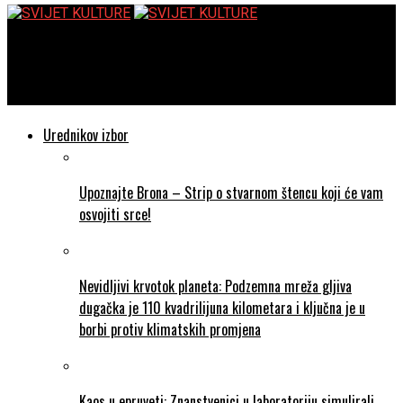
SVIJET KULTURE
48. Osorske glazbene večeri
Urednikov izbor
Upoznajte Brona – Strip o stvarnom štencu koji će vam
osvojiti srce!
Nevidljivi krvotok planeta: Podzemna mreža gljiva
dugačka je 110 kvadrilijuna kilometara i ključna je u
borbi protiv klimatskih promjena
Kaos u epruveti: Znanstvenici u laboratoriju simulirali