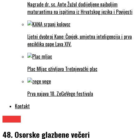
Nagrade dr. sc. Ante Žužul dodijeljene najboljim
maturantima na ispitima iz Hrvatskog jezika i Povijesti
Ljetni dvobroj Kane: Čovjek, umjetna inteligencija i prva
enciklika pape Lava XIV.
Plac Mljac oživljava Trešnjevački plac
Prva najava 18. ZeGeVege festivala
Kontakt
Glazba
48. Osorske glazbene večeri