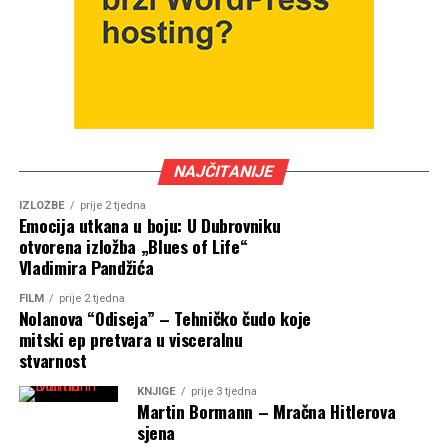
NAJČITANIJE
IZLOŽBE
prije 2 tjedna
Emocija utkana u boju: U Dubrovniku
otvorena izložba „Blues of Life“
Vladimira Pandžića
FILM
prije 2 tjedna
Nolanova “Odiseja” – Tehničko čudo koje
mitski ep pretvara u visceralnu
stvarnost
KNJIGE
prije 3 tjedna
Martin Bormann – Mračna Hitlerova
sjena