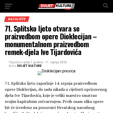
KAZALIŠTE
71. Splitsko ljeto otvara se
praizvedbom opere Dioklecijan –
monumentalnom praizvedbom
remek-djela Ive Tijardovića
Objavljeno
prije 1 godina
-
11. srpnja 2025.
Autor
SVIJET KULTURE
71. Splitsko ljeto započinje 14. srpnja praizvedbom
opere Dioklecijan, do sada nikada u cijelosti uprizorenog
djela Ive Tijardovića, koje je veliki maestro smatrao
svojim kapitalnim ostvarenjem. Prvih osam slika opere
bit će izvedeno na pozornici Hrvatskog narodnog