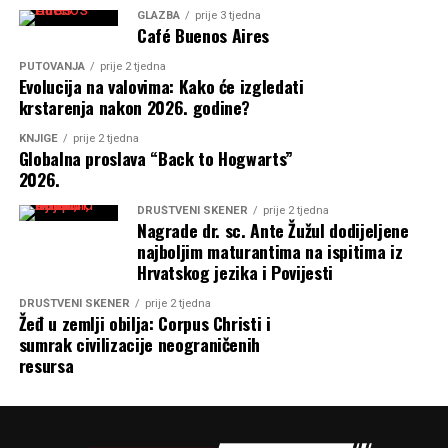
GLAZBA
prije 3 tjedna
Café Buenos Aires
PUTOVANJA
prije 2 tjedna
Evolucija na valovima: Kako će izgledati
krstarenja nakon 2026. godine?
KNJIGE
prije 2 tjedna
Globalna proslava “Back to Hogwarts”
2026.
DRUŠTVENI SKENER
prije 2 tjedna
Nagrade dr. sc. Ante Žužul dodijeljene
najboljim maturantima na ispitima iz
Hrvatskog jezika i Povijesti
DRUŠTVENI SKENER
prije 2 tjedna
Žeđ u zemlji obilja: Corpus Christi i
sumrak civilizacije neograničenih
resursa