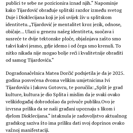
publici te sebe ne pozicionira iznad njih.“ Napominje
kako Tijardović obrađuje splitski razdor između svetog
Duje i Dioklecijana koji je još uvijek živ u splitskom
identitetu. „Tijardović je mentalitet kroz jezik, odnose,
običaje… Ulazi u genezu našeg identiteta, suočava i
susreće te dvije tektonske ploče, objašnjava zašto smo
takvi kakvi jesmo, gdje idemo i od čega smo krenuli. To
nitko nikada nije mogao bolje reći i kvalitetnije obraditi
od samog Tijardovića.“
Dogradonačelnica Matea Dorčić podsjetila je da je 2025.
godina posvećena dvoma velikim umjetnicima Ivi
Tijardoviću i Jakovu Gotovcu, te poručila: „Split je grad
kulture, kultura je dio Splita i mislim da je svaki ovako
velikidogađaj dobrodošao da privuče publiku.Ovo je
izvrsna prilika da se naši građani upoznaju s likom i
djelom Dioklecijana.“ istaknula je zadovoljstvo aktualnog
gradskog saziva što ima priliku dati svoj doprinos ovako
važnoj manifestaciji.