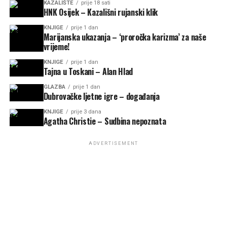
KAZALIŠTE
prije 18 sati
HNK Osijek – Kazališni rujanski klik
KNJIGE
prije 1 dan
Marijanska ukazanja – ‘proročka karizma’ za naše
vrijeme!
KNJIGE
prije 1 dan
Tajna u Toskani – Alan Hlad
GLAZBA
prije 1 dan
Dubrovačke ljetne igre – događanja
KNJIGE
prije 3 dana
Agatha Christie – Sudbina nepoznata
ADVERTISEMENT