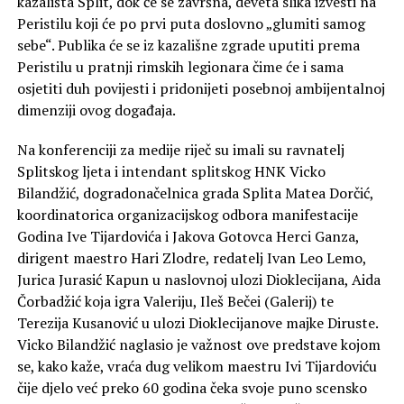
kazališta Split, dok će se završna, deveta slika izvesti na
Peristilu koji će po prvi puta doslovno „glumiti samog
sebe“. Publika će se iz kazališne zgrade uputiti prema
Peristilu u pratnji rimskih legionara čime će i sama
osjetiti duh povijesti i pridonijeti posebnoj ambijentalnoj
dimenziji ovog događaja.
Na konferenciji za medije riječ su imali su ravnatelj
Splitskog ljeta i intendant splitskog HNK Vicko
Bilandžić, dogradonačelnica grada Splita Matea Dorčić,
koordinatorica organizacijskog odbora manifestacije
Godina Ive Tijardovića i Jakova Gotovca Herci Ganza,
dirigent maestro Hari Zlodre, redatelj Ivan Leo Lemo,
Jurica Jurasić Kapun u naslovnoj ulozi Dioklecijana, Aida
Čorbadžić koja igra Valeriju, Ileš Bečei (Galerij) te
Terezija Kusanović u ulozi Dioklecijanove majke Diruste.
Vicko Bilandžić naglasio je važnost ove predstave kojom
se, kako kaže, vraća dug velikom maestru Ivi Tijardoviću
čije djelo već preko 60 godina čeka svoje puno scensko