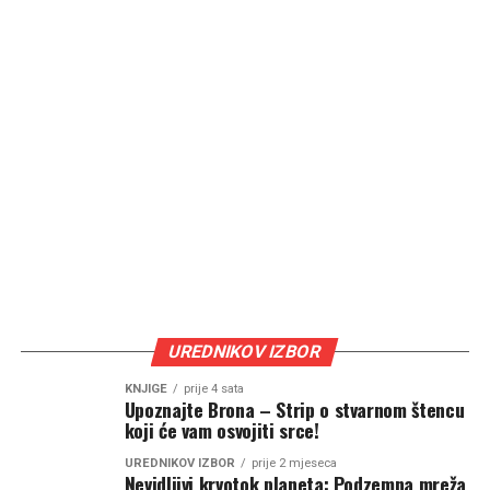
UREDNIKOV IZBOR
KNJIGE
prije 4 sata
Upoznajte Brona – Strip o stvarnom štencu
koji će vam osvojiti srce!
UREDNIKOV IZBOR
prije 2 mjeseca
Nevidljivi krvotok planeta: Podzemna mreža