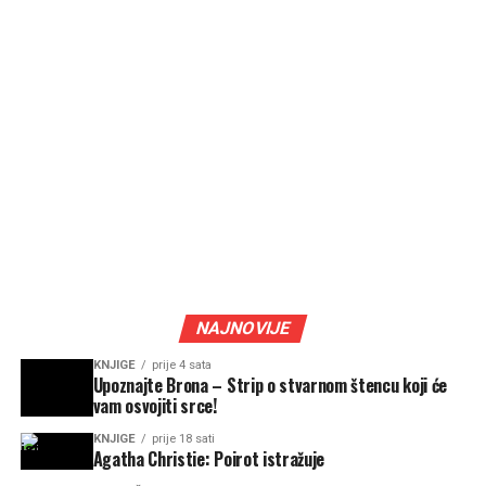
NAJNOVIJE
KNJIGE
prije 4 sata
Upoznajte Brona – Strip o stvarnom štencu koji će
vam osvojiti srce!
KNJIGE
prije 18 sati
Agatha Christie: Poirot istražuje