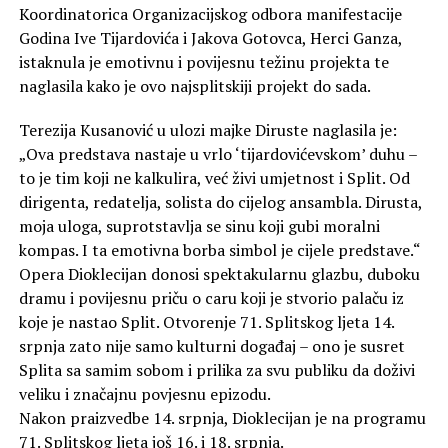
Koordinatorica Organizacijskog odbora manifestacije
Godina Ive Tijardovića i Jakova Gotovca, Herci Ganza,
istaknula je emotivnu i povijesnu težinu projekta te
naglasila kako je ovo najsplitskiji projekt do sada.
Terezija Kusanović u ulozi majke Diruste naglasila je:
„Ova predstava nastaje u vrlo ‘tijardovićevskom’ duhu –
to je tim koji ne kalkulira, već živi umjetnost i Split. Od
dirigenta, redatelja, solista do cijelog ansambla. Dirusta,
moja uloga, suprotstavlja se sinu koji gubi moralni
kompas. I ta emotivna borba simbol je cijele predstave.“
Opera Dioklecijan donosi spektakularnu glazbu, duboku
dramu i povijesnu priču o caru koji je stvorio palaču iz
koje je nastao Split. Otvorenje 71. Splitskog ljeta 14.
srpnja zato nije samo kulturni događaj – ono je susret
Splita sa samim sobom i prilika za svu publiku da doživi
veliku i značajnu povjesnu epizodu.
Nakon praizvedbe 14. srpnja, Dioklecijan je na programu
71. Splitskog ljeta još 16. i 18. srpnja.