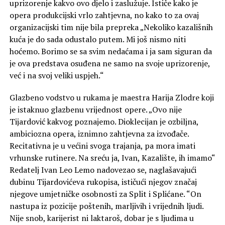
uprizorenje kakvo ovo djelo i zaslužuje. Ističe kako je
opera produkcijski vrlo zahtjevna, no kako to za ovaj
organizacijski tim nije bila prepreka „Nekoliko kazališnih
kuća je do sada odustalo putem. Mi još nismo niti
hoćemo. Borimo se sa svim nedaćama i ja sam siguran da
je ova predstava osuđena ne samo na svoje uprizorenje,
već i na svoj veliki uspjeh.“
Glazbeno vodstvo u rukama je maestra Harija Zlodre koji
je istaknuo glazbenu vrijednost opere. „Ovo nije
Tijardović kakvog poznajemo. Dioklecijan je ozbiljna,
ambiciozna opera, iznimno zahtjevna za izvođače.
Recitativna je u većini svoga trajanja, pa mora imati
vrhunske rutinere. Na sreću ja, Ivan, Kazalište, ih imamo“
Redatelj Ivan Leo Lemo nadovezao se, naglašavajući
dubinu Tijardovićeva rukopisa, ističući njegov značaj
njegove umjetničke osobnosti za Split i Splićane. “On
nastupa iz pozicije poštenih, marljivih i vrijednih ljudi.
Nije snob, karijerist ni laktaroš, dobar je s ljudima u