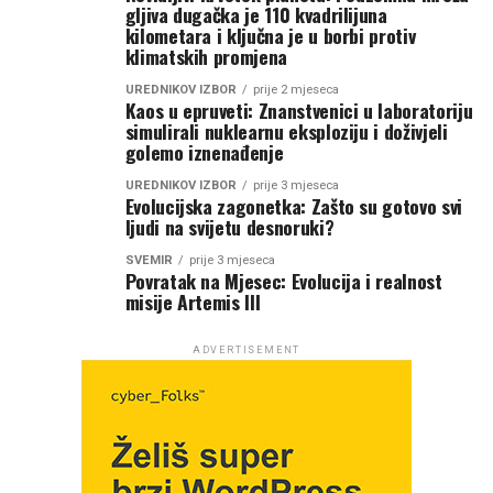
gljiva dugačka je 110 kvadrilijuna
kilometara i ključna je u borbi protiv
klimatskih promjena
UREDNIKOV IZBOR
prije 2 mjeseca
Kaos u epruveti: Znanstvenici u laboratoriju
simulirali nuklearnu eksploziju i doživjeli
golemo iznenađenje
UREDNIKOV IZBOR
prije 3 mjeseca
Evolucijska zagonetka: Zašto su gotovo svi
ljudi na svijetu desnoruki?
SVEMIR
prije 3 mjeseca
Povratak na Mjesec: Evolucija i realnost
misije Artemis III
ADVERTISEMENT