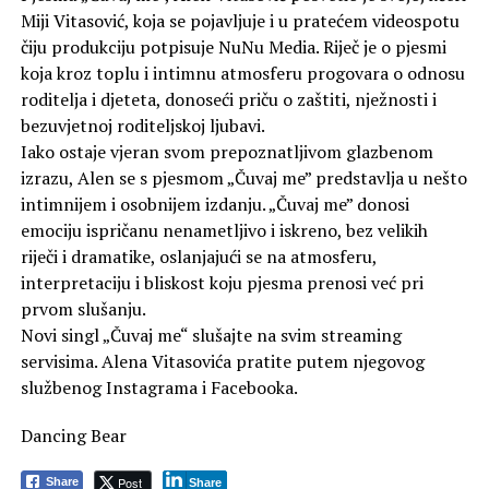
Miji Vitasović, koja se pojavljuje i u pratećem videospotu
čiju produkciju potpisuje NuNu Media. Riječ je o pjesmi
koja kroz toplu i intimnu atmosferu progovara o odnosu
roditelja i djeteta, donoseći priču o zaštiti, nježnosti i
bezuvjetnoj roditeljskoj ljubavi.
Iako ostaje vjeran svom prepoznatljivom glazbenom
izrazu, Alen se s pjesmom „Čuvaj me” predstavlja u nešto
intimnijem i osobnijem izdanju. „Čuvaj me” donosi
emociju ispričanu nenametljivo i iskreno, bez velikih
riječi i dramatike, oslanjajući se na atmosferu,
interpretaciju i bliskost koju pjesma prenosi već pri
prvom slušanju.
Novi singl „Čuvaj me“ slušajte na svim streaming
servisima. Alena Vitasovića pratite putem njegovog
službenog Instagrama i Facebooka.
Dancing Bear
Post
Share
Share