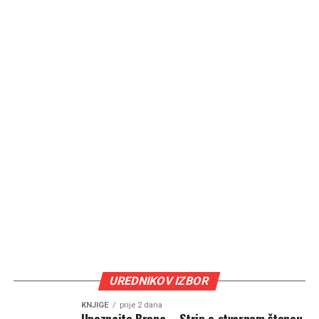
UREDNIKOV IZBOR
KNJIGE
prije 2 dana
Upoznajte Brona – Strip o stvarnom štencu