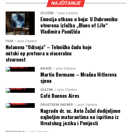
NAJČITANIJE
IZLOŽBE
prije 2 tjedna
Emocija utkana u boju: U Dubrovniku
otvorena izložba „Blues of Life“
Vladimira Pandžića
FILM
prije 2 tjedna
Nolanova “Odiseja” – Tehničko čudo koje
mitski ep pretvara u visceralnu
stvarnost
KNJIGE
prije 3 tjedna
Martin Bormann – Mračna Hitlerova
sjena
GLAZBA
prije 3 tjedna
Café Buenos Aires
DRUŠTVENI SKENER
prije 3 tjedna
Nagrade dr. sc. Ante Žužul dodijeljene
najboljim maturantima na ispitima iz
Hrvatskog jezika i Povijesti