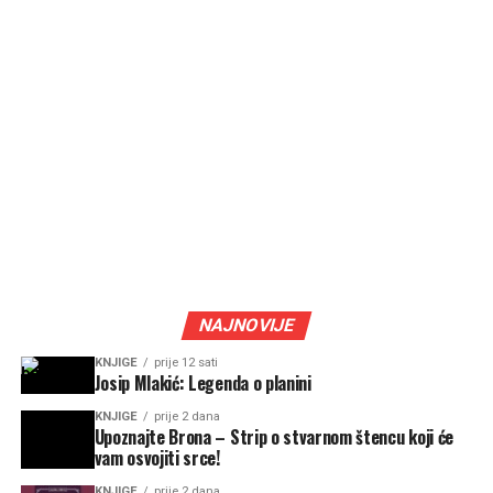
NAJNOVIJE
KNJIGE
prije 12 sati
Josip Mlakić: Legenda o planini
KNJIGE
prije 2 dana
Upoznajte Brona – Strip o stvarnom štencu koji će
vam osvojiti srce!
KNJIGE
prije 2 dana