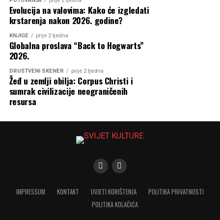
PUTOVANJA
prije 2 tjedna
Evolucija na valovima: Kako će izgledati
krstarenja nakon 2026. godine?
KNJIGE
prije 2 tjedna
Globalna proslava “Back to Hogwarts”
2026.
DRUŠTVENI SKENER
prije 2 tjedna
Žeđ u zemlji obilja: Corpus Christi i
sumrak civilizacije neograničenih
resursa
IMPRESSUM
KONTAKT
UVJETI KORIŠTENJA
POLITIKA PRIVATNOSTI
POLITIKA KOLAČIĆA