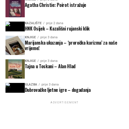
Agatha Christie: Poirot istražuje
KAZALIŠTE
prije 2 dana
HNK Osijek – Kazališni rujanski klik
KNJIGE
prije 3 dana
Marijanska ukazanja – ‘proročka karizma’ za naše
vrijeme!
KNJIGE
prije 3 dana
Tajna u Toskani – Alan Hlad
GLAZBA
prije 3 dana
Dubrovačke ljetne igre – događanja
ADVERTISEMENT