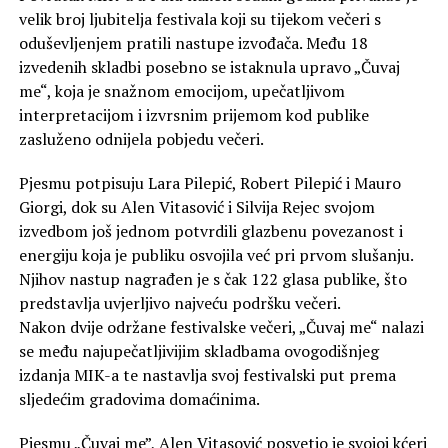
velik broj ljubitelja festivala koji su tijekom večeri s
oduševljenjem pratili nastupe izvođača. Među 18
izvedenih skladbi posebno se istaknula upravo „Čuvaj
me“, koja je snažnom emocijom, upečatljivom
interpretacijom i izvrsnim prijemom kod publike
zasluženo odnijela pobjedu večeri.
Pjesmu potpisuju Lara Pilepić, Robert Pilepić i Mauro
Giorgi, dok su Alen Vitasović i Silvija Rejec svojom
izvedbom još jednom potvrdili glazbenu povezanost i
energiju koja je publiku osvojila već pri prvom slušanju.
Njihov nastup nagrađen je s čak 122 glasa publike, što
predstavlja uvjerljivo najveću podršku večeri.
Nakon dvije održane festivalske večeri, „Čuvaj me“ nalazi
se među najupečatljivijim skladbama ovogodišnjeg
izdanja MIK-a te nastavlja svoj festivalski put prema
sljedećim gradovima domaćinima.
Pjesmu „Čuvaj me”, Alen Vitasović posvetio je svojoj kćeri