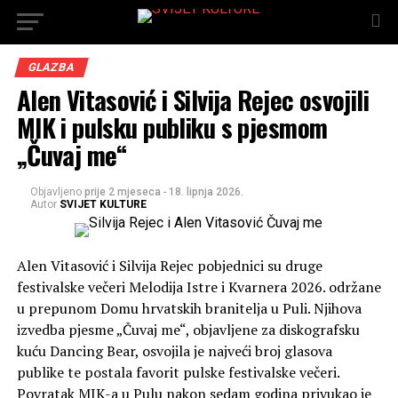
GLAZBA
Alen Vitasović i Silvija Rejec osvojili
MIK i pulsku publiku s pjesmom
„Čuvaj me“
Objavljeno
prije 2 mjeseca
-
18. lipnja 2026.
Autor
SVIJET KULTURE
Alen Vitasović i Silvija Rejec pobjednici su druge
festivalske večeri Melodija Istre i Kvarnera 2026. održane
u prepunom Domu hrvatskih branitelja u Puli. Njihova
izvedba pjesme „Čuvaj me“, objavljene za diskografsku
kuću Dancing Bear, osvojila je najveći broj glasova
publike te postala favorit pulske festivalske večeri.
Povratak MIK-a u Pulu nakon sedam godina privukao je