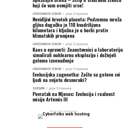
koji će vam osvojiti srce!
UREDNIKOV IZBOR
prije 2 mjeseca
Nevidljivi krvotok planeta: Podzemna mreža
gljiva dugačka je 110 kvadrilijuna
kilometara i ključna je u borbi protiv
klimatskih promjena
UREDNIKOV IZBOR
prije 2 mjeseca
Kaos u epruveti: Znanstvenici u laboratoriju
simulirali nuklearnu eksploziju i doživjeli
golemo iznenađenje
UREDNIKOV IZBOR
prije 3 mjeseca
Evolucijska zagonetka: Zašto su gotovo svi
ljudi na svijetu desnoruki?
SVEMIR
prije 3 mjeseca
Povratak na Mjesec: Evolucija i realnost
misije Artemis III
ADVERTISEMENT