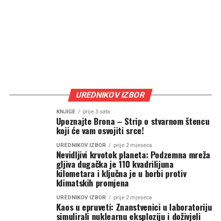
UREDNIKOV IZBOR
KNJIGE
prije 3 sata
Upoznajte Brona – Strip o stvarnom štencu
koji će vam osvojiti srce!
UREDNIKOV IZBOR
prije 2 mjeseca
Nevidljivi krvotok planeta: Podzemna mreža
gljiva dugačka je 110 kvadrilijuna
kilometara i ključna je u borbi protiv
klimatskih promjena
UREDNIKOV IZBOR
prije 2 mjeseca
Kaos u epruveti: Znanstvenici u laboratoriju
simulirali nuklearnu eksploziju i doživjeli