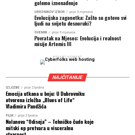
golemo iznenađenje
UREDNIKOV IZBOR
prije 3 mjeseca
Evolucijska zagonetka: Zašto su gotovo svi
ljudi na svijetu desnoruki?
SVEMIR
prije 3 mjeseca
Povratak na Mjesec: Evolucija i realnost
misije Artemis III
ADVERTISEMENT
NAJČITANIJE
IZLOŽBE
prije 2 tjedna
Emocija utkana u boju: U Dubrovniku
otvorena izložba „Blues of Life“
Vladimira Pandžića
FILM
prije 2 tjedna
Nolanova “Odiseja” – Tehničko čudo koje
mitski ep pretvara u visceralnu
stvarnost