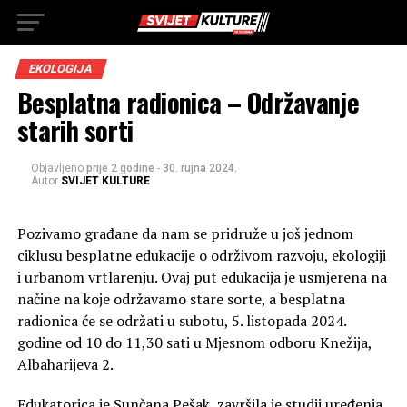
EKOLOGIJA
Besplatna radionica – Održavanje
starih sorti
Objavljeno
prije 2 godine
-
30. rujna 2024.
Autor
SVIJET KULTURE
Pozivamo građane da nam se pridruže u još jednom
ciklusu besplatne edukacije o održivom razvoju, ekologiji
i urbanom vrtlarenju. Ovaj put edukacija je usmjerena na
načine na koje održavamo stare sorte, a besplatna
radionica će se održati u subotu, 5. listopada 2024.
godine od 10 do 11,30 sati u Mjesnom odboru Knežija,
Albaharijeva 2.
Edukatorica je Sunčana Pešak, završila je studij uređenja