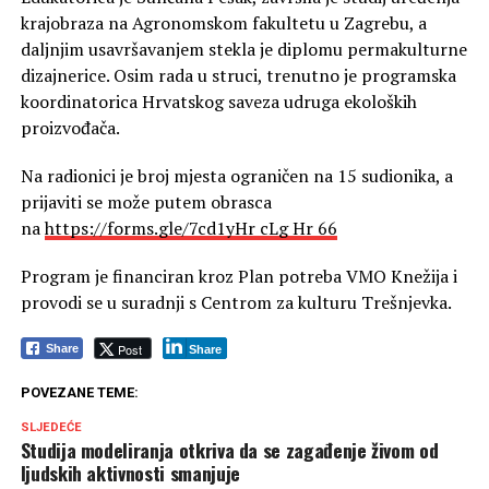
krajobraza na Agronomskom fakultetu u Zagrebu, a
daljnjim usavršavanjem stekla je diplomu permakulturne
dizajnerice. Osim rada u struci, trenutno je programska
koordinatorica Hrvatskog saveza udruga ekoloških
proizvođača.
Na radionici je broj mjesta ograničen na 15 sudionika, a
prijaviti se može putem obrasca
na
https://forms.gle/7cd1yHr cLg Hr 66
Program je financiran kroz Plan potreba VMO Knežija i
provodi se u suradnji s Centrom za kulturu Trešnjevka.
Post
Share
Share
POVEZANE TEME:
SLJEDEĆE
Studija modeliranja otkriva da se zagađenje živom od
ljudskih aktivnosti smanjuje