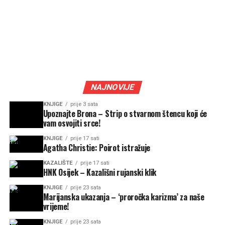
NAJNOVIJE
KNJIGE
prije 3 sata
Upoznajte Brona – Strip o stvarnom štencu koji će
vam osvojiti srce!
KNJIGE
prije 17 sati
Agatha Christie: Poirot istražuje
KAZALIŠTE
prije 17 sati
HNK Osijek – Kazališni rujanski klik
KNJIGE
prije 23 sata
Marijanska ukazanja – ‘proročka karizma’ za naše
vrijeme!
KNJIGE
prije 23 sata