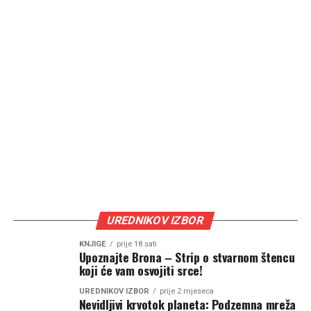
UREDNIKOV IZBOR
KNJIGE
prije 18 sati
Upoznajte Brona – Strip o stvarnom štencu
koji će vam osvojiti srce!
UREDNIKOV IZBOR
prije 2 mjeseca
Nevidljivi krvotok planeta: Podzemna mreža