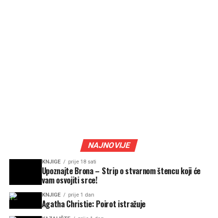
NAJNOVIJE
KNJIGE
prije 18 sati
Upoznajte Brona – Strip o stvarnom štencu koji će
vam osvojiti srce!
KNJIGE
prije 1 dan
Agatha Christie: Poirot istražuje