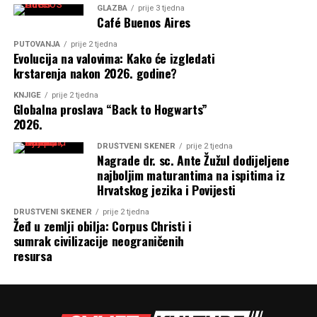
GLAZBA
prije 3 tjedna
Café Buenos Aires
PUTOVANJA
prije 2 tjedna
Evolucija na valovima: Kako će izgledati
krstarenja nakon 2026. godine?
KNJIGE
prije 2 tjedna
Globalna proslava “Back to Hogwarts”
2026.
DRUŠTVENI SKENER
prije 2 tjedna
Nagrade dr. sc. Ante Žužul dodijeljene
najboljim maturantima na ispitima iz
Hrvatskog jezika i Povijesti
DRUŠTVENI SKENER
prije 2 tjedna
Žeđ u zemlji obilja: Corpus Christi i
sumrak civilizacije neograničenih
resursa