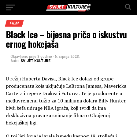
FILM
Black Ice – bijesna priča o iskustvu
crnog hokejaša
Objavljeno
prije 3 godine
-
6. srpnja 2023.
Autor
SVIJET KULTURE
U režiji Huberta Davisa, Black Ice dolazi od grupe
producenata koja uključuje LeBrona Jamesa, Mavericka
Cartera i repere Drakea i Futurea. Te je producente u
međuvremenu tužio za 10 milijuna dolara Billy Hunter,
bivši šefa udruge NBA igrača, koji tvrdi da ima
ekskluzivna prava za snimanje filma o Obojenoj
hokejaškoj ligi.
O toj ligi, koja je igrala između kasnog 19. stoljeća i