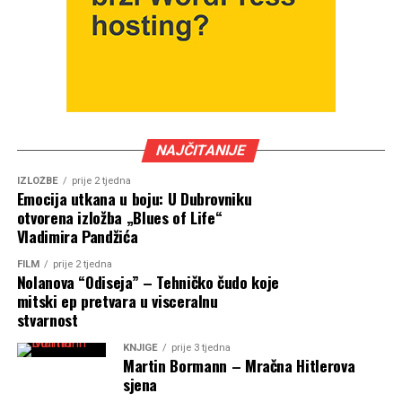
NAJČITANIJE
IZLOŽBE
prije 2 tjedna
Emocija utkana u boju: U Dubrovniku
otvorena izložba „Blues of Life“
Vladimira Pandžića
FILM
prije 2 tjedna
Nolanova “Odiseja” – Tehničko čudo koje
mitski ep pretvara u visceralnu
stvarnost
KNJIGE
prije 3 tjedna
Martin Bormann – Mračna Hitlerova
sjena