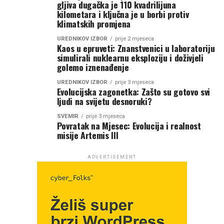
gljiva dugačka je 110 kvadrilijuna
kilometara i ključna je u borbi protiv
klimatskih promjena
UREDNIKOV IZBOR
prije 2 mjeseca
Kaos u epruveti: Znanstvenici u laboratoriju
simulirali nuklearnu eksploziju i doživjeli
golemo iznenađenje
UREDNIKOV IZBOR
prije 3 mjeseca
Evolucijska zagonetka: Zašto su gotovo svi
ljudi na svijetu desnoruki?
SVEMIR
prije 3 mjeseca
Povratak na Mjesec: Evolucija i realnost
misije Artemis III
ADVERTISEMENT