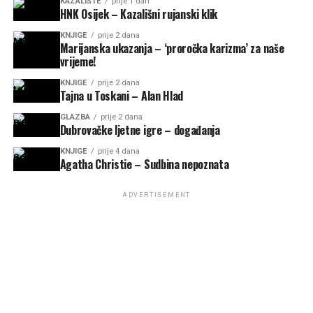
KAZALIŠTE
prije 1 dan
HNK Osijek – Kazališni rujanski klik
KNJIGE
prije 2 dana
Marijanska ukazanja – ‘proročka karizma’ za naše
vrijeme!
KNJIGE
prije 2 dana
Tajna u Toskani – Alan Hlad
GLAZBA
prije 2 dana
Dubrovačke ljetne igre – događanja
KNJIGE
prije 4 dana
Agatha Christie – Sudbina nepoznata
ADVERTISEMENT