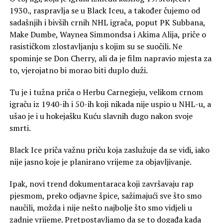
1930., raspravlja se u Black Iceu, a također čujemo od
sadašnjih i bivših crnih NHL igrača, poput PK Subbana,
Make Dumbe, Waynea Simmondsa i Akima Alija, priče o
rasističkom zlostavljanju s kojim su se suočili. Ne
spominje se Don Cherry, ali da je film napravio mjesta za
to, vjerojatno bi morao biti duplo duži.
Tu je i tužna priča o Herbu Carnegieju, velikom crnom
igraču iz 1940-ih i 50-ih koji nikada nije uspio u NHL-u, a
ušao je i u hokejašku Kuću slavnih dugo nakon svoje
smrti.
Black Ice priča važnu priču koja zaslužuje da se vidi, iako
nije jasno koje je planirano vrijeme za objavljivanje.
Ipak, novi trend dokumentaraca koji završavaju rap
pjesmom, preko odjavne špice, sažimajući sve što smo
naučili, možda i nije nešto najbolje što smo vidjeli u
zadnje vrijeme. Pretpostavljamo da se to događa kada