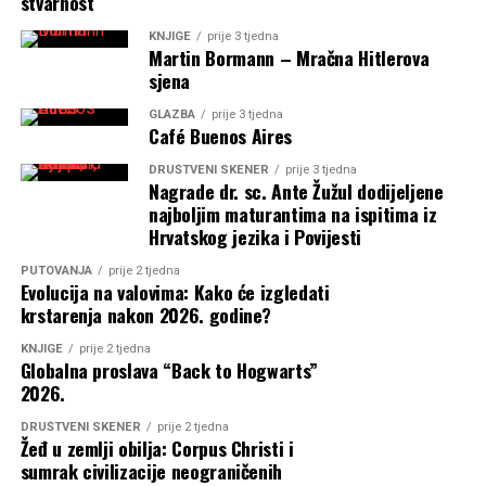
stvarnost
KNJIGE
prije 3 tjedna
Martin Bormann – Mračna Hitlerova
sjena
GLAZBA
prije 3 tjedna
Café Buenos Aires
DRUŠTVENI SKENER
prije 3 tjedna
Nagrade dr. sc. Ante Žužul dodijeljene
najboljim maturantima na ispitima iz
Hrvatskog jezika i Povijesti
PUTOVANJA
prije 2 tjedna
Evolucija na valovima: Kako će izgledati
krstarenja nakon 2026. godine?
KNJIGE
prije 2 tjedna
Globalna proslava “Back to Hogwarts”
2026.
DRUŠTVENI SKENER
prije 2 tjedna
Žeđ u zemlji obilja: Corpus Christi i
sumrak civilizacije neograničenih