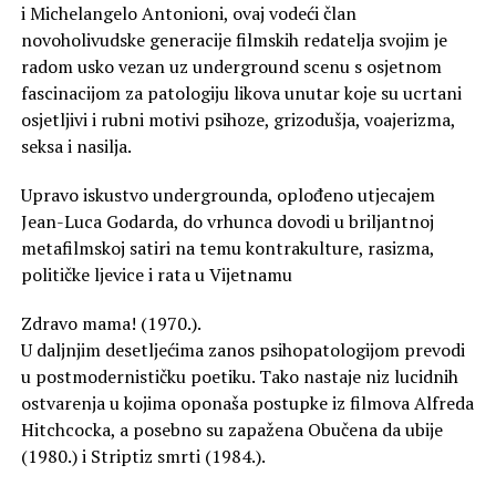
i Michelangelo Antonioni, ovaj vodeći član
novoholivudske generacije filmskih redatelja svojim je
radom usko vezan uz underground scenu s osjetnom
fascinacijom za patologiju likova unutar koje su ucrtani
osjetljivi i rubni motivi psihoze, grizodušja, voajerizma,
seksa i nasilja.
Upravo iskustvo undergrounda, oplođeno utjecajem
Jean-Luca Godarda, do vrhunca dovodi u briljantnoj
metafilmskoj satiri na temu kontrakulture, rasizma,
političke ljevice i rata u Vijetnamu
Zdravo mama! (1970.).
U daljnjim desetljećima zanos psihopatologijom prevodi
u postmodernističku poetiku. Tako nastaje niz lucidnih
ostvarenja u kojima oponaša postupke iz filmova Alfreda
Hitchcocka, a posebno su zapažena Obučena da ubije
(1980.) i Striptiz smrti (1984.).