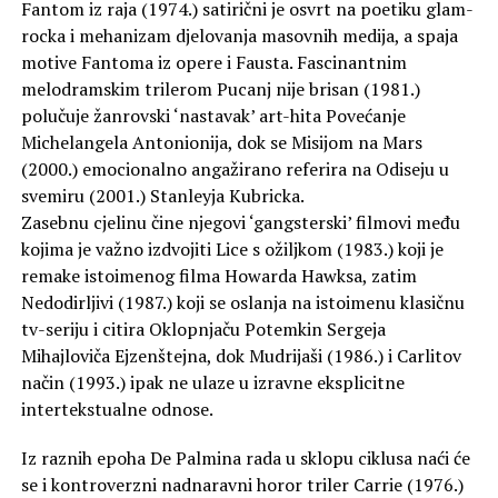
Fantom iz raja (1974.) satirični je osvrt na poetiku glam-
rocka i mehanizam djelovanja masovnih medija, a spaja
motive Fantoma iz opere i Fausta. Fascinantnim
melodramskim trilerom Pucanj nije brisan (1981.)
polučuje žanrovski ‘nastavak’ art-hita Povećanje
Michelangela Antonionija, dok se Misijom na Mars
(2000.) emocionalno angažirano referira na Odiseju u
svemiru (2001.) Stanleyja Kubricka.
Zasebnu cjelinu čine njegovi ‘gangsterski’ filmovi među
kojima je važno izdvojiti Lice s ožiljkom (1983.) koji je
remake istoimenog filma Howarda Hawksa, zatim
Nedodirljivi (1987.) koji se oslanja na istoimenu klasičnu
tv-seriju i citira Oklopnjaču Potemkin Sergeja
Mihajloviča Ejzenštejna, dok Mudrijaši (1986.) i Carlitov
način (1993.) ipak ne ulaze u izravne eksplicitne
intertekstualne odnose.
Iz raznih epoha De Palmina rada u sklopu ciklusa naći će
se i kontroverzni nadnaravni horor triler Carrie (1976.)