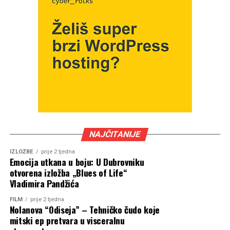
NAJČITANIJE
IZLOŽBE
prije 2 tjedna
Emocija utkana u boju: U Dubrovniku
otvorena izložba „Blues of Life“
Vladimira Pandžića
FILM
prije 2 tjedna
Nolanova “Odiseja” – Tehničko čudo koje
mitski ep pretvara u visceralnu