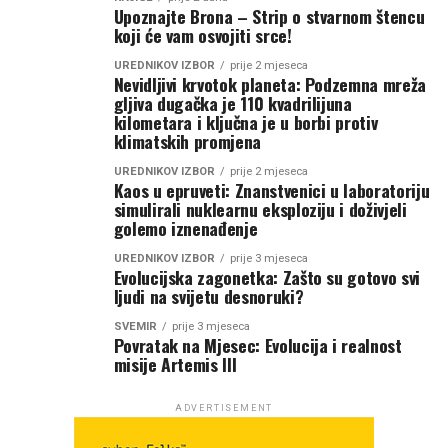
Upoznajte Brona – Strip o stvarnom štencu
koji će vam osvojiti srce!
UREDNIKOV IZBOR
prije 2 mjeseca
Nevidljivi krvotok planeta: Podzemna mreža
gljiva dugačka je 110 kvadrilijuna
kilometara i ključna je u borbi protiv
klimatskih promjena
UREDNIKOV IZBOR
prije 2 mjeseca
Kaos u epruveti: Znanstvenici u laboratoriju
simulirali nuklearnu eksploziju i doživjeli
golemo iznenađenje
UREDNIKOV IZBOR
prije 3 mjeseca
Evolucijska zagonetka: Zašto su gotovo svi
ljudi na svijetu desnoruki?
SVEMIR
prije 3 mjeseca
Povratak na Mjesec: Evolucija i realnost
misije Artemis III
ADVERTISEMENT