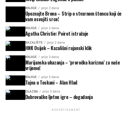
KNJIGE
prije 2 dana
Upoznajte Brona – Strip o stvarnom štencu koji će
vam osvojiti srce!
KNJIGE
prije 2 dana
Agatha Christie: Poirot istražuje
KAZALIŠTE
prije 2 dana
HNK Osijek – Kazališni rujanski klik
KNJIGE
prije 3 dana
Marijanska ukazanja – ‘proročka karizma’ za naše
vrijeme!
KNJIGE
prije 3 dana
Tajna u Toskani – Alan Hlad
GLAZBA
prije 3 dana
Dubrovačke ljetne igre – događanja
ADVERTISEMENT