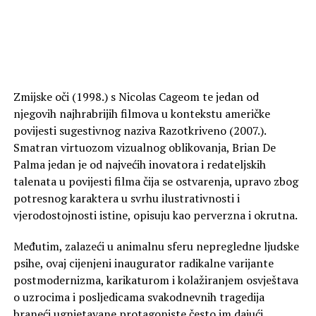
Zmijske oči (1998.) s Nicolas Cageom te jedan od
njegovih najhrabrijih filmova u kontekstu američke
povijesti sugestivnog naziva Razotkriveno (2007.).
Smatran virtuozom vizualnog oblikovanja, Brian De
Palma jedan je od najvećih inovatora i redateljskih
talenata u povijesti filma čija se ostvarenja, upravo zbog
potresnog karaktera u svrhu ilustrativnosti i
vjerodostojnosti istine, opisuju kao perverzna i okrutna.
Međutim, zalazeći u animalnu sferu nepregledne ljudske
psihe, ovaj cijenjeni inaugurator radikalne varijante
postmodernizma, karikaturom i kolažiranjem osvještava
o uzrocima i posljedicama svakodnevnih tragedija
braneći ugnjetavane protagoniste često im dajući