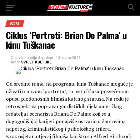
FILM
Ciklus ‘Portreti: Brian De Palma’ u
kinu Tuškanac
Objavljeno
prije 3 godine
-
13. rujna 2023.
Autor
SVIJET KULTURE
Od sredine rujna, na programu kina Tuškanac moguće je
uživati u novom ‘portretu’, to jest ciklusu posvećenom
opusu plodonosnih filmaša kultnog statusa. Na redu je
retrospektiva pop-avangardističkih djela američkog
redatelja i scenarista Briana De Palme koji se u
dugogodišnjoj karijeri ponajviše ostvario u žanrovima
napetog, kriminalističkog i psihološkog trilera.
Kroz osjetan utjecaj filmaša kao što su Alfred Hitchcock