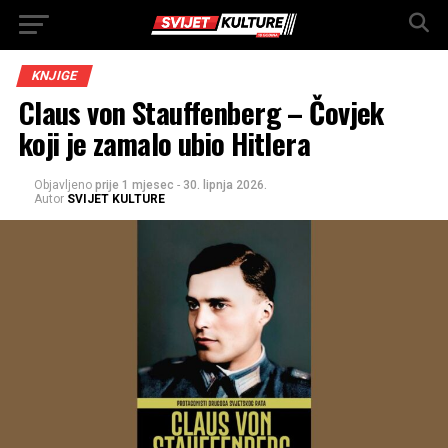
KNJIGE
Claus von Stauffenberg – Čovjek
koji je zamalo ubio Hitlera
Objavljeno
prije 1 mjesec
-
30. lipnja 2026.
Autor
SVIJET KULTURE