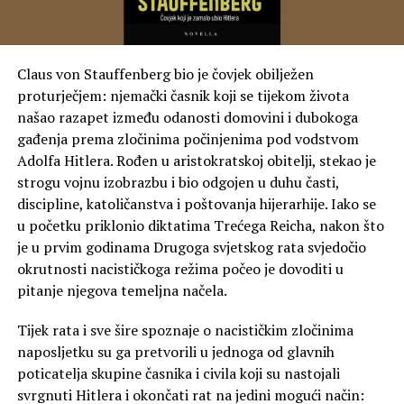
Claus von Stauffenberg bio je čovjek obilježen
proturječjem: njemački časnik koji se tijekom života
našao razapet između odanosti domovini i dubokoga
gađenja prema zločinima počinjenima pod vodstvom
Adolfa Hitlera. Rođen u aristokratskoj obitelji, stekao je
strogu vojnu izobrazbu i bio odgojen u duhu časti,
discipline, katoličanstva i poštovanja hijerarhije. Iako se
u početku priklonio diktatima Trećega Reicha, nakon što
je u prvim godinama Drugoga svjetskog rata svjedočio
okrutnosti nacističkoga režima počeo je dovoditi u
pitanje njegova temeljna načela.
Tijek rata i sve šire spoznaje o nacističkim zločinima
naposljetku su ga pretvorili u jednoga od glavnih
poticatelja skupine časnika i civila koji su nastojali
svrgnuti Hitlera i okončati rat na jedini mogući način: