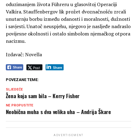
oduzimanjem života Führeru u glasovitoj Operaciji
Valkira. Stauffenbergov lik prožet dvoznačnošću zrcali
unutarnju borbu između odanosti i moralnosti, dužnosti
i savjesti. Unatoč neuspjehu, njegovo je nasljeđe nadraslo
povijesne okolnosti i ostalo simbolom njemačkog otpora
nacizmu.
Izdavač: Novella
Post
Share
Share
POVEZANE TEME:
SLJEDEĆE
Žena koja sam bila – Kerry Fisher
NE PROPUSTITE
Neobična muha s dva velika uha – Andrija Škare
ADVERTISEMENT