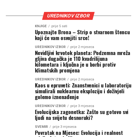
UREDNIKOV IZBOR
KNJIGE
prije 5 sati
Upoznajte Brona – Strip o stvarnom štencu
koji će vam osvojiti srce!
UREDNIKOV IZBOR
prije 2 mjeseca
Nevidljivi krvotok planeta: Podzemna mreža
gljiva dugačka je 110 kvadrilijuna
kilometara i ključna je u borbi protiv
klimatskih promjena
UREDNIKOV IZBOR
prije 2 mjeseca
Kaos u epruveti: Znanstvenici u laboratoriju
simulirali nuklearnu eksploziju i doživjeli
golemo iznenađenje
UREDNIKOV IZBOR
prije 3 mjeseca
Evolucijska zagonetka: Zašto su gotovo svi
ljudi na svijetu desnoruki?
SVEMIR
prije 3 mjeseca
Povratak na Mjesec: Evolucija i realnost