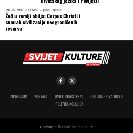
Hrvatskog jezika i Povijesti
DRUŠTVENI SKENER
prije 2 tjedna
Žeđ u zemlji obilja: Corpus Christi i
sumrak civilizacije neograničenih
resursa
IMPRESSUM
KONTAKT
UVJETI KORIŠTENJA
POLITIKA PRIVATNOSTI
POLITIKA KOLAČIĆA
Copyright © 2026. Svijet kulture