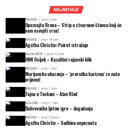
NAJNOVIJE
KNJIGE
prije 5 sati
Upoznajte Brona – Strip o stvarnom štencu koji će
vam osvojiti srce!
KNJIGE
prije 18 sati
Agatha Christie: Poirot istražuje
KAZALIŠTE
prije 19 sati
HNK Osijek – Kazališni rujanski klik
KNJIGE
prije 1 dan
Marijanska ukazanja – ‘proročka karizma’ za naše
vrijeme!
KNJIGE
prije 1 dan
Tajna u Toskani – Alan Hlad
GLAZBA
prije 1 dan
Dubrovačke ljetne igre – događanja
KNJIGE
prije 3 dana
Agatha Christie – Sudbina nepoznata