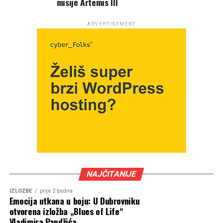
misije Artemis III
ADVERTISEMENT
NAJČITANIJE
IZLOŽBE
prije 2 tjedna
Emocija utkana u boju: U Dubrovniku
otvorena izložba „Blues of Life“
Vladimira Pandžića