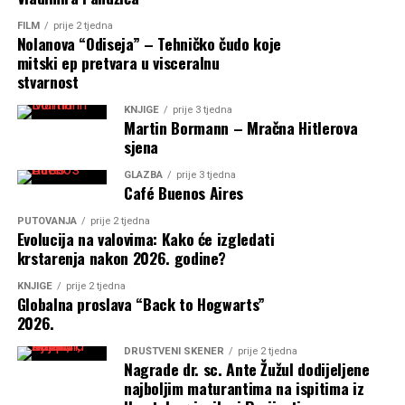
FILM
prije 2 tjedna
Nolanova “Odiseja” – Tehničko čudo koje
mitski ep pretvara u visceralnu
stvarnost
KNJIGE
prije 3 tjedna
Martin Bormann – Mračna Hitlerova
sjena
GLAZBA
prije 3 tjedna
Café Buenos Aires
PUTOVANJA
prije 2 tjedna
Evolucija na valovima: Kako će izgledati
krstarenja nakon 2026. godine?
KNJIGE
prije 2 tjedna
Globalna proslava “Back to Hogwarts”
2026.
DRUŠTVENI SKENER
prije 2 tjedna
Nagrade dr. sc. Ante Žužul dodijeljene
najboljim maturantima na ispitima iz