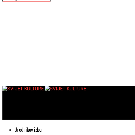
SVIJET KULTURE
Dobar protiv sjeverca – ljubavni roman za sve generacije
Urednikov izbor