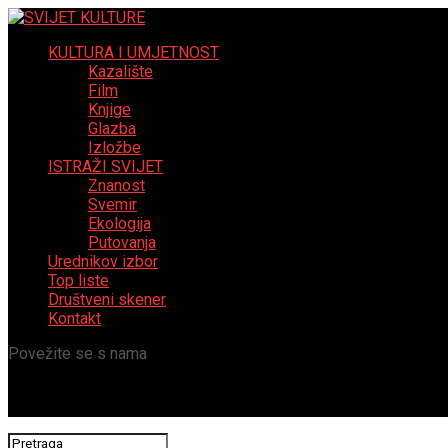
KULTURA I UMJETNOST
Kazalište
Film
Knjige
Glazba
Izložbe
ISTRAŽI SVIJET
Znanost
Svemir
Ekologija
Putovanja
Urednikov izbor
Top liste
Društveni skener
Kontakt
Povežite se s nama