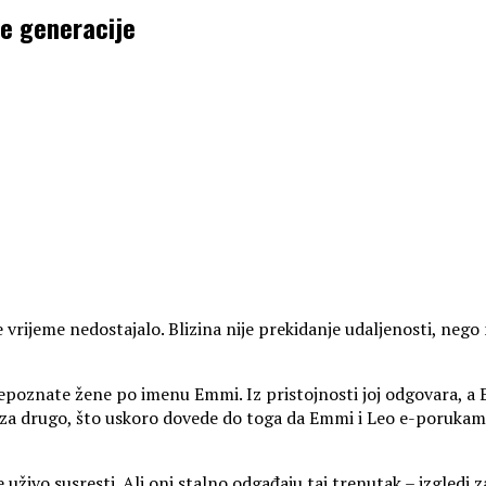
ve generacije
e vrijeme nedostajalo. Blizina nije prekidanje udaljenosti, neg
znate žene po imenu Emmi. Iz pristojnosti joj odgovara, a Em
a drugo, što uskoro dovede do toga da Emmi i Leo e-porukama r
uživo susresti. Ali oni stalno odgađaju taj trenutak – izgledi z