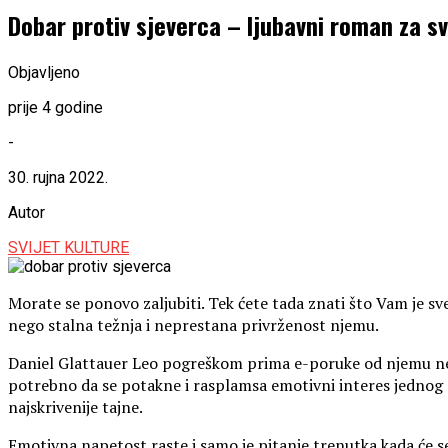
Dobar protiv sjeverca – ljubavni roman za s
Objavljeno
prije 4 godine
-
30. rujna 2022.
Autor
SVIJET KULTURE
Morate se ponovo zaljubiti. Tek ćete tada znati što Vam je sv
nego stalna težnja i neprestana privrženost njemu.
Daniel Glattauer Leo pogreškom prima e-poruke od njemu nepo
potrebno da se potakne i rasplamsa emotivni interes jednog z
najskrivenije tajne.
Emotivna napetost raste i samo je pitanje trenutka kada će se 