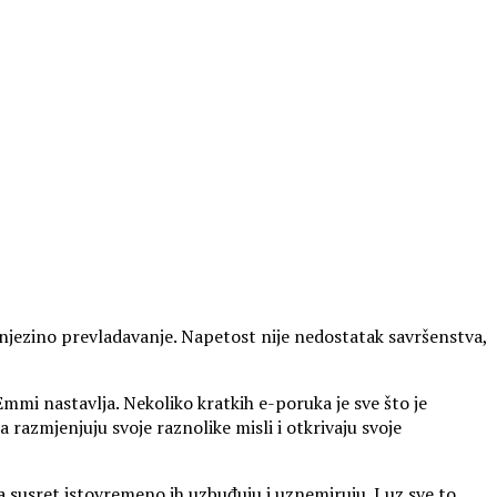
o njezino prevladavanje. Napetost nije nedostatak savršenstva,
mi nastavlja. Nekoliko kratkih e-poruka je sve što je
azmjenjuju svoje raznolike misli i otkrivaju svoje
a susret istovremeno ih uzbuđuju i uznemiruju. I uz sve to,