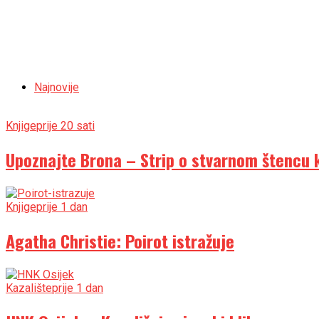
Najnovije
Knjige
prije 20 sati
Upoznajte Brona – Strip o stvarnom štencu ko
Knjige
prije 1 dan
Agatha Christie: Poirot istražuje
Kazalište
prije 1 dan