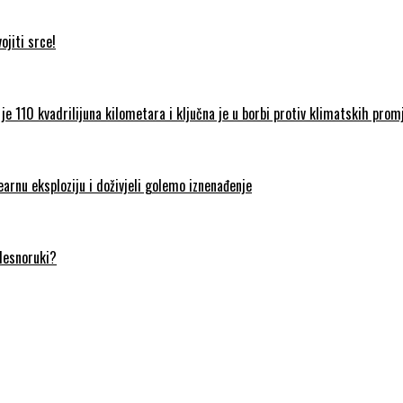
jiti srce!
je 110 kvadrilijuna kilometara i ključna je u borbi protiv klimatskih prom
earnu eksploziju i doživjeli golemo iznenađenje
 desnoruki?