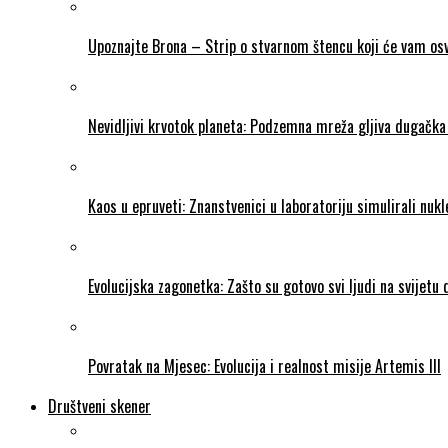
Upoznajte Brona – Strip o stvarnom štencu koji će vam osvo
Nevidljivi krvotok planeta: Podzemna mreža gljiva dugačka 
Kaos u epruveti: Znanstvenici u laboratoriju simulirali nukl
Evolucijska zagonetka: Zašto su gotovo svi ljudi na svijetu
Povratak na Mjesec: Evolucija i realnost misije Artemis III
Društveni skener