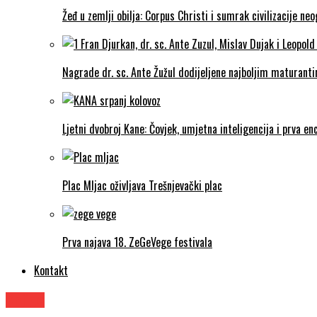
Žeđ u zemlji obilja: Corpus Christi i sumrak civilizacije ne
Nagrade dr. sc. Ante Žužul dodijeljene najboljim maturantim
Ljetni dvobroj Kane: Čovjek, umjetna inteligencija i prva enc
Plac Mljac oživljava Trešnjevački plac
Prva najava 18. ZeGeVege festivala
Kontakt
Knjige