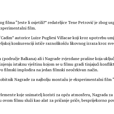
 filma “Jeste li osjetili?” redateljice Tene Petrović je zbog 
ksperimentalni film.
 “Cadim” autorice Luize Pugliesi Villacae koji kroz upotrebu umj
skoj konkurenciji ističe raznolikošću likovnog izraza kroz sve
lm (područje Balkana) ali i Nagrade zvjezdane prašine koja uklju
šnjenju istaknu vještinu kojom se u filmu gradi tinjajući konfli
avo filmski implodira na jedan filmski neočekivan način.
 dobitnik Nagrade za najbolju montažu je eksperimentalni film 
elemente koje snimatelj koristi za opću atmosferu, Nagrada za 
vom filmu služi kao alat za pričanje priče, besprijekorno pove