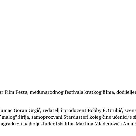
r Film Festa, međunarodnog festivala kratkog filma, dodijelje
glumac Goran Grgić, redatelj i producent Bobby B. Grubić, scenari
“malog” žirija, samoprozvani Stardusteri kojeg čine učenici/e si
agradu za najbolji studentski film. Martina Mladenović i Anja K