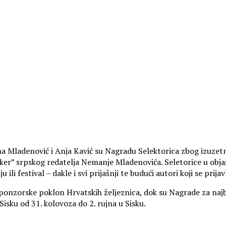
na Mladenović i Anja Kavić su Nagradu Selektorica zbog izuzet
r” srpskog redatelja Nemanje Mladenovića. Seletorice u objaš
iju ili festival – dakle i svi prijašnji te budući autori koji se pr
 sponzorske poklon Hrvatskih željeznica, dok su Nagrade za naj
Sisku od 31. kolovoza do 2. rujna u Sisku.