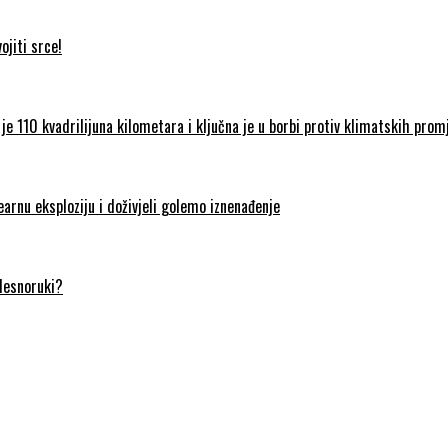
jiti srce!
je 110 kvadrilijuna kilometara i ključna je u borbi protiv klimatskih prom
earnu eksploziju i doživjeli golemo iznenađenje
 desnoruki?