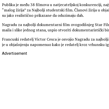
Publika je među 38 filmova u natjecateljskoj konkurenciji, na
“malog žirija” za Najbolji studentski film. Članovi žirija u o
su jako realistično prikazane da oduzimaju dah.
Nagradu za najbolji dokumentarni film ovogodišnjeg Star Film F
maila i slike jednog stana, uspio stvoriti dokumentaristički 
Francuski redatelj Victor Cesca je osvojio Nagradu za najbolji 
je u objašnjenju napomenuo kako je redatelj kroz vrhunsku ig
Advertisement