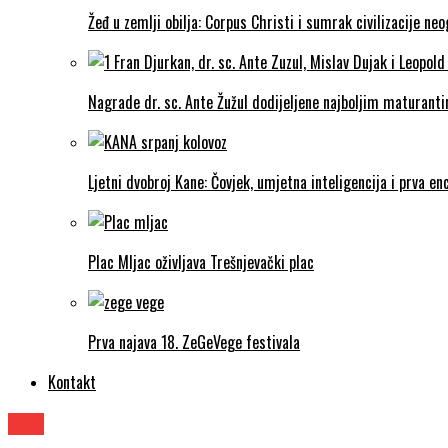
Žeđ u zemlji obilja: Corpus Christi i sumrak civilizacije ne
Nagrade dr. sc. Ante Žužul dodijeljene najboljim maturantim
Ljetni dvobroj Kane: Čovjek, umjetna inteligencija i prva enc
Plac Mljac oživljava Trešnjevački plac
Prva najava 18. ZeGeVege festivala
Kontakt
Film