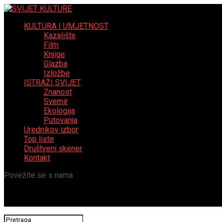
KULTURA I UMJETNOST
Kazalište
Film
Knjige
Glazba
Izložbe
ISTRAŽI SVIJET
Znanost
Svemir
Ekologija
Putovanja
Urednikov izbor
Top liste
Društveni skener
Kontakt
Povežite se s nama