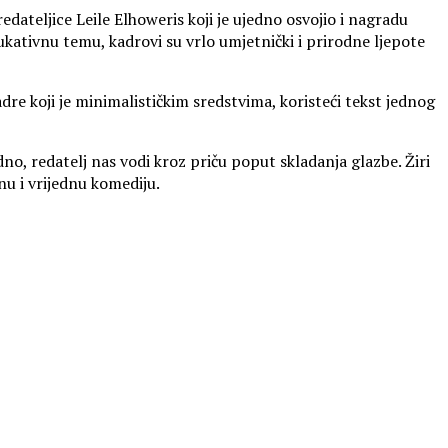
ateljice Leile Elhoweris koji je ujedno osvojio i nagradu
dukativnu temu, kadrovi su vrlo umjetnički i prirodne ljepote
dre koji je minimalističkim sredstvima, koristeći tekst jednog
edno, redatelj nas vodi kroz priču poput skladanja glazbe. Žiri
u i vrijednu komediju.