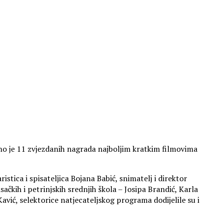
no je 11 zvjezdanih nagrada najboljim kratkim filmovima
stica i spisateljica Bojana Babić, snimatelj i direktor
sačkih i petrinjskih srednjih škola – Josipa Brandić, Karla
avić, selektorice natjecateljskog programa dodijelile su i