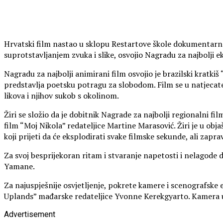
Hrvatski film nastao u sklopu Restartove škole dokumentarnog
suprotstavljanjem zvuka i slike, osvojio Nagradu za najbolji e
Nagradu za najbolji animirani film osvojio je brazilski kratkiš
predstavlja poetsku potragu za slobodom. Film se u natjecatelj
likova i njihov sukob s okolinom.
Žiri se složio da je dobitnik Nagrade za najbolji regionalni fi
film “Moj Nikola” redateljice Martine Marasović. Žiri je u obja
koji prijeti da će eksplodirati svake filmske sekunde, ali zapr
Za svoj besprijekoran ritam i stvaranje napetosti i nelagode
Yamane.
Za najuspješnije osvjetljenje, pokrete kamere i scenografske 
Uplands” mađarske redateljice Yvonne Kerekgyarto. Kamera u o
Advertisement