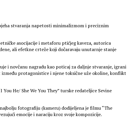
uspjeha stvaranja napetosti minimalizmom i preciznim
etničke asocijacije i metaforu ptićjeg kaveza, autorica
dene, ali efetkne crteže koji dočaravaju unutarnje stanje
čuje i novčanu nagradu kao poticaj za daljnje stvaranje, igrani
kt između protagonistice i njene toksične uže okoline, konflikt
“I You He/ She We You They” turske redateljice Sevine
najbolju fotografiju (kameru) dodijeljena je filmu “The
zujući emocije i naraciju kroz svoje kompozicije.