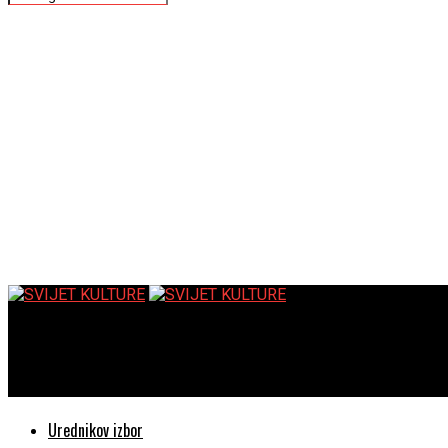
SVIJET KULTURE
Dodijeljene nagrade 10. Star Film Festa
Urednikov izbor