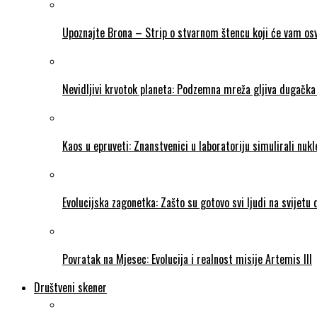
Upoznajte Brona – Strip o stvarnom štencu koji će vam osvo
Nevidljivi krvotok planeta: Podzemna mreža gljiva dugačka 
Kaos u epruveti: Znanstvenici u laboratoriju simulirali nukl
Evolucijska zagonetka: Zašto su gotovo svi ljudi na svijetu
Povratak na Mjesec: Evolucija i realnost misije Artemis III
Društveni skener