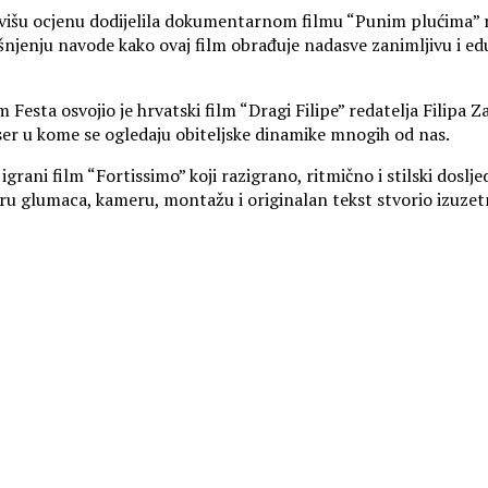
jvišu ocjenu dodijelila dokumentarnom filmu “Punim plućima” red
bjašnjenju navode kako ovaj film obrađuje nadasve zanimljivu i e
esta osvojio je hrvatski film “Dragi Filipe” redatelja Filipa Za
biser u kome se ogledaju obiteljske dinamike mnogih od nas.
igrani film “Fortissimo” koji razigrano, ritmično i stilski doslj
ru glumaca, kameru, montažu i originalan tekst stvorio izuzetn