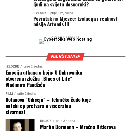
ljudi na svijetu desnoruki?
SVEMIR
prije 3 mjeseca
Povratak na Mjesec: Evolucija i realnost
misije Artemis III
ADVERTISEMENT
NAJČITANIJE
IZLOŽBE
prije 2 tjedna
Emocija utkana u boju: U Dubrovniku
otvorena izložba „Blues of Life“
Vladimira Pandžića
FILM
prije 2 tjedna
Nolanova “Odiseja” – Tehničko čudo koje
mitski ep pretvara u visceralnu
stvarnost
KNJIGE
prije 3 tjedna
Martin Bormann – Mračna Hitlerova