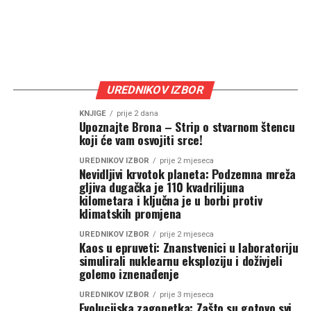
UREDNIKOV IZBOR
KNJIGE
prije 2 dana
Upoznajte Brona – Strip o stvarnom štencu
koji će vam osvojiti srce!
UREDNIKOV IZBOR
prije 2 mjeseca
Nevidljivi krvotok planeta: Podzemna mreža
gljiva dugačka je 110 kvadrilijuna
kilometara i ključna je u borbi protiv
klimatskih promjena
UREDNIKOV IZBOR
prije 2 mjeseca
Kaos u epruveti: Znanstvenici u laboratoriju
simulirali nuklearnu eksploziju i doživjeli
golemo iznenađenje
UREDNIKOV IZBOR
prije 3 mjeseca
Evolucijska zagonetka: Zašto su gotovo svi