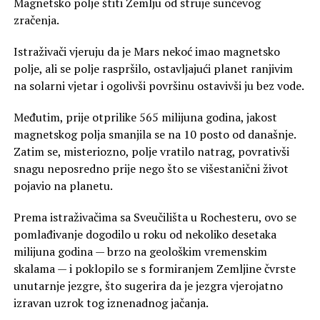
Magnetsko polje štiti Zemlju od struje sunčevog
zračenja.
Istraživači vjeruju da je Mars nekoć imao magnetsko
polje, ali se polje raspršilo, ostavljajući planet ranjivim
na solarni vjetar i ogolivši površinu ostavivši ju bez vode.
Međutim, prije otprilike 565 milijuna godina, jakost
magnetskog polja smanjila se na 10 posto od današnje.
Zatim se, misteriozno, polje vratilo natrag, povrativši
snagu neposredno prije nego što se višestanični život
pojavio na planetu.
Prema istraživačima sa Sveučilišta u Rochesteru, ovo se
pomlađivanje dogodilo u roku od nekoliko desetaka
milijuna godina — brzo na geološkim vremenskim
skalama — i poklopilo se s formiranjem Zemljine čvrste
unutarnje jezgre, što sugerira da je jezgra vjerojatno
izravan uzrok tog iznenadnog jačanja.