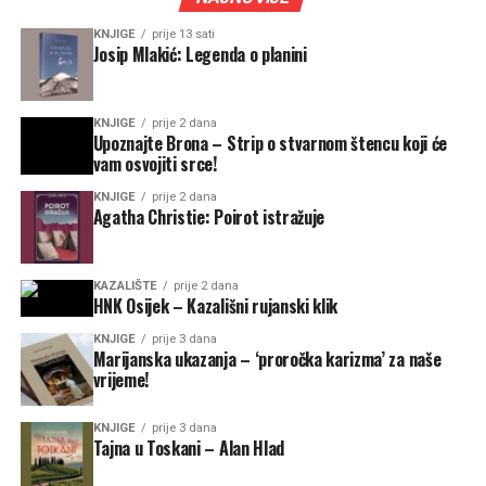
KNJIGE
prije 13 sati
Josip Mlakić: Legenda o planini
KNJIGE
prije 2 dana
Upoznajte Brona – Strip o stvarnom štencu koji će
vam osvojiti srce!
KNJIGE
prije 2 dana
Agatha Christie: Poirot istražuje
KAZALIŠTE
prije 2 dana
HNK Osijek – Kazališni rujanski klik
KNJIGE
prije 3 dana
Marijanska ukazanja – ‘proročka karizma’ za naše
vrijeme!
KNJIGE
prije 3 dana
Tajna u Toskani – Alan Hlad