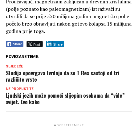
Proučavajući magnetizam zaključan u drevnim kristalima
(polje poznato kao paleomagnetizam) istraživači su
utvrdili da se prije 550 milijuna godina magnetsko polje
počelo brzo obnavljati nakon gotovo kolapsa 15 milijuna
godina prije toga.
Post
Share
Share
POVEZANE TEME:
SLJEDEĆE
Studija opovrgava tvrdnju da se T Rex sastoji od tri
različite vrste
NE PROPUSTITE
Ljudski jezik može pomoći slijepim osobama da “vide”
svijet. Evo kako
ADVERTISEMENT