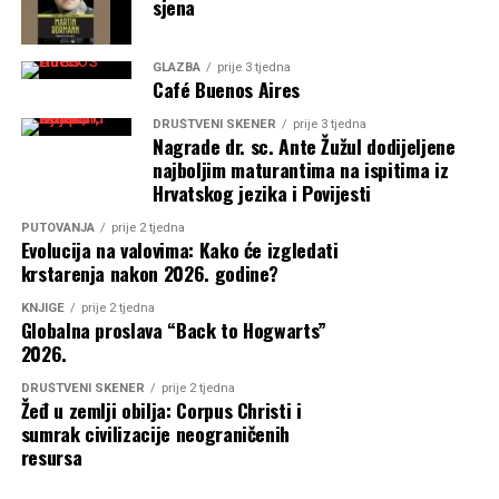
sjena
GLAZBA
prije 3 tjedna
Café Buenos Aires
DRUŠTVENI SKENER
prije 3 tjedna
Nagrade dr. sc. Ante Žužul dodijeljene
najboljim maturantima na ispitima iz
Hrvatskog jezika i Povijesti
PUTOVANJA
prije 2 tjedna
Evolucija na valovima: Kako će izgledati
krstarenja nakon 2026. godine?
KNJIGE
prije 2 tjedna
Globalna proslava “Back to Hogwarts”
2026.
DRUŠTVENI SKENER
prije 2 tjedna
Žeđ u zemlji obilja: Corpus Christi i
sumrak civilizacije neograničenih
resursa