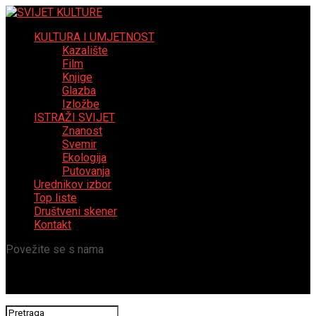
KULTURA I UMJETNOST
Kazalište
Film
Knjige
Glazba
Izložbe
ISTRAŽI SVIJET
Znanost
Svemir
Ekologija
Putovanja
Urednikov izbor
Top liste
Društveni skener
Kontakt
Povežite se s nama