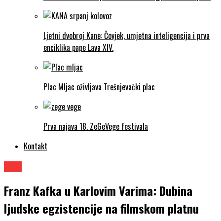
Ljetni dvobroj Kane: Čovjek, umjetna inteligencija i prva
enciklika pape Lava XIV.
Plac Mljac oživljava Trešnjevački plac
Prva najava 18. ZeGeVege festivala
Kontakt
Film
Franz Kafka u Karlovim Varima: Dubina
ljudske egzistencije na filmskom platnu