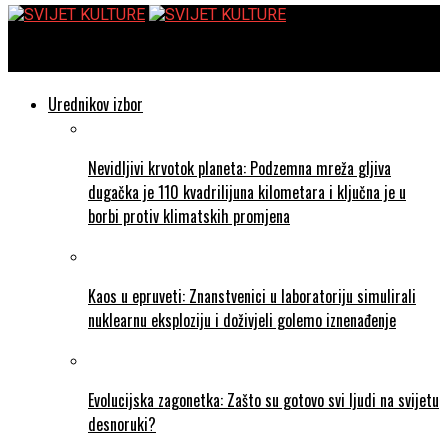
SVIJET KULTURE
Urednikov izbor
Nevidljivi krvotok planeta: Podzemna mreža gljiva
dugačka je 110 kvadrilijuna kilometara i ključna je u
borbi protiv klimatskih promjena
Kaos u epruveti: Znanstvenici u laboratoriju simulirali
nuklearnu eksploziju i doživjeli golemo iznenađenje
Evolucijska zagonetka: Zašto su gotovo svi ljudi na svijetu
desnoruki?