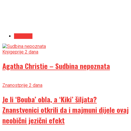
Najnovije
Knjige
prije 2 dana
Agatha Christie – Sudbina nepoznata
Znanost
prije 2 dana
Je li ‘Bouba’ obla, a ‘Kiki’ šiljata?
Znanstvenici otkrili da i majmuni dijele ovaj
neobični jezični efekt