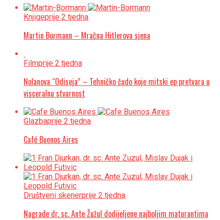
Knjige
prije 2 tjedna
Martin Bormann – Mračna Hitlerova sjena
Film
prije 2 tjedna
Nolanova “Odiseja” – Tehničko čudo koje mitski ep pretvara u
visceralnu stvarnost
Glazba
prije 2 tjedna
Café Buenos Aires
Društveni skener
prije 2 tjedna
Nagrade dr. sc. Ante Žužul dodijeljene najboljim maturantima