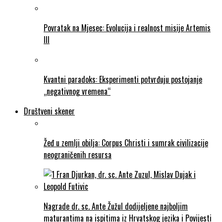
Povratak na Mjesec: Evolucija i realnost misije Artemis
III
Kvantni paradoks: Eksperimenti potvrđuju postojanje
„negativnog vremena“
Društveni skener
Žeđ u zemlji obilja: Corpus Christi i sumrak civilizacije
neograničenih resursa
Nagrade dr. sc. Ante Žužul dodijeljene najboljim
maturantima na ispitima iz Hrvatskog jezika i Povijesti