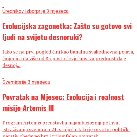
Urednikov izbor
prije 3 mjeseca
Evolucijska zagonetka: Zašto su gotovo svi
ljudi na svijetu desnoruki?
Iako se na prvi pogled čini kao banalna svakodnevna pojava,
činjenica da više od 85 posto čovječanstva prednost daje
desnoj...
Svemir
prije 3 mjeseca
Povratak na Mjesec: Evolucija i realnost
misije Artemis III
Program Artemis predstavlja najambiciozniji pothvat
istraživanja svemira u 21. stoljeću. Iako je prvotni politički
narativ obećavao brz i trijumfalan povratak...