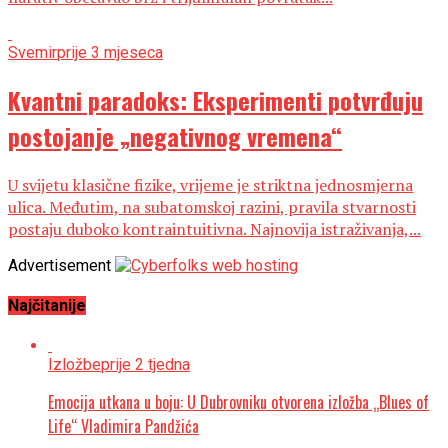
Svemir
prije 3 mjeseca
Kvantni paradoks: Eksperimenti potvrđuju
postojanje „negativnog vremena“
U svijetu klasične fizike, vrijeme je striktna jednosmjerna
ulica. Međutim, na subatomskoj razini, pravila stvarnosti
postaju duboko kontraintuitivna. Najnovija istraživanja,...
Advertisement
Najčitanije
Izložbe
prije 2 tjedna
Emocija utkana u boju: U Dubrovniku otvorena izložba „Blues of
Life“ Vladimira Pandžića