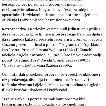
bespomoćnost pojedinca u suočenju s moćnim i
neobjašnjivim silama. Njegovi likovi, često zarobljeni u
apsurdnim i bezizlaznim situacijama, bore se s osjećajem
otuđenja i traže smisao u besmislenom svijetu.
Retrospectiva u Karlovim Varima nudi jedinstvenu priliku
da se prouče različite filmske interpretacije Kafkinih djela i
da se sagleda kako su redatelji i scenaristi prenijeli njegovu
složenu prozu na filmsko platno. Program uključuje klasike
kao što su “Proces” Orsona Wellesa (1962.) i “Zamok”
Michela Angela Antonionija (1969.), kao i novije adaptacije
poput “Metamorfoze” Davida Cronenberga (1990.) i
“Glazbene kutije” Istvána Szabóa (2009.).
Osim filmskih projekcija, program retropektive uključuje i
niz predavanja, diskusija i radionica koje će se baviti
Kafkinim životom i djelom. Među izvještavačima su ugledni
filmski kritičari, akademici i književnici.
“Franz Kafka: U potrazi za smislom” obećava biti
fascinantan i uzbudljiv događaj koji će cinefilima i