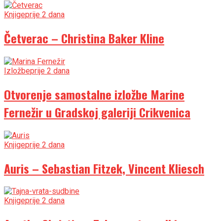
Knjige
prije 2 dana
Četverac – Christina Baker Kline
Izložbe
prije 2 dana
Otvorenje samostalne izložbe Marine
Fernežir u Gradskoj galeriji Crikvenica
Knjige
prije 2 dana
Auris – Sebastian Fitzek, Vincent Kliesch
Knjige
prije 2 dana