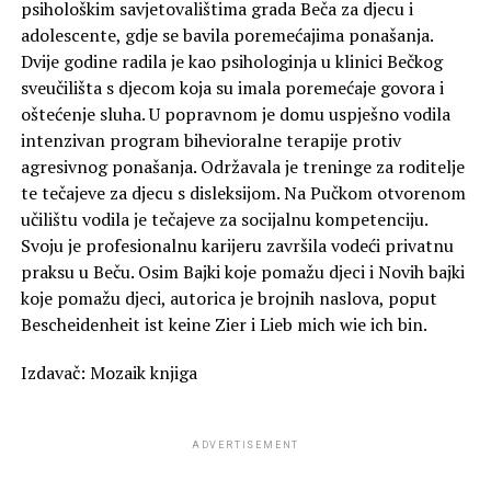
psihološkim savjetovalištima grada Beča za djecu i
adolescente, gdje se bavila poremećajima ponašanja.
Dvije godine radila je kao psihologinja u klinici Bečkog
sveučilišta s djecom koja su imala poremećaje govora i
oštećenje sluha. U popravnom je domu uspješno vodila
intenzivan program bihevioralne terapije protiv
agresivnog ponašanja. Održavala je treninge za roditelje
te tečajeve za djecu s disleksijom. Na Pučkom otvorenom
učilištu vodila je tečajeve za socijalnu kompetenciju.
Svoju je profesionalnu karijeru završila vodeći privatnu
praksu u Beču. Osim Bajki koje pomažu djeci i Novih bajki
koje pomažu djeci, autorica je brojnih naslova, poput
Bescheidenheit ist keine Zier i Lieb mich wie ich bin.
Izdavač: Mozaik knjiga
ADVERTISEMENT