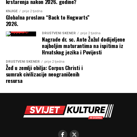
krstarenja nakon 2026. godine?
KNJIGE
prije 2 tjedna
Globalna proslava “Back to Hogwarts”
2026.
DRUŠTVENI SKENER
prije 2 tjedna
Nagrade dr. sc. Ante Žužul dodijeljene
najboljim maturantima na ispitima iz
Hrvatskog jezika i Povijesti
DRUŠTVENI SKENER
prije 2 tjedna
Žeđ u zemlji obilja: Corpus Christi i
sumrak civilizacije neograničenih
resursa