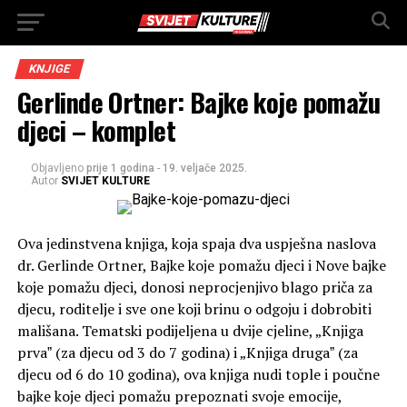
KNJIGE
Gerlinde Ortner: Bajke koje pomažu
djeci – komplet
Objavljeno
prije 1 godina
-
19. veljače 2025.
Autor
SVIJET KULTURE
Ova jedinstvena knjiga, koja spaja dva uspješna naslova
dr. Gerlinde Ortner, Bajke koje pomažu djeci i Nove bajke
koje pomažu djeci, donosi neprocjenjivo blago priča za
djecu, roditelje i sve one koji brinu o odgoju i dobrobiti
mališana. Tematski podijeljena u dvije cjeline, „Knjiga
prvaˮ (za djecu od 3 do 7 godina) i „Knjiga drugaˮ (za
djecu od 6 do 10 godina), ova knjiga nudi tople i poučne
bajke koje djeci pomažu prepoznati svoje emocije,