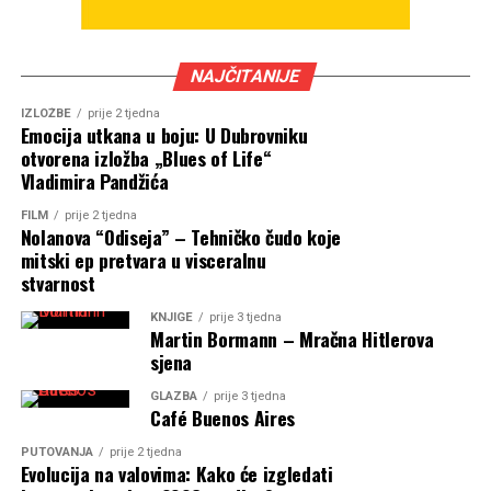
NAJČITANIJE
IZLOŽBE
prije 2 tjedna
Emocija utkana u boju: U Dubrovniku
otvorena izložba „Blues of Life“
Vladimira Pandžića
FILM
prije 2 tjedna
Nolanova “Odiseja” – Tehničko čudo koje
mitski ep pretvara u visceralnu
stvarnost
KNJIGE
prije 3 tjedna
Martin Bormann – Mračna Hitlerova
sjena
GLAZBA
prije 3 tjedna
Café Buenos Aires
PUTOVANJA
prije 2 tjedna
Evolucija na valovima: Kako će izgledati