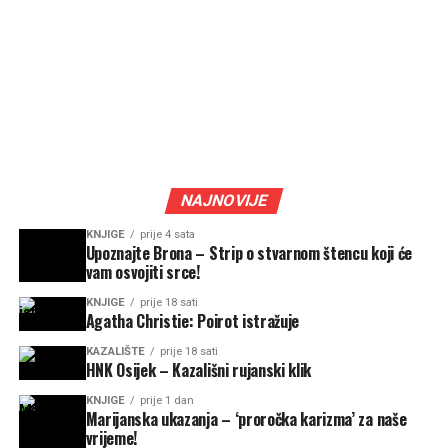
NAJNOVIJE
KNJIGE
prije 4 sata
Upoznajte Brona – Strip o stvarnom štencu koji će
vam osvojiti srce!
KNJIGE
prije 18 sati
Agatha Christie: Poirot istražuje
KAZALIŠTE
prije 18 sati
HNK Osijek – Kazališni rujanski klik
KNJIGE
prije 1 dan
Marijanska ukazanja – ‘proročka karizma’ za naše
vrijeme!