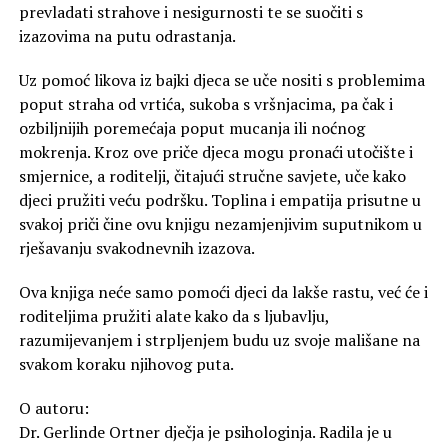
prevladati strahove i nesigurnosti te se suočiti s
izazovima na putu odrastanja.
Uz pomoć likova iz bajki djeca se uče nositi s problemima
poput straha od vrtića, sukoba s vršnjacima, pa čak i
ozbiljnijih poremećaja poput mucanja ili noćnog
mokrenja. Kroz ove priče djeca mogu pronaći utočište i
smjernice, a roditelji, čitajući stručne savjete, uče kako
djeci pružiti veću podršku. Toplina i empatija prisutne u
svakoj priči čine ovu knjigu nezamjenjivim suputnikom u
rješavanju svakodnevnih izazova.
Ova knjiga neće samo pomoći djeci da lakše rastu, već će i
roditeljima pružiti alate kako da s ljubavlju,
razumijevanjem i strpljenjem budu uz svoje mališane na
svakom koraku njihovog puta.
O autoru:
Dr. Gerlinde Ortner dječja je psihologinja. Radila je u