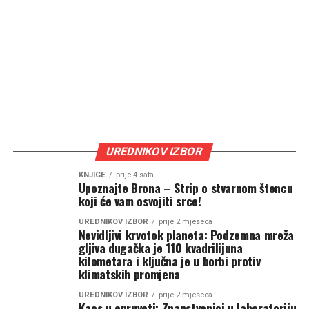
UREDNIKOV IZBOR
KNJIGE
prije 4 sata
Upoznajte Brona – Strip o stvarnom štencu
koji će vam osvojiti srce!
UREDNIKOV IZBOR
prije 2 mjeseca
Nevidljivi krvotok planeta: Podzemna mreža
gljiva dugačka je 110 kvadrilijuna
kilometara i ključna je u borbi protiv
klimatskih promjena
UREDNIKOV IZBOR
prije 2 mjeseca
Kaos u epruveti: Znanstvenici u laboratoriju