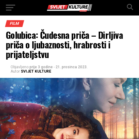
FILM
Golubica: Čudesna priča – Dirljiva
priča o ljubaznosti, hrabrosti i
prijateljstvu
Objavljeno
prije 3 godine
-
21. prosinca 2023.
Autor
SVIJET KULTURE