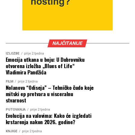
NAJČITANIJE
IZLOŽBE
prije 2 tjedna
Emocija utkana u boju: U Dubrovniku
otvorena izložba „Blues of Life“
Vladimira Pandžića
FILM
prije 2 tjedna
Nolanova “Odiseja” – Tehničko čudo koje
mitski ep pretvara u visceralnu
stvarnost
PUTOVANJA
prije 2 tjedna
Evolucija na valovima: Kako će izgledati
krstarenja nakon 2026. godine?
KNJIGE
prije 2 tjedna