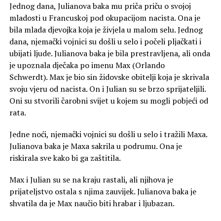
Jednog dana, Julianova baka mu priča priču o svojoj
mladosti u Francuskoj pod okupacijom nacista. Ona je
bila mlada djevojka koja je živjela u malom selu. Jednog
dana, njemački vojnici su došli u selo i počeli pljačkati i
ubijati ljude. Julianova baka je bila prestravljena, ali onda
je upoznala dječaka po imenu Max (Orlando
Schwerdt). Max je bio sin židovske obitelji koja je skrivala
svoju vjeru od nacista. On i Julian su se brzo sprijateljili.
Oni su stvorili čarobni svijet u kojem su mogli pobjeći od
rata.
Jedne noći, njemački vojnici su došli u selo i tražili Maxa.
Julianova baka je Maxa sakrila u podrumu. Ona je
riskirala sve kako bi ga zaštitila.
Max i Julian su se na kraju rastali, ali njihova je
prijateljstvo ostala s njima zauvijek. Julianova baka je
shvatila da je Max naučio biti hrabar i ljubazan.