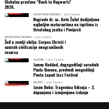
Globalna proslava “Back to Hogwarts”
2026.
DRUŠTVENI SKENER
prije 3 tjedna
Nagrade dr. sc. Ante Žužul dodijeljene
najboljim maturantima na ispitima iz
Hrvatskog jezika i Povijesti
DRUŠTVENI SKENER
prije 2 tjedna
Žeđ u zemlji obilja: Corpus Christi i
sumrak civilizacije neograničenih
resursa
GLAZBA
prije 3 tjedna
Jamey Haddad, dugogodišnji suradnik
Paula Simona, predvodi ovogodišnji
Ponta Lopud Jazz Festival
KNJIGE
prije 2 tjedna
Jasen Boko: Tragovima Odiseja – 2.
dopunjeno i izmijenjeno izdanje