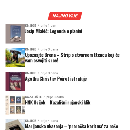
NAJNOVIJE
KNJIGE
prije 1 dan
Josip Mlakić: Legenda o planini
KNJIGE
prije 3 dana
Upoznajte Brona – Strip o stvarnom štencu koji će
vam osvojiti srce!
KNJIGE
prije 3 dana
Agatha Christie: Poirot istražuje
KAZALIŠTE
prije 3 dana
HNK Osijek – Kazališni rujanski klik
KNJIGE
prije 4 dana
Marijanska ukazanja – ‘proročka karizma’ za naše