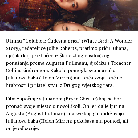
U filmu “Golubica: Čudesna priča” (White Bird: A Wonder
Story), redateljice Julije Roberts, pratimo priču Juliana,
dječaka koji je izbačen iz škole zbog nasilničkog
ponašanja prema Augustu Pullmanu, dječaku s Treacher
Collins sindromom. Kako bi pomogla svom unuku,
Julianova baka (Helen Mirren) mu priča svoju priču o
hrabrosti i prijateljstvu iz Drugog svjetskog rata.
Film započinje s Julianom (Bryce Gheisar) koji se bori
pronaći svoje mjesto u novoj školi. On je i dalje ljut na
Augusta (August Pullman) i na sve koji ga podržavaju.
Julianova baka (Helen Mirren) pokušava mu pomoći, ali
on je odbacuje.