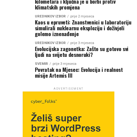
kilometara i ključna je u borbi protiv
klimatskih promjena
UREDNIKOV IZBOR
prije 2 mjeseca
Kaos u epruveti: Znanstvenici u laboratoriju
simulirali nuklearnu eksploziju i doživjeli
golemo iznenađenje
UREDNIKOV IZBOR
prije 3 mjeseca
Evolucijska zagonetka: Zašto su gotovo svi
ljudi na svijetu desnoruki?
SVEMIR
prije 3 mjeseca
Povratak na Mjesec: Evolucija i realnost
misije Artemis III
ADVERTISEMENT