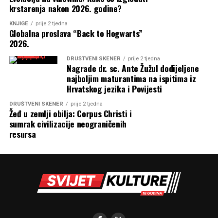
krstarenja nakon 2026. godine?
KNJIGE
prije 2 tjedna
Globalna proslava “Back to Hogwarts”
2026.
DRUŠTVENI SKENER
prije 2 tjedna
Nagrade dr. sc. Ante Žužul dodijeljene
najboljim maturantima na ispitima iz
Hrvatskog jezika i Povijesti
DRUŠTVENI SKENER
prije 2 tjedna
Žeđ u zemlji obilja: Corpus Christi i
sumrak civilizacije neograničenih
resursa