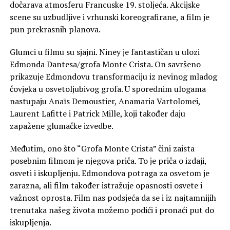
dočarava atmosferu Francuske 19. stoljeća. Akcijske
scene su uzbudljive i vrhunski koreografirane, a film je
pun prekrasnih planova.
Glumci u filmu su sjajni. Niney je fantastičan u ulozi
Edmonda Dantesa/grofa Monte Crista. On savršeno
prikazuje Edmondovu transformaciju iz nevinog mladog
čovjeka u osvetoljubivog grofa. U sporednim ulogama
nastupaju Anaïs Demoustier, Anamaria Vartolomei,
Laurent Lafitte i Patrick Mille, koji također daju
zapažene glumačke izvedbe.
Međutim, ono što “Grofa Monte Crista” čini zaista
posebnim filmom je njegova priča. To je priča o izdaji,
osveti i iskupljenju. Edmondova potraga za osvetom je
zarazna, ali film također istražuje opasnosti osvete i
važnost oprosta. Film nas podsjeća da se i iz najtamnijih
trenutaka našeg života možemo podići i pronaći put do
iskupljenja.