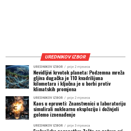
UREDNIKOV IZBOR
UREDNIKOV IZBOR
prije 2 mjeseca
Nevidljivi krvotok planeta: Podzemna mreža
gljiva dugačka je 110 kvadrilijuna
kilometara i ključna je u borbi protiv
klimatskih promjena
UREDNIKOV IZBOR
prije 2 mjeseca
Kaos u epruveti: Znanstvenici u laboratoriju
simulirali nuklearnu eksploziju i doživjeli
golemo iznenađenje
UREDNIKOV IZBOR
prije 3 mjeseca
Evolucijska zagonetka: Zašto su gotovo svi