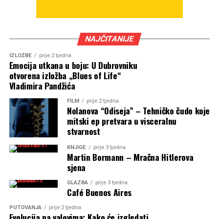
NAJČITANIJE
IZLOŽBE
prije 2 tjedna
Emocija utkana u boju: U Dubrovniku
otvorena izložba „Blues of Life“
Vladimira Pandžića
FILM
prije 2 tjedna
Nolanova “Odiseja” – Tehničko čudo koje
mitski ep pretvara u visceralnu
stvarnost
KNJIGE
prije 3 tjedna
Martin Bormann – Mračna Hitlerova
sjena
GLAZBA
prije 3 tjedna
Café Buenos Aires
PUTOVANJA
prije 2 tjedna
Evolucija na valovima: Kako će izgledati