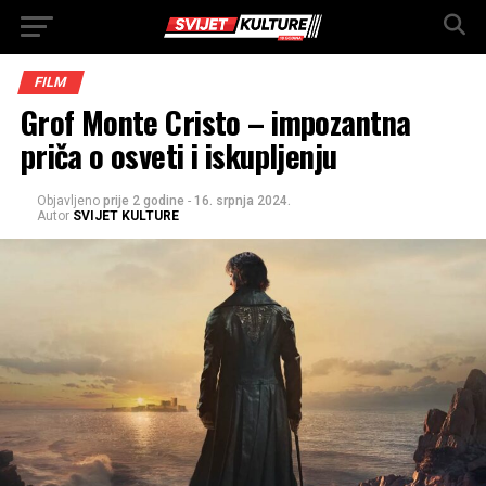
FILM
Grof Monte Cristo – impozantna
priča o osveti i iskupljenju
Objavljeno
prije 2 godine
-
16. srpnja 2024.
Autor
SVIJET KULTURE