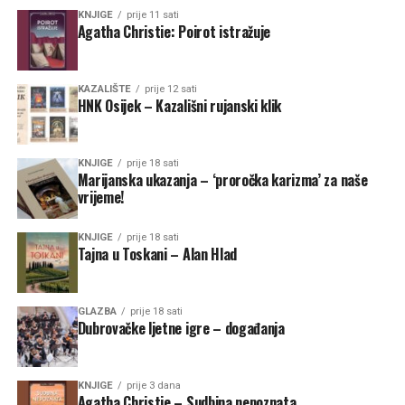
KNJIGE
prije 11 sati
Agatha Christie: Poirot istražuje
KAZALIŠTE
prije 12 sati
HNK Osijek – Kazališni rujanski klik
KNJIGE
prije 18 sati
Marijanska ukazanja – ‘proročka karizma’ za naše
vrijeme!
KNJIGE
prije 18 sati
Tajna u Toskani – Alan Hlad
GLAZBA
prije 18 sati
Dubrovačke ljetne igre – događanja
KNJIGE
prije 3 dana
Agatha Christie – Sudbina nepoznata