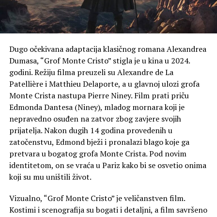
Dugo očekivana adaptacija klasičnog romana Alexandrea
Dumasa, “Grof Monte Cristo” stigla je u kina u 2024.
godini. Režiju filma preuzeli su Alexandre de La
Patellière i Matthieu Delaporte, a u glavnoj ulozi grofa
Monte Crista nastupa Pierre Niney. Film prati priču
Edmonda Dantesa (Niney), mladog mornara koji je
nepravedno osuđen na zatvor zbog zavjere svojih
prijatelja. Nakon dugih 14 godina provedenih u
zatočenstvu, Edmond bježi i pronalazi blago koje ga
pretvara u bogatog grofa Monte Crista. Pod novim
identitetom, on se vraća u Pariz kako bi se osvetio onima
koji su mu uništili život.
Vizualno, “Grof Monte Cristo” je veličanstven film.
Kostimi i scenografija su bogati i detaljni, a film savršeno