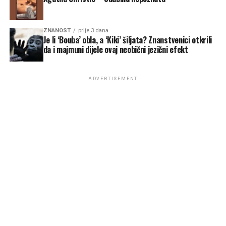
ZNANOST
prije 3 dana
Je li ‘Bouba’ obla, a ‘Kiki’ šiljata? Znanstvenici otkrili
da i majmuni dijele ovaj neobični jezični efekt
ADVERTISEMENT