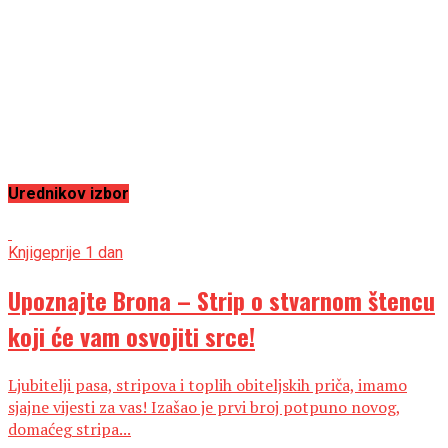
Urednikov izbor
Knjige
prije 1 dan
Upoznajte Brona – Strip o stvarnom štencu
koji će vam osvojiti srce!
Ljubitelji pasa, stripova i toplih obiteljskih priča, imamo
sjajne vijesti za vas! Izašao je prvi broj potpuno novog,
domaćeg stripa...