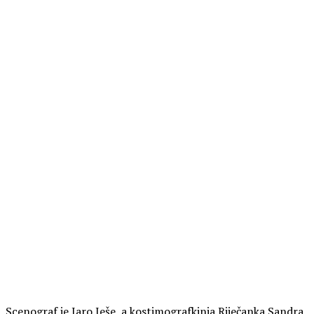
Scenograf je Jaro Ješe, a kostimografkinja Riječanka Sandra