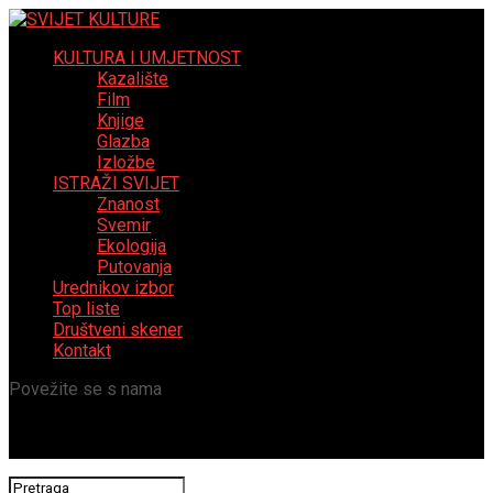
KULTURA I UMJETNOST
Kazalište
Film
Knjige
Glazba
Izložbe
ISTRAŽI SVIJET
Znanost
Svemir
Ekologija
Putovanja
Urednikov izbor
Top liste
Društveni skener
Kontakt
Povežite se s nama