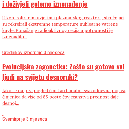
i doživjeli golemo iznenađenje
U kontroliranim uvjetima plazmatskog reaktora, stručnjaci
su rekreirali ekstremne temperature nuklearne vatrene
kugle. Ponašanje radioaktivnog cezija u potpunosti je
iznenadilo...
Urednikov izbor
prije 3 mjeseca
Evolucijska zagonetka: Zašto su gotovo svi
ljudi na svijetu desnoruki?
Iako se na prvi pogled čini kao banalna svakodnevna pojava,
činjenica da više od 85 posto čovječanstva prednost daje
desnoj...
Svemir
prije 3 mjeseca