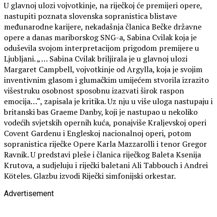
U glavnoj ulozi vojvotkinje, na riječkoj će premijeri opere,
nastupiti poznata slovenska sopranistica blistave
međunarodne karijere, nekadašnja članica Bečke državne
opere a danas mariborskog SNG-a, Sabina Cvilak koja je
oduševila svojom interpretacijom prigodom premijere u
Ljubljani. „ … Sabina Cvilak briljirala je u glavnoj ulozi
Margaret Campbell, vojvotkinje od Argylla, koja je svojim
inventivnim glasom i glumačkim umijećem stvorila izrazito
višestruku osobnost sposobnu izazvati širok raspon
emocija…“, zapisala je kritika. Uz nju u više uloga nastupaju i
britanski bas Graeme Danby, koji je nastupao u nekoliko
vodećih svjetskih opernih kuća, ponajviše Kraljevskoj operi
Covent Gardenu i Engleskoj nacionalnoj operi, potom
sopranistica riječke Opere Karla Mazzarolli i tenor Gregor
Ravnik. U predstavi pleše i članica riječkog Baleta Ksenija
Krutova, a sudjeluju i riječki baletani Ali Tabbouch i Andrei
Köteles. Glazbu izvodi Riječki simfonijski orkestar.
Advertisement