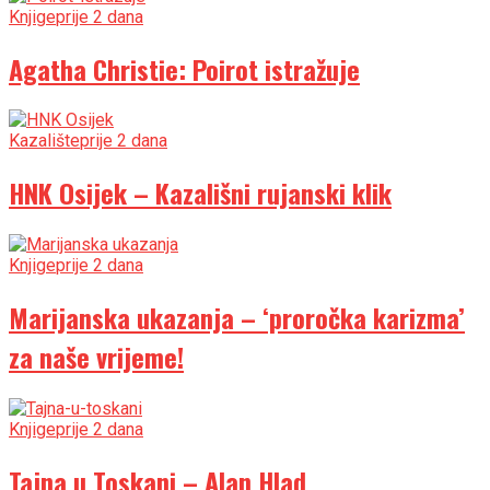
Knjige
prije 2 dana
Agatha Christie: Poirot istražuje
Kazalište
prije 2 dana
HNK Osijek – Kazališni rujanski klik
Knjige
prije 2 dana
Marijanska ukazanja – ‘proročka karizma’
za naše vrijeme!
Knjige
prije 2 dana
Tajna u Toskani – Alan Hlad