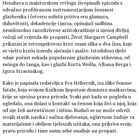
Henshera u majstorskom vrtlogu živopisnih epizoda s
odvažno profiliranom instrumentacijom šesnaest
glazbenika i četvero solista priziva eru glamura,
duhovitosti, dekadencije i jazza, opisujući sudbinu
nemilosrdno razotkrivene aristokratkinje u njenoj divljoj
vožnji od zvijezda do propasti. Život Margaret Campbell
prikazan je retrospektivno kroz osam slika u dva čina, koje
se vješto kreću između sjećanja i mašte. Istodobno djelo
odaje počast nekada popularnim glazbenim stilovima, od
swinga do tanga, kao i glazbi Kurta Weilla, Albana Berga i
Igora Stravinskog.
Kako je napisala redateljica Eva Hribernik, iza slike femme
fatale, koja svojom fizičkom ljepotom dominira muškarcima,
krije se njezina prava priroda. Svaki put kada se pogleda u
ogledalo, ona dolazi u kontakt sa ženom koja živi u njoj, koja
od nje želi autentičnost i istinu. Budući se ne može odreći
svojih starih navika i načina djelovanja, uglavnom žudnje za
materijalnim i obiljem tjelesnih užitaka, ona prikriva svoju
pravu prirodu i time samu sebe osuđuje na propast.