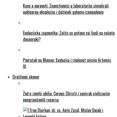
Kaos u epruveti: Znanstvenici u laboratoriju simulirali
nuklearnu eksploziju i doživjeli golemo iznenađenje
Evolucijska zagonetka: Zašto su gotovo svi ljudi na svijetu
desnoruki?
Povratak na Mjesec: Evolucija i realnost misije Artemis
III
Društveni skener
Žeđ u zemlji obilja: Corpus Christi i sumrak civilizacije
neograničenih resursa