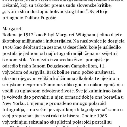
Dekanić, koji su također prema sudu slovenske kritike,
„stvorili sliku dostojnu holivudskog filma“. Svjetlo je
prilagodio Dalibor Fugošić.
Margaret
Rođena je 1912. kao Ethyl Margaret Whigham. jedino dijete
škotskog milijunaša i industrijalca. Na naslovnice je dospjela
1930. kao debitantica sezone. U desetljeću koje je uslijedilo
postala je jednom od najfotografiranijih žena na svijetu i
ikonom stila. No njezin izvanredan život ponajviše je
odredio brak s Ianom Douglasom Campbellom, 11.
vojvodom od Argylla. Brak koji se rano počeo urušavati,
ubrzan njegovim velikim količinama alkohola te njezinom
serijskom nevjerom. Samo nekoliko godina nakon vjenčanja
vodili su uglavnom odvojene živote. Sve je kulminirao kada
je vojvoda dao provaliti u njen ormarić dok je ona boravila u
New Yorku. U njemu je pronađeno mnogo polaroid
fotografija, a na većini je vojvotkinja bila „odjevena“ samo u
svoj prepoznatljiv trostruki niz bisera. Godine 1963.
vojvotkinjini seksualno eksplicitni polaroidi postali su