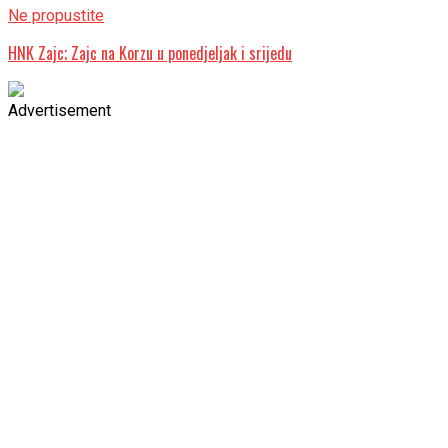
Ne propustite
HNK Zajc; Zajc na Korzu u ponedjeljak i srijedu
Advertisement