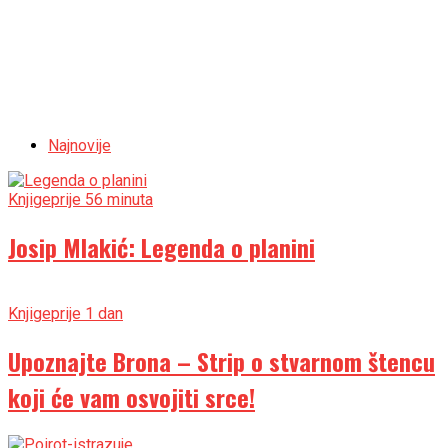
Najnovije
Knjige
prije 56 minuta
Josip Mlakić: Legenda o planini
Knjige
prije 1 dan
Upoznajte Brona – Strip o stvarnom štencu
koji će vam osvojiti srce!