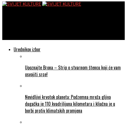
SVIJET KULTURE
HNK Ivana pl. Zajca // Premijera opere o najskandaloznijoj
vojvotkinji svih vremena
Urednikov izbor
Upoznajte Brona – Strip o stvarnom štencu koji će vam
osvojiti srce!
Nevidljivi krvotok planeta: Podzemna mreža gljiva
dugačka je 110 kvadrilijuna kilometara i ključna je u
borbi protiv klimatskih promjena