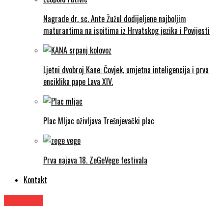
Nagrade dr. sc. Ante Žužul dodijeljene najboljim
maturantima na ispitima iz Hrvatskog jezika i Povijesti
Ljetni dvobroj Kane: Čovjek, umjetna inteligencija i prva
enciklika pape Lava XIV.
Plac Mljac oživljava Trešnjevački plac
Prva najava 18. ZeGeVege festivala
Kontakt
Kazalište