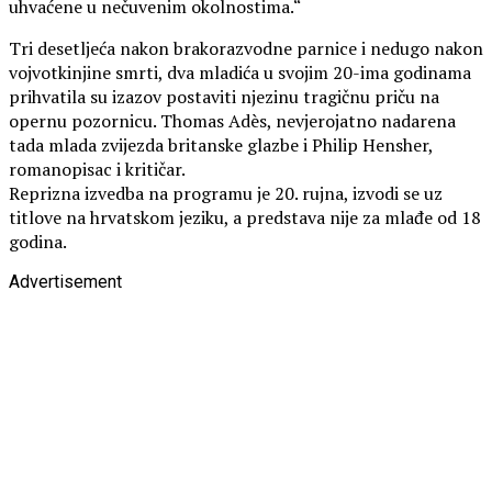
uhvaćene u nečuvenim okolnostima.“
Tri desetljeća nakon brakorazvodne parnice i nedugo nakon
vojvotkinjine smrti, dva mladića u svojim 20-ima godinama
prihvatila su izazov postaviti njezinu tragičnu priču na
opernu pozornicu. Thomas Adès, nevjerojatno nadarena
tada mlada zvijezda britanske glazbe i Philip Hensher,
romanopisac i kritičar.
Reprizna izvedba na programu je 20. rujna, izvodi se uz
titlove na hrvatskom jeziku, a predstava nije za mlađe od 18
godina.
Advertisement