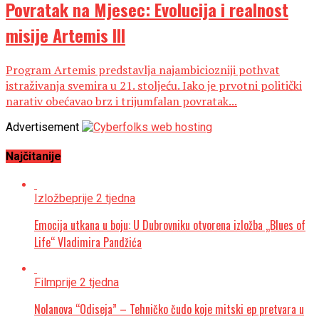
Povratak na Mjesec: Evolucija i realnost
misije Artemis III
Program Artemis predstavlja najambiciozniji pothvat
istraživanja svemira u 21. stoljeću. Iako je prvotni politički
narativ obećavao brz i trijumfalan povratak...
Advertisement
Najčitanije
Izložbe
prije 2 tjedna
Emocija utkana u boju: U Dubrovniku otvorena izložba „Blues of
Life“ Vladimira Pandžića
Film
prije 2 tjedna
Nolanova “Odiseja” – Tehničko čudo koje mitski ep pretvara u