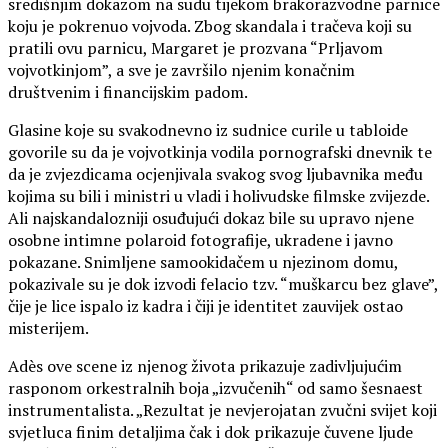
središnjim dokazom na sudu tijekom brakorazvodne parnice
koju je pokrenuo vojvoda. Zbog skandala i tračeva koji su
pratili ovu parnicu, Margaret je prozvana “Prljavom
vojvotkinjom”, a sve je završilo njenim konačnim
društvenim i financijskim padom.
Glasine koje su svakodnevno iz sudnice curile u tabloide
govorile su da je vojvotkinja vodila pornografski dnevnik te
da je zvjezdicama ocjenjivala svakog svog ljubavnika među
kojima su bili i ministri u vladi i holivudske filmske zvijezde.
Ali najskandalozniji osuđujući dokaz bile su upravo njene
osobne intimne polaroid fotografije, ukradene i javno
pokazane. Snimljene samookidačem u njezinom domu,
pokazivale su je dok izvodi felacio tzv. “muškarcu bez glave”,
čije je lice ispalo iz kadra i čiji je identitet zauvijek ostao
misterijem.
Adès ove scene iz njenog života prikazuje zadivljujućim
rasponom orkestralnih boja „izvučenih“ od samo šesnaest
instrumentalista. „Rezultat je nevjerojatan zvučni svijet koji
svjetluca finim detaljima čak i dok prikazuje čuvene ljude