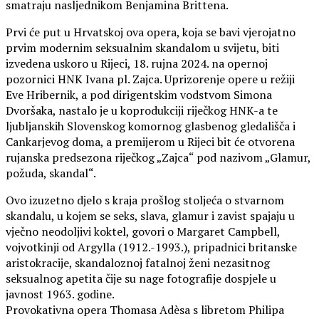
smatraju nasljednikom Benjamina Brittena.
Prvi će put u Hrvatskoj ova opera, koja se bavi vjerojatno
prvim modernim seksualnim skandalom u svijetu, biti
izvedena uskoro u Rijeci, 18. rujna 2024. na opernoj
pozornici HNK Ivana pl. Zajca. Uprizorenje opere u režiji
Eve Hribernik, a pod dirigentskim vodstvom Simona
Dvoršaka, nastalo je u koprodukciji riječkog HNK-a te
ljubljanskih Slovenskog komornog glasbenog gledališča i
Cankarjevog doma, a premijerom u Rijeci bit će otvorena
rujanska predsezona riječkog „Zajca“ pod nazivom „Glamur,
požuda, skandal“.
Ovo izuzetno djelo s kraja prošlog stoljeća o stvarnom
skandalu, u kojem se seks, slava, glamur i zavist spajaju u
vječno neodoljivi koktel, govori o Margaret Campbell,
vojvotkinji od Argylla (1912.-1993.), pripadnici britanske
aristokracije, skandaloznoj fatalnoj ženi nezasitnog
seksualnog apetita čije su nage fotografije dospjele u
javnost 1963. godine.
Provokativna opera Thomasa Adèsa s libretom Philipa