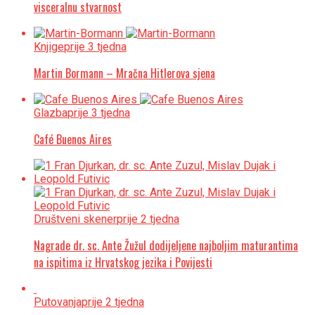
visceralnu stvarnost
Knjige
prije 3 tjedna
Martin Bormann – Mračna Hitlerova sjena
Glazba
prije 3 tjedna
Café Buenos Aires
Društveni skener
prije 2 tjedna
Nagrade dr. sc. Ante Žužul dodijeljene najboljim maturantima
na ispitima iz Hrvatskog jezika i Povijesti
Putovanja
prije 2 tjedna