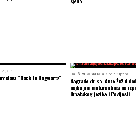
sjena
je 2 tjedna
DRUŠTVENI SKENER
prije 2 tjedna
proslava “Back to Hogwarts”
Nagrade dr. sc. Ante Žužul dod
najboljim maturantima na ispi
Hrvatskog jezika i Povijesti