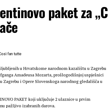
entinovo paket za „C
jače
aljubljenih u Hrvatskome narodnom kazalištu u Zagrebu
Wolfganga Amadeusa Mozarta, prošlogodišnjoj uspješnici
 u Zagrebu i Opere Slovenskoga narodnog gledališča u
INOVO PAKET koji uključuje 2 ulaznice u prvim
nu pažljivo izabranih darova.