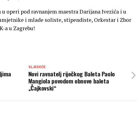
u operi pod ravnanjem maestra Darijana Ivezića i u
umjetnike i mlade soliste, stipendiste, Orkestar i Zbor
K-a u Zagrebu!
SLJEDEĆE
ljima
Novi ravnatelj riječkog Baleta Paolo
Mangiola povodom obnove baleta
„Čajkovski“