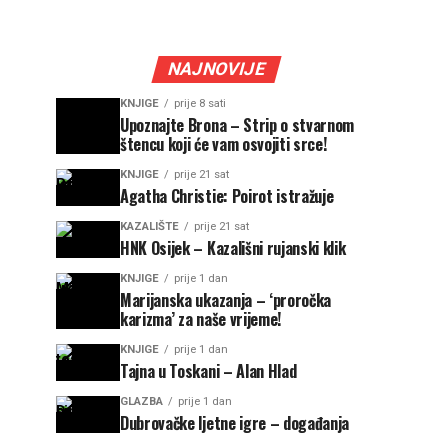
NAJNOVIJE
KNJIGE
prije 8 sati
Upoznajte Brona – Strip o stvarnom
štencu koji će vam osvojiti srce!
KNJIGE
prije 21 sat
Agatha Christie: Poirot istražuje
KAZALIŠTE
prije 21 sat
HNK Osijek – Kazališni rujanski klik
KNJIGE
prije 1 dan
Marijanska ukazanja – ‘proročka
karizma’ za naše vrijeme!
KNJIGE
prije 1 dan
Tajna u Toskani – Alan Hlad
GLAZBA
prije 1 dan
Dubrovačke ljetne igre – događanja