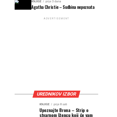
KNJIGE
prije 3 dana
Agatha Christie – Sudbina nepoznata
ADVERTISEMENT
UREDNIKOV IZBOR
KNJIGE
prije 8 sati
Upoznajte Brona – Strip o
stvarnom štencu koji će vam