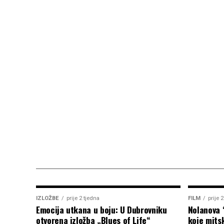
IZLOŽBE
prije 2 tjedna
FILM
prije 
Emocija utkana u boju: U Dubrovniku
Nolanova 
otvorena izložba „Blues of Life“
koje mitsk