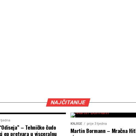
NAJČITANIJE
2 tjedna
KNJIGE
prije 3 tjedna
“Odiseja” – Tehničko čudo
Martin Bormann – Mračna Hit
i ep pretvara u visceralnu