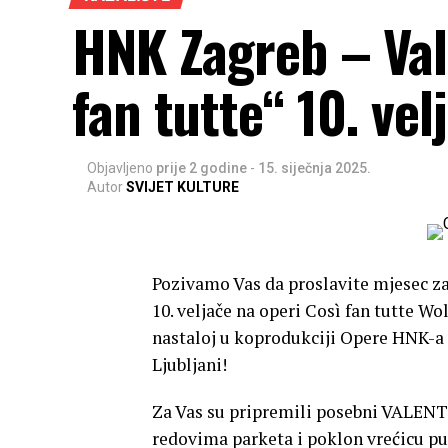
HNK Zagreb – Val
fan tutte“ 10. vel
Objavljeno
prije 2 godine
-
15. siječnja 2025.
Autor
SVIJET KULTURE
Pozivamo Vas da proslavite mjesec z
10. veljače na operi Così fan tutte 
nastaloj u koprodukciji Opere HNK-a
Ljubljani!
Za Vas su pripremili posebni VALENT
redovima parketa i poklon vrećicu pu