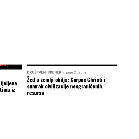
DRUŠTVENI SKENER
prije 2 tjedna
Žeđ u zemlji obilja: Corpus Christi i
ijeljene
sumrak civilizacije neograničenih
tima iz
resursa