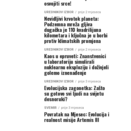
osvojiti srce!
UREDNIKOV IZBOR
prije 2 mjeseca
Nevidljivi krvotok planeta:
Podzemna mreža gljiva
dugačka je 110 kvadrilijuna
kilometara i ključna je u borbi
protiv klimatskih promjena
UREDNIKOV IZBOR
prije 2 mjeseca
Kaos u epruveti: Znanstvenici
u laboratoriju simulirali
nuklearnu eksploziju i doživjeli
golemo iznenađenje
UREDNIKOV IZBOR
prije 3 mjeseca
Evolucijska zagonetka: Zašto
su gotovo svi ljudi na svijetu
desnoruki?
SVEMIR
prije 3 mjeseca
Povratak na Mjesec: Evolucija i
realnost misije Artemis III