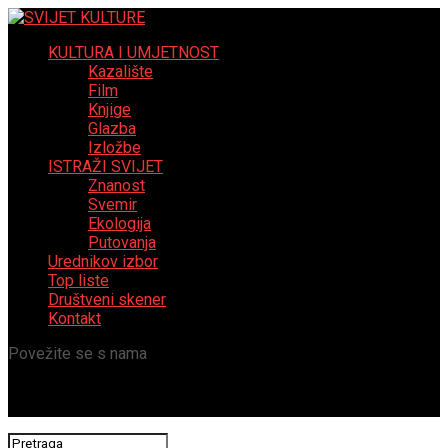
KULTURA I UMJETNOST
Kazalište
Film
Knjige
Glazba
Izložbe
ISTRAŽI SVIJET
Znanost
Svemir
Ekologija
Putovanja
Urednikov izbor
Top liste
Društveni skener
Kontakt
Povežite se s nama