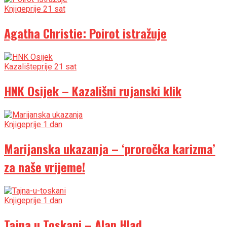
Knjige
prije 21 sat
Agatha Christie: Poirot istražuje
Kazalište
prije 21 sat
HNK Osijek – Kazališni rujanski klik
Knjige
prije 1 dan
Marijanska ukazanja – ‘proročka karizma’
za naše vrijeme!
Knjige
prije 1 dan
Tajna u Toskani – Alan Hlad