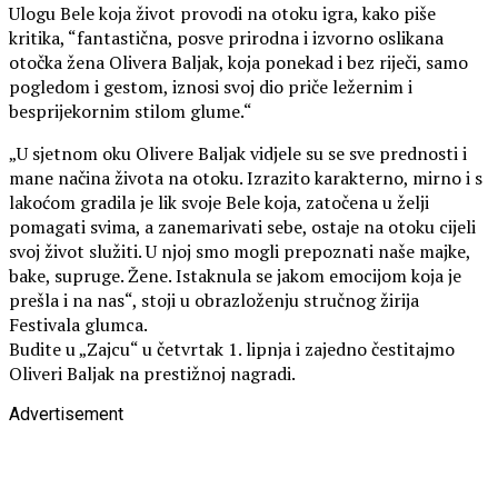
Ulogu Bele koja život provodi na otoku igra, kako piše
kritika, “fantastična, posve prirodna i izvorno oslikana
otočka žena Olivera Baljak, koja ponekad i bez riječi, samo
pogledom i gestom, iznosi svoj dio priče ležernim i
besprijekornim stilom glume.“
„U sjetnom oku Olivere Baljak vidjele su se sve prednosti i
mane načina života na otoku. Izrazito karakterno, mirno i s
lakoćom gradila je lik svoje Bele koja, zatočena u želji
pomagati svima, a zanemarivati sebe, ostaje na otoku cijeli
svoj život služiti. U njoj smo mogli prepoznati naše majke,
bake, supruge. Žene. Istaknula se jakom emocijom koja je
prešla i na nas“, stoji u obrazloženju stručnog žirija
Festivala glumca.
Budite u „Zajcu“ u četvrtak 1. lipnja i zajedno čestitajmo
Oliveri Baljak na prestižnoj nagradi.
Advertisement