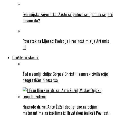
Evolucijska zagonetka: Zašto su gotovo svi ljudi na svijetu
desnoruki?
Povratak na Mjesec: Evolucija i realnost misije Artemis
III
Društveni skener
Žeđ u zemlji obilja: Corpus Christi i sumrak civilizacije
neograničenih resursa
Nagrade dr. sc. Ante Žužul dodijeljene najboljim
maturantima na ispitima iz Hrvatskog jezika i Povijesti