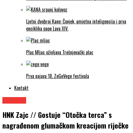
Ljetni dvobroj Kane: Čovjek, umjetna inteligencija i prva
enciklika pape Lava XIV.
Plac Mljac oživljava Trešnjevački plac
Prva najava 18. ZeGeVege festivala
Kontakt
Kazalište
HNK Zajc // Gostuje “Otočka terca” s
nagrađenom glumačkom kreacijom riječke