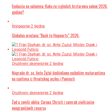
Evolucija na valovima: Kako će izgledati krstarenja nakon 2026.
godine?
Knjige
prije 2 tjedna
Globalna proslava “Back to Hogwarts” 2026.
Društveni skener
prije 2 tjedna
Nagrade dr. sc. Ante Žužul dodijeljene najboljim maturantima
na ispitima iz Hrvatskog jezika i Povijesti
Društveni skener
prije 2 tjedna
Žeđ u zemlji obilja: Corpus Christi i sumrak civilizacije
neograničenih resursa