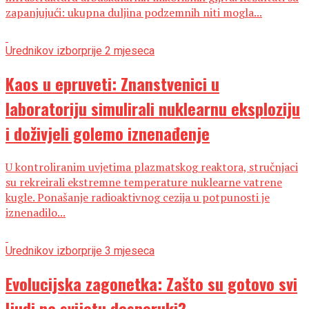
zapanjujući: ukupna duljina podzemnih niti mogla...
Urednikov izbor
prije 2 mjeseca
Kaos u epruveti: Znanstvenici u
laboratoriju simulirali nuklearnu eksploziju
i doživjeli golemo iznenađenje
U kontroliranim uvjetima plazmatskog reaktora, stručnjaci
su rekreirali ekstremne temperature nuklearne vatrene
kugle. Ponašanje radioaktivnog cezija u potpunosti je
iznenadilo...
Urednikov izbor
prije 3 mjeseca
Evolucijska zagonetka: Zašto su gotovo svi
ljudi na svijetu desnoruki?