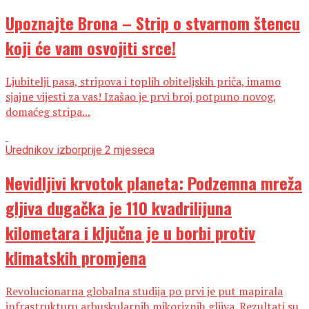
Upoznajte Brona – Strip o stvarnom štencu
koji će vam osvojiti srce!
Ljubitelji pasa, stripova i toplih obiteljskih priča, imamo
sjajne vijesti za vas! Izašao je prvi broj potpuno novog,
domaćeg stripa...
Urednikov izbor
prije 2 mjeseca
Nevidljivi krvotok planeta: Podzemna mreža
gljiva dugačka je 110 kvadrilijuna
kilometara i ključna je u borbi protiv
klimatskih promjena
Revolucionarna globalna studija po prvi je put mapirala
infrastrukturu arbuskularnih mikoriznih gljiva. Rezultati su