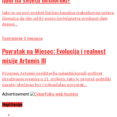
Iako se na prvi pogled čini kao banalna svakodnevna pojava,
činjenica da više od 85 posto čovječanstva prednost daje
desnoj...
Svemir
prije 3 mjeseca
Povratak na Mjesec: Evolucija i realnost
misije Artemis III
Program Artemis predstavlja najambiciozniji pothvat
istraživanja svemira u 21. stoljeću. Iako je prvotni politički
narativ obećavao brz i trijumfalan povratak...
Advertisement
Najčitanije