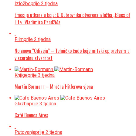
Izložbe
prije 2 tjedna
Emocija utkana u boju: U Dubrovniku otvorena izložba „Blues of
Life“ Vladimira Pandžića
Film
prije 2 tjedna
Nolanova “Odiseja” – Tehničko čudo koje mitski ep pretvara u
visceralnu stvarnost
Knjige
prije 3 tjedna
Martin Bormann – Mračna Hitlerova sjena
Glazba
prije 3 tjedna
Café Buenos Aires
Putovanja
prije 2 tjedna