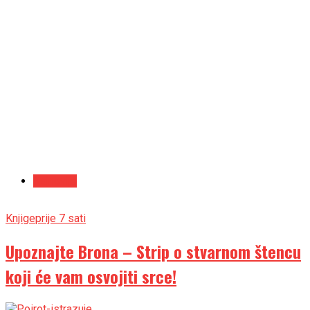
Najnovije
Knjige
prije 7 sati
Upoznajte Brona – Strip o stvarnom štencu
koji će vam osvojiti srce!