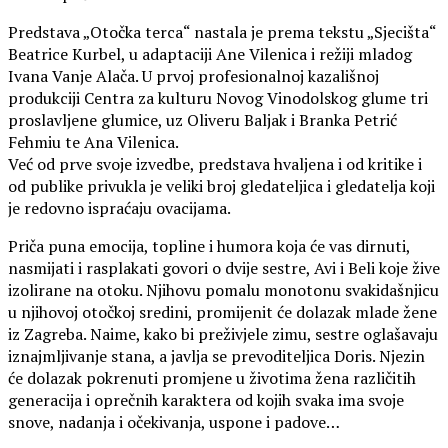
Predstava „Otočka terca“ nastala je prema tekstu „Sjecišta“
Beatrice Kurbel, u adaptaciji Ane Vilenica i režiji mladog
Ivana Vanje Alača. U prvoj profesionalnoj kazališnoj
produkciji Centra za kulturu Novog Vinodolskog glume tri
proslavljene glumice, uz Oliveru Baljak i Branka Petrić
Fehmiu te Ana Vilenica.
Već od prve svoje izvedbe, predstava hvaljena i od kritike i
od publike privukla je veliki broj gledateljica i gledatelja koji
je redovno ispraćaju ovacijama.
Priča puna emocija, topline i humora koja će vas dirnuti,
nasmijati i rasplakati govori o dvije sestre, Avi i Beli koje žive
izolirane na otoku. Njihovu pomalu monotonu svakidašnjicu
u njihovoj otočkoj sredini, promijenit će dolazak mlade žene
iz Zagreba. Naime, kako bi preživjele zimu, sestre oglašavaju
iznajmljivanje stana, a javlja se prevoditeljica Doris. Njezin
će dolazak pokrenuti promjene u životima žena različitih
generacija i oprečnih karaktera od kojih svaka ima svoje
snove, nadanja i očekivanja, uspone i padove…