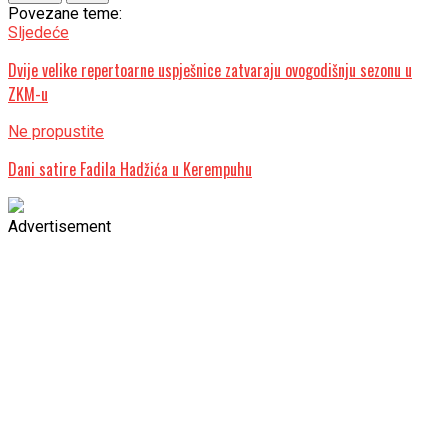
Povezane teme:
Sljedeće
Dvije velike repertoarne uspješnice zatvaraju ovogodišnju sezonu u
ZKM-u
Ne propustite
Dani satire Fadila Hadžića u Kerempuhu
Advertisement