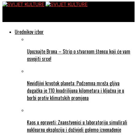
SVIJET KULTURE
Urednikov izbor
Upoznajte Brona – Strip o stvarnom štencu koji će vam
osvojiti srce!
Nevidljivi krvotok planeta: Podzemna mreža gljiva
dugačka je 110 kvadrilijuna kilometara i ključna je u
borbi protiv klimatskih promjena
Kaos u epruveti: Znanstvenici u laboratoriju simulirali
nuklearnu eksploziju i doživjeli golemo iznenađenje