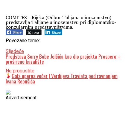
COMITES – Rijeka (Odbor Talijana u inozemstvu)
predstavlja Talijane u inozemstvu pri diplomatsko-
konzularnim predstavništvima.
Post
Share
Share
Povezane teme:
Sljedeće
Predstava Sorry Bobe Jelčića kao dio projekta Prospero –
prošireno kazalište
Ne propustite
Gala operna večer | Verdijeva Traviata pod ravnanjem
Ivana Repušića
Advertisement