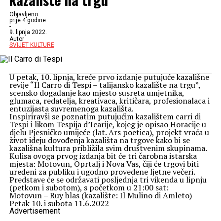
Objavljeno
prije 4 godine
-
9. lipnja 2022.
Autor
SVIJET KULTURE
U petak, 10. lipnja, kreće prvo izdanje putujuće kazališne
revije “Il Carro di Tespi – talijansko kazalište na trgu”,
scensko događanje kao mjesto susreta umjetnika,
glumaca, redatelja, kreativaca, kritičara, profesionalaca i
entuzijasta suvremenoga kazališta.
Inspiriravši se poznatim putujućim kazalištem carri di
Tespi i likom Tespija d’Icarije, kojeg je opisao Horacije u
djelu Pjesničko umijeće (lat. Ars poetica), projekt vraća u
život ideju dovođenja kazališta na trgove kako bi se
kazališna kultura približila svim društvenim skupinama.
Kulisa ovoga prvog izdanja bit će tri čarobna istarska
mjesta: Motovun, Oprtalj i Nova Vas, čiji će trgovi biti
uređeni za publiku i ugodno provedene ljetne večeri.
Predstave će se održavati posljednja tri vikenda u lipnju
(petkom i subotom), s početkom u 21:00 sat:
Motovun – Ruy blas (kazalište: Il Mulino di Amleto)
Petak 10. i subota 11.6.2022
Advertisement