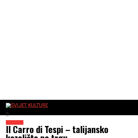
SVIJET KULTURE
Kazalište
Il Carro di Tespi – talijansko
kazalište na trgu