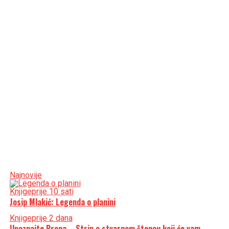
Najnovije
Knjige
prije 10 sati
Josip Mlakić: Legenda o planini
Knjige
prije 2 dana
Upoznajte Brona – Strip o stvarnom štencu koji će vam