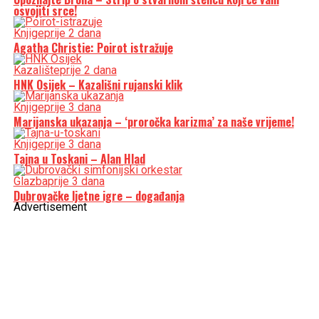
osvojiti srce!
Knjige
prije 2 dana
Agatha Christie: Poirot istražuje
Kazalište
prije 2 dana
HNK Osijek – Kazališni rujanski klik
Knjige
prije 3 dana
Marijanska ukazanja – ‘proročka karizma’ za naše vrijeme!
Knjige
prije 3 dana
Tajna u Toskani – Alan Hlad
Glazba
prije 3 dana
Dubrovačke ljetne igre – događanja
Advertisement