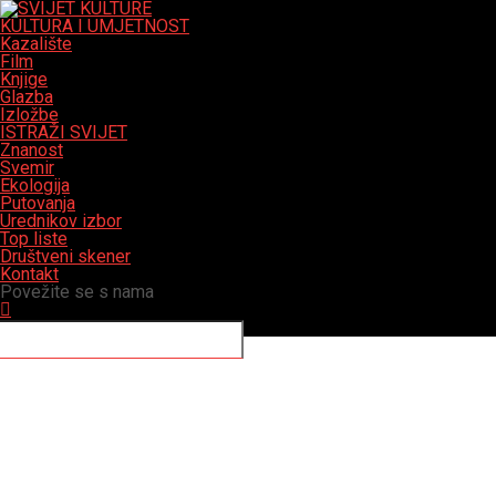
KULTURA I UMJETNOST
Kazalište
Film
Knjige
Glazba
Izložbe
ISTRAŽI SVIJET
Znanost
Svemir
Ekologija
Putovanja
Urednikov izbor
Top liste
Društveni skener
Kontakt
Povežite se s nama