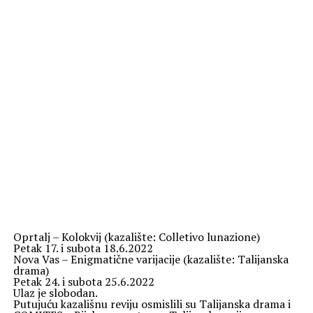
Oprtalj – Kolokvij (kazalište: Colletivo lunazione)
Petak 17. i subota 18.6.2022
Nova Vas – Enigmatične varijacije (kazalište: Talijanska
drama)
Petak 24. i subota 25.6.2022
Ulaz je slobodan.
Putujuću kazališnu reviju osmislili su Talijanska drama i