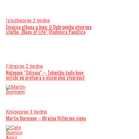
Izložbe
prije 2 tjedna
Emocija utkana u boju: U Dubrovniku otvorena
izložba „Blues of Life“ Vladimira Pandžića
Film
prije 2 tjedna
Nolanova “Odiseja” – Tehničko čudo koje
mitski ep pretvara u visceralnu stvarnost
Knjige
prije 3 tjedna
Martin Bormann – Mračna Hitlerova sjena