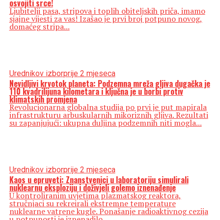
osvojiti srce!
Ljubitelji pasa, stripova i toplih obiteljskih priča, imamo
sjajne vijesti za vas! Izašao je prvi broj potpuno novog,
domaćeg stripa...
Urednikov izbor
prije 2 mjeseca
Nevidljivi krvotok planeta: Podzemna mreža gljiva dugačka je
110 kvadrilijuna kilometara i ključna je u borbi protiv
klimatskih promjena
Revolucionarna globalna studija po prvi je put mapirala
infrastrukturu arbuskularnih mikoriznih gljiva. Rezultati
su zapanjujući: ukupna duljina podzemnih niti mogla...
Urednikov izbor
prije 2 mjeseca
Kaos u epruveti: Znanstvenici u laboratoriju simulirali
nuklearnu eksploziju i doživjeli golemo iznenađenje
U kontroliranim uvjetima plazmatskog reaktora,
stručnjaci su rekreirali ekstremne temperature
nuklearne vatrene kugle. Ponašanje radioaktivnog cezija
u potpunosti je iznenadilo...