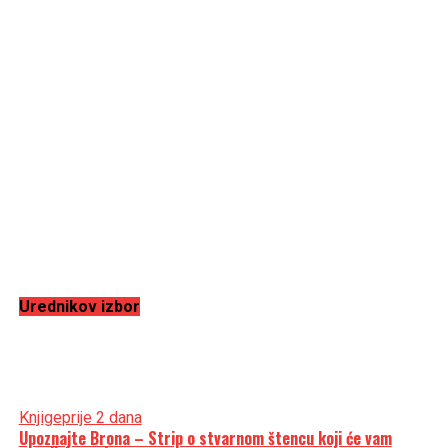
Urednikov izbor
Knjige
prije 2 dana
Upoznajte Brona – Strip o stvarnom štencu koji će vam