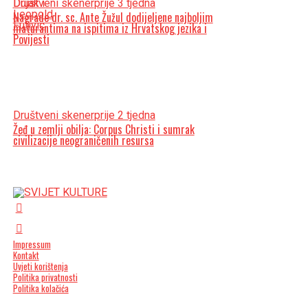
Društveni skener
prije 3 tjedna
Nagrade dr. sc. Ante Žužul dodijeljene najboljim
maturantima na ispitima iz Hrvatskog jezika i
Povijesti
Društveni skener
prije 2 tjedna
Žeđ u zemlji obilja: Corpus Christi i sumrak
civilizacije neograničenih resursa
Impressum
Kontakt
Uvjeti korištenja
Politika privatnosti
Politika kolačića