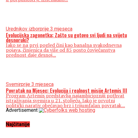
Urednikov izbor
prije 3 mjeseca
Evolucijska zagonetka: Zašto su gotovo svi ljudi na svijetu
desnoruki?
Iako se na prvi pogled čini kao banalna svakodnevna
pojava, činjenica da više od 85 posto čovječanstva
prednost daje desnoj...
Svemir
prije 3 mjeseca
Povratak na Mjesec: Evolucija i realnost misije Artemis III
Program Artemis predstavlja najambiciozniji pothvat
istraživanja svemira u 21. stoljeću. Iako je prvotni
politički narativ obećavao brz i trijumfalan povratak...
Advertisement
Najčitanije