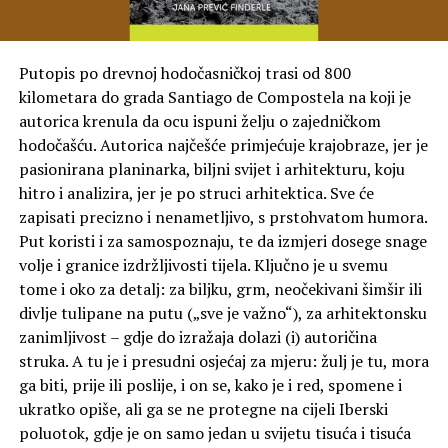
Putopis po drevnoj hodočasničkoj trasi od 800
kilometara do grada Santiago de Compostela na koji je
autorica krenula da ocu ispuni želju o zajedničkom
hodočašću. Autorica najčešće primjećuje krajobraze, jer je
pasionirana planinarka, biljni svijet i arhitekturu, koju
hitro i analizira, jer je po struci arhitektica. Sve će
zapisati precizno i nenametljivo, s prstohvatom humora.
Put koristi i za samospoznaju, te da izmjeri dosege snage
volje i granice izdržljivosti tijela. Ključno je u svemu
tome i oko za detalj: za biljku, grm, neočekivani šimšir ili
divlje tulipane na putu („sve je važno“), za arhitektonsku
zanimljivost – gdje do izražaja dolazi (i) autoričina
struka. A tu je i presudni osjećaj za mjeru: žulj je tu, mora
ga biti, prije ili poslije, i on se, kako je i red, spomene i
ukratko opiše, ali ga se ne protegne na cijeli Iberski
poluotok, gdje je on samo jedan u svijetu tisuća i tisuća