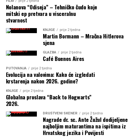
FILM
prije 2 tjedna
Nolanova “Odiseja” – Tehničko čudo koje
mitski ep pretvara u visceralnu
stvarnost
KNJIGE
prije 2 tjedna
Martin Bormann – Mračna Hitlerova
sjena
GLAZBA
prije 2 tjedna
Café Buenos Aires
PUTOVANJA
prije 2 tjedna
Evolucija na valovima: Kako će izgledati
krstarenja nakon 2026. godine?
KNJIGE
prije 2 tjedna
Globalna proslava “Back to Hogwarts”
2026.
DRUŠTVENI SKENER
prije 2 tjedna
Nagrade dr. sc. Ante Žužul dodijeljene
najboljim maturantima na ispitima iz
Hrvatskog jezika i Povijesti