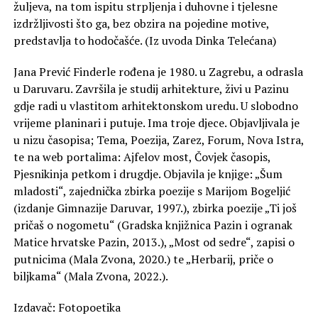
žuljeva, na tom ispitu strpljenja i duhovne i tjelesne
izdržljivosti što ga, bez obzira na pojedine motive,
predstavlja to hodočašće. (Iz uvoda Dinka Telećana)
Jana Prević Finderle rođena je 1980. u Zagrebu, a odrasla
u Daruvaru. Završila je studij arhitekture, živi u Pazinu
gdje radi u vlastitom arhitektonskom uredu. U slobodno
vrijeme planinari i putuje. Ima troje djece. Objavljivala je
u nizu časopisa; Tema, Poezija, Zarez, Forum, Nova Istra,
te na web portalima: Ajfelov most, Čovjek časopis,
Pjesnikinja petkom i drugdje. Objavila je knjige: „Šum
mladosti“, zajednička zbirka poezije s Marijom Bogeljić
(izdanje Gimnazije Daruvar, 1997.), zbirka poezije „Ti još
pričaš o nogometu“ (Gradska knjižnica Pazin i ogranak
Matice hrvatske Pazin, 2013.), „Most od sedre“, zapisi o
putnicima (Mala Zvona, 2020.) te „Herbarij, priče o
biljkama“ (Mala Zvona, 2022.).
Izdavač: Fotopoetika