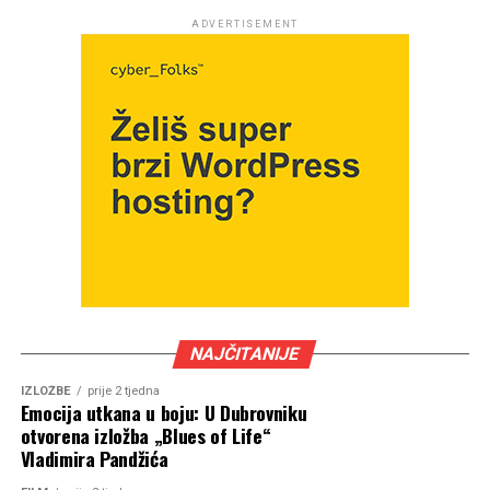
ADVERTISEMENT
NAJČITANIJE
IZLOŽBE
prije 2 tjedna
Emocija utkana u boju: U Dubrovniku
otvorena izložba „Blues of Life“
Vladimira Pandžića