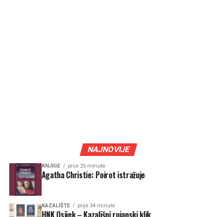
NAJNOVIJE
KNJIGE
prije 25 minuta
Agatha Christie: Poirot istražuje
KAZALIŠTE
prije 34 minute
HNK Osijek – Kazališni rujanski klik