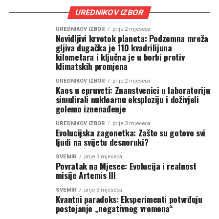
UREDNIKOV IZBOR
UREDNIKOV IZBOR
prije 2 mjeseca
Nevidljivi krvotok planeta: Podzemna mreža
gljiva dugačka je 110 kvadrilijuna
kilometara i ključna je u borbi protiv
klimatskih promjena
UREDNIKOV IZBOR
prije 2 mjeseca
Kaos u epruveti: Znanstvenici u laboratoriju
simulirali nuklearnu eksploziju i doživjeli
golemo iznenađenje
UREDNIKOV IZBOR
prije 3 mjeseca
Evolucijska zagonetka: Zašto su gotovo svi
ljudi na svijetu desnoruki?
SVEMIR
prije 3 mjeseca
Povratak na Mjesec: Evolucija i realnost
misije Artemis III
SVEMIR
prije 3 mjeseca
Kvantni paradoks: Eksperimenti potvrđuju
postojanje „negativnog vremena“