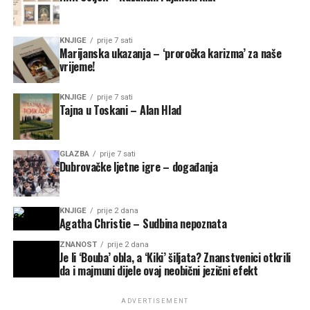
KNJIGE
prije 7 sati
Marijanska ukazanja – ‘proročka karizma’ za naše
vrijeme!
KNJIGE
prije 7 sati
Tajna u Toskani – Alan Hlad
GLAZBA
prije 7 sati
Dubrovačke ljetne igre – događanja
KNJIGE
prije 2 dana
Agatha Christie – Sudbina nepoznata
ZNANOST
prije 2 dana
Je li ‘Bouba’ obla, a ‘Kiki’ šiljata? Znanstvenici otkrili
da i majmuni dijele ovaj neobični jezični efekt
ADVERTISEMENT