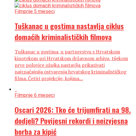
Film
prije 5 mjeseci
Tuškanac u gostima nastavlja ciklus
domaćih kriminalističkih filmova
Tuškanac u gostima, u partnerstvu s Hrvatskom
kinotekom pri Hrvatskom državnom arhivu, tijekom
prve polovice ožujka nastavlja prikazivati
najznačajnija ostvarenja hrvatskog kriminalističkog
filma. Četiri projekcije, kojima...
Film
prije 6 mjeseci
Oscari 2026: Tko će trijumfirati na 98.
dodjeli? Povijesni rekordi i neizvjesna
borba za kipić