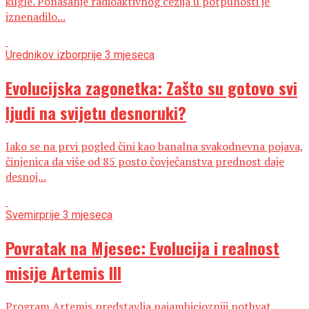
kugle. Ponašanje radioaktivnog cezija u potpunosti je
iznenadilo...
Urednikov izbor
prije 3 mjeseca
Evolucijska zagonetka: Zašto su gotovo svi
ljudi na svijetu desnoruki?
Iako se na prvi pogled čini kao banalna svakodnevna pojava,
činjenica da više od 85 posto čovječanstva prednost daje
desnoj...
Svemir
prije 3 mjeseca
Povratak na Mjesec: Evolucija i realnost
misije Artemis III
Program Artemis predstavlja najambiciozniji pothvat