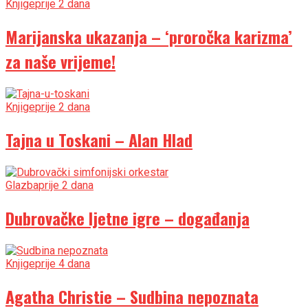
Knjige
prije 2 dana
Marijanska ukazanja – ‘proročka karizma’
za naše vrijeme!
Knjige
prije 2 dana
Tajna u Toskani – Alan Hlad
Glazba
prije 2 dana
Dubrovačke ljetne igre – događanja
Knjige
prije 4 dana
Agatha Christie – Sudbina nepoznata