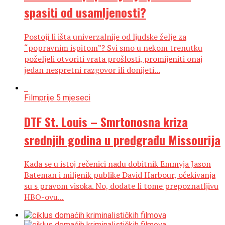
spasiti od usamljenosti?
Postoji li išta univerzalnije od ljudske želje za
“popravnim ispitom”? Svi smo u nekom trenutku
poželjeli otvoriti vrata prošlosti, promijeniti onaj
jedan nespretni razgovor ili donijeti...
Film
prije 5 mjeseci
DTF St. Louis – Smrtonosna kriza
srednjih godina u predgrađu Missourija
Kada se u istoj rečenici nađu dobitnik Emmyja Jason
Bateman i miljenik publike David Harbour, očekivanja
su s pravom visoka. No, dodate li tome prepoznatljivu
HBO-ovu...