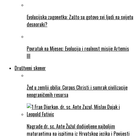
Evolucijska zagonetka: Zašto su gotovo svi ljudi na svijetu
desnoruki?
Povratak na Mjesec: Evolucija i realnost misije Artemis
III
Društveni skener
Žeđ u zemlji obilja: Corpus Christi i sumrak civilizacije
neograničenih resursa
Nagrade dr. sc. Ante Žužul dodijeljene najboljim
maturantima na ispitima iz Hrvatskog jezika i Povijesti