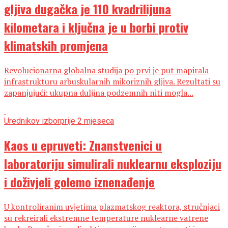
gljiva dugačka je 110 kvadrilijuna
kilometara i ključna je u borbi protiv
klimatskih promjena
Revolucionarna globalna studija po prvi je put mapirala
infrastrukturu arbuskularnih mikoriznih gljiva. Rezultati su
zapanjujući: ukupna duljina podzemnih niti mogla...
Urednikov izbor
prije 2 mjeseca
Kaos u epruveti: Znanstvenici u
laboratoriju simulirali nuklearnu eksploziju
i doživjeli golemo iznenađenje
U kontroliranim uvjetima plazmatskog reaktora, stručnjaci
su rekreirali ekstremne temperature nuklearne vatrene