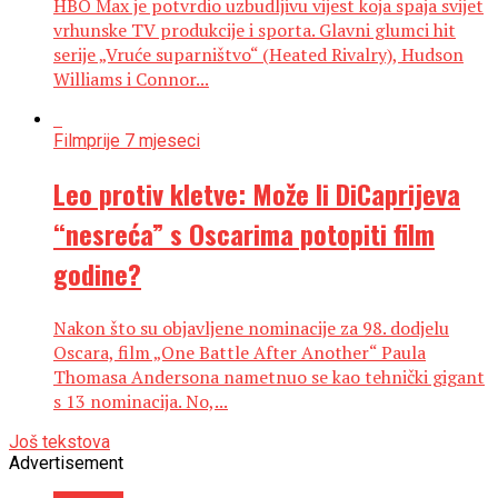
HBO Max je potvrdio uzbudljivu vijest koja spaja svijet
vrhunske TV produkcije i sporta. Glavni glumci hit
serije „Vruće suparništvo“ (Heated Rivalry), Hudson
Williams i Connor...
Film
prije 7 mjeseci
Leo protiv kletve: Može li DiCaprijeva
“nesreća” s Oscarima potopiti film
godine?
Nakon što su objavljene nominacije za 98. dodjelu
Oscara, film „One Battle After Another“ Paula
Thomasa Andersona nametnuo se kao tehnički gigant
s 13 nominacija. No,...
Još tekstova
Advertisement