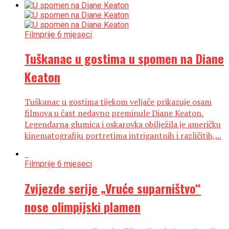
Film
prije 6 mjeseci
Tuškanac u gostima u spomen na Diane
Keaton
Tuškanac u gostima tijekom veljače prikazuje osam
filmova u čast nedavno preminule Diane Keaton.
Legendarna glumica i oskarovka obilježila je američku
kinematografiju portretima intrigantnih i različitih,...
Film
prije 6 mjeseci
Zvijezde serije „Vruće suparništvo“
nose olimpijski plamen