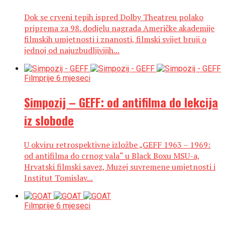
Dok se crveni tepih ispred Dolby Theatreu polako
priprema za 98. dodjelu nagrada Američke akademije
filmskih umjetnosti i znanosti, filmski svijet bruji o
jednoj od najuzbudljivijih...
Film
prije 6 mjeseci
Simpozij – GEFF: od antifilma do lekcija
iz slobode
U okviru retrospektivne izložbe „GEFF 1963 – 1969:
od antifilma do crnog vala“ u Black Boxu MSU-a,
Hrvatski filmski savez, Muzej suvremene umjetnosti i
Institut Tomislav...
Film
prije 6 mjeseci