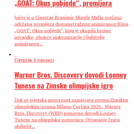
„GOAT: Okus pobjede“, premijera
Jučer je u Cinestar Branimir Mingle Mallu svečano
održana premijera dugometražnog animiranog filma
„GOAT: Okus pobjede“, koja je okupila brojne
uzvanike, glumce sinkronizacije i ljubitelje
animiranog...
Film
prije 6 mjeseci
Warner Bros. Discovery dovodi Looney
Tunese na Zimske olimpijske igre
Dok se svjetska pozornost usmjerava prema Zimskim
olimpijskim igrama Milano Cortina 2026., Warner
Bros. Discovery (WBD) ponovno dovodi Looney
Tunese na olimpijsku pozornicu. Otvaranje Igara
obilježit...