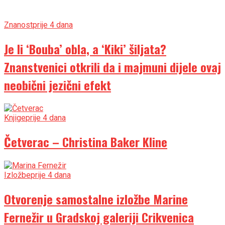
Znanost
prije 4 dana
Je li ‘Bouba’ obla, a ‘Kiki’ šiljata?
Znanstvenici otkrili da i majmuni dijele ovaj
neobični jezični efekt
Knjige
prije 4 dana
Četverac – Christina Baker Kline
Izložbe
prije 4 dana
Otvorenje samostalne izložbe Marine
Fernežir u Gradskoj galeriji Crikvenica