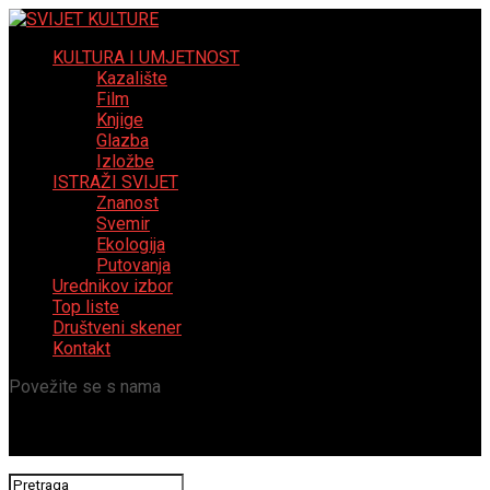
KULTURA I UMJETNOST
Kazalište
Film
Knjige
Glazba
Izložbe
ISTRAŽI SVIJET
Znanost
Svemir
Ekologija
Putovanja
Urednikov izbor
Top liste
Društveni skener
Kontakt
Povežite se s nama