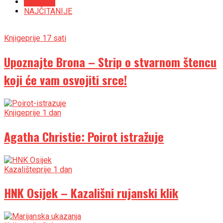
Najnovije
NAJČITANIJE
Knjige
prije 17 sati
Upoznajte Brona – Strip o stvarnom štencu
koji će vam osvojiti srce!
Knjige
prije 1 dan
Agatha Christie: Poirot istražuje
Kazalište
prije 1 dan
HNK Osijek – Kazališni rujanski klik