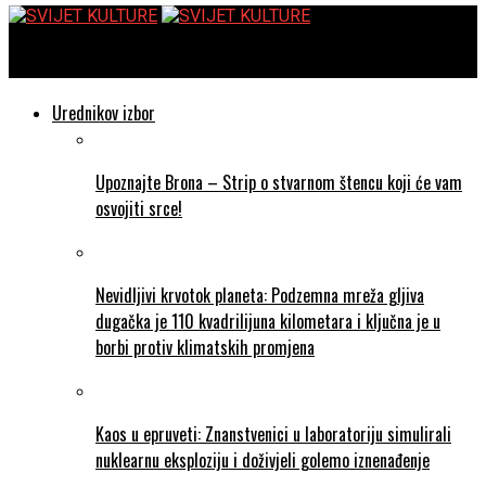
SVIJET KULTURE
Urednikov izbor
Upoznajte Brona – Strip o stvarnom štencu koji će vam
osvojiti srce!
Nevidljivi krvotok planeta: Podzemna mreža gljiva
dugačka je 110 kvadrilijuna kilometara i ključna je u
borbi protiv klimatskih promjena
Kaos u epruveti: Znanstvenici u laboratoriju simulirali
nuklearnu eksploziju i doživjeli golemo iznenađenje