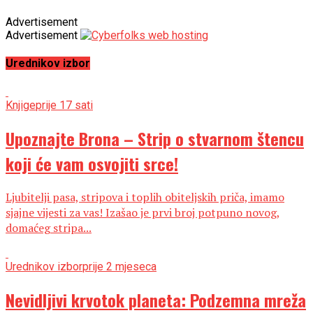
Advertisement
Advertisement
Urednikov izbor
Knjige
prije 17 sati
Upoznajte Brona – Strip o stvarnom štencu
koji će vam osvojiti srce!
Ljubitelji pasa, stripova i toplih obiteljskih priča, imamo
sjajne vijesti za vas! Izašao je prvi broj potpuno novog,
domaćeg stripa...
Urednikov izbor
prije 2 mjeseca
Nevidljivi krvotok planeta: Podzemna mreža