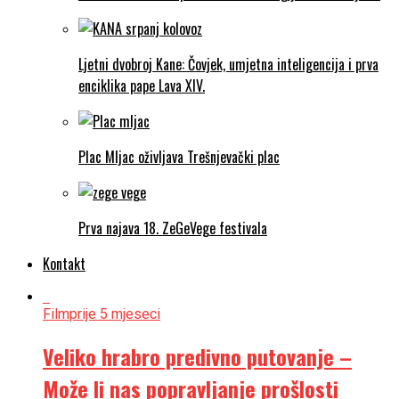
Ljetni dvobroj Kane: Čovjek, umjetna inteligencija i prva
enciklika pape Lava XIV.
Plac Mljac oživljava Trešnjevački plac
Prva najava 18. ZeGeVege festivala
Kontakt
Film
prije 5 mjeseci
Veliko hrabro predivno putovanje –
Može li nas popravljanje prošlosti