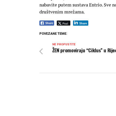
nabavite putem sustava Entrio. Sve n
društvenim mrežama.
Post
Share
Share
POVEZANE TEME:
NE PROPUSTITE
ŽEN promoviraju “Ciklus” u Rijec