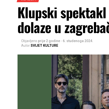
Klupski spektakl
dolaze u zagreba
Objavljeno
prije 2 godine
-
6. studenoga 2024.
Autor
SVIJET KULTURE