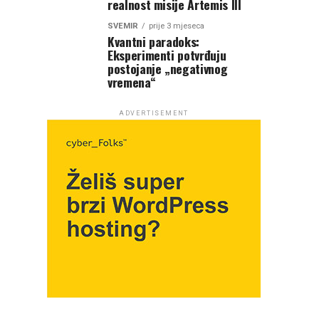
realnost misije Artemis III
SVEMIR
prije 3 mjeseca
Kvantni paradoks:
Eksperimenti potvrđuju
postojanje „negativnog
vremena“
ADVERTISEMENT