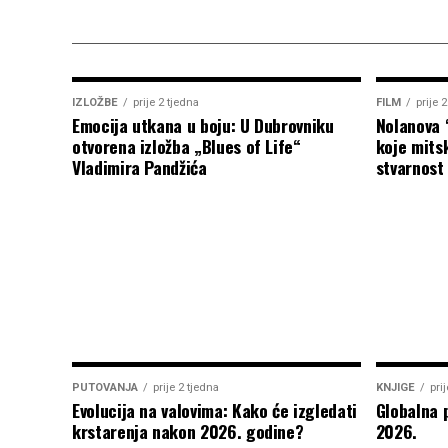
IZLOŽBE
prije 2 tjedna
FILM
prije 
Emocija utkana u boju: U Dubrovniku
Nolanova 
otvorena izložba „Blues of Life“
koje mitsk
Vladimira Pandžića
stvarnost
PUTOVANJA
prije 2 tjedna
KNJIGE
pri
Evolucija na valovima: Kako će izgledati
Globalna 
krstarenja nakon 2026. godine?
2026.