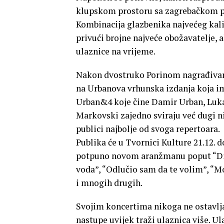
klupskom prostoru sa zagrebačkom pu
Kombinacija glazbenika najvećeg kali
privući brojne najveće obožavatelje, a
ulaznice na vrijeme.
Nakon dvostruko Porinom nagrađivano
na Urbanova vrhunska izdanja koja im 
Urban&4 koje čine Damir Urban, Luka
Markovski zajedno sviraju već dugi n
publici najbolje od svoga repertoara.
Publika će u Tvornici Kulture 21.12. d
potpuno novom aranžmanu poput “Dirig
voda”, “Odlučio sam da te volim”, “Moj
i mnogih drugih.
Svojim koncertima nikoga ne ostavlja
nastupe uvijek traži ulaznica više. U