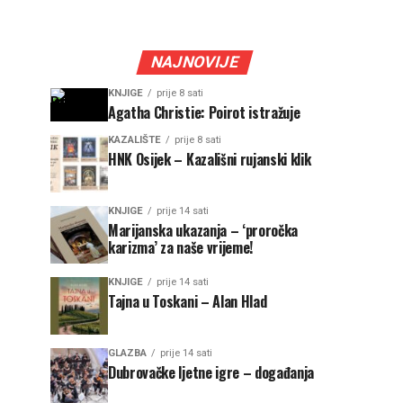
NAJNOVIJE
KNJIGE
prije 8 sati
Agatha Christie: Poirot istražuje
KAZALIŠTE
prije 8 sati
HNK Osijek – Kazališni rujanski klik
KNJIGE
prije 14 sati
Marijanska ukazanja – ‘proročka
karizma’ za naše vrijeme!
KNJIGE
prije 14 sati
Tajna u Toskani – Alan Hlad
GLAZBA
prije 14 sati
Dubrovačke ljetne igre – događanja