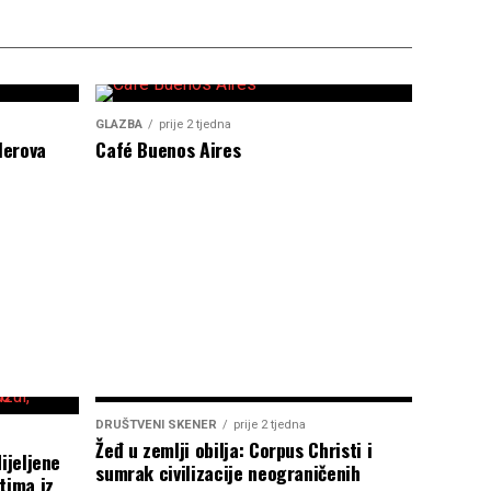
GLAZBA
prije 2 tjedna
lerova
Café Buenos Aires
DRUŠTVENI SKENER
prije 2 tjedna
Žeđ u zemlji obilja: Corpus Christi i
ijeljene
sumrak civilizacije neograničenih
tima iz