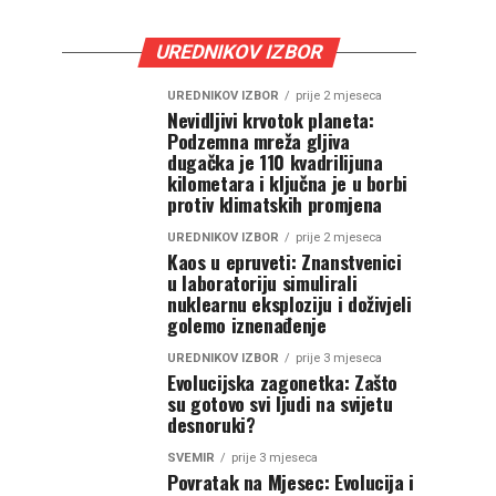
UREDNIKOV IZBOR
UREDNIKOV IZBOR
prije 2 mjeseca
Nevidljivi krvotok planeta:
Podzemna mreža gljiva
dugačka je 110 kvadrilijuna
kilometara i ključna je u borbi
protiv klimatskih promjena
UREDNIKOV IZBOR
prije 2 mjeseca
Kaos u epruveti: Znanstvenici
u laboratoriju simulirali
nuklearnu eksploziju i doživjeli
golemo iznenađenje
UREDNIKOV IZBOR
prije 3 mjeseca
Evolucijska zagonetka: Zašto
su gotovo svi ljudi na svijetu
desnoruki?
SVEMIR
prije 3 mjeseca
Povratak na Mjesec: Evolucija i