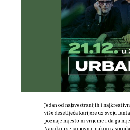
Jedan od najsvestranijih i najkreativ
više desetljeća karijere uz svoju fan
poznaje mjesto ni vrijeme i da ga nij
Napokon se ponovno, nakon rasprodan