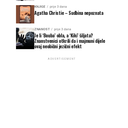
KNJIGE
prije 3 dana
Agatha Christie – Sudbina nepoznata
ZNANOST
prije 3 dana
Je li ‘Bouba’ obla, a ‘Kiki’ šiljata?
Znanstvenici otkrili da i majmuni dijele
ovaj neobični jezični efekt
ADVERTISEMENT