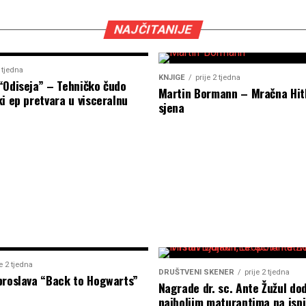
NAJČITANIJE
2 tjedna
KNJIGE
prije 2 tjedna
“Odiseja” – Tehničko čudo
Martin Bormann – Mračna Hit
i ep pretvara u visceralnu
sjena
je 2 tjedna
DRUŠTVENI SKENER
prije 2 tjedna
proslava “Back to Hogwarts”
Nagrade dr. sc. Ante Žužul dod
najboljim maturantima na ispi