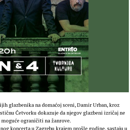
nijih glazbenika na domaćoj sceni, Damir Urban, kroz
tastičnu Četvorku dokazuje da njegov glazbeni izričaj ne
e moguće ograničiti na žanrove.
og koncerta u Zagrebu krajem prošle godine, sastaju u