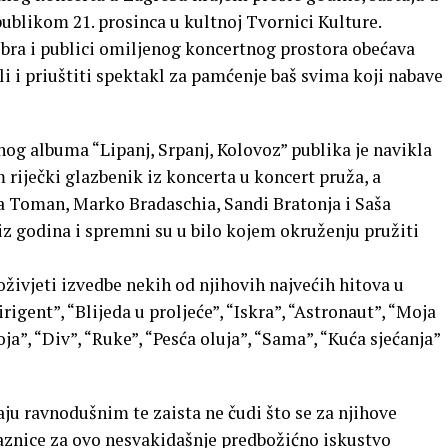
blikom 21. prosinca u kultnoj Tvornici Kulture.
bra i publici omiljenog koncertnog prostora obećava
li i priuštiti spektakl za pamćenje baš svima koji nabave
g albuma “Lipanj, Srpanj, Kolovoz” publika je navikla
riječki glazbenik iz koncerta u koncert pruža, a
 Toman, Marko Bradaschia, Sandi Bratonja i Saša
iz godina i spremni su u bilo kojem okruženju pružiti
oživjeti izvedbe nekih od njihovih najvećih hitova u
ent”, “Blijeda u proljeće”, “Iskra”, “Astronaut”, “Moja
a”, “Div”, “Ruke”, “Pesća oluja”, “Sama”, “Kuća sjećanja”
ju ravnodušnim te zaista ne čudi što se za njihove
laznice za ovo nesvakidašnje predbožićno iskustvo